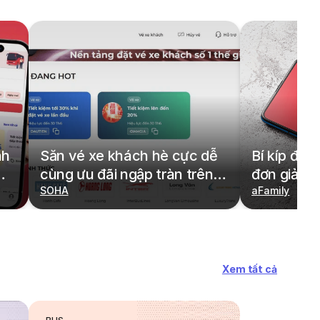
nh
Săn vé xe khách hè cực dễ
Bí kíp đặt
cùng ưu đãi ngập tràn trên
đơn giản,
redBus
SOHA
cả gia đìn
aFamily
Xem tất cả