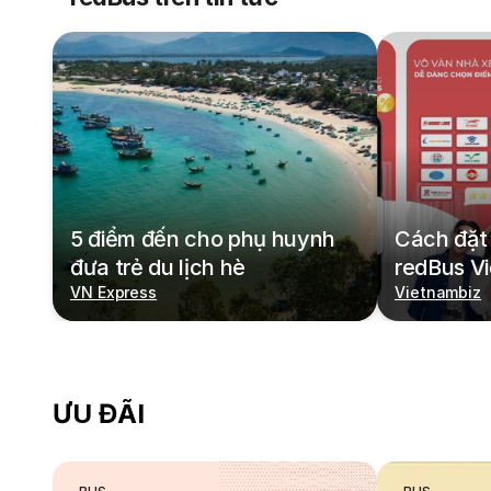
5 điểm đến cho phụ huynh
Cách đặt 
đưa trẻ du lịch hè
redBus V
VN Express
Vietnambiz
ƯU ĐÃI