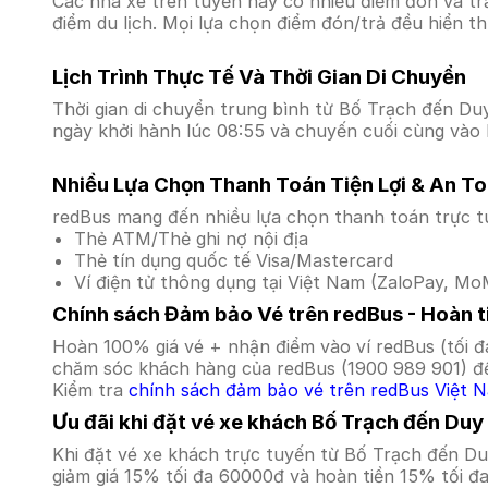
Các nhà xe trên tuyến này có nhiều điểm đón và tr
điểm du lịch. Mọi lựa chọn điểm đón/trả đều hiển t
Lịch Trình Thực Tế Và Thời Gian Di Chuyển
Thời gian di chuyển trung bình từ Bố Trạch đến Duy 
ngày khởi hành lúc 08:55 và chuyến cuối cùng vào l
Nhiều Lựa Chọn Thanh Toán Tiện Lợi & An T
redBus mang đến nhiều lựa chọn thanh toán trực t
Thẻ ATM/Thẻ ghi nợ nội địa
Thẻ tín dụng quốc tế Visa/Mastercard
Ví điện tử thông dụng tại Việt Nam (ZaloPay, MoM
Chính sách Đảm bảo Vé trên redBus - Hoàn ti
Hoàn 100% giá vé + nhận điểm vào ví redBus (tối đ
chăm sóc khách hàng của redBus (1900 989 901) để
Kiểm tra
chính sách đảm bảo vé trên redBus Việt 
Ưu đãi khi đặt vé xe khách Bố Trạch đến Duy
Khi đặt vé xe khách trực tuyến từ Bố Trạch đến D
giảm giá 15% tối đa 60000đ và hoàn tiền 15% tối đ