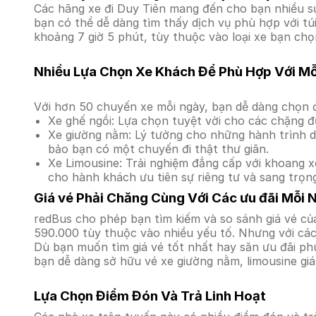
Các hãng xe đi Duy Tiên mang đến cho bạn nhiều sự
bạn có thể dễ dàng tìm thấy dịch vụ phù hợp với tú
khoảng 7 giờ 5 phút, tùy thuộc vào loại xe bạn chọ
Nhiều Lựa Chọn Xe Khách Để Phù Hợp Với M
Với hơn 50 chuyến xe mỗi ngày, bạn dễ dàng chọn đ
Xe ghế ngồi: Lựa chọn tuyệt vời cho các chặng đ
Xe giường nằm: Lý tưởng cho những hành trình dà
bảo bạn có một chuyến đi thật thư giãn.
Xe Limousine: Trải nghiệm đẳng cấp với khoang xe
cho hành khách ưu tiên sự riêng tư và sang trọn
Giá vé Phải Chăng Cùng Với Các ưu đãi Mỗi 
redBus cho phép bạn tìm kiếm và so sánh giá vé của
590.000 tùy thuộc vào nhiều yếu tố. Nhưng với các 
Dù bạn muốn tìm giá vé tốt nhất hay săn ưu đãi phú
bạn dễ dàng sở hữu vé xe giường nằm, limousine gi
Lựa Chọn Điểm Đón Và Trả Linh Hoạt