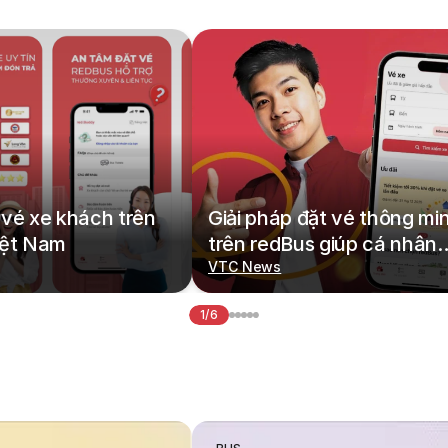
vé xe khách trên
Giải pháp đặt vé thông mi
iệt Nam
trên redBus giúp cá nhân
hoá hành trình di chuyển
VTC News
1/6