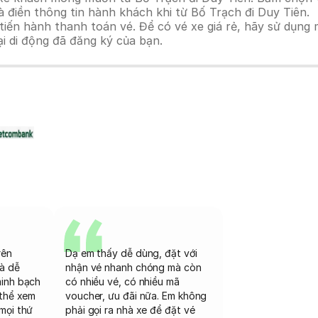
 điền thông tin hành khách khi từ Bố Trạch đi Duy Tiên.
n hành thanh toán vé. Để có vé xe giá rẻ, hãy sử dụng mã
ại di động đã đăng ký của bạn.
rên
Dạ em thấy dễ dùng, đặt với
và dễ
nhận vé nhanh chóng mà còn
minh bạch
có nhiều vé, có nhiều mã
 thể xem
voucher, ưu đãi nữa. Em không
mọi thứ
phải gọi ra nhà xe để đặt vé