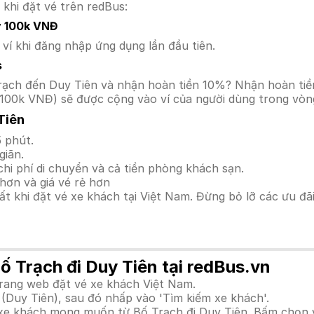
 khi đặt vé trên redBus:
y 100k VNĐ
í khi đăng nhập ứng dụng lần đầu tiên.
s
ố Trạch đến Duy Tiên và nhận hoàn tiền 10%? Nhận hoàn ti
100k VNĐ) sẽ được cộng vào ví của người dùng trong vòng
Tiên
 phút.
giãn.
hi phí di chuyển và cả tiền phòng khách sạn.
hơn và giá vé rẻ hơn
hất khi đặt vé xe khách tại Việt Nam. Đừng bỏ lỡ các ưu đ
ố Trạch đi Duy Tiên tại redBus.vn
trang web đặt vé xe khách Việt Nam.
(Duy Tiên), sau đó nhấp vào 'Tìm kiếm xe khách'.
h xe khách mong muốn từ Bố Trạch đi Duy Tiên. Bấm chọn 