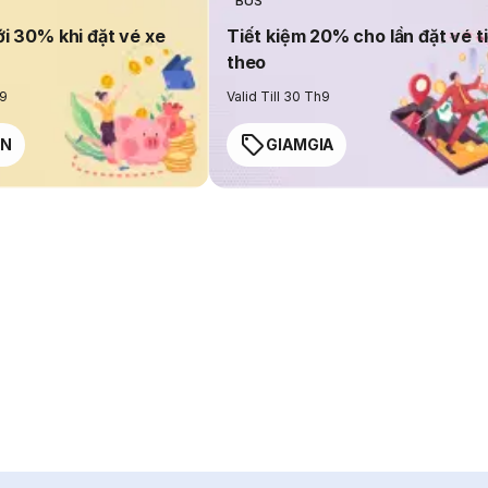
BUS
ới 30% khi đặt vé xe
Tiết kiệm 20% cho lần đặt vé t
theo
h9
Valid Till 30 Th9
EN
GIAMGIA