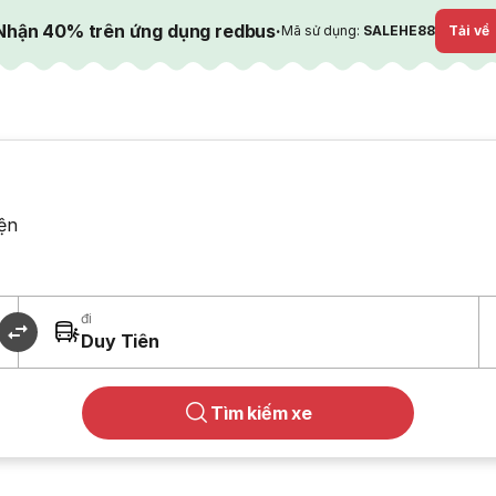
Nhận 40% trên ứng dụng redbus
·
Mã sử dụng:
SALEHE88
Tải về
ện
đi
Duy Tiên
Tìm kiếm xe