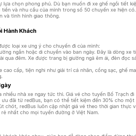
 lựa chọn phong phú. Dù bạn muốn đi xe ghế ngồi tiết ki
i tiền và nhu cầu của mình trong số 50 chuyến xe hiện có
n và tình hình giao thông.
ỗi Hành Khách
ược loại xe ưng ý cho chuyến đi của mình:
ường ngắn hoặc di chuyển vào ban ngày. Đây là dòng xe ti
i qua đêm. Xe được trang bị giường ngả êm ái, đèn đọc s
 cao cấp, tiện nghi như giải trí cá nhân, cổng sạc, ghế 
g.
Ngày
 nhiều nhà xe ngay tức thì. Giá vé cho tuyến Bố Trạch đi 
ưu đãi từ redBus, bạn có thể tiết kiệm đến 30% cho một s
t chót, redBus luôn cập nhật giá vé theo thời gian thực v
á rẻ nhất cho mọi tuyến đường ở Việt Nam.