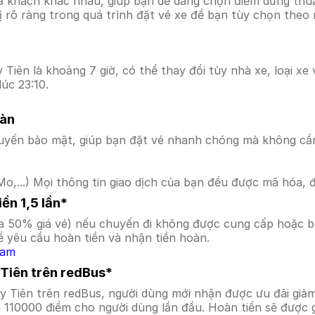
ả khách khác nhau, giúp bạn dễ dàng chọn điểm dừng thuận
hị rõ ràng trong quá trình đặt vé xe để bạn tùy chọn theo
Tiên là khoảng 7 giờ, có thể thay đổi tùy nhà xe, loại xe
úc 23:10.
oàn
uyến bảo mật, giúp bạn đặt vé nhanh chóng mà không cầ
o,...) Mọi thông tin giao dịch của bạn đều được mã hóa, 
ền 1,5 lần*
a 50% giá vé) nếu chuyến đi không được cung cấp hoặc bị
 yêu cầu hoàn tiền và nhận tiền hoàn.
Nam
 Tiên trên redBus*
uy Tiên trên redBus, người dùng mới nhận được ưu đãi gi
a 110000 điểm cho người dùng lần đầu. Hoàn tiền sẽ được 