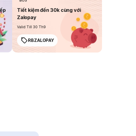
BUS
iếp
Tiết kiệm đến 30k cùng với
Zalopay
Valid Till 30 Th9
RBZALOPAY