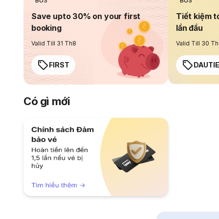
BUS
BUS
Save upto 30% on your first
Tiết kiệm t
booking
lần đầu
Valid Till 31 Th8
Valid Till 30 T
FIRST
DAUTI
Có gì mới