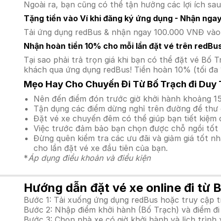
Ngoài ra, bạn cũng có thể tận hưởng các lợi ích sau
Tặng tiền vào Ví khi đăng ký ứng dụng - Nhận nga
Tải ứng dụng redBus & nhận ngay 100.000 VNĐ vào v
Nhận hoàn tiền 10% cho mỗi lần đặt vé trên redBu
Tại sao phải trả trọn giá khi bạn có thể đặt vé B
khách qua ứng dụng redBus! Tiền hoàn 10% (tối đa 
Mẹo Hay Cho Chuyến Đi Từ Bố Trạch đi Duy 
Nên đến điểm đón trước giờ khởi hành khoảng 15
Tận dụng các điểm dừng nghỉ trên đường để thư 
Đặt vé xe chuyến đêm có thể giúp bạn tiết kiệm c
Việc trước đảm bảo bạn chọn được chỗ ngồi tốt 
Đừng quên kiểm tra các ưu đãi và giảm giá tốt n
cho lần đặt vé xe đầu tiên của bạn.
*
Áp dụng điều khoản và điều kiện
Hướng dẫn đặt vé xe online đi từ B
Bước 1: Tải xuống ứng dụng redBus hoặc truy cập 
Bước 2: Nhập điểm khởi hành (Bố Trạch) và điểm đi 
Bước 3: Chọn nhà xe có giờ khởi hành và lịch trìn