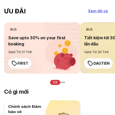
ƯU ĐÃI
Xem tất cả
BUS
BUS
Save upto 30% on your first
Tiết kiệm tới 3
booking
lần đầu
Valid Till 31 Th8
Valid Till 30 Th9
FIRST
DAUTIEN
1/4
Có gì mới