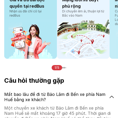
quyền tại redBus
phủ rộng
n
Nhận ưu đãi chỉ có tại
Di chuyển êm ái, thuận lợi từ
Cá
redBus
Bắc vào Nam
F
L
d
1/5
Câu hỏi thường gặp
Mất bao lâu để đi từ Bảo Lâm đi Bến xe phía Nam
Huế bằng xe khách?
Một chuyến xe khách từ Bảo Lâm đi Bến xe phía
Nam Huế sẽ mất khoảng 17 giờ 45 phút. Thời gian di