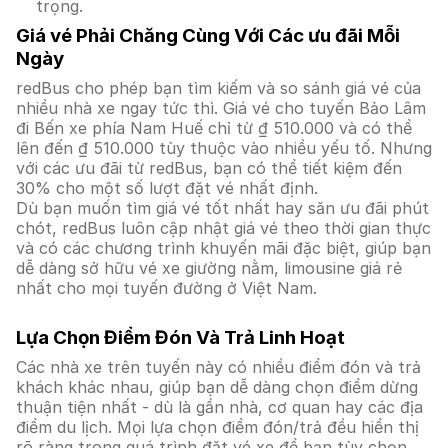
trọng.
Giá vé Phải Chăng Cùng Với Các ưu đãi Mỗi
Ngày
redBus cho phép bạn tìm kiếm và so sánh giá vé của
nhiều nhà xe ngay tức thì. Giá vé cho tuyến Bảo Lâm
đi Bến xe phía Nam Huế chỉ từ ₫ 510.000 và có thể
lên đến ₫ 510.000 tùy thuộc vào nhiều yếu tố. Nhưng
với các ưu đãi từ redBus, bạn có thể tiết kiệm đến
30% cho một số lượt đặt vé nhất định.
Dù bạn muốn tìm giá vé tốt nhất hay săn ưu đãi phút
chót, redBus luôn cập nhật giá vé theo thời gian thực
và có các chương trình khuyến mãi đặc biệt, giúp bạn
dễ dàng sở hữu vé xe giường nằm, limousine giá rẻ
nhất cho mọi tuyến đường ở Việt Nam.
Lựa Chọn Điểm Đón Và Trả Linh Hoạt
Các nhà xe trên tuyến này có nhiều điểm đón và trả
khách khác nhau, giúp bạn dễ dàng chọn điểm dừng
thuận tiện nhất - dù là gần nhà, cơ quan hay các địa
điểm du lịch. Mọi lựa chọn điểm đón/trả đều hiển thị
rõ ràng trong quá trình đặt vé xe để bạn tùy chọn