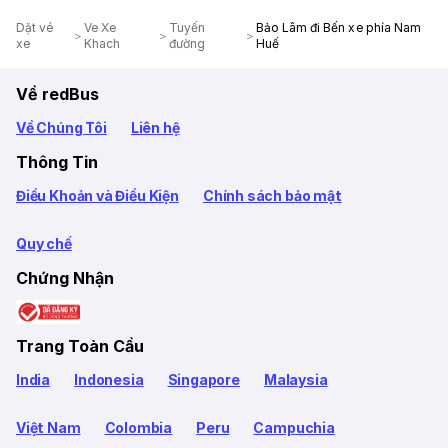
Dặt vé
Ve Xe
Tuyến
Bảo Lâm đi Bến xe phía Nam
xe
Khach
đường
Huế
Về redBus
Về Chúng Tôi
Liên hệ
Thông Tin
Điều Khoản và Điều Kiện
Chính sách bảo mật
Quy chế
Chứng Nhận
Trang Toàn Cầu
India
Indonesia
Singapore
Malaysia
Việt Nam
Colombia
Peru
Campuchia