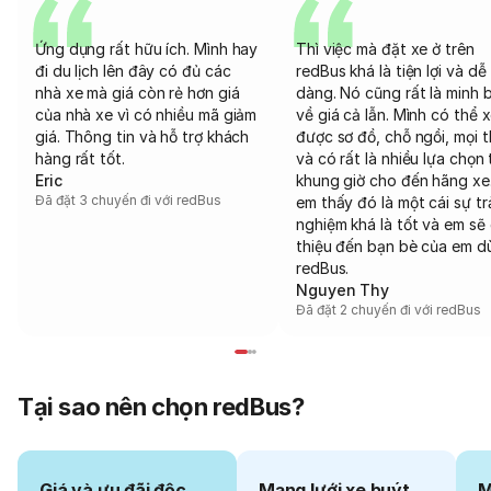
Ứng dụng rất hữu ích. Mình hay
Thì việc mà đặt xe ở trên
đi du lịch lên đây có đủ các
redBus khá là tiện lợi và dễ
nhà xe mà giá còn rẻ hơn giá
dàng. Nó cũng rất là minh 
của nhà xe vì có nhiều mã giảm
về giá cả lẫn. Mình có thể 
giá. Thông tin và hỗ trợ khách
được sơ đồ, chỗ ngồi, mọi 
hàng rất tốt.
và có rất là nhiều lựa chọn 
Eric
khung giờ cho đến hãng xe
Đã đặt 3 chuyến đi với redBus
em thấy đó là một cái sự tr
nghiệm khá là tốt và em sẽ 
thiệu đến bạn bè của em d
redBus.
Nguyen Thy
Đã đặt 2 chuyến đi với redBus
Tại sao nên chọn redBus?
Giá và ưu đãi độc
Mạng lưới xe buýt
M