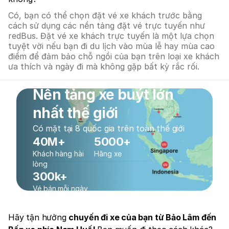
Có, bạn có thể chọn đặt vé xe khách trước bằng
cách sử dụng các nền tảng đặt vé trực tuyến như
redBus. Đặt vé xe khách trực tuyến là một lựa chọn
tuyệt vời nếu bạn đi du lịch vào mùa lễ hay mùa cao
điểm để đảm bảo chỗ ngồi của bạn trên loại xe khách
ưa thích và ngày đi mà không gặp bất kỳ rắc rối.
Nền tảng xe buýt lớn
nhất thế giới
Có mặt tại 8 quốc gia trên toàn thế giới
40M+
5000+
Khách hàng hài
Hãng xe
lòng
300k+
Vé bán mỗi ngày
Hãy tận hưởng
chuyến đi xe của bạn từ Bảo Lâm đến