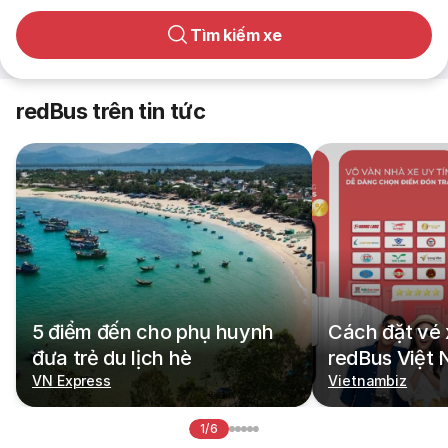
Tìm kiếm xe
redBus trên tin tức
5 điểm đến cho phụ huynh
Cách đặt vé 
đưa trẻ du lịch hè
redBus Việt
VN Express
Vietnambiz
1/6