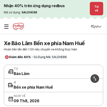
Nhận 40% trên ứng dụng redbus
Tải
về
Mã sử dụng:
SALEHE88
☰
VI
Xe Bảo Lâm Bến xe phía Nam Huế
Hoàn tiền lên đến 1.5X nếu chuyến xe không thực hiện
Giảm đến 40%
- Sử Dụng Mã: SALEHE88
TỪ
Bảo Lâm
đi
Bến xe phía Nam Huế
NGÀY VỀ
09 Th8, 2026