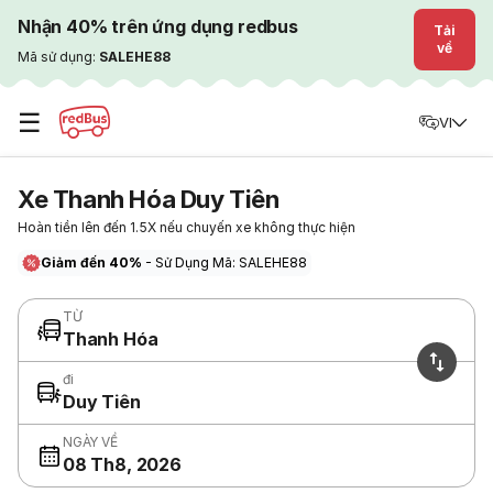
Nhận 40% trên ứng dụng redbus
Tải
về
Mã sử dụng:
SALEHE88
☰
VI
Xe Thanh Hóa Duy Tiên
Hoàn tiền lên đến 1.5X nếu chuyến xe không thực hiện
Giảm đến 40%
- Sử Dụng Mã: SALEHE88
TỪ
Thanh Hóa
đi
Duy Tiên
NGÀY VỀ
08 Th8, 2026