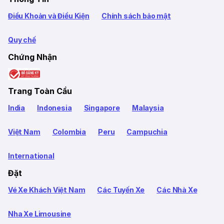
Điều Khoản và Điều Kiện
Chính sách bảo mật
Quy chế
Chứng Nhận
Trang Toàn Cầu
India
Indonesia
Singapore
Malaysia
Việt Nam
Colombia
Peru
Campuchia
International
Đặt
Vé Xe Khách Việt Nam
Các Tuyến Xe
Các Nhà Xe
Nha Xe Limousine