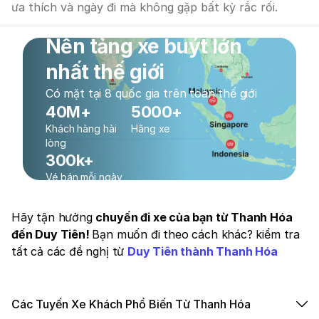
ưa thích và ngày đi mà không gặp bất kỳ rắc rối.
Nền tảng xe buýt lớn
nhất thế giới
Có mặt tại 8 quốc gia trên toàn thế giới
40M+
5000+
Khách hàng hài
Hãng xe
lòng
300k+
Vé bán mỗi ngày
Hãy tận hưởng
chuyến đi xe của bạn từ Thanh Hóa
đến Duy Tiên!
Bạn muốn đi theo cách khác? kiểm tra
tất cả các đề nghị từ
Duy Tiên thành Thanh Hóa
Các Tuyến Xe Khách Phổ Biến Từ Thanh Hóa