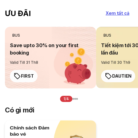
ƯU ĐÃI
Xem tất cả
BUS
BUS
Save upto 30% on your first
Tiết kiệm tới 3
booking
lần đầu
Valid Till 31 Th8
Valid Till 30 Th9
FIRST
DAUTIEN
1/4
Có gì mới