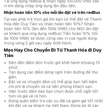
Tải ứng dụng redBus & nhận ngay 100.000 VNĐ vào
ví khi đăng nhập ứng dụng lần đầu tiên.
Nhận hoàn tiền 10% cho mỗi lần đặt vé trên redBus
Tại sao phải trả trọn giá khi bạn có thể đặt vé Thanh
Hóa đến Duy Tiên và nhận hoàn tiền 10%? Nhận
hoàn tiền 10% (lên đến 100k VNĐ) cho MỌI lần đặt
xe khách qua ứng dụng redBus! Tiền hoàn 10% (tối
đa 100k VNĐ) sẽ được cộng vào ví của người dùng
trong vòng 2 giờ sau ngày khởi hành.
Mẹo Hay Cho Chuyến Đi Từ Thanh Hóa đi Duy
Tiên
Nên đến điểm đón trước giờ khởi hành khoảng 15
phút.
Tận dụng các điểm dừng nghỉ trên đường để thư
giãn.
Đặt vé xe chuyến đêm có thể giúp bạn tiết kiệm
chi phí di chuyển và cả tiền phòng khách sạn.
Việc trước đảm bảo bạn chọn được chỗ ngồi tốt
hơn và giá vé rẻ hơn
Đừng quên kiểm tra các ưu đãi và giảm giá tốt nhất
khi đặt vé xe khách tại Việt Nam. Đừng bỏ lỡ các