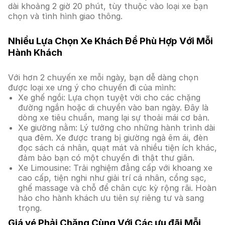
dài khoảng 2 giờ 20 phút, tùy thuộc vào loại xe bạn
chọn và tình hình giao thông.
Nhiều Lựa Chọn Xe Khách Để Phù Hợp Với Mỗi
Hành Khách
Với hơn 2 chuyến xe mỗi ngày, bạn dễ dàng chọn
được loại xe ưng ý cho chuyến đi của mình:
Xe ghế ngồi: Lựa chọn tuyệt vời cho các chặng
đường ngắn hoặc di chuyển vào ban ngày. Đây là
dòng xe tiêu chuẩn, mang lại sự thoải mái cơ bản.
Xe giường nằm: Lý tưởng cho những hành trình dài
qua đêm. Xe được trang bị giường ngả êm ái, đèn
đọc sách cá nhân, quạt mát và nhiều tiện ích khác,
đảm bảo bạn có một chuyến đi thật thư giãn.
Xe Limousine: Trải nghiệm đẳng cấp với khoang xe
cao cấp, tiện nghi như giải trí cá nhân, cổng sạc,
ghế massage và chỗ để chân cực kỳ rộng rãi. Hoàn
hảo cho hành khách ưu tiên sự riêng tư và sang
trọng.
Giá vé Phải Chăng Cùng Với Các ưu đãi Mỗi