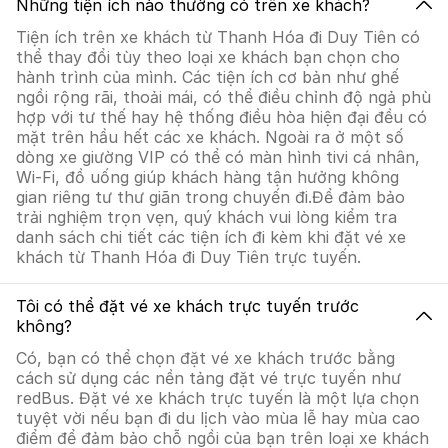
Những tiện ích nào thường có trên xe khách?
Tiện ích trên xe khách từ Thanh Hóa đi Duy Tiên có
thể thay đổi tùy theo loại xe khách bạn chọn cho
hành trình của mình. Các tiện ích cơ bản như ghế
ngồi rộng rãi, thoải mái, có thể điều chỉnh độ ngả phù
hợp với tư thế hay hệ thống điều hòa hiện đại đều có
mặt trên hầu hết các xe khách. Ngoài ra ở một số
dòng xe giường VIP có thể có màn hình tivi cá nhân,
Wi-Fi, đồ uống giúp khách hàng tận hưởng không
gian riêng tư thư giãn trong chuyến đi.Để đảm bảo
trải nghiệm trọn vẹn, quý khách vui lòng kiểm tra
danh sách chi tiết các tiện ích đi kèm khi đặt vé xe
khách từ Thanh Hóa đi Duy Tiên trực tuyến.
Tôi có thể đặt vé xe khách trực tuyến trước
không?
Có, bạn có thể chọn đặt vé xe khách trước bằng
cách sử dụng các nền tảng đặt vé trực tuyến như
redBus. Đặt vé xe khách trực tuyến là một lựa chọn
tuyệt vời nếu bạn đi du lịch vào mùa lễ hay mùa cao
điểm để đảm bảo chỗ ngồi của bạn trên loại xe khách