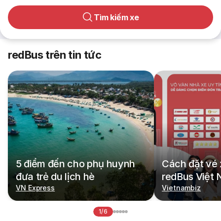
Tìm kiếm xe
redBus trên tin tức
5 điểm đến cho phụ huynh
Cách đặt vé 
đưa trẻ du lịch hè
redBus Việt
VN Express
Vietnambiz
1/6