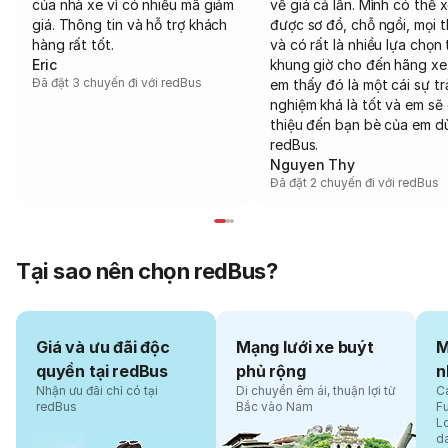
của nhà xe vì có nhiều mã giảm
về giá cả lẫn. Mình có thể 
giá. Thông tin và hỗ trợ khách
được sơ đồ, chỗ ngồi, mọi 
hàng rất tốt.
và có rất là nhiều lựa chọn 
Eric
khung giờ cho đến hãng xe
Đã đặt 3 chuyến đi với redBus
em thấy đó là một cái sự tr
nghiệm khá là tốt và em sẽ 
thiệu đến bạn bè của em d
redBus.
Nguyen Thy
Đã đặt 2 chuyến đi với redBus
Tại sao nên chọn redBus?
Giá và ưu đãi độc
Mạng lưới xe buýt
M
quyền tại redBus
phủ rộng
n
Nhận ưu đãi chỉ có tại
Di chuyển êm ái, thuận lợi từ
Cá
redBus
Bắc vào Nam
F
L
d