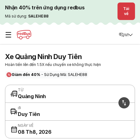
Nhận 40% trên ứng dụng redbus
Tải
về
Mã sử dụng:
SALEHE88
☰
VI
Xe Quảng Ninh Duy Tiên
Hoàn tiền lên đến 1.5X nếu chuyến xe không thực hiện
Giảm đến 40%
- Sử Dụng Mã: SALEHE88
TỪ
Quảng Ninh
đi
Duy Tiên
NGÀY VỀ
08 Th8, 2026