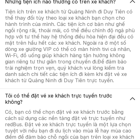
Những tiện ích nào thường có trên xe khách?
Tiện ích trên xe khách từ Quảng Ninh đi Duy Tiên có
thể thay đổi tùy theo loại xe khách bạn chọn cho
hành trình của mình. Các tiện ích cơ bản như ghế
ngồi rộng rãi, thoải mái, có thể điều chỉnh độ ngả phù
hợp với tư thế hay hệ thống điều hòa hiện đại đều có
mặt trên hầu hết các xe khách. Ngoài ra ở một số
dòng xe giường VIP có thể có màn hình tivi cá nhân,
Wi-Fi, đồ uống giúp khách hàng tận hưởng không
gian riêng tư thư giãn trong chuyến đi.Để đảm bảo
trải nghiệm trọn vẹn, quý khách vui lòng kiểm tra
danh sách chi tiết các tiện ích đi kèm khi đặt vé xe
khách từ Quảng Ninh đi Duy Tiên trực tuyến.
Tôi có thể đặt vé xe khách trực tuyến trước
không?
Có, bạn có thể chọn đặt vé xe khách trước bằng
cách sử dụng các nền tảng đặt vé trực tuyến như
redBus. Đặt vé xe khách trực tuyến là một lựa chọn
tuyệt vời nếu bạn đi du lịch vào mùa lễ hay mùa cao
điểm để đảm bảo chỗ ngồi của bạn trên loại xe khách