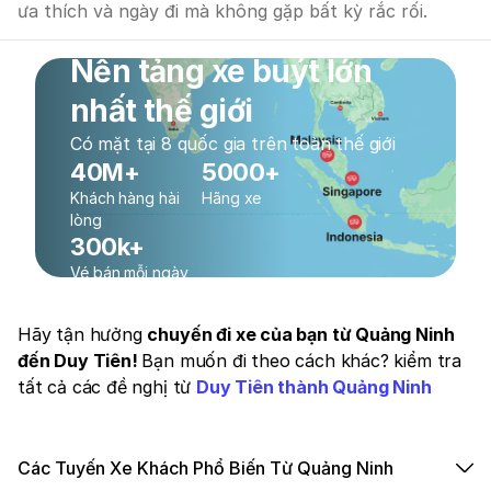
ưa thích và ngày đi mà không gặp bất kỳ rắc rối.
Nền tảng xe buýt lớn
nhất thế giới
Có mặt tại 8 quốc gia trên toàn thế giới
40M+
5000+
Khách hàng hài
Hãng xe
lòng
300k+
Vé bán mỗi ngày
Hãy tận hưởng
chuyến đi xe của bạn từ Quảng Ninh
đến Duy Tiên!
Bạn muốn đi theo cách khác? kiểm tra
tất cả các đề nghị từ
Duy Tiên thành Quảng Ninh
Các Tuyến Xe Khách Phổ Biến Từ Quảng Ninh