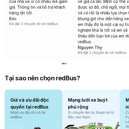
của nhà xe vì có nhiều mã giảm
về giá cả lẫn. Mình có thể 
giá. Thông tin và hỗ trợ khách
được sơ đồ, chỗ ngồi, mọi 
hàng rất tốt.
và có rất là nhiều lựa chọn 
Eric
khung giờ cho đến hãng xe
Đã đặt 3 chuyến đi với redBus
em thấy đó là một cái sự tr
nghiệm khá là tốt và em sẽ 
thiệu đến bạn bè của em d
redBus.
Nguyen Thy
Đã đặt 2 chuyến đi với redBus
Tại sao nên chọn redBus?
Giá và ưu đãi độc
Mạng lưới xe buýt
M
quyền tại redBus
phủ rộng
n
Nhận ưu đãi chỉ có tại
Di chuyển êm ái, thuận lợi từ
Cá
redBus
Bắc vào Nam
F
L
d