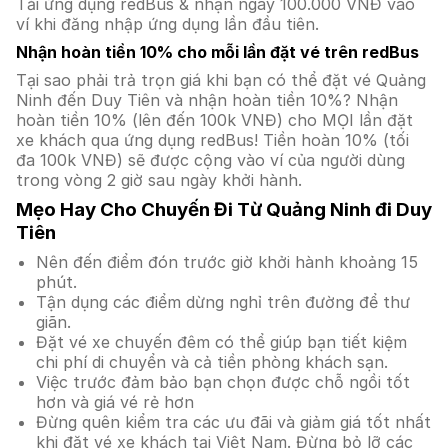
Tải ứng dụng redBus & nhận ngay 100.000 VNĐ vào
ví khi đăng nhập ứng dụng lần đầu tiên.
Nhận hoàn tiền 10% cho mỗi lần đặt vé trên redBus
Tại sao phải trả trọn giá khi bạn có thể đặt vé Quảng
Ninh đến Duy Tiên và nhận hoàn tiền 10%? Nhận
hoàn tiền 10% (lên đến 100k VNĐ) cho MỌI lần đặt
xe khách qua ứng dụng redBus! Tiền hoàn 10% (tối
đa 100k VNĐ) sẽ được cộng vào ví của người dùng
trong vòng 2 giờ sau ngày khởi hành.
Mẹo Hay Cho Chuyến Đi Từ Quảng Ninh đi Duy
Tiên
Nên đến điểm đón trước giờ khởi hành khoảng 15
phút.
Tận dụng các điểm dừng nghỉ trên đường để thư
giãn.
Đặt vé xe chuyến đêm có thể giúp bạn tiết kiệm
chi phí di chuyển và cả tiền phòng khách sạn.
Việc trước đảm bảo bạn chọn được chỗ ngồi tốt
hơn và giá vé rẻ hơn
Đừng quên kiểm tra các ưu đãi và giảm giá tốt nhất
khi đặt vé xe khách tại Việt Nam. Đừng bỏ lỡ các