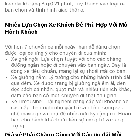
kéo dài khoảng 8 giờ 21 phút, tùy thuộc vào loại xe
bạn chọn và tình hình giao thông.
Nhiều Lựa Chọn Xe Khách Để Phù Hợp Với Mỗi
Hành Khách
Với hơn 7 chuyến xe mỗi ngày, bạn dễ dàng chọn
được loại xe ưng ý cho chuyến đi của mình:
Xe ghế ngồi: Lựa chọn tuyệt vời cho các chặng
đường ngắn hoặc di chuyển vào ban ngày. Đây là
dòng xe tiêu chuẩn, mang lại sự thoải mái cơ bản.
Xe giường nằm: Lý tưởng cho những hành trình dài
qua đêm. Xe được trang bị giường ngả êm ái, đèn
đọc sách cá nhân, quạt mát và nhiều tiện ích khác,
đảm bảo bạn có một chuyến đi thật thư giãn.
Xe Limousine: Trải nghiệm đẳng cấp với khoang xe
cao cấp, tiện nghi như giải trí cá nhân, cổng sạc,
ghế massage và chỗ để chân cực kỳ rộng rãi. Hoàn
hảo cho hành khách ưu tiên sự riêng tư và sang
trọng.
Giá vé Phải Chăng Cùng Với Các ưu đãi Mỗi