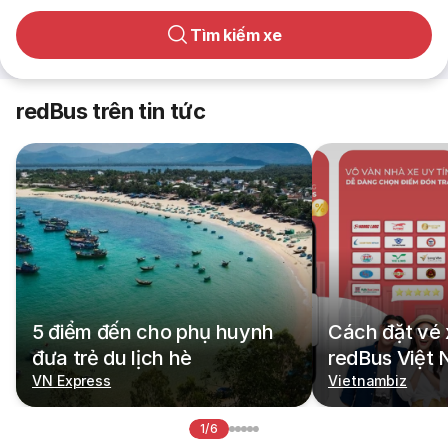
Tìm kiếm xe
redBus trên tin tức
5 điểm đến cho phụ huynh
Cách đặt vé 
đưa trẻ du lịch hè
redBus Việt
VN Express
Vietnambiz
1/6