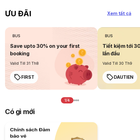
ƯU ĐÃI
Xem tất cả
BUS
BUS
Save upto 30% on your first
Tiết kiệm tới 3
booking
lần đầu
Valid Till 31 Th8
Valid Till 30 Th9
FIRST
DAUTIEN
1/4
Có gì mới