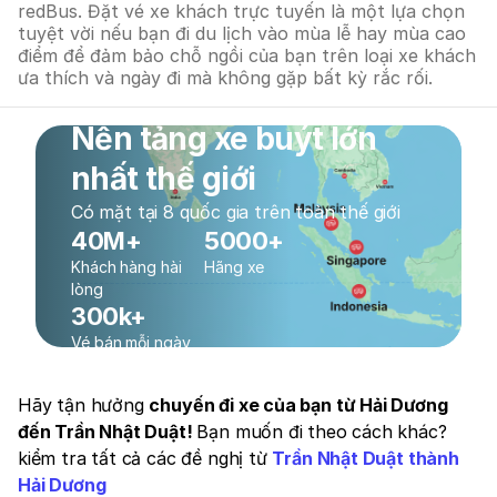
redBus. Đặt vé xe khách trực tuyến là một lựa chọn
tuyệt vời nếu bạn đi du lịch vào mùa lễ hay mùa cao
điểm để đảm bảo chỗ ngồi của bạn trên loại xe khách
ưa thích và ngày đi mà không gặp bất kỳ rắc rối.
Nền tảng xe buýt lớn
nhất thế giới
Có mặt tại 8 quốc gia trên toàn thế giới
40M+
5000+
Khách hàng hài
Hãng xe
lòng
300k+
Vé bán mỗi ngày
Hãy tận hưởng
chuyến đi xe của bạn từ Hải Dương
đến Trần Nhật Duật!
Bạn muốn đi theo cách khác?
kiểm tra tất cả các đề nghị từ
Trần Nhật Duật thành
Hải Dương