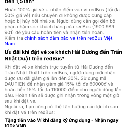
tiền 1,5 lần*
Hoàn 100% giá vé + nhận điểm vào ví redBus (tối đa
50% giá vé) nếu chuyến đi không được cung cấp
hoặc bị hủy bởi nhà xe. Người dùng cần gọi đến bộ
phận chăm sóc khách hàng của redBus (1900 989
901) để yêu cầu hoàn tiền và nhận tiền hoàn.
Kiểm tra
chính sách đảm bảo vé trên redBus Việt
Nam
Ưu đãi khi đặt vé xe khách Hải Dương đến Trần
Nhật Duật trên redBus*
Khi đặt vé xe khách trực tuyến từ Hải Dương đến
Trần Nhật Duật trên redBus, người dùng mới nhận
được ưu đãi giảm giá lên đến 30%. Sử dụng mã
DAUTIEN để nhận giảm giá 15% tối đa 60000đ và
hoàn tiền 15% tối đa 110000 điểm cho người dùng lần
đầu. Hoàn tiền sẽ được ghi nhận trong vòng một giờ
sau khi đặt vé.
Ngoài ra, bạn cũng có thể tận hưởng các lợi ích sau
khi đặt vé trên redBus:
Tặng tiền vào Ví khi đăng ký ứng dụng - Nhận ngay
100k VNĐ