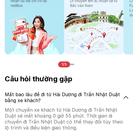
Nhận ưu đãi chỉ có tại
Di chuyển êm ái, thuận lợi từ
Cá
redBus
Bắc vào Nam
F
L
d
1/5
Câu hỏi thường gặp
Mất bao lâu để đi từ Hải Dương đi Trần Nhật Duật
bằng xe khách?
Một chuyến xe khách từ Hải Dương đi Trần Nhật
Duật sẽ mất khoảng 0 giờ 55 phút. Thời gian di
chuyển đi Trần Nhật Duật có thể thay đổi tùy theo
lộ trình và điều kiện giao thông.