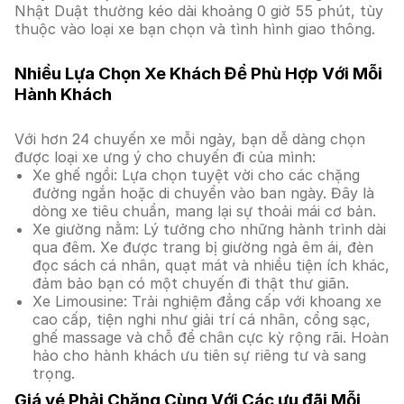
Nhật Duật thường kéo dài khoảng 0 giờ 55 phút, tùy
thuộc vào loại xe bạn chọn và tình hình giao thông.
Nhiều Lựa Chọn Xe Khách Để Phù Hợp Với Mỗi
Hành Khách
Với hơn 24 chuyến xe mỗi ngày, bạn dễ dàng chọn
được loại xe ưng ý cho chuyến đi của mình:
Xe ghế ngồi: Lựa chọn tuyệt vời cho các chặng
đường ngắn hoặc di chuyển vào ban ngày. Đây là
dòng xe tiêu chuẩn, mang lại sự thoải mái cơ bản.
Xe giường nằm: Lý tưởng cho những hành trình dài
qua đêm. Xe được trang bị giường ngả êm ái, đèn
đọc sách cá nhân, quạt mát và nhiều tiện ích khác,
đảm bảo bạn có một chuyến đi thật thư giãn.
Xe Limousine: Trải nghiệm đẳng cấp với khoang xe
cao cấp, tiện nghi như giải trí cá nhân, cổng sạc,
ghế massage và chỗ để chân cực kỳ rộng rãi. Hoàn
hảo cho hành khách ưu tiên sự riêng tư và sang
trọng.
Giá vé Phải Chăng Cùng Với Các ưu đãi Mỗi