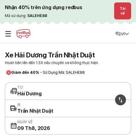
Nhận 40% trên ứng dụng redbus
Tải
về
Mã sử dụng:
SALEHE88
☰
VI
Xe Hải Dương Trần Nhật Duật
Hoàn tiền lên đến 1.5X nếu chuyến xe không thực hiện
Giảm đến 40%
- Sử Dụng Mã: SALEHE88
TỪ
Hải Dương
đi
Trần Nhật Duật
NGÀY VỀ
09 Th8, 2026