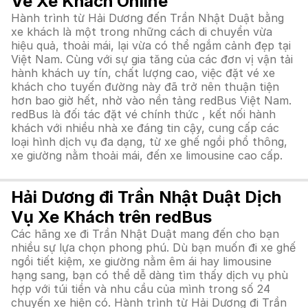
Vé Xe Khách Online
Hành trình từ Hải Dương đến Trần Nhật Duật bằng
xe khách là một trong những cách di chuyển vừa
hiệu quả, thoải mái, lại vừa có thể ngắm cảnh đẹp tại
Việt Nam. Cùng với sự gia tăng của các đơn vị vận tải
hành khách uy tín, chất lượng cao, việc đặt vé xe
khách cho tuyến đường này đã trở nên thuận tiện
hơn bao giờ hết, nhờ vào nền tảng redBus Việt Nam.
redBus là đối tác đặt vé chính thức , kết nối hành
khách với nhiều nhà xe đáng tin cậy, cung cấp các
loại hình dịch vụ đa dạng, từ xe ghế ngồi phổ thông,
xe giường nằm thoải mái, đến xe limousine cao cấp.
Hải Dương đi Trần Nhật Duật Dịch
Vụ Xe Khách trên redBus
Các hãng xe đi Trần Nhật Duật mang đến cho bạn
nhiều sự lựa chọn phong phú. Dù bạn muốn đi xe ghế
ngồi tiết kiệm, xe giường nằm êm ái hay limousine
hạng sang, bạn có thể dễ dàng tìm thấy dịch vụ phù
hợp với túi tiền và nhu cầu của mình trong số 24
chuyến xe hiện có. Hành trình từ Hải Dương đi Trần