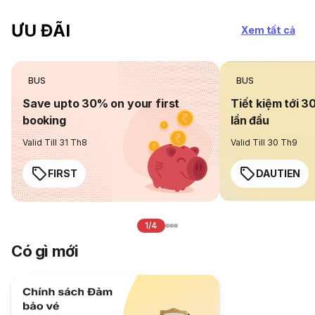
ƯU ĐÃI
Xem tất cả
BUS
BUS
Save upto 30% on your first
Tiết kiệm tới 3
booking
lần đầu
Valid Till 31 Th8
Valid Till 30 Th9
FIRST
DAUTIEN
1/4
Có gì mới