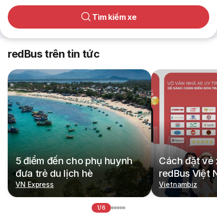
Tìm kiếm xe
redBus trên tin tức
5 điểm đến cho phụ huynh
Cách đặt vé 
đưa trẻ du lịch hè
redBus Việt
VN Express
Vietnambiz
1/6