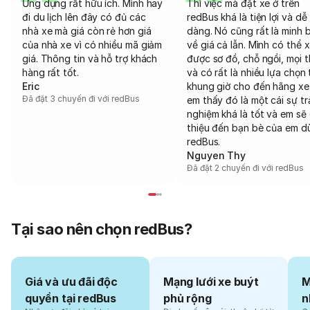
Ứng dụng rất hữu ích. Mình hay
Thì việc mà đặt xe ở trên
đi du lịch lên đây có đủ các
redBus khá là tiện lợi và dễ
nhà xe mà giá còn rẻ hơn giá
dàng. Nó cũng rất là minh 
của nhà xe vì có nhiều mã giảm
về giá cả lẫn. Mình có thể 
giá. Thông tin và hỗ trợ khách
được sơ đồ, chỗ ngồi, mọi 
hàng rất tốt.
và có rất là nhiều lựa chọn 
Eric
khung giờ cho đến hãng xe
Đã đặt 3 chuyến đi với redBus
em thấy đó là một cái sự tr
nghiệm khá là tốt và em sẽ 
thiệu đến bạn bè của em d
redBus.
Nguyen Thy
Đã đặt 2 chuyến đi với redBus
Tại sao nên chọn redBus?
Giá và ưu đãi độc
Mạng lưới xe buýt
M
quyền tại redBus
phủ rộng
n