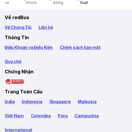
xe
Khach
đường
Duật
Về redBus
Về Chúng Tôi
Liên hệ
Thông Tin
Điều Khoản và Điều Kiện
Chính sách bảo mật
Quy chế
Chứng Nhận
Trang Toàn Cầu
India
Indonesia
Singapore
Malaysia
Việt Nam
Colombia
Peru
Campuchia
International