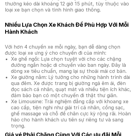
thường kéo dài khoảng 12 giờ 15 phút, tùy thuộc vào
loại xe bạn chọn và tình hình giao thông.
Nhiều Lựa Chọn Xe Khách Để Phù Hợp Với Mỗi
Hành Khách
Với hơn 4 chuyến xe mỗi ngày, bạn dễ dàng chọn
được loại xe ưng ý cho chuyến đi của mình:
Xe ghế ngồi: Lựa chọn tuyệt vời cho các chặng
đường ngắn hoặc di chuyển vào ban ngày. Đây là
dòng xe tiêu chuẩn, mang lại sự thoải mái cơ bản.
Xe giường nằm: Lý tưởng cho những hành trình dài
qua đêm. Xe được trang bị giường ngả êm ái, đèn
đọc sách cá nhân, quạt mát và nhiều tiện ích khác,
đảm bảo bạn có một chuyến đi thật thư giãn.
Xe Limousine: Trải nghiệm đẳng cấp với khoang xe
cao cấp, tiện nghi như giải trí cá nhân, cổng sạc,
ghế massage và chỗ để chân cực kỳ rộng rãi. Hoàn
hảo cho hành khách ưu tiên sự riêng tư và sang
trọng.
Giá vé Phải Chăng Cùng Với Các ưu đãi Mỗi