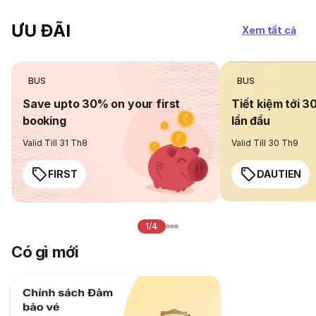
ƯU ĐÃI
Xem tất cả
BUS
BUS
Save upto 30% on your first
Tiết kiệm tới 3
booking
lần đầu
Valid Till 31 Th8
Valid Till 30 Th9
FIRST
DAUTIEN
1/4
Có gì mới