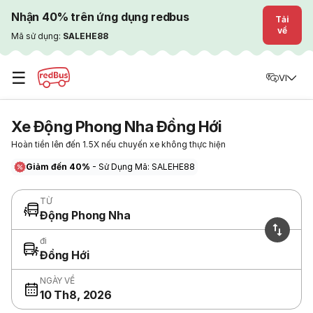
Nhận 40% trên ứng dụng redbus
Tải
về
Mã sử dụng:
SALEHE88
☰
VI
Xe Động Phong Nha Đồng Hới
Hoàn tiền lên đến 1.5X nếu chuyến xe không thực hiện
Giảm đến 40%
- Sử Dụng Mã: SALEHE88
TỪ
Động Phong Nha
đi
Đồng Hới
NGÀY VỀ
10 Th8, 2026