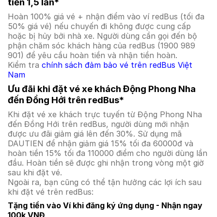
tiền 1,5 lần*
Hoàn 100% giá vé + nhận điểm vào ví redBus (tối đa
50% giá vé) nếu chuyến đi không được cung cấp
hoặc bị hủy bởi nhà xe. Người dùng cần gọi đến bộ
phận chăm sóc khách hàng của redBus (1900 989
901) để yêu cầu hoàn tiền và nhận tiền hoàn.
Kiểm tra
chính sách đảm bảo vé trên redBus Việt
Nam
Ưu đãi khi đặt vé xe khách Động Phong Nha
đến Đồng Hới trên redBus*
Khi đặt vé xe khách trực tuyến từ Động Phong Nha
đến Đồng Hới trên redBus, người dùng mới nhận
được ưu đãi giảm giá lên đến 30%. Sử dụng mã
DAUTIEN để nhận giảm giá 15% tối đa 60000đ và
hoàn tiền 15% tối đa 110000 điểm cho người dùng lần
đầu. Hoàn tiền sẽ được ghi nhận trong vòng một giờ
sau khi đặt vé.
Ngoài ra, bạn cũng có thể tận hưởng các lợi ích sau
khi đặt vé trên redBus:
Tặng tiền vào Ví khi đăng ký ứng dụng - Nhận ngay
100k VNĐ