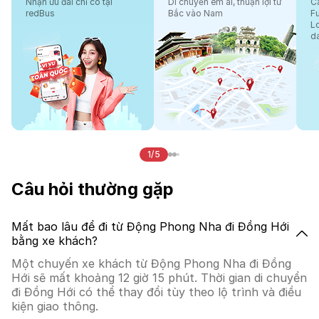
Nhận ưu đãi chỉ có tại
Di chuyển êm ái, thuận lợi từ
Cá
redBus
Bắc vào Nam
F
L
d
1/5
Câu hỏi thường gặp
Mất bao lâu để đi từ Động Phong Nha đi Đồng Hới
bằng xe khách?
Một chuyến xe khách từ Động Phong Nha đi Đồng
Hới sẽ mất khoảng 12 giờ 15 phút. Thời gian di chuyển
đi Đồng Hới có thể thay đổi tùy theo lộ trình và điều
kiện giao thông.