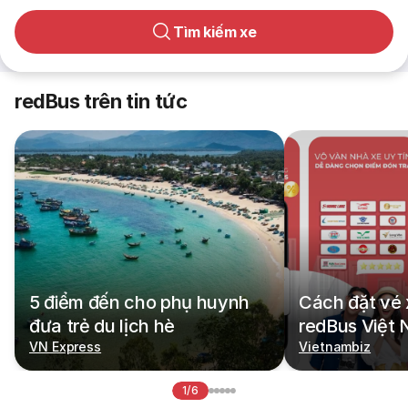
Tìm kiếm xe
redBus trên tin tức
5 điểm đến cho phụ huynh
Cách đặt vé 
đưa trẻ du lịch hè
redBus Việt
VN Express
Vietnambiz
1/6