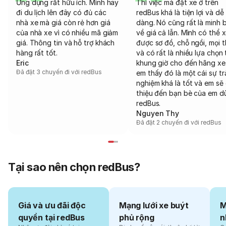
Ứng dụng rất hữu ích. Mình hay
Thì việc mà đặt xe ở trên
đi du lịch lên đây có đủ các
redBus khá là tiện lợi và dễ
nhà xe mà giá còn rẻ hơn giá
dàng. Nó cũng rất là minh 
của nhà xe vì có nhiều mã giảm
về giá cả lẫn. Mình có thể 
giá. Thông tin và hỗ trợ khách
được sơ đồ, chỗ ngồi, mọi 
hàng rất tốt.
và có rất là nhiều lựa chọn 
Eric
khung giờ cho đến hãng xe
Đã đặt 3 chuyến đi với redBus
em thấy đó là một cái sự tr
nghiệm khá là tốt và em sẽ 
thiệu đến bạn bè của em d
redBus.
Nguyen Thy
Đã đặt 2 chuyến đi với redBus
Tại sao nên chọn redBus?
Giá và ưu đãi độc
Mạng lưới xe buýt
M
quyền tại redBus
phủ rộng
n