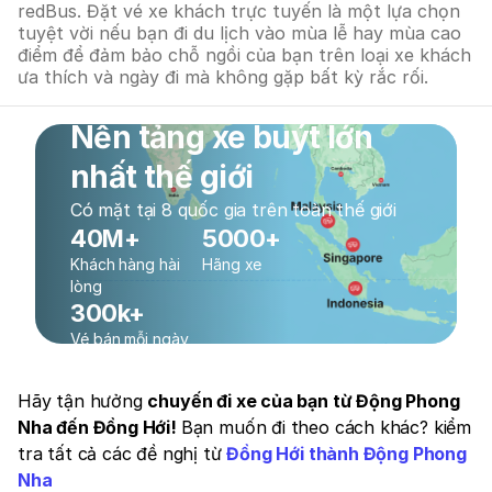
redBus. Đặt vé xe khách trực tuyến là một lựa chọn
tuyệt vời nếu bạn đi du lịch vào mùa lễ hay mùa cao
điểm để đảm bảo chỗ ngồi của bạn trên loại xe khách
ưa thích và ngày đi mà không gặp bất kỳ rắc rối.
Nền tảng xe buýt lớn
nhất thế giới
Có mặt tại 8 quốc gia trên toàn thế giới
40M+
5000+
Khách hàng hài
Hãng xe
lòng
300k+
Vé bán mỗi ngày
Hãy tận hưởng
chuyến đi xe của bạn từ Động Phong
Nha đến Đồng Hới!
Bạn muốn đi theo cách khác? kiểm
tra tất cả các đề nghị từ
Đồng Hới thành Động Phong
Nha