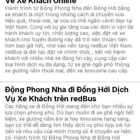
Vé Xe Khách Online
Hành trình từ Động Phong Nha đến Đồng Hới bằng
xe khách là một trong những cách di chuyển vừa
hiệu quả, thoải mái, lại vừa có thể ngắm cảnh đẹp tại
Việt Nam. Cùng với sự gia tăng của các đơn vị vận tải
hành khách uy tín, chất lượng cao, việc đặt vé xe
khách cho tuyến đường này đã trở nên thuận tiện
hơn bao giờ hết, nhờ vào nền tảng redBus Việt Nam.
redBus là đối tác đặt vé chính thức , kết nối hành
khách với nhiều nhà xe đáng tin cậy, cung cấp các
loại hình dịch vụ đa dạng, từ xe ghế ngồi phổ thông,
xe giường nằm thoải mái, đến xe limousine cao cấp.
Động Phong Nha đi Đồng Hới Dịch
Vụ Xe Khách trên redBus
Các hãng xe đi Đồng Hới mang đến cho bạn nhiều sự
lựa chọn phong phú. Dù bạn muốn đi xe ghế ngồi tiết
kiệm, xe giường nằm êm ái hay limousine hạng sang,
bạn có thể dễ dàng tìm thấy dịch vụ phù hợp với túi
tiền và nhu cầu của mình trong số 4 chuyến xe hiện
có. Hành trình từ Động Phong Nha đi Đồng Hới