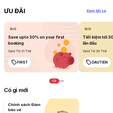
ƯU ĐÃI
Xem tất cả
BUS
BUS
Save upto 30% on your first
Tiết kiệm tới 3
booking
lần đầu
Valid Till 31 Th8
Valid Till 30 Th9
FIRST
DAUTIEN
1/4
Có gì mới