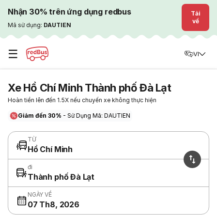
Nhận 30% trên ứng dụng redbus
Tải
về
Mã sử dụng:
DAUTIEN
☰
VI
Xe Hồ Chí Minh Thành phố Đà Lạt
Hoàn tiền lên đến 1.5X nếu chuyến xe không thực hiện
Giảm đến 30%
- Sử Dụng Mã: DAUTIEN
TỪ
Hồ Chí Minh
đi
Thành phố Đà Lạt
NGÀY VỀ
07 Th8, 2026