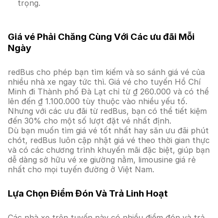
trọng.
Giá vé Phải Chăng Cùng Với Các ưu đãi Mỗi
Ngày
redBus cho phép bạn tìm kiếm và so sánh giá vé của
nhiều nhà xe ngay tức thì. Giá vé cho tuyến Hồ Chí
Minh đi Thành phố Đà Lạt chỉ từ ₫ 260.000 và có thể
lên đến ₫ 1.100.000 tùy thuộc vào nhiều yếu tố.
Nhưng với các ưu đãi từ redBus, bạn có thể tiết kiệm
đến 30% cho một số lượt đặt vé nhất định.
Dù bạn muốn tìm giá vé tốt nhất hay săn ưu đãi phút
chót, redBus luôn cập nhật giá vé theo thời gian thực
và có các chương trình khuyến mãi đặc biệt, giúp bạn
dễ dàng sở hữu vé xe giường nằm, limousine giá rẻ
nhất cho mọi tuyến đường ở Việt Nam.
Lựa Chọn Điểm Đón Và Trả Linh Hoạt
Các nhà xe trên tuyến này có nhiều điểm đón và trả