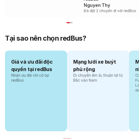
Nguyen Thy
Đã đặt 2 chuyến đi với redBus
Tại sao nên chọn redBus?
Giá và ưu đãi độc
Mạng lưới xe buýt
M
quyền tại redBus
phủ rộng
n
Nhận ưu đãi chỉ có tại
Di chuyển êm ái, thuận lợi từ
Cá
redBus
Bắc vào Nam
F
L
d