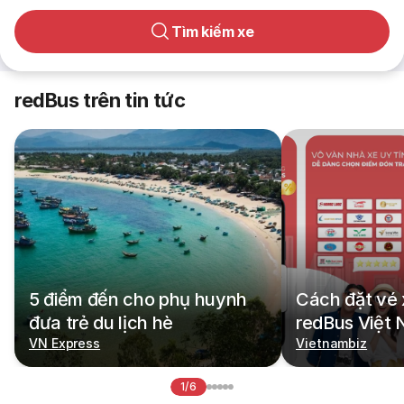
Tìm kiếm xe
redBus trên tin tức
5 điểm đến cho phụ huynh
Cách đặt vé 
đưa trẻ du lịch hè
redBus Việt
VN Express
Vietnambiz
1/6