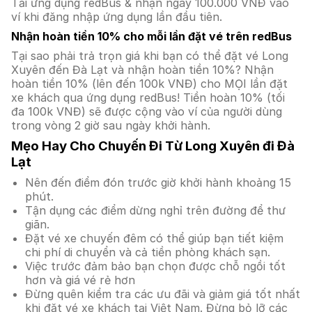
Tải ứng dụng redBus & nhận ngay 100.000 VNĐ vào
ví khi đăng nhập ứng dụng lần đầu tiên.
Nhận hoàn tiền 10% cho mỗi lần đặt vé trên redBus
Tại sao phải trả trọn giá khi bạn có thể đặt vé Long
Xuyên đến Đà Lạt và nhận hoàn tiền 10%? Nhận
hoàn tiền 10% (lên đến 100k VNĐ) cho MỌI lần đặt
xe khách qua ứng dụng redBus! Tiền hoàn 10% (tối
đa 100k VNĐ) sẽ được cộng vào ví của người dùng
trong vòng 2 giờ sau ngày khởi hành.
Mẹo Hay Cho Chuyến Đi Từ Long Xuyên đi Đà
Lạt
Nên đến điểm đón trước giờ khởi hành khoảng 15
phút.
Tận dụng các điểm dừng nghỉ trên đường để thư
giãn.
Đặt vé xe chuyến đêm có thể giúp bạn tiết kiệm
chi phí di chuyển và cả tiền phòng khách sạn.
Việc trước đảm bảo bạn chọn được chỗ ngồi tốt
hơn và giá vé rẻ hơn
Đừng quên kiểm tra các ưu đãi và giảm giá tốt nhất
khi đặt vé xe khách tại Việt Nam. Đừng bỏ lỡ các