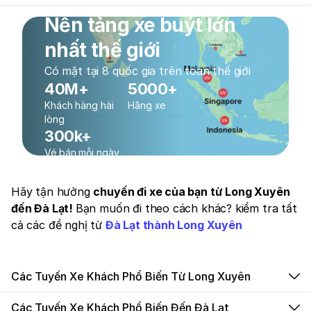
Nền tảng xe buýt lớn
nhất thế giới
Có mặt tại 8 quốc gia trên toàn thế giới
40M+
5000+
Khách hàng hài
Hãng xe
lòng
300k+
Vé bán mỗi ngày
Hãy tận hưởng
chuyến đi xe của bạn từ Long Xuyên
đến Đà Lạt!
Bạn muốn đi theo cách khác? kiểm tra tất
cả các đề nghị từ
Đà Lạt thành Long Xuyên
Các Tuyến Xe Khách Phổ Biến Từ Long Xuyên
Các Tuyến Xe Khách Phổ Biến Đến Đà Lạt