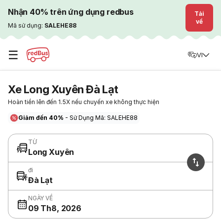
Nhận 40% trên ứng dụng redbus
Tải
về
Mã sử dụng:
SALEHE88
☰
VI
Xe Long Xuyên Đà Lạt
Hoàn tiền lên đến 1.5X nếu chuyến xe không thực hiện
Giảm đến 40%
- Sử Dụng Mã: SALEHE88
TỪ
Long Xuyên
đi
Đà Lạt
NGÀY VỀ
09 Th8, 2026