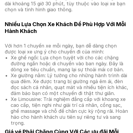
dài khoảng 15 giờ 30 phút, tùy thuộc vào loại xe bạn
chọn và tình hình giao thông.
Nhiều Lựa Chọn Xe Khách Để Phù Hợp Với Mỗi
Hành Khách
Với hơn 1 chuyến xe mỗi ngày, bạn dễ dàng chọn
được loại xe ưng ý cho chuyến đi của mình:
Xe ghế ngồi: Lựa chọn tuyệt vời cho các chặng
đường ngắn hoặc di chuyển vào ban ngày. Đây là
dòng xe tiêu chuẩn, mang lại sự thoải mái cơ bản.
Xe giường nằm: Lý tưởng cho những hành trình dài
qua đêm. Xe được trang bị giường ngả êm ái, đèn
đọc sách cá nhân, quạt mát và nhiều tiện ích khác,
đảm bảo bạn có một chuyến đi thật thư giãn.
Xe Limousine: Trải nghiệm đẳng cấp với khoang xe
cao cấp, tiện nghi như giải trí cá nhân, cổng sạc,
ghế massage và chỗ để chân cực kỳ rộng rãi. Hoàn
hảo cho hành khách ưu tiên sự riêng tư và sang
trọng.
Giá vé Phải Chăng Cùng Với Các ưu đãi Mỗi