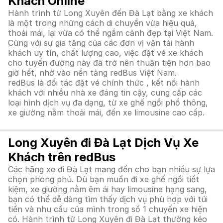
Khách Online
Hành trình từ Long Xuyên đến Đà Lạt bằng xe khách
là một trong những cách di chuyển vừa hiệu quả,
thoải mái, lại vừa có thể ngắm cảnh đẹp tại Việt Nam.
Cùng với sự gia tăng của các đơn vị vận tải hành
khách uy tín, chất lượng cao, việc đặt vé xe khách
cho tuyến đường này đã trở nên thuận tiện hơn bao
giờ hết, nhờ vào nền tảng redBus Việt Nam.
redBus là đối tác đặt vé chính thức , kết nối hành
khách với nhiều nhà xe đáng tin cậy, cung cấp các
loại hình dịch vụ đa dạng, từ xe ghế ngồi phổ thông,
xe giường nằm thoải mái, đến xe limousine cao cấp.
Long Xuyên đi Đà Lạt Dịch Vụ Xe
Khách trên redBus
Các hãng xe đi Đà Lạt mang đến cho bạn nhiều sự lựa
chọn phong phú. Dù bạn muốn đi xe ghế ngồi tiết
kiệm, xe giường nằm êm ái hay limousine hạng sang,
bạn có thể dễ dàng tìm thấy dịch vụ phù hợp với túi
tiền và nhu cầu của mình trong số 1 chuyến xe hiện
có. Hành trình từ Long Xuyên đi Đà Lạt thường kéo