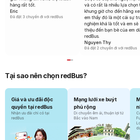
hàng rất tốt.
và có rất là nhiều lựa chọn 
Eric
khung giờ cho đến hãng xe
Đã đặt 3 chuyến đi với redBus
em thấy đó là một cái sự tr
nghiệm khá là tốt và em sẽ 
thiệu đến bạn bè của em d
redBus.
Nguyen Thy
Đã đặt 2 chuyến đi với redBus
Tại sao nên chọn redBus?
Giá và ưu đãi độc
Mạng lưới xe buýt
M
quyền tại redBus
phủ rộng
n
Nhận ưu đãi chỉ có tại
Di chuyển êm ái, thuận lợi từ
Cá
redBus
Bắc vào Nam
F
L
d