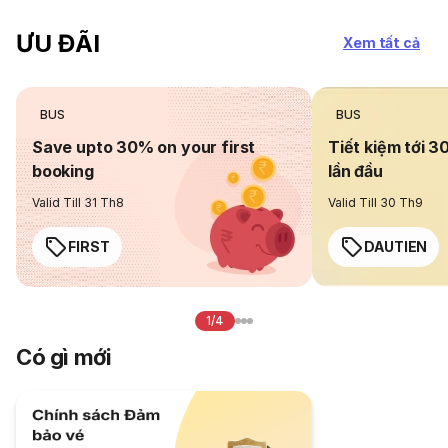
ƯU ĐÃI
Xem tất cả
BUS
BUS
Save upto 30% on your first
Tiết kiệm tới 3
booking
lần đầu
Valid Till 31 Th8
Valid Till 30 Th9
FIRST
DAUTIEN
1/4
Có gì mới