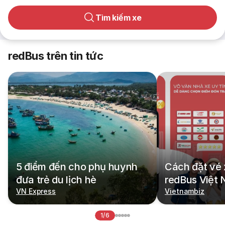
Tìm kiếm xe
redBus trên tin tức
5 điểm đến cho phụ huynh
Cách đặt vé 
đưa trẻ du lịch hè
redBus Việt
VN Express
Vietnambiz
1/6