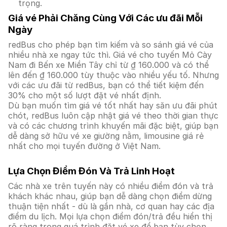
trọng.
Giá vé Phải Chăng Cùng Với Các ưu đãi Mỗi
Ngày
redBus cho phép bạn tìm kiếm và so sánh giá vé của
nhiều nhà xe ngay tức thì. Giá vé cho tuyến Mỏ Cày
Nam đi Bến xe Miền Tây chỉ từ ₫ 160.000 và có thể
lên đến ₫ 160.000 tùy thuộc vào nhiều yếu tố. Nhưng
với các ưu đãi từ redBus, bạn có thể tiết kiệm đến
30% cho một số lượt đặt vé nhất định.
Dù bạn muốn tìm giá vé tốt nhất hay săn ưu đãi phút
chót, redBus luôn cập nhật giá vé theo thời gian thực
và có các chương trình khuyến mãi đặc biệt, giúp bạn
dễ dàng sở hữu vé xe giường nằm, limousine giá rẻ
nhất cho mọi tuyến đường ở Việt Nam.
Lựa Chọn Điểm Đón Và Trả Linh Hoạt
Các nhà xe trên tuyến này có nhiều điểm đón và trả
khách khác nhau, giúp bạn dễ dàng chọn điểm dừng
thuận tiện nhất - dù là gần nhà, cơ quan hay các địa
điểm du lịch. Mọi lựa chọn điểm đón/trả đều hiển thị
rõ ràng trong quá trình đặt vé xe để bạn tùy chọn