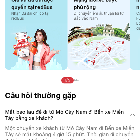
quyền tại redBus
phủ rộng
n
Nhận ưu đãi chỉ có tại
Di chuyển êm ái, thuận lợi từ
Cá
redBus
Bắc vào Nam
F
L
d
1/5
Câu hỏi thường gặp
Mất bao lâu để đi từ Mỏ Cày Nam đi Bến xe Miền
Tây bằng xe khách?
Một chuyến xe khách từ Mỏ Cày Nam đi Bến xe Miền
Tây sẽ mất khoảng 4 giờ 15 phút. Thời gian di chuyển