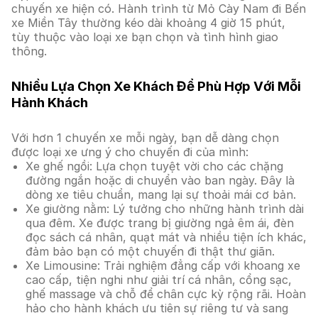
chuyến xe hiện có. Hành trình từ Mỏ Cày Nam đi Bến
xe Miền Tây thường kéo dài khoảng 4 giờ 15 phút,
tùy thuộc vào loại xe bạn chọn và tình hình giao
thông.
Nhiều Lựa Chọn Xe Khách Để Phù Hợp Với Mỗi
Hành Khách
Với hơn 1 chuyến xe mỗi ngày, bạn dễ dàng chọn
được loại xe ưng ý cho chuyến đi của mình:
Xe ghế ngồi: Lựa chọn tuyệt vời cho các chặng
đường ngắn hoặc di chuyển vào ban ngày. Đây là
dòng xe tiêu chuẩn, mang lại sự thoải mái cơ bản.
Xe giường nằm: Lý tưởng cho những hành trình dài
qua đêm. Xe được trang bị giường ngả êm ái, đèn
đọc sách cá nhân, quạt mát và nhiều tiện ích khác,
đảm bảo bạn có một chuyến đi thật thư giãn.
Xe Limousine: Trải nghiệm đẳng cấp với khoang xe
cao cấp, tiện nghi như giải trí cá nhân, cổng sạc,
ghế massage và chỗ để chân cực kỳ rộng rãi. Hoàn
hảo cho hành khách ưu tiên sự riêng tư và sang