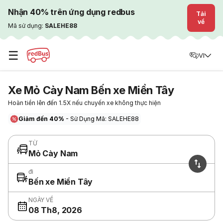
Nhận 40% trên ứng dụng redbus
Tải
về
Mã sử dụng:
SALEHE88
☰
VI
Xe Mỏ Cày Nam Bến xe Miền Tây
Hoàn tiền lên đến 1.5X nếu chuyến xe không thực hiện
Giảm đến 40%
- Sử Dụng Mã: SALEHE88
TỪ
Mỏ Cày Nam
đi
Bến xe Miền Tây
NGÀY VỀ
08 Th8, 2026