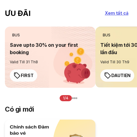
ƯU ĐÃI
Xem tất cả
BUS
BUS
Save upto 30% on your first
Tiết kiệm tới 3
booking
lần đầu
Valid Till 31 Th8
Valid Till 30 Th9
FIRST
DAUTIEN
1/4
Có gì mới