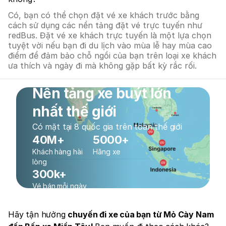
Có, bạn có thể chọn đặt vé xe khách trước bằng
cách sử dụng các nền tảng đặt vé trực tuyến như
redBus. Đặt vé xe khách trực tuyến là một lựa chọn
tuyệt vời nếu bạn đi du lịch vào mùa lễ hay mùa cao
điểm để đảm bảo chỗ ngồi của bạn trên loại xe khách
ưa thích và ngày đi mà không gặp bất kỳ rắc rối.
Nền tảng xe buýt lớn
nhất thế giới
Có mặt tại 8 quốc gia trên toàn thế giới
40M+
5000+
Khách hàng hài
Hãng xe
lòng
300k+
Vé bán mỗi ngày
Hãy tận hưởng
chuyến đi xe của bạn từ Mỏ Cày Nam