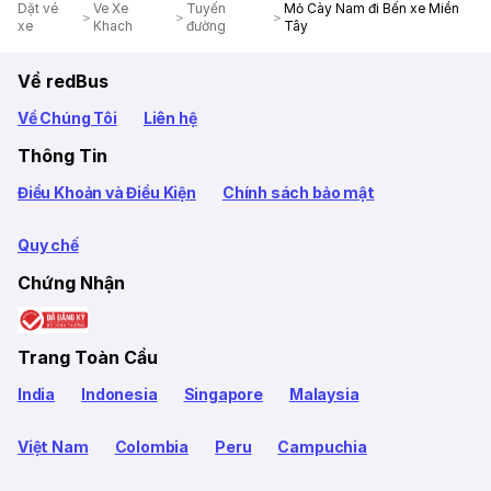
Dặt vé
Ve Xe
Tuyến
Mỏ Cày Nam đi Bến xe Miền
xe
Khach
đường
Tây
Về redBus
Về Chúng Tôi
Liên hệ
Thông Tin
Điều Khoản và Điều Kiện
Chính sách bảo mật
Quy chế
Chứng Nhận
Trang Toàn Cầu
India
Indonesia
Singapore
Malaysia
Việt Nam
Colombia
Peru
Campuchia