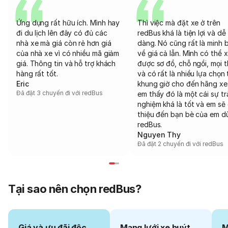
Ứng dụng rất hữu ích. Mình hay
Thì việc mà đặt xe ở trên
đi du lịch lên đây có đủ các
redBus khá là tiện lợi và dễ
nhà xe mà giá còn rẻ hơn giá
dàng. Nó cũng rất là minh 
của nhà xe vì có nhiều mã giảm
về giá cả lẫn. Mình có thể 
giá. Thông tin và hỗ trợ khách
được sơ đồ, chỗ ngồi, mọi 
hàng rất tốt.
và có rất là nhiều lựa chọn 
Eric
khung giờ cho đến hãng xe
Đã đặt 3 chuyến đi với redBus
em thấy đó là một cái sự tr
nghiệm khá là tốt và em sẽ 
thiệu đến bạn bè của em d
redBus.
Nguyen Thy
Đã đặt 2 chuyến đi với redBus
Tại sao nên chọn redBus?
Giá và ưu đãi độc
Mạng lưới xe buýt
M