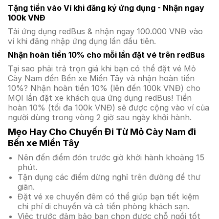
Tặng tiền vào Ví khi đăng ký ứng dụng - Nhận ngay
100k VNĐ
Tải ứng dụng redBus & nhận ngay 100.000 VNĐ vào
ví khi đăng nhập ứng dụng lần đầu tiên.
Nhận hoàn tiền 10% cho mỗi lần đặt vé trên redBus
Tại sao phải trả trọn giá khi bạn có thể đặt vé Mỏ
Cày Nam đến Bến xe Miền Tây và nhận hoàn tiền
10%? Nhận hoàn tiền 10% (lên đến 100k VNĐ) cho
MỌI lần đặt xe khách qua ứng dụng redBus! Tiền
hoàn 10% (tối đa 100k VNĐ) sẽ được cộng vào ví của
người dùng trong vòng 2 giờ sau ngày khởi hành.
Mẹo Hay Cho Chuyến Đi Từ Mỏ Cày Nam đi
Bến xe Miền Tây
Nên đến điểm đón trước giờ khởi hành khoảng 15
phút.
Tận dụng các điểm dừng nghỉ trên đường để thư
giãn.
Đặt vé xe chuyến đêm có thể giúp bạn tiết kiệm
chi phí di chuyển và cả tiền phòng khách sạn.
Việc trước đảm bảo bạn chọn được chỗ ngồi tốt