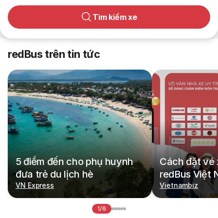
Tìm kiếm xe
redBus trên tin tức
5 điểm đến cho phụ huynh
Cách đặt vé 
đưa trẻ du lịch hè
redBus Việt
VN Express
Vietnambiz
1/6