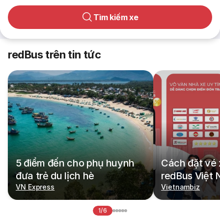
Tìm kiếm xe
redBus trên tin tức
5 điểm đến cho phụ huynh
Cách đặt vé 
đưa trẻ du lịch hè
redBus Việt
VN Express
Vietnambiz
1/6