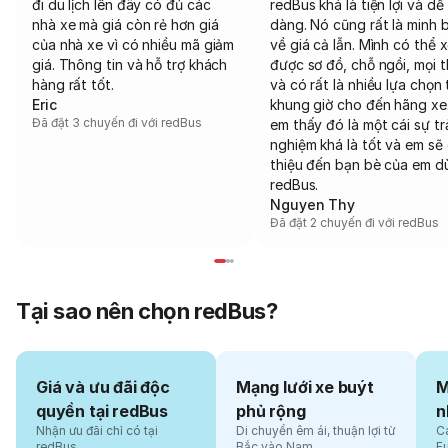
đi du lịch lên đây có đủ các
redBus khá là tiện lợi và dễ
nhà xe mà giá còn rẻ hơn giá
dàng. Nó cũng rất là minh 
của nhà xe vì có nhiều mã giảm
về giá cả lẫn. Mình có thể 
giá. Thông tin và hỗ trợ khách
được sơ đồ, chỗ ngồi, mọi 
hàng rất tốt.
và có rất là nhiều lựa chọn 
Eric
khung giờ cho đến hãng xe
Đã đặt 3 chuyến đi với redBus
em thấy đó là một cái sự tr
nghiệm khá là tốt và em sẽ 
thiệu đến bạn bè của em d
redBus.
Nguyen Thy
Đã đặt 2 chuyến đi với redBus
Tại sao nên chọn redBus?
Giá và ưu đãi độc
Mạng lưới xe buýt
M
quyền tại redBus
phủ rộng
n
Nhận ưu đãi chỉ có tại
Di chuyển êm ái, thuận lợi từ
Cá
redBus
Bắc vào Nam
F