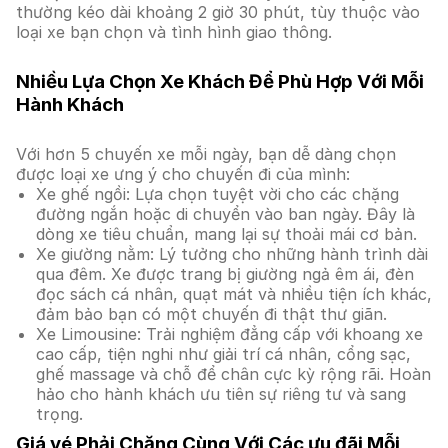
thường kéo dài khoảng 2 giờ 30 phút, tùy thuộc vào
loại xe bạn chọn và tình hình giao thông.
Nhiều Lựa Chọn Xe Khách Để Phù Hợp Với Mỗi
Hành Khách
Với hơn 5 chuyến xe mỗi ngày, bạn dễ dàng chọn
được loại xe ưng ý cho chuyến đi của mình:
Xe ghế ngồi: Lựa chọn tuyệt vời cho các chặng
đường ngắn hoặc di chuyển vào ban ngày. Đây là
dòng xe tiêu chuẩn, mang lại sự thoải mái cơ bản.
Xe giường nằm: Lý tưởng cho những hành trình dài
qua đêm. Xe được trang bị giường ngả êm ái, đèn
đọc sách cá nhân, quạt mát và nhiều tiện ích khác,
đảm bảo bạn có một chuyến đi thật thư giãn.
Xe Limousine: Trải nghiệm đẳng cấp với khoang xe
cao cấp, tiện nghi như giải trí cá nhân, cổng sạc,
ghế massage và chỗ để chân cực kỳ rộng rãi. Hoàn
hảo cho hành khách ưu tiên sự riêng tư và sang
trọng.
Giá vé Phải Chăng Cùng Với Các ưu đãi Mỗi