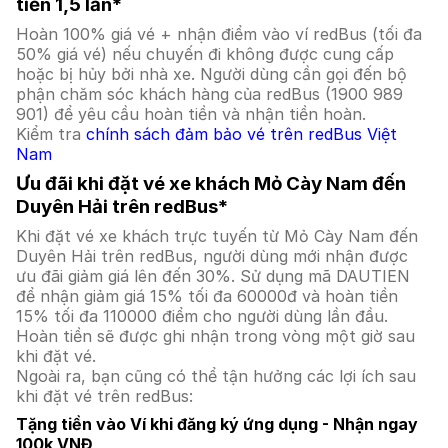
tiền 1,5 lần*
Hoàn 100% giá vé + nhận điểm vào ví redBus (tối đa
50% giá vé) nếu chuyến đi không được cung cấp
hoặc bị hủy bởi nhà xe. Người dùng cần gọi đến bộ
phận chăm sóc khách hàng của redBus (1900 989
901) để yêu cầu hoàn tiền và nhận tiền hoàn.
Kiểm tra
chính sách đảm bảo vé trên redBus Việt
Nam
Ưu đãi khi đặt vé xe khách Mỏ Cày Nam đến
Duyên Hải trên redBus*
Khi đặt vé xe khách trực tuyến từ Mỏ Cày Nam đến
Duyên Hải trên redBus, người dùng mới nhận được
ưu đãi giảm giá lên đến 30%. Sử dụng mã DAUTIEN
để nhận giảm giá 15% tối đa 60000đ và hoàn tiền
15% tối đa 110000 điểm cho người dùng lần đầu.
Hoàn tiền sẽ được ghi nhận trong vòng một giờ sau
khi đặt vé.
Ngoài ra, bạn cũng có thể tận hưởng các lợi ích sau
khi đặt vé trên redBus:
Tặng tiền vào Ví khi đăng ký ứng dụng - Nhận ngay
100k VNĐ