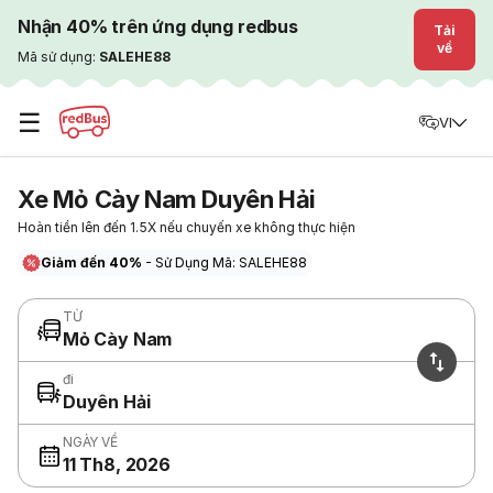
Nhận 40% trên ứng dụng redbus
Tải
về
Mã sử dụng:
SALEHE88
☰
VI
Xe Mỏ Cày Nam Duyên Hải
Hoàn tiền lên đến 1.5X nếu chuyến xe không thực hiện
Giảm đến 40%
- Sử Dụng Mã: SALEHE88
TỪ
Mỏ Cày Nam
đi
Duyên Hải
NGÀY VỀ
11 Th8, 2026