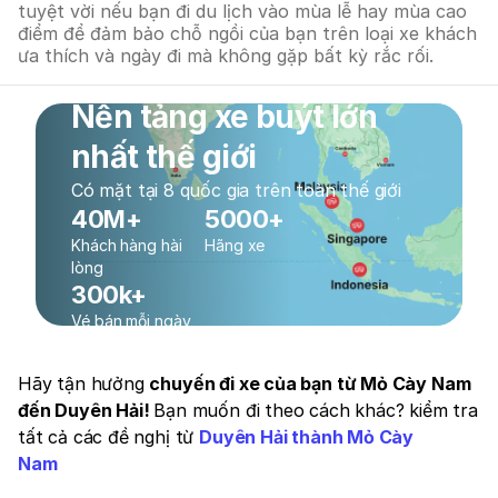
tuyệt vời nếu bạn đi du lịch vào mùa lễ hay mùa cao
điểm để đảm bảo chỗ ngồi của bạn trên loại xe khách
ưa thích và ngày đi mà không gặp bất kỳ rắc rối.
Nền tảng xe buýt lớn
nhất thế giới
Có mặt tại 8 quốc gia trên toàn thế giới
40M+
5000+
Khách hàng hài
Hãng xe
lòng
300k+
Vé bán mỗi ngày
Hãy tận hưởng
chuyến đi xe của bạn từ Mỏ Cày Nam
đến Duyên Hải!
Bạn muốn đi theo cách khác? kiểm tra
tất cả các đề nghị từ
Duyên Hải thành Mỏ Cày
Nam