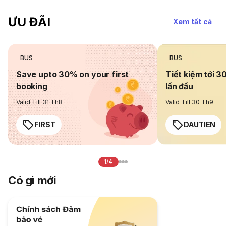
ƯU ĐÃI
Xem tất cả
BUS
BUS
Save upto 30% on your first
Tiết kiệm tới 3
booking
lần đầu
Valid Till 31 Th8
Valid Till 30 Th9
FIRST
DAUTIEN
1/4
Có gì mới