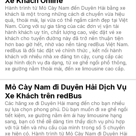
Xe Khách Online
Hành trình từ Mỏ Cày Nam đến Duyên Hải bằng xe
khách là một trong những cách di chuyển vừa hiệu
quả, thoải mái, lại vừa có thể ngắm cảnh đẹp tại Việt
Nam. Cùng với sự gia tăng của các đơn vị vận tải
hành khách uy tín, chất lượng cao, việc đặt vé xe
khách cho tuyến đường này đã trở nên thuận tiện
hơn bao giờ hết, nhờ vào nền tảng redBus Việt Nam.
redBus là đối tác đặt vé chính thức , kết nối hành
khách với nhiều nhà xe đáng tin cậy, cung cấp các
loại hình dịch vụ đa dạng, từ xe ghế ngồi phổ thông,
xe giường nằm thoải mái, đến xe limousine cao cấp.
Mỏ Cày Nam đi Duyên Hải Dịch Vụ
Xe Khách trên redBus
Các hãng xe đi Duyên Hải mang đến cho bạn nhiều
sự lựa chọn phong phú. Dù bạn muốn đi xe ghế ngồi
tiết kiệm, xe giường nằm êm ái hay limousine hạng
sang, bạn có thể dễ dàng tìm thấy dịch vụ phù hợp
với túi tiền và nhu cầu của mình trong số 5 chuyến
xe hiện có. Hành trình từ Mỏ Cày Nam đi Duyên Hải