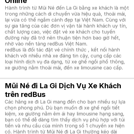
Online
Hành trình từ Mũi Né đến La Gi bằng xe khách là một
trong những cách di chuyển vừa hiệu quả, thoải mái,
lại vừa có thể ngắm cảnh đẹp tại Việt Nam. Cùng với
sự gia tăng của các đơn vị vận tải hành khách uy tín,
chất lượng cao, việc đặt vé xe khách cho tuyến
đường này đã trở nên thuận tiện hơn bao giờ hết,
nhờ vào nền tảng redBus Việt Nam.
redBus là đối tác đặt vé chính thức , kết nối hành
khách với nhiều nhà xe đáng tin cậy, cung cấp các
loại hình dịch vụ đa dạng, từ xe ghế ngồi phổ thông,
xe giường nằm thoải mái, đến xe limousine cao cấp.
Mũi Né đi La Gi Dịch Vụ Xe Khách
trên redBus
Các hãng xe đi La Gi mang đến cho bạn nhiều sự lựa
chọn phong phú. Dù bạn muốn đi xe ghế ngồi tiết
kiệm, xe giường nằm êm ái hay limousine hạng sang,
bạn có thể dễ dàng tìm thấy dịch vụ phù hợp với túi
tiền và nhu cầu của mình trong số 1 chuyến xe hiện
có. Hành trình từ Mũi Né đi La Gi thường kéo dài