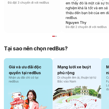
Đã đặt 3 chuyến đi với redBus
em thấy đó là một cái sự tr
nghiệm khá là tốt và em sẽ 
thiệu đến bạn bè của em d
redBus.
Nguyen Thy
Đã đặt 2 chuyến đi với redBus
Tại sao nên chọn redBus?
Giá và ưu đãi độc
Mạng lưới xe buýt
M
quyền tại redBus
phủ rộng
n
Nhận ưu đãi chỉ có tại
Di chuyển êm ái, thuận lợi từ
Cá
redBus
Bắc vào Nam
F
L
d