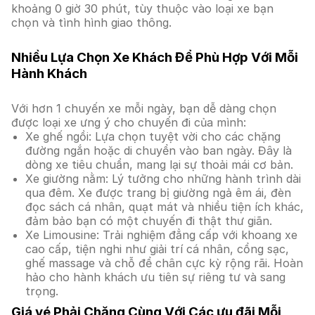
khoảng 0 giờ 30 phút, tùy thuộc vào loại xe bạn
chọn và tình hình giao thông.
Nhiều Lựa Chọn Xe Khách Để Phù Hợp Với Mỗi
Hành Khách
Với hơn 1 chuyến xe mỗi ngày, bạn dễ dàng chọn
được loại xe ưng ý cho chuyến đi của mình:
Xe ghế ngồi: Lựa chọn tuyệt vời cho các chặng
đường ngắn hoặc di chuyển vào ban ngày. Đây là
dòng xe tiêu chuẩn, mang lại sự thoải mái cơ bản.
Xe giường nằm: Lý tưởng cho những hành trình dài
qua đêm. Xe được trang bị giường ngả êm ái, đèn
đọc sách cá nhân, quạt mát và nhiều tiện ích khác,
đảm bảo bạn có một chuyến đi thật thư giãn.
Xe Limousine: Trải nghiệm đẳng cấp với khoang xe
cao cấp, tiện nghi như giải trí cá nhân, cổng sạc,
ghế massage và chỗ để chân cực kỳ rộng rãi. Hoàn
hảo cho hành khách ưu tiên sự riêng tư và sang
trọng.
Giá vé Phải Chăng Cùng Với Các ưu đãi Mỗi