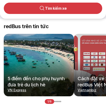
Tìm kiếm xe
redBus trên tin tức
5 điểm đến cho phụ huynh
Cách đặt vé 
đưa trẻ du lịch hè
redBus Việt
VN Express
Vietnambiz
1/6