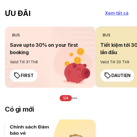
ƯU ĐÃI
Xem tất cả
BUS
BUS
Save upto 30% on your first
Tiết kiệm tới 3
booking
lần đầu
Valid Till 31 Th8
Valid Till 30 Th9
FIRST
DAUTIEN
1/4
Có gì mới