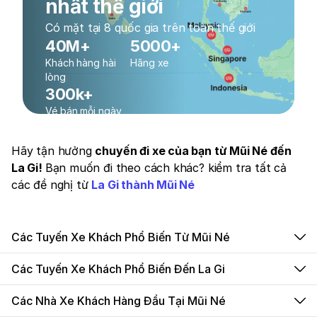
nhất thế giới
Có mặt tại 8 quốc gia trên toàn thế giới
40M+
5000+
Khách hàng hài
Hãng xe
lòng
300k+
Vé bán mỗi ngày
Hãy tận hưởng
chuyến đi xe của bạn từ Mũi Né đến
La Gi!
Bạn muốn đi theo cách khác? kiểm tra tất cả
các đề nghị từ
La Gi thành Mũi Né
Các Tuyến Xe Khách Phổ Biến Từ Mũi Né
Các Tuyến Xe Khách Phổ Biến Đến La Gi
Các Nhà Xe Khách Hàng Đầu Tại Mũi Né