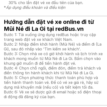
30% cho lần đặt vé xe đầu tiên của bạn.
*
Áp dụng điều khoản và điều kiện
Hướng dẫn đặt vé xe online đi từ
Mũi Né đi La Gi tại redBus.vn
Bước 1: Tải xuống ứng dụng redBus hoặc truy cập
trang web đặt vé xe khách Việt Nam.
Bước 2: Nhập điểm khởi hành (Mũi Né) và điểm đi (La
Gi), sau đó nhấp vào 'Tìm kiếm xe khách'.
Bước 3: Chọn nhà xe có giờ khởi hành và lịch trình xe
khách mong muốn từ Mũi Né đi La Gi. Bấm chọn vào
khung giờ muốn đi để tiến hành đặt vé.
Bước 4: Chọn chỗ ngồi, điểm đón, điểm trả khách và
điền thông tin hành khách khi từ Mũi Né đi La Gi.
Bước 5: Chọn phương thức thanh toán phù hợp và
tiến hành thanh toán vé. Để có vé xe giá rẻ, hãy sử
dụng mã khuyến mãi (nếu có) và tiết kiệm tối đa.
Bước 6: Vé xe sẽ được gửi đi email hoặc số điện thoại
di động đã đăng ký của bạn.