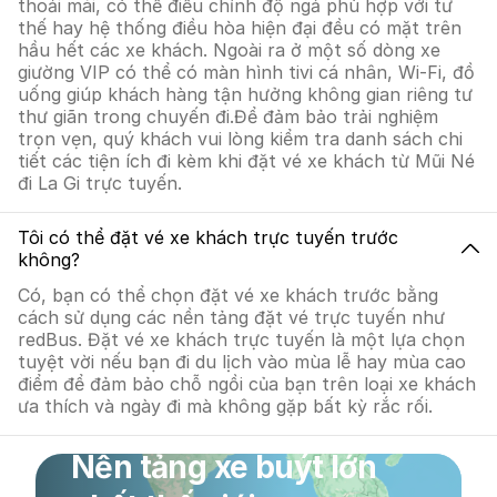
thoải mái, có thể điều chỉnh độ ngả phù hợp với tư
thế hay hệ thống điều hòa hiện đại đều có mặt trên
hầu hết các xe khách. Ngoài ra ở một số dòng xe
giường VIP có thể có màn hình tivi cá nhân, Wi-Fi, đồ
uống giúp khách hàng tận hưởng không gian riêng tư
thư giãn trong chuyến đi.Để đảm bảo trải nghiệm
trọn vẹn, quý khách vui lòng kiểm tra danh sách chi
tiết các tiện ích đi kèm khi đặt vé xe khách từ Mũi Né
đi La Gi trực tuyến.
Tôi có thể đặt vé xe khách trực tuyến trước
không?
Có, bạn có thể chọn đặt vé xe khách trước bằng
cách sử dụng các nền tảng đặt vé trực tuyến như
redBus. Đặt vé xe khách trực tuyến là một lựa chọn
tuyệt vời nếu bạn đi du lịch vào mùa lễ hay mùa cao
điểm để đảm bảo chỗ ngồi của bạn trên loại xe khách
ưa thích và ngày đi mà không gặp bất kỳ rắc rối.
Nền tảng xe buýt lớn