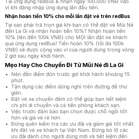
Tải ứng dụng redBus & nhận ngay 100.000 VNĐ vào
ví khi đăng nhập ứng dụng lần đầu tiên.
Nhận hoàn tiền 10% cho mỗi lần đặt vé trên redBus
Tại sao phải trả trọn giá khi bạn có thể đặt vé Mũi Né
đến La Gi và nhận hoàn tiền 10%? Nhận hoàn tiền
10% (lên đến 100k VNĐ) cho MỌI lần đặt xe khách
qua ứng dụng redBus! Tiền hoàn 10% (tối đa 100k
VNĐ) sẽ được cộng vào ví của người dùng trong vòng
2 giờ sau ngày khởi hành.
Mẹo Hay Cho Chuyến Đi Từ Mũi Né đi La Gi
Nên đến điểm đón trước giờ khởi hành khoảng 15
phút.
Tận dụng các điểm dừng nghỉ trên đường để thư
giãn.
Đặt vé xe chuyến đêm có thể giúp bạn tiết kiệm
chi phí di chuyển và cả tiền phòng khách sạn.
Việc trước đảm bảo bạn chọn được chỗ ngồi tốt
hơn và giá vé rẻ hơn
Đừng quên kiểm tra các ưu đãi và giảm giá tốt nhất
khi đặt vé xe khách tại Việt Nam. Đừng bỏ lỡ các
ưu đãi dành cho người dùng mới và tiết kiệm đến