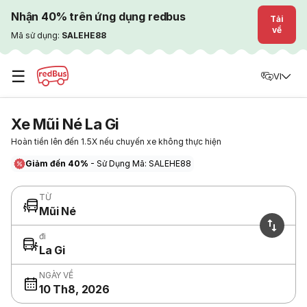
Nhận 40% trên ứng dụng redbus
Tải
về
Mã sử dụng:
SALEHE88
☰
VI
Xe Mũi Né La Gi
Hoàn tiền lên đến 1.5X nếu chuyến xe không thực hiện
Giảm đến 40%
- Sử Dụng Mã: SALEHE88
TỪ
Mũi Né
đi
La Gi
NGÀY VỀ
10 Th8, 2026