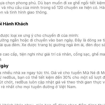
ựa chọn phong phú. Dù bạn muốn đi xe ghế ngồi tiết kiệm
ền và nhu cầu của mình trong số 120 chuyến xe hiện có. Hà
n và tình hình giao thông.
ỗi Hành Khách
được loại xe ưng ý cho chuyến đi của mình:
ường ngắn hoặc di chuyển vào ban ngày. Đây là dòng xe ti
i qua đêm. Xe được trang bị giường ngả êm ái, đèn đọc s
 cao cấp, tiện nghi như giải trí cá nhân, cổng sạc, ghế 
g.
Ngày
 nhiều nhà xe ngay tức thì. Giá vé cho tuyến Mũi Né đi M
ừ redBus, bạn có thể tiết kiệm đến 30% cho một số lượt đ
t chót, redBus luôn cập nhật giá vé theo thời gian thực v
á rẻ nhất cho mọi tuyến đường ở Việt Nam.