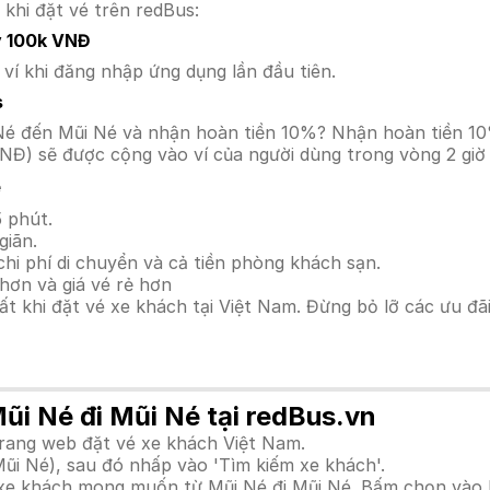
 khi đặt vé trên redBus:
y 100k VNĐ
í khi đăng nhập ứng dụng lần đầu tiên.
s
ũi Né đến Mũi Né và nhận hoàn tiền 10%? Nhận hoàn tiền 
NĐ) sẽ được cộng vào ví của người dùng trong vòng 2 giờ
é
 phút.
giãn.
hi phí di chuyển và cả tiền phòng khách sạn.
hơn và giá vé rẻ hơn
hất khi đặt vé xe khách tại Việt Nam. Đừng bỏ lỡ các ưu đ
Mũi Né đi Mũi Né tại redBus.vn
trang web đặt vé xe khách Việt Nam.
ũi Né), sau đó nhấp vào 'Tìm kiếm xe khách'.
h xe khách mong muốn từ Mũi Né đi Mũi Né. Bấm chọn vào 