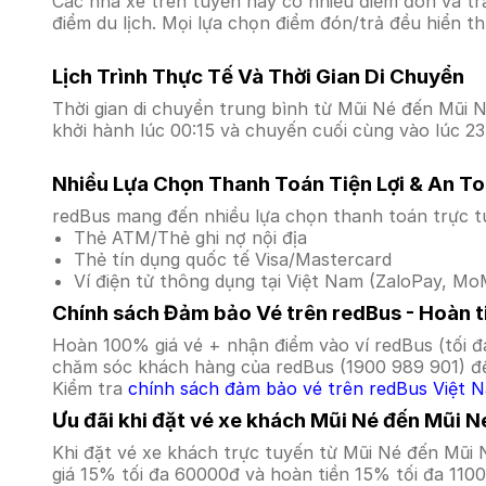
Các nhà xe trên tuyến này có nhiều điểm đón và tr
điểm du lịch. Mọi lựa chọn điểm đón/trả đều hiển t
Lịch Trình Thực Tế Và Thời Gian Di Chuyển
Thời gian di chuyển trung bình từ Mũi Né đến Mũi Né
khởi hành lúc 00:15 và chuyến cuối cùng vào lúc 23
Nhiều Lựa Chọn Thanh Toán Tiện Lợi & An T
redBus mang đến nhiều lựa chọn thanh toán trực t
Thẻ ATM/Thẻ ghi nợ nội địa
Thẻ tín dụng quốc tế Visa/Mastercard
Ví điện tử thông dụng tại Việt Nam (ZaloPay, MoM
Chính sách Đảm bảo Vé trên redBus - Hoàn ti
Hoàn 100% giá vé + nhận điểm vào ví redBus (tối đ
chăm sóc khách hàng của redBus (1900 989 901) để
Kiểm tra
chính sách đảm bảo vé trên redBus Việt 
Ưu đãi khi đặt vé xe khách Mũi Né đến Mũi N
Khi đặt vé xe khách trực tuyến từ Mũi Né đến Mũi
giá 15% tối đa 60000đ và hoàn tiền 15% tối đa 110