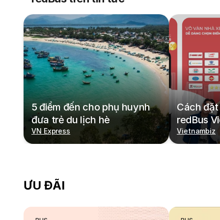
5 điểm đến cho phụ huynh
Cách đặt 
đưa trẻ du lịch hè
redBus V
VN Express
Vietnambiz
ƯU ĐÃI