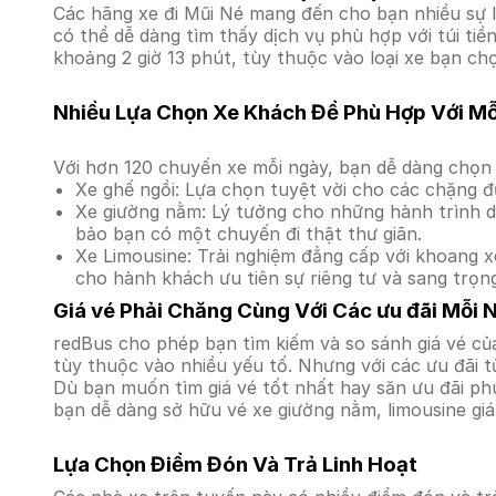
Các hãng xe đi Mũi Né mang đến cho bạn nhiều sự l
có thể dễ dàng tìm thấy dịch vụ phù hợp với túi ti
khoảng 2 giờ 13 phút, tùy thuộc vào loại xe bạn chọ
Nhiều Lựa Chọn Xe Khách Để Phù Hợp Với M
Với hơn 120 chuyến xe mỗi ngày, bạn dễ dàng chọn 
Xe ghế ngồi: Lựa chọn tuyệt vời cho các chặng đ
Xe giường nằm: Lý tưởng cho những hành trình dà
bảo bạn có một chuyến đi thật thư giãn.
Xe Limousine: Trải nghiệm đẳng cấp với khoang xe
cho hành khách ưu tiên sự riêng tư và sang trọn
Giá vé Phải Chăng Cùng Với Các ưu đãi Mỗi 
redBus cho phép bạn tìm kiếm và so sánh giá vé của
tùy thuộc vào nhiều yếu tố. Nhưng với các ưu đãi t
Dù bạn muốn tìm giá vé tốt nhất hay săn ưu đãi phú
bạn dễ dàng sở hữu vé xe giường nằm, limousine gi
Lựa Chọn Điểm Đón Và Trả Linh Hoạt