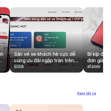
nh
Săn vé xe khách hè cực dễ
Bí kíp đặt
cùng ưu đãi ngập tràn trên
đơn giản,
redBus
SOHA
cả gia đìn
aFamily
Xem tất cả