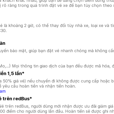
ả khách khác nhau, giúp bạn dễ dàng chọn điểm dừng thuận
hị rõ ràng trong quá trình đặt vé xe để bạn tùy chọn theo
 là khoảng 2 giờ, có thể thay đổi tùy nhà xe, loại xe và 
:30.
oàn
uyến bảo mật, giúp bạn đặt vé nhanh chóng mà không cầ
o,...) Mọi thông tin giao dịch của bạn đều được mã hóa, 
ền 1,5 lần*
a 50% giá vé) nếu chuyến đi không được cung cấp hoặc bị
 yêu cầu hoàn tiền và nhận tiền hoàn.
Nam
é trên redBus*
 Né trên redBus, người dùng mới nhận được ưu đãi giảm g
000 điểm cho người dùng lần đầu. Hoàn tiền sẽ được ghi n