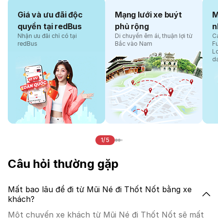
Giá và ưu đãi độc
Mạng lưới xe buýt
M
quyền tại redBus
phủ rộng
n
Nhận ưu đãi chỉ có tại
Di chuyển êm ái, thuận lợi từ
Cá
redBus
Bắc vào Nam
F
L
d
1/5
Câu hỏi thường gặp
Mất bao lâu để đi từ Mũi Né đi Thốt Nốt bằng xe
khách?
Một chuyến xe khách từ Mũi Né đi Thốt Nốt sẽ mất