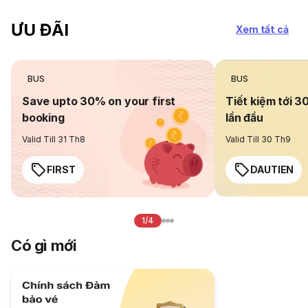
ƯU ĐÃI
Xem tất cả
BUS
BUS
Save upto 30% on your first
Tiết kiệm tới 3
booking
lần đầu
Valid Till 31 Th8
Valid Till 30 Th9
FIRST
DAUTIEN
1/4
Có gì mới