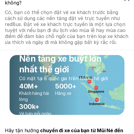
không?
Có, bạn có thể chọn đặt vé xe khách trước bằng
cách sử dụng các nền tảng đặt vé trực tuyến như
redBus. Đặt vé xe khách trực tuyến là một lựa chọn
tuyệt vời nếu bạn đi du lịch vào mùa lễ hay mùa cao
điểm để đảm bảo chỗ ngồi của bạn trên loại xe khách
ưa thích và ngày đi mà không gặp bất kỳ rắc rối.
Nền tảng xe buýt lớn
nhất thế giới
Có mặt tại 8 quốc gia trên toàn thế giới
40M+
5000+
Khách hàng hài
Hãng xe
lòng
300k+
Vé bán mỗi ngày
Hãy tận hưởng
chuyến đi xe của bạn từ Mũi Né đến