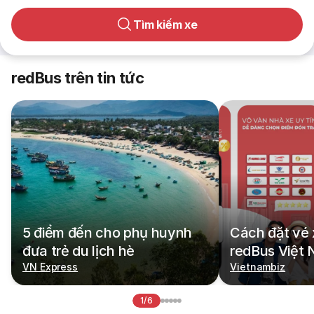
Tìm kiếm xe
redBus trên tin tức
5 điểm đến cho phụ huynh
Cách đặt vé 
đưa trẻ du lịch hè
redBus Việt
VN Express
Vietnambiz
1/6