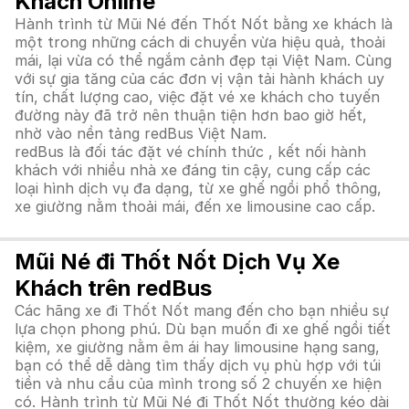
Khách Online
Hành trình từ Mũi Né đến Thốt Nốt bằng xe khách là
một trong những cách di chuyển vừa hiệu quả, thoải
mái, lại vừa có thể ngắm cảnh đẹp tại Việt Nam. Cùng
với sự gia tăng của các đơn vị vận tải hành khách uy
tín, chất lượng cao, việc đặt vé xe khách cho tuyến
đường này đã trở nên thuận tiện hơn bao giờ hết,
nhờ vào nền tảng redBus Việt Nam.
redBus là đối tác đặt vé chính thức , kết nối hành
khách với nhiều nhà xe đáng tin cậy, cung cấp các
loại hình dịch vụ đa dạng, từ xe ghế ngồi phổ thông,
xe giường nằm thoải mái, đến xe limousine cao cấp.
Mũi Né đi Thốt Nốt Dịch Vụ Xe
Khách trên redBus
Các hãng xe đi Thốt Nốt mang đến cho bạn nhiều sự
lựa chọn phong phú. Dù bạn muốn đi xe ghế ngồi tiết
kiệm, xe giường nằm êm ái hay limousine hạng sang,
bạn có thể dễ dàng tìm thấy dịch vụ phù hợp với túi
tiền và nhu cầu của mình trong số 2 chuyến xe hiện
có. Hành trình từ Mũi Né đi Thốt Nốt thường kéo dài