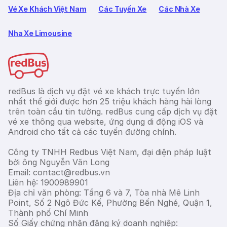
Vé Xe Khách Việt Nam
Các Tuyến Xe
Các Nhà Xe
Nha Xe Limousine
redBus là dịch vụ đặt vé xe khách trực tuyến lớn
nhất thế giới được hơn 25 triệu khách hàng hài lòng
trên toàn cầu tin tưởng. redBus cung cấp dịch vụ đặt
vé xe thông qua website, ứng dụng di động iOS và
Android cho tất cả các tuyến đường chính.
Công ty TNHH Redbus Việt Nam, đại diện pháp luật
bởi ông Nguyễn Văn Long
Email: contact@redbus.vn
Liên hệ: 1900989901
Địa chỉ văn phòng: Tầng 6 và 7, Tòa nhà Mê Linh
Point, Số 2 Ngô Đức Kế, Phường Bến Nghé, Quận 1,
Thành phố Chí Minh
Số Giấy chứng nhận đăng ký doanh nghiệp: