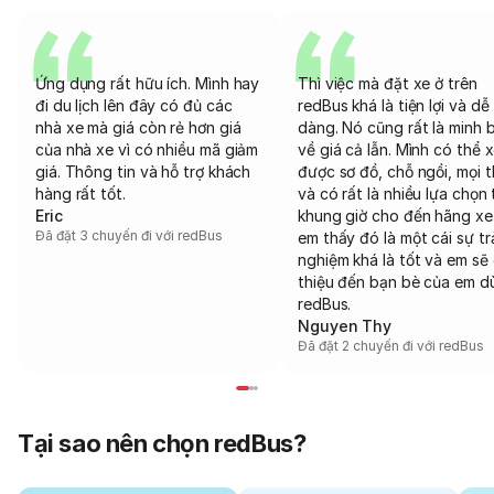
Ứng dụng rất hữu ích. Mình hay
Thì việc mà đặt xe ở trên
đi du lịch lên đây có đủ các
redBus khá là tiện lợi và dễ
nhà xe mà giá còn rẻ hơn giá
dàng. Nó cũng rất là minh 
của nhà xe vì có nhiều mã giảm
về giá cả lẫn. Mình có thể 
giá. Thông tin và hỗ trợ khách
được sơ đồ, chỗ ngồi, mọi 
hàng rất tốt.
và có rất là nhiều lựa chọn 
Eric
khung giờ cho đến hãng xe
Đã đặt 3 chuyến đi với redBus
em thấy đó là một cái sự tr
nghiệm khá là tốt và em sẽ 
thiệu đến bạn bè của em d
redBus.
Nguyen Thy
Đã đặt 2 chuyến đi với redBus
Tại sao nên chọn redBus?