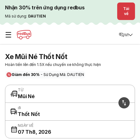
Nhận 30% trên ứng dụng redbus
Tải
về
Mã sử dụng:
DAUTIEN
☰
VI
Xe Mũi Né Thốt Nốt
Hoàn tiền lên đến 1.5X nếu chuyến xe không thực hiện
Giảm đến 30%
- Sử Dụng Mã: DAUTIEN
TỪ
Mũi Né
đi
Thốt Nốt
NGÀY VỀ
07 Th8, 2026