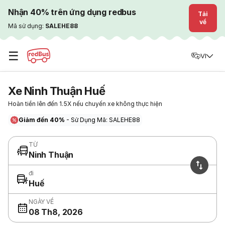
Nhận 40% trên ứng dụng redbus
Tải
về
Mã sử dụng:
SALEHE88
☰
VI
Xe Ninh Thuận Huế
Hoàn tiền lên đến 1.5X nếu chuyến xe không thực hiện
Giảm đến 40%
- Sử Dụng Mã: SALEHE88
TỪ
Ninh Thuận
đi
Huế
NGÀY VỀ
08 Th8, 2026