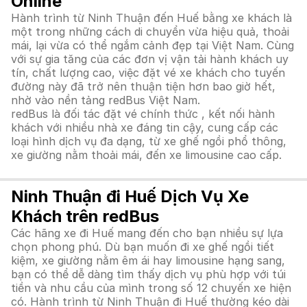
Online
Hành trình từ Ninh Thuận đến Huế bằng xe khách là
một trong những cách di chuyển vừa hiệu quả, thoải
mái, lại vừa có thể ngắm cảnh đẹp tại Việt Nam. Cùng
với sự gia tăng của các đơn vị vận tải hành khách uy
tín, chất lượng cao, việc đặt vé xe khách cho tuyến
đường này đã trở nên thuận tiện hơn bao giờ hết,
nhờ vào nền tảng redBus Việt Nam.
redBus là đối tác đặt vé chính thức , kết nối hành
khách với nhiều nhà xe đáng tin cậy, cung cấp các
loại hình dịch vụ đa dạng, từ xe ghế ngồi phổ thông,
xe giường nằm thoải mái, đến xe limousine cao cấp.
Ninh Thuận đi Huế Dịch Vụ Xe
Khách trên redBus
Các hãng xe đi Huế mang đến cho bạn nhiều sự lựa
chọn phong phú. Dù bạn muốn đi xe ghế ngồi tiết
kiệm, xe giường nằm êm ái hay limousine hạng sang,
bạn có thể dễ dàng tìm thấy dịch vụ phù hợp với túi
tiền và nhu cầu của mình trong số 12 chuyến xe hiện
có. Hành trình từ Ninh Thuận đi Huế thường kéo dài