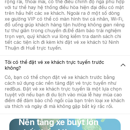
rộng rãi, thoải mái, có thể điều chỉnh độ ngả phù hợp
với tư thế hay hệ thống điều hòa hiện đại đều có mặt
trên hầu hết các xe khách. Ngoài ra ở một số dòng
xe giường VIP có thể có màn hình tivi cá nhân, Wi-Fi,
đồ uống giúp khách hàng tận hưởng không gian riêng
tư thư giãn trong chuyến đi.Để đảm bảo trải nghiệm
trọn vẹn, quý khách vui lòng kiểm tra danh sách chi
tiết các tiện ích đi kèm khi đặt vé xe khách từ Ninh
Thuận đi Huế trực tuyến.
Tôi có thể đặt vé xe khách trực tuyến trước
không?
Có, bạn có thể chọn đặt vé xe khách trước bằng
cách sử dụng các nền tảng đặt vé trực tuyến như
redBus. Đặt vé xe khách trực tuyến là một lựa chọn
tuyệt vời nếu bạn đi du lịch vào mùa lễ hay mùa cao
điểm để đảm bảo chỗ ngồi của bạn trên loại xe khách
ưa thích và ngày đi mà không gặp bất kỳ rắc rối.
Nền tảng xe buýt lớn