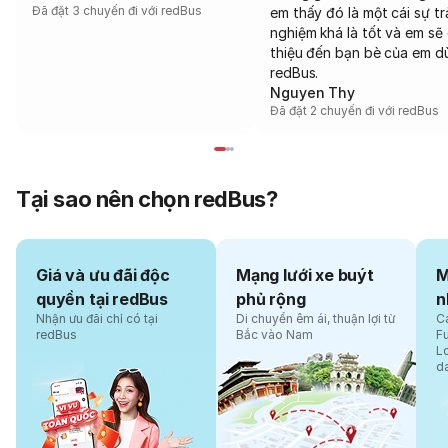
Đã đặt 3 chuyến đi với redBus
em thấy đó là một cái sự tr
nghiệm khá là tốt và em sẽ 
thiệu đến bạn bè của em d
redBus.
Nguyen Thy
Đã đặt 2 chuyến đi với redBus
Tại sao nên chọn redBus?
Giá và ưu đãi độc
Mạng lưới xe buýt
M
quyền tại redBus
phủ rộng
n
Nhận ưu đãi chỉ có tại
Di chuyển êm ái, thuận lợi từ
Cá
redBus
Bắc vào Nam
F
L
d