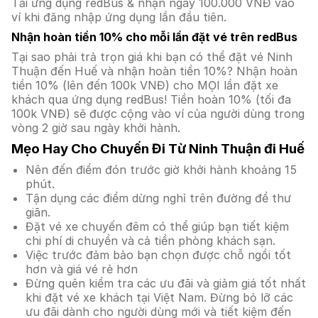
Tải ứng dụng redBus & nhận ngay 100.000 VNĐ vào
ví khi đăng nhập ứng dụng lần đầu tiên.
Nhận hoàn tiền 10% cho mỗi lần đặt vé trên redBus
Tại sao phải trả trọn giá khi bạn có thể đặt vé Ninh
Thuận đến Huế và nhận hoàn tiền 10%? Nhận hoàn
tiền 10% (lên đến 100k VNĐ) cho MỌI lần đặt xe
khách qua ứng dụng redBus! Tiền hoàn 10% (tối đa
100k VNĐ) sẽ được cộng vào ví của người dùng trong
vòng 2 giờ sau ngày khởi hành.
Mẹo Hay Cho Chuyến Đi Từ Ninh Thuận đi Huế
Nên đến điểm đón trước giờ khởi hành khoảng 15
phút.
Tận dụng các điểm dừng nghỉ trên đường để thư
giãn.
Đặt vé xe chuyến đêm có thể giúp bạn tiết kiệm
chi phí di chuyển và cả tiền phòng khách sạn.
Việc trước đảm bảo bạn chọn được chỗ ngồi tốt
hơn và giá vé rẻ hơn
Đừng quên kiểm tra các ưu đãi và giảm giá tốt nhất
khi đặt vé xe khách tại Việt Nam. Đừng bỏ lỡ các
ưu đãi dành cho người dùng mới và tiết kiệm đến