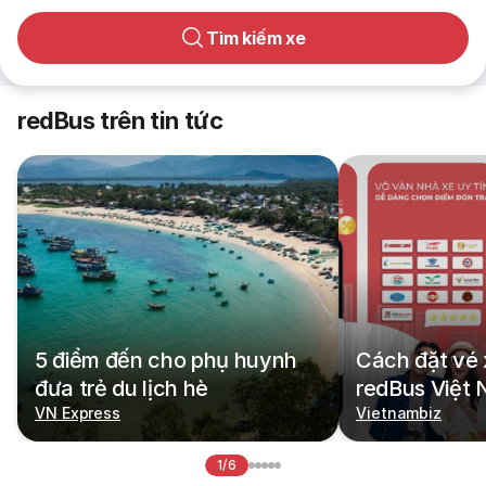
Tìm kiếm xe
redBus trên tin tức
5 điểm đến cho phụ huynh
Cách đặt vé 
đưa trẻ du lịch hè
redBus Việt
VN Express
Vietnambiz
1/6