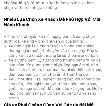
khoảng 16 giờ 28 phút, tùy thuộc vào loại xe bạn
chọn và tình hình giao thông.
Nhiều Lựa Chọn Xe Khách Để Phù Hợp Với Mỗi
Hành Khách
Với hơn 12 chuyến xe mỗi ngày, bạn dễ dàng chọn
được loại xe ưng ý cho chuyến đi của mình:
Xe ghế ngồi: Lựa chọn tuyệt vời cho các chặng
đường ngắn hoặc di chuyển vào ban ngày. Đây là
dòng xe tiêu chuẩn, mang lại sự thoải mái cơ bản.
Xe giường nằm: Lý tưởng cho những hành trình dài
qua đêm. Xe được trang bị giường ngả êm ái, đèn
đọc sách cá nhân, quạt mát và nhiều tiện ích khác,
đảm bảo bạn có một chuyến đi thật thư giãn.
Xe Limousine: Trải nghiệm đẳng cấp với khoang xe
cao cấp, tiện nghi như giải trí cá nhân, cổng sạc,
ghế massage và chỗ để chân cực kỳ rộng rãi. Hoàn
hảo cho hành khách ưu tiên sự riêng tư và sang
trọng.
Giá vé Phải Chăng Cùng Với Các ưu đãi Mỗi