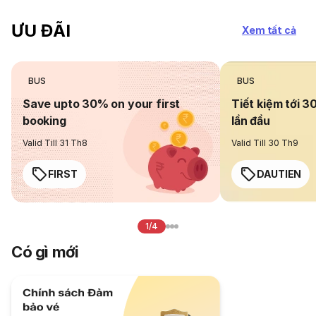
ƯU ĐÃI
Xem tất cả
BUS
BUS
Save upto 30% on your first
Tiết kiệm tới 3
booking
lần đầu
Valid Till 31 Th8
Valid Till 30 Th9
FIRST
DAUTIEN
1/4
Có gì mới