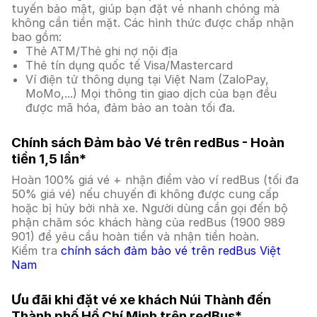
tuyến bảo mật, giúp bạn đặt vé nhanh chóng mà
không cần tiền mặt. Các hình thức được chấp nhận
bao gồm:
Thẻ ATM/Thẻ ghi nợ nội địa
Thẻ tín dụng quốc tế Visa/Mastercard
Ví điện tử thông dụng tại Việt Nam (ZaloPay,
MoMo,...) Mọi thông tin giao dịch của bạn đều
được mã hóa, đảm bảo an toàn tối đa.
Chính sách Đảm bảo Vé trên redBus - Hoàn
tiền 1,5 lần*
Hoàn 100% giá vé + nhận điểm vào ví redBus (tối đa
50% giá vé) nếu chuyến đi không được cung cấp
hoặc bị hủy bởi nhà xe. Người dùng cần gọi đến bộ
phận chăm sóc khách hàng của redBus (1900 989
901) để yêu cầu hoàn tiền và nhận tiền hoàn.
Kiểm tra
chính sách đảm bảo vé trên redBus Việt
Nam
Ưu đãi khi đặt vé xe khách Núi Thành đến
Thành phố Hồ Chí Minh trên redBus*