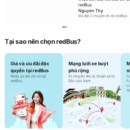
redBus.
Nguyen Thy
Đã đặt 2 chuyến đi với redBus
Tại sao nên chọn redBus?
Giá và ưu đãi độc
Mạng lưới xe buýt
M
quyền tại redBus
phủ rộng
n
Nhận ưu đãi chỉ có tại
Di chuyển êm ái, thuận lợi từ
Cá
redBus
Bắc vào Nam
F
L
d