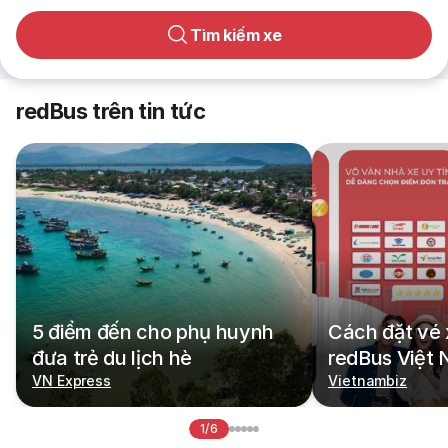
Tìm kiếm xe
redBus trên tin tức
5 điểm đến cho phụ huynh
Cách đặt vé 
đưa trẻ du lịch hè
redBus Việt
VN Express
Vietnambiz
1/6