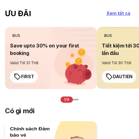
ƯU ĐÃI
Xem tất cả
BUS
BUS
Save upto 30% on your first
Tiết kiệm tới 3
booking
lần đầu
Valid Till 31 Th8
Valid Till 30 Th9
FIRST
DAUTIEN
1/4
Có gì mới