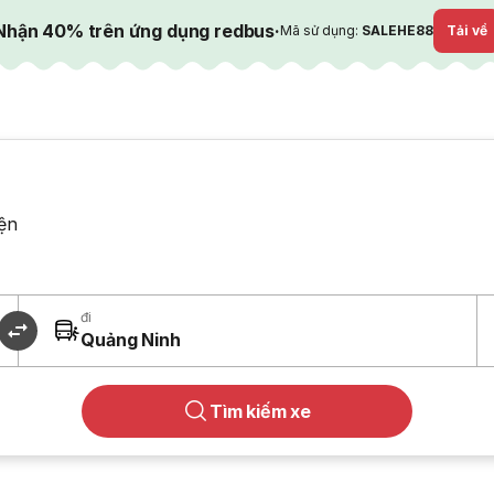
Nhận 40% trên ứng dụng redbus
·
Mã sử dụng:
SALEHE88
Tải về
ện
đi
Quảng Ninh
Tìm kiếm xe