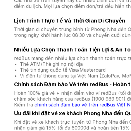
Các nhà xe trên tuyến này có nhiều điểm đón và tr
điểm du lịch. Mọi lựa chọn điểm đón/trả đều hiển t
Lịch Trình Thực Tế Và Thời Gian Di Chuyển
Thời gian di chuyển trung bình từ Phong Nha đến Qu
trong ngày khởi hành lúc 08:30 và chuyến cuối cùng
Nhiều Lựa Chọn Thanh Toán Tiện Lợi & An T
redBus mang đến nhiều lựa chọn thanh toán trực t
Thẻ ATM/Thẻ ghi nợ nội địa
Thẻ tín dụng quốc tế Visa/Mastercard
Ví điện tử thông dụng tại Việt Nam (ZaloPay, MoM
Chính sách Đảm bảo Vé trên redBus - Hoàn ti
Hoàn 100% giá vé + nhận điểm vào ví redBus (tối đ
chăm sóc khách hàng của redBus (1900 989 901) để
Kiểm tra
chính sách đảm bảo vé trên redBus Việt 
Ưu đãi khi đặt vé xe khách Phong Nha đến Q
Khi đặt vé xe khách trực tuyến từ Phong Nha đến 
nhận giảm giá 15% tối đa 60000đ và hoàn tiền 15% 