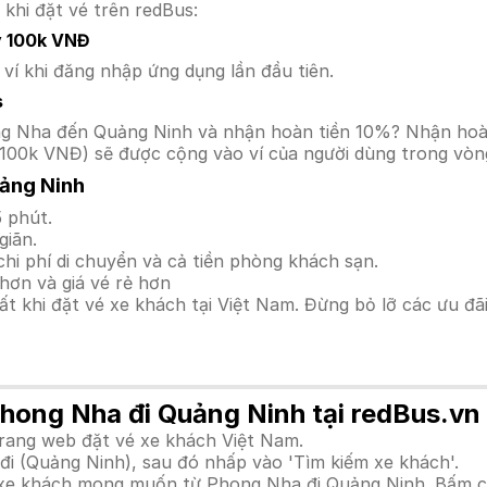
 khi đặt vé trên redBus:
y 100k VNĐ
í khi đăng nhập ứng dụng lần đầu tiên.
s
hong Nha đến Quảng Ninh và nhận hoàn tiền 10%? Nhận ho
100k VNĐ) sẽ được cộng vào ví của người dùng trong vòng
ảng Ninh
 phút.
giãn.
hi phí di chuyển và cả tiền phòng khách sạn.
hơn và giá vé rẻ hơn
hất khi đặt vé xe khách tại Việt Nam. Đừng bỏ lỡ các ưu đ
Phong Nha đi Quảng Ninh tại redBus.vn
trang web đặt vé xe khách Việt Nam.
i (Quảng Ninh), sau đó nhấp vào 'Tìm kiếm xe khách'.
nh xe khách mong muốn từ Phong Nha đi Quảng Ninh. Bấm c