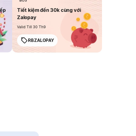
BUS
iếp
Tiết kiệm đến 30k cùng với
Zalopay
Valid Till 30 Th9
RBZALOPAY