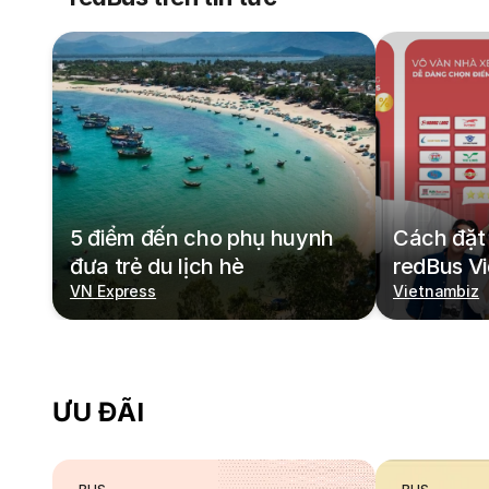
5 điểm đến cho phụ huynh
Cách đặt 
đưa trẻ du lịch hè
redBus V
VN Express
Vietnambiz
ƯU ĐÃI