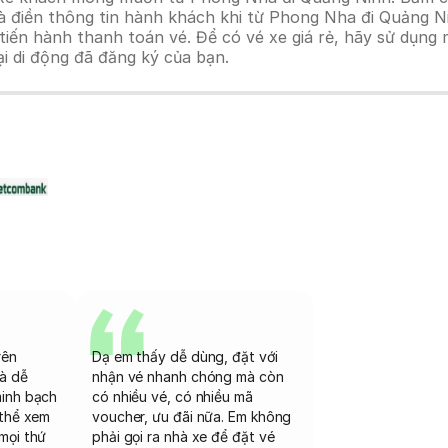
à điền thông tin hành khách khi từ Phong Nha đi Quảng N
n hành thanh toán vé. Để có vé xe giá rẻ, hãy sử dụng mã
ại di động đã đăng ký của bạn.
rên
Dạ em thấy dễ dùng, đặt với
và dễ
nhận vé nhanh chóng mà còn
minh bạch
có nhiều vé, có nhiều mã
 thể xem
voucher, ưu đãi nữa. Em không
mọi thứ
phải gọi ra nhà xe để đặt vé