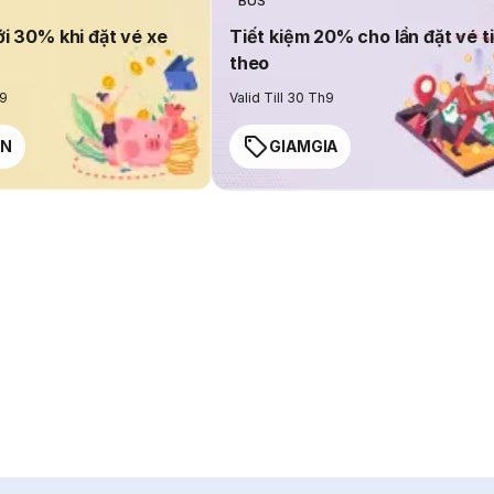
BUS
ới 30% khi đặt vé xe
Tiết kiệm 20% cho lần đặt vé t
theo
h9
Valid Till 30 Th9
EN
GIAMGIA