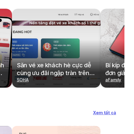
nh
Săn vé xe khách hè cực dễ
Bí kíp đặt
cùng ưu đãi ngập tràn trên
đơn giản,
redBus
SOHA
cả gia đìn
aFamily
Xem tất cả