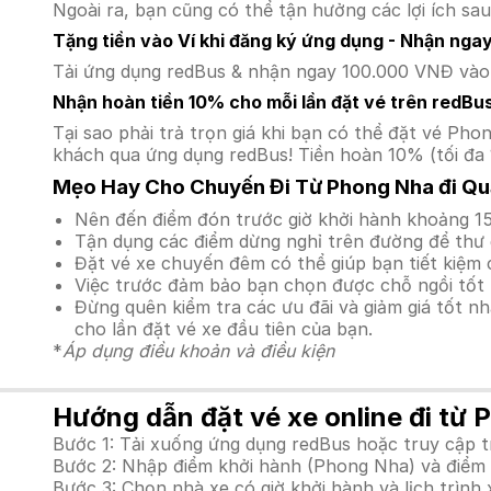
Ngoài ra, bạn cũng có thể tận hưởng các lợi ích sau
Tặng tiền vào Ví khi đăng ký ứng dụng - Nhận nga
Tải ứng dụng redBus & nhận ngay 100.000 VNĐ vào v
Nhận hoàn tiền 10% cho mỗi lần đặt vé trên redBu
Tại sao phải trả trọn giá khi bạn có thể đặt vé P
khách qua ứng dụng redBus! Tiền hoàn 10% (tối đa 
Mẹo Hay Cho Chuyến Đi Từ Phong Nha đi Qu
Nên đến điểm đón trước giờ khởi hành khoảng 15
Tận dụng các điểm dừng nghỉ trên đường để thư 
Đặt vé xe chuyến đêm có thể giúp bạn tiết kiệm c
Việc trước đảm bảo bạn chọn được chỗ ngồi tốt 
Đừng quên kiểm tra các ưu đãi và giảm giá tốt n
cho lần đặt vé xe đầu tiên của bạn.
*
Áp dụng điều khoản và điều kiện
Hướng dẫn đặt vé xe online đi từ 
Bước 1: Tải xuống ứng dụng redBus hoặc truy cập 
Bước 2: Nhập điểm khởi hành (Phong Nha) và điểm đ
Bước 3: Chọn nhà xe có giờ khởi hành và lịch trì