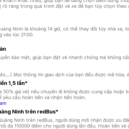
ả khách khác nhau, giúp bạn dễ dàng chọn điểm dừng thuận
hị rõ ràng trong quá trình đặt vé xe để bạn tùy chọn theo
ảng Ninh là khoảng 14 giờ, có thể thay đổi tùy nhà xe, lo
 vào lúc 21:00.
oàn
uyến bảo mật, giúp bạn đặt vé nhanh chóng mà không cầ
o,...) Mọi thông tin giao dịch của bạn đều được mã hóa, 
ền 1,5 lần*
a 50% giá vé) nếu chuyến đi không được cung cấp hoặc bị
 yêu cầu hoàn tiền và nhận tiền hoàn.
Nam
uảng Ninh trên redBus*
Quảng Ninh trên redBus, người dùng mới nhận được ưu đã
tối đa 110000 điểm cho người dùng lần đầu. Hoàn tiền sẽ 