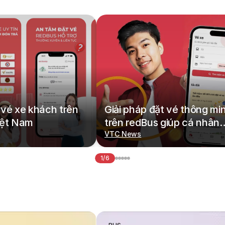
vé xe khách trên
Giải pháp đặt vé thông mi
iệt Nam
trên redBus giúp cá nhân
hoá hành trình di chuyển
VTC News
1/6