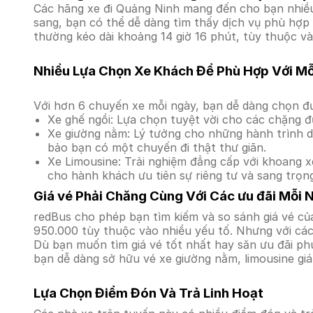
Các hãng xe đi Quảng Ninh mang đến cho bạn nhiều 
sang, bạn có thể dễ dàng tìm thấy dịch vụ phù hợp
thường kéo dài khoảng 14 giờ 16 phút, tùy thuộc và
Nhiều Lựa Chọn Xe Khách Để Phù Hợp Với M
Với hơn 6 chuyến xe mỗi ngày, bạn dễ dàng chọn đư
Xe ghế ngồi: Lựa chọn tuyệt vời cho các chặng đ
Xe giường nằm: Lý tưởng cho những hành trình dà
bảo bạn có một chuyến đi thật thư giãn.
Xe Limousine: Trải nghiệm đẳng cấp với khoang xe
cho hành khách ưu tiên sự riêng tư và sang trọn
Giá vé Phải Chăng Cùng Với Các ưu đãi Mỗi 
redBus cho phép bạn tìm kiếm và so sánh giá vé củ
950.000 tùy thuộc vào nhiều yếu tố. Nhưng với các 
Dù bạn muốn tìm giá vé tốt nhất hay săn ưu đãi phú
bạn dễ dàng sở hữu vé xe giường nằm, limousine gi
Lựa Chọn Điểm Đón Và Trả Linh Hoạt