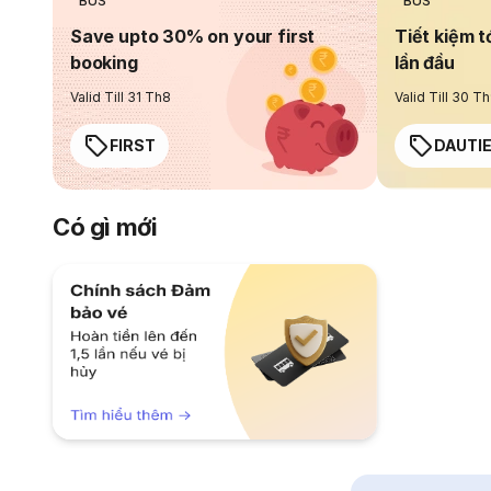
BUS
BUS
Save upto 30% on your first
Tiết kiệm t
booking
lần đầu
Valid Till 31 Th8
Valid Till 30 T
FIRST
DAUTI
Có gì mới