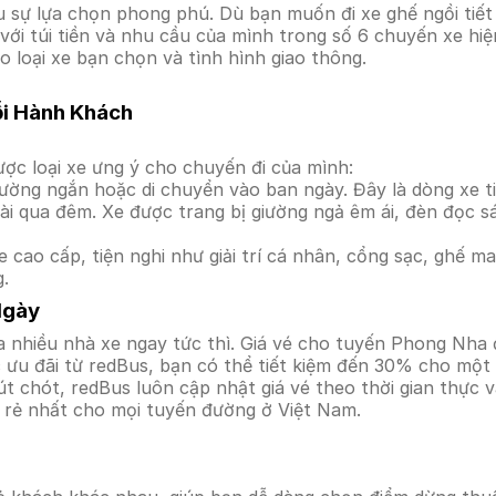
sự lựa chọn phong phú. Dù bạn muốn đi xe ghế ngồi tiết 
 với túi tiền và nhu cầu của mình trong số 6 chuyến xe h
o loại xe bạn chọn và tình hình giao thông.
ỗi Hành Khách
ợc loại xe ưng ý cho chuyến đi của mình:
ường ngắn hoặc di chuyển vào ban ngày. Đây là dòng xe ti
i qua đêm. Xe được trang bị giường ngả êm ái, đèn đọc s
 cao cấp, tiện nghi như giải trí cá nhân, cổng sạc, ghế 
g.
Ngày
a nhiều nhà xe ngay tức thì. Giá vé cho tuyến Phong Nha 
ưu đãi từ redBus, bạn có thể tiết kiệm đến 30% cho một s
t chót, redBus luôn cập nhật giá vé theo thời gian thực v
á rẻ nhất cho mọi tuyến đường ở Việt Nam.