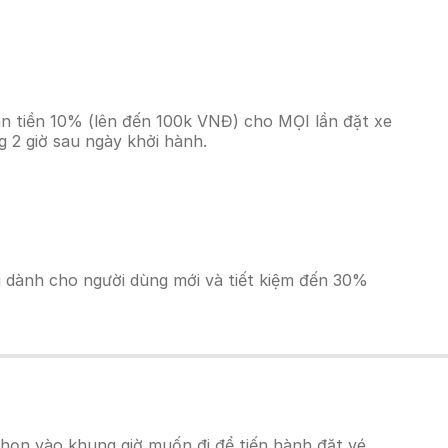
àn tiền 10% (lên đến 100k VNĐ) cho MỌI lần đặt xe
 2 giờ sau ngày khởi hành.
ãi dành cho người dùng mới và tiết kiệm đến 30%
họn vào khung giờ muốn đi để tiến hành đặt vé.