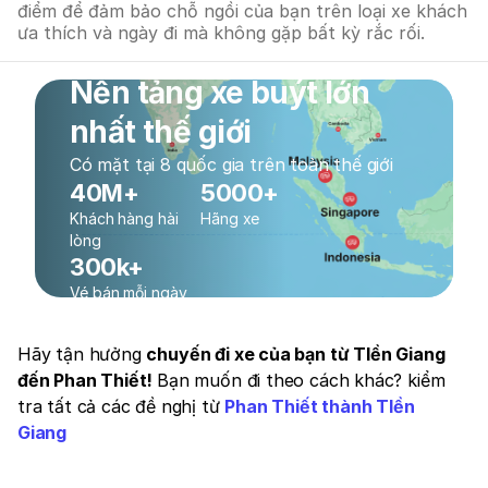
điểm để đảm bảo chỗ ngồi của bạn trên loại xe khách
ưa thích và ngày đi mà không gặp bất kỳ rắc rối.
Nền tảng xe buýt lớn
nhất thế giới
Có mặt tại 8 quốc gia trên toàn thế giới
40M+
5000+
Khách hàng hài
Hãng xe
lòng
300k+
Vé bán mỗi ngày
Hãy tận hưởng
chuyến đi xe của bạn từ TIền Giang
đến Phan Thiết!
Bạn muốn đi theo cách khác? kiểm
tra tất cả các đề nghị từ
Phan Thiết thành TIền
Giang