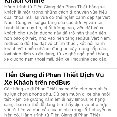
Khách Online
Hành trình từ TIền Giang đến Phan Thiết bằng xe
khách là một trong những cách di chuyển vừa hiệu
quả, thoải mái, lại vừa có thể ngắm cảnh đẹp tại Việt
Nam. Cùng với sự gia tăng của các đơn vị vận tải
hành khách uy tín, chất lượng cao, việc đặt vé xe
khách cho tuyến đường này đã trở nên thuận tiện
hơn bao giờ hết, nhờ vào nền tảng redBus Việt Nam.
redBus là đối tác đặt vé chính thức , kết nối hành
khách với nhiều nhà xe đáng tin cậy, cung cấp các
loại hình dịch vụ đa dạng, từ xe ghế ngồi phổ thông,
xe giường nằm thoải mái, đến xe limousine cao cấp.
TIền Giang đi Phan Thiết Dịch Vụ
Xe Khách trên redBus
Các hãng xe đi Phan Thiết mang đến cho bạn nhiều
sự lựa chọn phong phú. Dù bạn muốn đi xe ghế ngồi
tiết kiệm, xe giường nằm êm ái hay limousine hạng
sang, bạn có thể dễ dàng tìm thấy dịch vụ phù hợp
với túi tiền và nhu cầu của mình trong số 1 chuyến xe
hiện có. Hành trình từ TIền Giang đi Phan Thiết