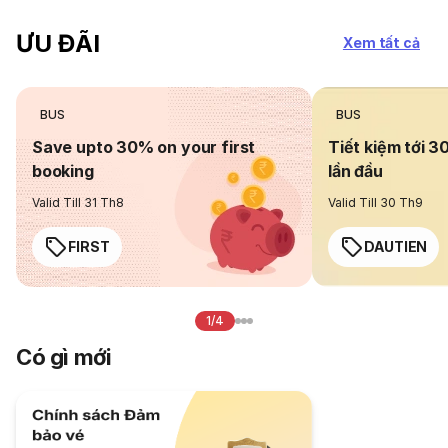
ƯU ĐÃI
Xem tất cả
BUS
BUS
Save upto 30% on your first
Tiết kiệm tới 3
booking
lần đầu
Valid Till 31 Th8
Valid Till 30 Th9
FIRST
DAUTIEN
1/4
Có gì mới