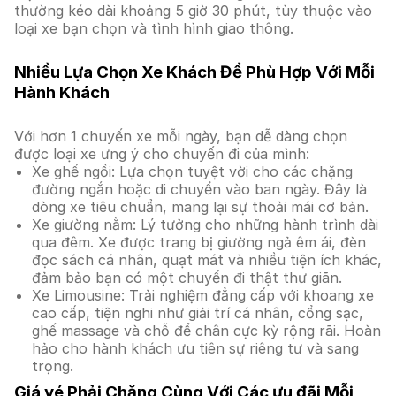
thường kéo dài khoảng 5 giờ 30 phút, tùy thuộc vào
loại xe bạn chọn và tình hình giao thông.
Nhiều Lựa Chọn Xe Khách Để Phù Hợp Với Mỗi
Hành Khách
Với hơn 1 chuyến xe mỗi ngày, bạn dễ dàng chọn
được loại xe ưng ý cho chuyến đi của mình:
Xe ghế ngồi: Lựa chọn tuyệt vời cho các chặng
đường ngắn hoặc di chuyển vào ban ngày. Đây là
dòng xe tiêu chuẩn, mang lại sự thoải mái cơ bản.
Xe giường nằm: Lý tưởng cho những hành trình dài
qua đêm. Xe được trang bị giường ngả êm ái, đèn
đọc sách cá nhân, quạt mát và nhiều tiện ích khác,
đảm bảo bạn có một chuyến đi thật thư giãn.
Xe Limousine: Trải nghiệm đẳng cấp với khoang xe
cao cấp, tiện nghi như giải trí cá nhân, cổng sạc,
ghế massage và chỗ để chân cực kỳ rộng rãi. Hoàn
hảo cho hành khách ưu tiên sự riêng tư và sang
trọng.
Giá vé Phải Chăng Cùng Với Các ưu đãi Mỗi