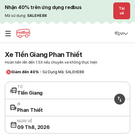
Nhận 40% trên ứng dụng redbus
Tải
về
Mã sử dụng:
SALEHE88
☰
VI
Xe TIền Giang Phan Thiết
Hoàn tiền lên đến 1.5X nếu chuyến xe không thực hiện
Giảm đến 40%
- Sử Dụng Mã: SALEHE88
TỪ
TIền Giang
đi
Phan Thiết
NGÀY VỀ
09 Th8, 2026