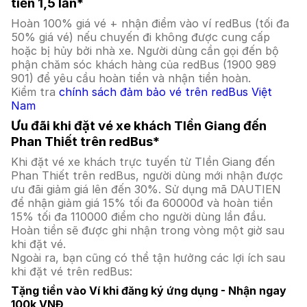
tiền 1,5 lần*
Hoàn 100% giá vé + nhận điểm vào ví redBus (tối đa
50% giá vé) nếu chuyến đi không được cung cấp
hoặc bị hủy bởi nhà xe. Người dùng cần gọi đến bộ
phận chăm sóc khách hàng của redBus (1900 989
901) để yêu cầu hoàn tiền và nhận tiền hoàn.
Kiểm tra
chính sách đảm bảo vé trên redBus Việt
Nam
Ưu đãi khi đặt vé xe khách TIền Giang đến
Phan Thiết trên redBus*
Khi đặt vé xe khách trực tuyến từ TIền Giang đến
Phan Thiết trên redBus, người dùng mới nhận được
ưu đãi giảm giá lên đến 30%. Sử dụng mã DAUTIEN
để nhận giảm giá 15% tối đa 60000đ và hoàn tiền
15% tối đa 110000 điểm cho người dùng lần đầu.
Hoàn tiền sẽ được ghi nhận trong vòng một giờ sau
khi đặt vé.
Ngoài ra, bạn cũng có thể tận hưởng các lợi ích sau
khi đặt vé trên redBus:
Tặng tiền vào Ví khi đăng ký ứng dụng - Nhận ngay
100k VNĐ