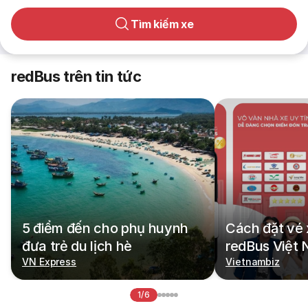
Tìm kiếm xe
redBus trên tin tức
5 điểm đến cho phụ huynh
Cách đặt vé 
đưa trẻ du lịch hè
redBus Việt
VN Express
Vietnambiz
1/6