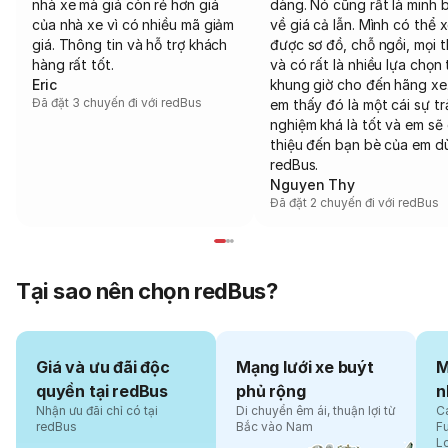
nhà xe mà giá còn rẻ hơn giá
dàng. Nó cũng rất là minh 
của nhà xe vì có nhiều mã giảm
về giá cả lẫn. Mình có thể 
giá. Thông tin và hỗ trợ khách
được sơ đồ, chỗ ngồi, mọi 
hàng rất tốt.
và có rất là nhiều lựa chọn 
Eric
khung giờ cho đến hãng xe
Đã đặt 3 chuyến đi với redBus
em thấy đó là một cái sự tr
nghiệm khá là tốt và em sẽ 
thiệu đến bạn bè của em d
redBus.
Nguyen Thy
Đã đặt 2 chuyến đi với redBus
Tại sao nên chọn redBus?
Giá và ưu đãi độc
Mạng lưới xe buýt
M
quyền tại redBus
phủ rộng
n
Nhận ưu đãi chỉ có tại
Di chuyển êm ái, thuận lợi từ
Cá
redBus
Bắc vào Nam
F
L