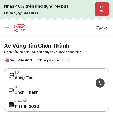
Nhận 40% trên ứng dụng redbus
Tải
về
Mã sử dụng:
SALEHE88
☰
VI
Xe Vũng Tàu Chơn Thành
Hoàn tiền lên đến 1.5X nếu chuyến xe không thực hiện
Giảm đến 40%
- Sử Dụng Mã: SALEHE88
TỪ
Vũng Tàu
đi
Chơn Thành
NGÀY VỀ
11 Th8, 2026