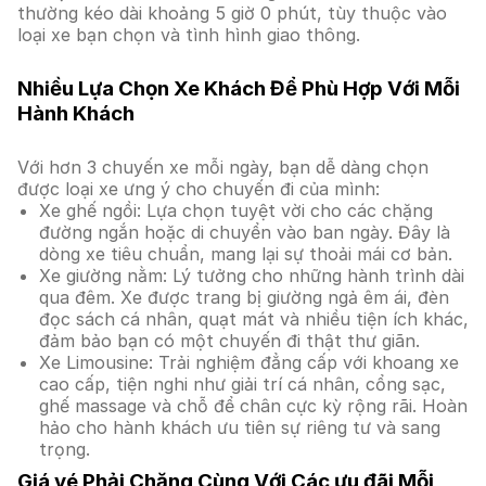
thường kéo dài khoảng 5 giờ 0 phút, tùy thuộc vào
loại xe bạn chọn và tình hình giao thông.
Nhiều Lựa Chọn Xe Khách Để Phù Hợp Với Mỗi
Hành Khách
Với hơn 3 chuyến xe mỗi ngày, bạn dễ dàng chọn
được loại xe ưng ý cho chuyến đi của mình:
Xe ghế ngồi: Lựa chọn tuyệt vời cho các chặng
đường ngắn hoặc di chuyển vào ban ngày. Đây là
dòng xe tiêu chuẩn, mang lại sự thoải mái cơ bản.
Xe giường nằm: Lý tưởng cho những hành trình dài
qua đêm. Xe được trang bị giường ngả êm ái, đèn
đọc sách cá nhân, quạt mát và nhiều tiện ích khác,
đảm bảo bạn có một chuyến đi thật thư giãn.
Xe Limousine: Trải nghiệm đẳng cấp với khoang xe
cao cấp, tiện nghi như giải trí cá nhân, cổng sạc,
ghế massage và chỗ để chân cực kỳ rộng rãi. Hoàn
hảo cho hành khách ưu tiên sự riêng tư và sang
trọng.
Giá vé Phải Chăng Cùng Với Các ưu đãi Mỗi