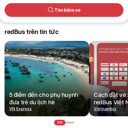
Tìm kiếm xe
redBus trên tin tức
5 điểm đến cho phụ huynh
Cách đặt vé 
đưa trẻ du lịch hè
redBus Việt
VN Express
Vietnambiz
1/6