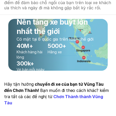
điểm để đảm bảo chỗ ngồi của bạn trên loại xe khách
ưa thích và ngày đi mà không gặp bất kỳ rắc rối.
Nền tảng xe buýt lớn
nhất thế giới
Có mặt tại 8 quốc gia trên toàn thế giới
40M+
5000+
Khách hàng hài
Hãng xe
lòng
300k+
Vé bán mỗi ngày
Hãy tận hưởng
chuyến đi xe của bạn từ Vũng Tàu
đến Chơn Thành!
Bạn muốn đi theo cách khác? kiểm
tra tất cả các đề nghị từ
Chơn Thành thành Vũng
Tàu