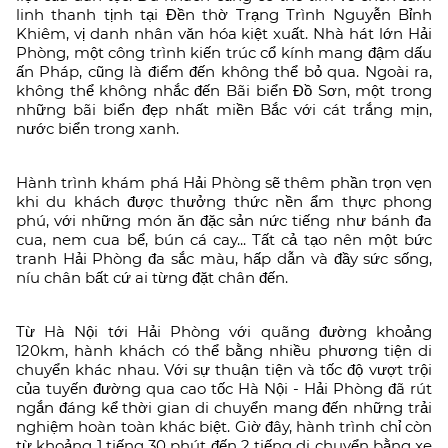
linh thanh tịnh tại Đền thờ Trạng Trình Nguyễn Bỉnh
Khiêm, vị danh nhân văn hóa kiệt xuất. Nhà hát lớn Hải
Phòng, một công trình kiến trúc cổ kính mang đậm dấu
ấn Pháp, cũng là điểm đến không thể bỏ qua. Ngoài ra,
không thể không nhắc đến Bãi biển Đồ Sơn, một trong
những bãi biển đẹp nhất miền Bắc với cát trắng mịn,
nước biển trong xanh.
Hành trình khám phá Hải Phòng sẽ thêm phần trọn vẹn
khi du khách được thưởng thức nền ẩm thực phong
phú, với những món ăn đặc sản nức tiếng như bánh đa
cua, nem cua bể, bún cá cay... Tất cả tạo nên một bức
tranh Hải Phòng đa sắc màu, hấp dẫn và đầy sức sống,
níu chân bất cứ ai từng đặt chân đến.
Từ Hà Nội tới Hải Phòng với quãng đường khoảng
120km, hành khách có thể bằng nhiều phương tiện di
chuyển khác nhau. Với sự thuận tiện và tốc độ vượt trội
của tuyến đường qua cao tốc Hà Nội - Hải Phòng đã rút
ngắn đáng kể thời gian di chuyển mang đến những trải
nghiệm hoàn toàn khác biệt. Giờ đây, hành trình chỉ còn
từ khoảng 1 tiếng 30 phút đến 2 tiếng di chuyển bằng xe