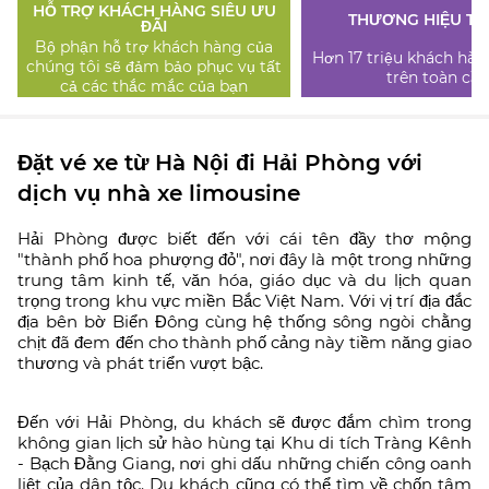
HỖ TRỢ KHÁCH HÀNG SIÊU ƯU
THƯƠNG HIỆU TI
ĐÃI
Bộ phận hỗ trợ khách hàng của
Hơn 17 triệu khách hàn
chúng tôi sẽ đảm bảo phục vụ tất
trên toàn cầu
cả các thắc mắc của bạn
Đặt vé xe từ Hà Nội đi Hải Phòng với
dịch vụ nhà xe limousine
Hải Phòng được biết đến với cái tên đầy thơ mộng
"thành phố hoa phượng đỏ", nơi đây là một trong những
trung tâm kinh tế, văn hóa, giáo dục và du lịch quan
trọng trong khu vực miền Bắc Việt Nam. Với vị trí địa đắc
địa bên bờ Biển Đông cùng hệ thống sông ngòi chằng
chịt đã đem đến cho thành phố cảng này tiềm năng giao
thương và phát triển vượt bậc.
Đến với Hải Phòng, du khách sẽ được đắm chìm trong
không gian lịch sử hào hùng tại Khu di tích Tràng Kênh
- Bạch Đằng Giang, nơi ghi dấu những chiến công oanh
liệt của dân tộc. Du khách cũng có thể tìm về chốn tâm