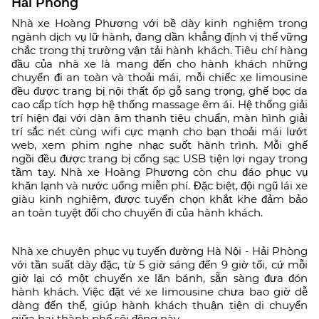
Hải Phòng
Nhà xe Hoàng Phương với bề dày kinh nghiệm trong
ngành dịch vụ lữ hành, đang dần khẳng định vị thế vững
chắc trong thị trường vận tải hành khách. Tiêu chí hàng
đầu của nhà xe là mang đến cho hành khách những
chuyến đi an toàn và thoải mái, mỗi chiếc xe limousine
đều được trang bị nội thất ốp gỗ sang trọng, ghế bọc da
cao cấp tích hợp hệ thống massage êm ái. Hệ thống giải
trí hiện đại với dàn âm thanh tiêu chuẩn, màn hình giải
trí sắc nét cùng wifi cực mạnh cho bạn thoải mái lướt
web, xem phim nghe nhạc suốt hành trình. Mỗi ghế
ngồi đều được trang bị cổng sạc USB tiện lợi ngay trong
tầm tay. Nhà xe Hoàng Phương còn chu đáo phục vụ
khăn lạnh và nước uống miễn phí. Đặc biệt, đội ngũ lái xe
giàu kinh nghiệm, được tuyển chọn khắt khe đảm bảo
an toàn tuyệt đối cho chuyến đi của hành khách.
Nhà xe chuyên phục vụ tuyến đường Hà Nội - Hải Phòng
với tần suất dày đặc, từ 5 giờ sáng đến 9 giờ tối, cứ mỗi
giờ lại có một chuyến xe lăn bánh, sẵn sàng đưa đón
hành khách. Việc đặt vé xe limousine chưa bao giờ dễ
dàng đến thế, giúp hành khách thuận tiện di chuyển
giữa hai thành phố sôi động này.