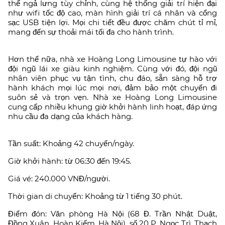
thể ngả lưng tùy chỉnh, cùng hệ thống giải trí hiện đại
như wifi tốc độ cao, màn hình giải trí cá nhân và cổng
sạc USB tiện lợi. Mọi chi tiết đều được chăm chút tỉ mỉ,
mang đến sự thoải mái tối đa cho hành trình.
Hơn thế nữa, nhà xe Hoàng Long Limousine tự hào với
đội ngũ lái xe giàu kinh nghiệm. Cùng với đó, đội ngũ
nhân viên phục vụ tận tình, chu đáo, sẵn sàng hỗ trợ
hành khách mọi lúc mọi nơi, đảm bảo một chuyến đi
suôn sẻ và trọn vẹn. Nhà xe Hoàng Long Limousine
cung cấp nhiều khung giờ khởi hành linh hoạt, đáp ứng
nhu cầu đa dạng của khách hàng.
Tần suất: Khoảng 42 chuyến/ngày.
Giờ khởi hành: từ 06:30 đến 19:45.
Giá vé: 240.000 VNĐ/người.
Thời gian di chuyển: Khoảng từ 1 tiếng 30 phút.
Điểm đón: Văn phòng Hà Nội (68 Đ. Trần Nhật Duật,
Đồng Xuân, Hoàn Kiếm, Hà Nội), số 20 P. Ngọc Trì, Thạch