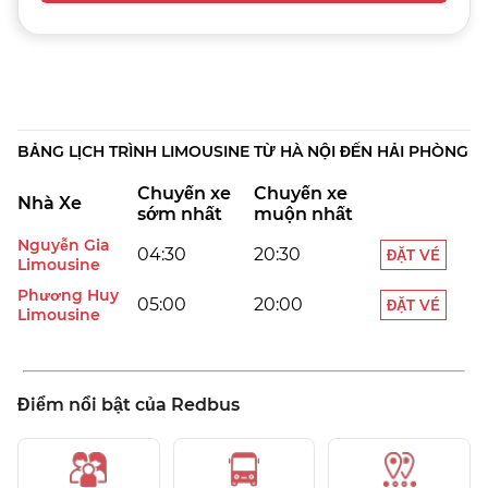
Cam kết giá tốt nhất
Chọn Ghế Theo Ý Bạn
BẢNG LỊCH TRÌNH LIMOUSINE TỪ HÀ NỘI ĐẾN HẢI PHÒNG
Chuyến xe
Chuyến xe
Nhà Xe
sớm nhất
muộn nhất
Nguyễn Gia
04:30
20:30
ĐẶT VÉ
Limousine
Phương Huy
05:00
20:00
ĐẶT VÉ
Limousine
Điểm nổi bật của Redbus