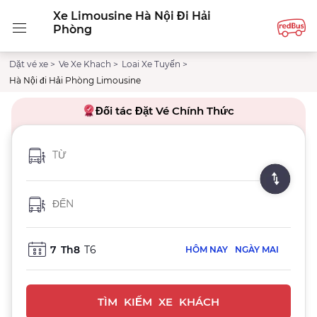
Xe Limousine Hà Nội Đi Hải
Phòng
Dặt vé xe >
Ve Xe Khach >
Loai Xe Tuyến >
Hà Nội đi Hải Phòng Limousine
Đối tác Đặt Vé Chính Thức
TỪ
ĐẾN
7
Th8
T6
HÔM NAY
NGÀY MAI
TÌM KIẾM XE KHÁCH