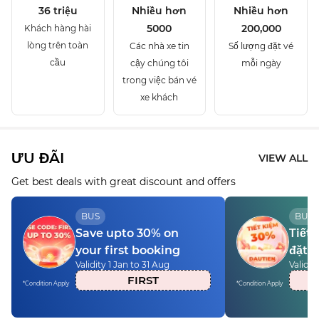
36 triệu
Nhiều hơn
Nhiều hơn
5000
200,000
Khách hàng hài
lòng trên toàn
Các nhà xe tin
Số lượng đặt vé
cầu
cậy chúng tôi
mỗi ngày
trong việc bán vé
xe khách
ƯU ĐÃI
VIEW ALL
Get best deals with great discount and offers
BUS
BUS
Save upto 30% on
Tiết 
your first booking
đặt v
Validity 1 Jan to 31 Aug
Validit
FIRST
*Condition Apply
*Condition Apply