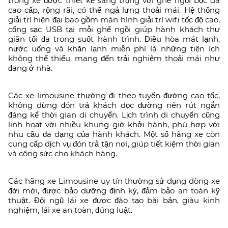
trong xe được thiết kế sang trọng với ghế ngồi bọc da
cao cấp, rộng rãi, có thể ngả lưng thoải mái. Hệ thống
giải trí hiện đại bao gồm màn hình giải trí wifi tốc độ cao,
cổng sạc USB tại mỗi ghế ngồi giúp hành khách thư
giãn tối đa trong suốt hành trình. Điều hòa mát lạnh,
nước uống và khăn lạnh miễn phí là những tiện ích
không thể thiếu, mang đến trải nghiệm thoải mái như
đang ở nhà.
Các xe limousine thường đi theo tuyến đường cao tốc,
không dừng đón trả khách dọc đường nên rút ngắn
đáng kể thời gian di chuyển. Lịch trình di chuyển cũng
linh hoạt với nhiều khung giờ khởi hành, phù hợp với
nhu cầu đa dạng của hành khách. Một số hãng xe còn
cung cấp dịch vụ đón trả tận nơi, giúp tiết kiệm thời gian
và công sức cho khách hàng.
Các hãng xe Limousine uy tín thường sử dụng dòng xe
đời mới, được bảo dưỡng định kỳ, đảm bảo an toàn kỹ
thuật. Đội ngũ lái xe được đào tạo bài bản, giàu kinh
nghiệm, lái xe an toàn, đúng luật.