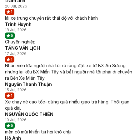
trâm anh
20 Jul, 2026
1
lái xe trung chuyển rất thái độ với khách hành
Trinh Huynh
18 Jul, 2026
5
Chuyên nghiệp
TĂNG VĂN LỊCH
17 Jul, 2026
1
Nhân viên lừa người nhà tôi rõ ràng đặt xe từ BX An Sương
nhưng lại kêu BX Miền Tây và bắt người nhà tôi phải di chuyển
ra Bến Xe Miền Tây
Nguyễn Thanh Thuận
15 Jul, 2026
1
Xe chạy né cao tốc- dừng quá nhiều giao trả hàng. Thời gian
quá dài.
NGUYỄN QUỐC THIÊN
10 Jul, 2026
5
mền có mùi khiến tui hơi khó chịu
Hồ Anh