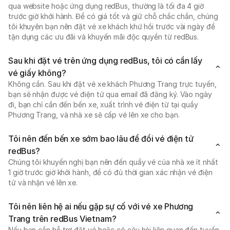
qua website hoặc ứng dụng redBus, thường là tối đa 4 giờ
trước giờ khởi hành. Để có giá tốt và giữ chỗ chắc chắn, chúng
tôi khuyên bạn nên đặt vé xe khách khứ hồi trước vài ngày để
tận dụng các ưu đãi và khuyến mãi độc quyền từ redBus.
Sau khi đặt vé trên ứng dụng redBus, tôi có cần lấy
vé giấy không?
Không cần. Sau khi đặt vé xe khách Phương Trang trực tuyến,
bạn sẽ nhận được vé điện tử qua email đã đăng ký. Vào ngày
đi, bạn chỉ cần đến bến xe, xuất trình vé điện tử tại quầy
Phương Trang, và nhà xe sẽ cấp vé lên xe cho bạn.
Tôi nên đến bến xe sớm bao lâu để đổi vé điện tử
redBus?
Chúng tôi khuyến nghị bạn nên đến quầy vé của nhà xe ít nhất
1 giờ trước giờ khởi hành, để có đủ thời gian xác nhận vé điện
tử và nhận vé lên xe.
Tôi nên liên hệ ai nếu gặp sự cố với vé xe Phương
Trang trên redBus Vietnam?
Nếu bạn cần hỗ trợ đặt vé hoặc có câu hỏi liên quan đến tuyến