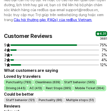
đường, lịch trình hay giá vé, bạn có thể liên hệ bộ phận chăm
sóc khách hàng của redBus qua email support@redbus.vn,
hoặc truy cập mục Trợ giúp trên website/ứng dụng hoặc xem
trang
Câu hỏi thường gặp (FAQs) của redBus Vietnam.
4.31
Customer Reviews
3681
5
75%
4
7%
3
2%
2
4%
1
12%
What customers are saying
Loved by travelers
Punctuality (783)
Cleanliness (639)
Staff behavior (565)
Driving (445)
AC (413)
Rest Stops (385)
Mobile Ticket (364)
Could be better
Staff behavior (121)
Punctuality (86)
Multiple stops (51)
Reviews