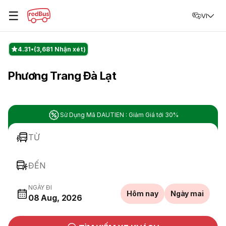
☰
VI
4.31
(3,681 Nhận xét)
Phương Trang Đà Lạt
Sử Dụng Mã DAUTIEN : Giảm Giá tới 30%
TỪ
ĐẾN
NGÀY ĐI
Hôm nay
Ngày mai
08 Aug, 2026