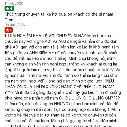
11 Jul, 2026
4
Khúc trung chuyển tài xế hơi qua loa khách có thể đi nhầm
Tien
08 Jul, 2026
1
1 TRẢI NGHIỆM KHÁ TỆ VỚI CHUYẾN ĐI NÀY Mình book xe
chuyến này với 2 ghế A01 và A03 để ngồi và nằm cho đỡ dằn (
ghế A01 gần với chỗ anh tài ). Mình lên xe lúc 1h khởi hành tầm
1h15 gì đó và ANH KIỂM VÉ cứ nói chuyện với anh tài rất nhiều
chủ đề, rất lâu kéo dài hơn 1 tiếng. Mình chịu không nổi, mình
cần không gian yên tĩnh nghỉ ngơi, trông khi khách ai cũng im
lặng thì người làm dịch vụ thì làm ồn, buôn chuyện dưa lê 🙂 Và
tệ hơn nữa, mình nói với anh đó, “anh có thể im lặng 1 xíu cho
em nằm nghỉ ngơi với” - ổng hồi đáp mình xịt keo luôn: “NẾU
THẤY ỒN QUÁ THÌ ĐI XUỐNG HÀNG GHẾ PHÍA DƯỚI NẰM”
???? Mình đã cố gắng đặt ghế 2 chỗ này giờ kêu mình đi xuống
phía hàng ghế phía dưới nằm CHO ĐỠ ỒN CHO ĐỪNG ỒN????
Thêm nữa, mình đi 2 người NHƯNG chỉ hỏi bạn mình về đâu để
xe trung chuyển đến đón, ( ụa có trùng hợp quá không ). Mình
không hề biết về gần tới trạm sẽ có xe trung chuyển tới đón
chở mình về tới nhà luôn. Mình phải gọi người nhà ra đón mình
lúc hơn 10g tối. Trông khi đó mình chính là người đặt vé xe