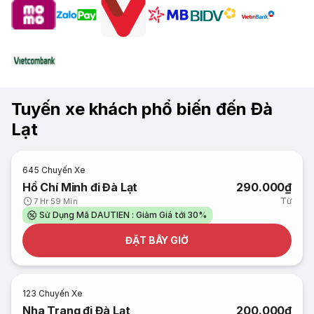
Tuyến xe khách phổ biến đến Đà
Lạt
645
Chuyến Xe
Hồ Chí Minh đi Đà Lạt
290.000₫
Từ
7 Hr 59 Min
Sử Dụng Mã DAUTIEN : Giảm Giá tới 30%
ĐẶT BÂY GIỜ
123
Chuyến Xe
Nha Trang đi Đà Lạt
200.000₫