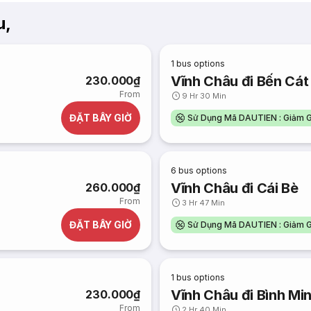
u,
1
bus options
Vĩnh Châu đi Bến Cát
230.000₫
From
9 Hr 30 Min
ĐẶT BÂY GIỜ
Sử Dụng Mã DAUTIEN : Giảm G
6
bus options
Vĩnh Châu đi Cái Bè
260.000₫
From
3 Hr 47 Min
ĐẶT BÂY GIỜ
Sử Dụng Mã DAUTIEN : Giảm G
1
bus options
Vĩnh Châu đi Bình Mi
230.000₫
From
2 Hr 40 Min