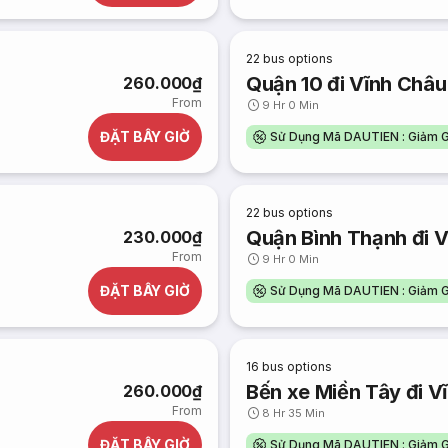
22
bus options
Quận 10 đi Vĩnh Châu
260.000₫
From
9 Hr 0 Min
ĐẶT BÂY GIỜ
Sử Dụng Mã DAUTIEN : Giảm G
22
bus options
Quận Bình Thạnh đi 
230.000₫
From
9 Hr 0 Min
ĐẶT BÂY GIỜ
Sử Dụng Mã DAUTIEN : Giảm G
16
bus options
Bến xe Miền Tây đi V
260.000₫
From
8 Hr 35 Min
ĐẶT BÂY GIỜ
Sử Dụng Mã DAUTIEN : Giảm G