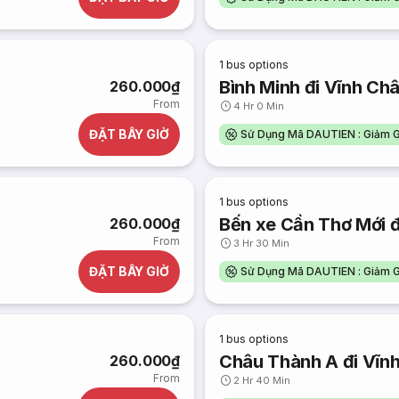
1
bus options
Bình Minh đi Vĩnh Ch
260.000₫
From
4 Hr 0 Min
ĐẶT BÂY GIỜ
Sử Dụng Mã DAUTIEN : Giảm G
1
bus options
Bến xe Cần Thơ Mới đ
260.000₫
From
3 Hr 30 Min
ĐẶT BÂY GIỜ
Sử Dụng Mã DAUTIEN : Giảm G
1
bus options
Châu Thành A đi Vĩn
260.000₫
From
2 Hr 40 Min