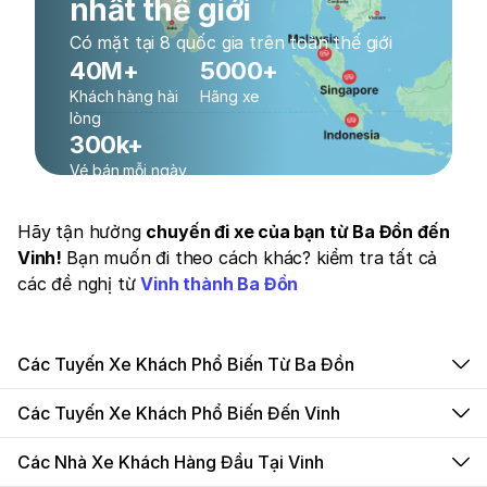
nhất thế giới
Có mặt tại 8 quốc gia trên toàn thế giới
40M+
5000+
Khách hàng hài
Hãng xe
lòng
300k+
Vé bán mỗi ngày
Hãy tận hưởng
chuyến đi xe của bạn từ Ba Đồn đến
Vinh!
Bạn muốn đi theo cách khác? kiểm tra tất cả
các đề nghị từ
Vinh thành Ba Đồn
Các Tuyến Xe Khách Phổ Biến Từ Ba Đồn
Các Tuyến Xe Khách Phổ Biến Đến Vinh
Các Nhà Xe Khách Hàng Đầu Tại Vinh