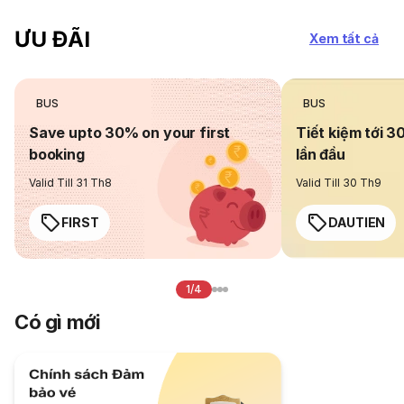
ƯU ĐÃI
Xem tất cả
BUS
BUS
Save upto 30% on your first
Tiết kiệm tới 3
booking
lần đầu
Valid Till 31 Th8
Valid Till 30 Th9
FIRST
DAUTIEN
1/4
Có gì mới