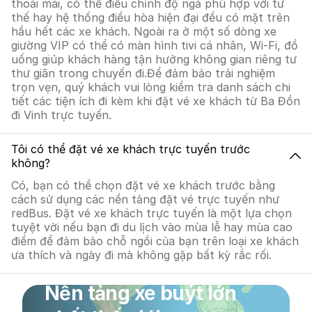
thoải mái, có thể điều chỉnh độ ngả phù hợp với tư
thế hay hệ thống điều hòa hiện đại đều có mặt trên
hầu hết các xe khách. Ngoài ra ở một số dòng xe
giường VIP có thể có màn hình tivi cá nhân, Wi-Fi, đồ
uống giúp khách hàng tận hưởng không gian riêng tư
thư giãn trong chuyến đi.Để đảm bảo trải nghiệm
trọn vẹn, quý khách vui lòng kiểm tra danh sách chi
tiết các tiện ích đi kèm khi đặt vé xe khách từ Ba Đồn
đi Vinh trực tuyến.
Tôi có thể đặt vé xe khách trực tuyến trước
không?
Có, bạn có thể chọn đặt vé xe khách trước bằng
cách sử dụng các nền tảng đặt vé trực tuyến như
redBus. Đặt vé xe khách trực tuyến là một lựa chọn
tuyệt vời nếu bạn đi du lịch vào mùa lễ hay mùa cao
điểm để đảm bảo chỗ ngồi của bạn trên loại xe khách
ưa thích và ngày đi mà không gặp bất kỳ rắc rối.
Nền tảng xe buýt lớn