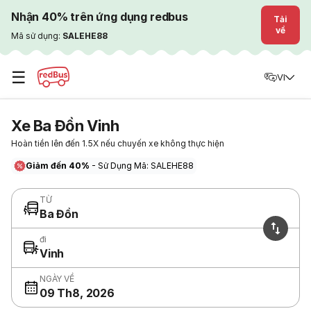
Nhận 40% trên ứng dụng redbus
Tải
về
Mã sử dụng:
SALEHE88
☰
VI
Xe Ba Đồn Vinh
Hoàn tiền lên đến 1.5X nếu chuyến xe không thực hiện
Giảm đến 40%
- Sử Dụng Mã: SALEHE88
TỪ
Ba Đồn
đi
Vinh
NGÀY VỀ
09 Th8, 2026