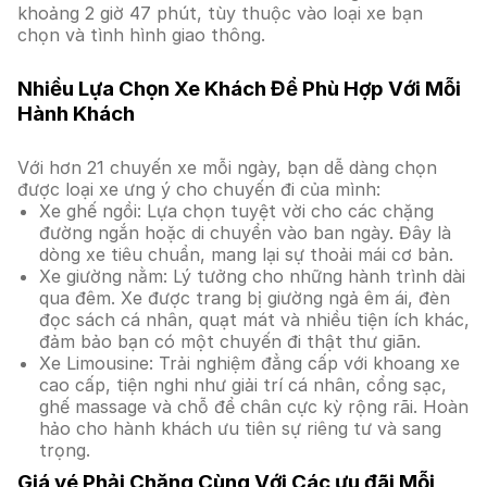
khoảng 2 giờ 47 phút, tùy thuộc vào loại xe bạn
chọn và tình hình giao thông.
Nhiều Lựa Chọn Xe Khách Để Phù Hợp Với Mỗi
Hành Khách
Với hơn 21 chuyến xe mỗi ngày, bạn dễ dàng chọn
được loại xe ưng ý cho chuyến đi của mình:
Xe ghế ngồi: Lựa chọn tuyệt vời cho các chặng
đường ngắn hoặc di chuyển vào ban ngày. Đây là
dòng xe tiêu chuẩn, mang lại sự thoải mái cơ bản.
Xe giường nằm: Lý tưởng cho những hành trình dài
qua đêm. Xe được trang bị giường ngả êm ái, đèn
đọc sách cá nhân, quạt mát và nhiều tiện ích khác,
đảm bảo bạn có một chuyến đi thật thư giãn.
Xe Limousine: Trải nghiệm đẳng cấp với khoang xe
cao cấp, tiện nghi như giải trí cá nhân, cổng sạc,
ghế massage và chỗ để chân cực kỳ rộng rãi. Hoàn
hảo cho hành khách ưu tiên sự riêng tư và sang
trọng.
Giá vé Phải Chăng Cùng Với Các ưu đãi Mỗi