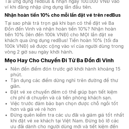
Tải ứng dụng redBus & nhận ngay 100.000 VNĐ vào
ví khi đăng nhập ứng dụng lần đầu tiên.
Nhận hoàn tiền 10% cho mỗi lần đặt vé trên redBus
Tại sao phải trả trọn giá khi bạn có thể đặt vé Ba
Đồn đến Vinh và nhận hoàn tiền 10%? Nhận hoàn
tiền 10% (lên đến 100k VNĐ) cho MỌI lần đặt xe
khách qua ứng dụng redBus! Tiền hoàn 10% (tối đa
100k VNĐ) sẽ được cộng vào ví của người dùng trong
vòng 2 giờ sau ngày khởi hành.
Mẹo Hay Cho Chuyến Đi Từ Ba Đồn đi Vinh
Nên đến điểm đón trước giờ khởi hành khoảng 15
phút.
Tận dụng các điểm dừng nghỉ trên đường để thư
giãn.
Đặt vé xe chuyến đêm có thể giúp bạn tiết kiệm
chi phí di chuyển và cả tiền phòng khách sạn.
Việc trước đảm bảo bạn chọn được chỗ ngồi tốt
hơn và giá vé rẻ hơn
Đừng quên kiểm tra các ưu đãi và giảm giá tốt nhất
khi đặt vé xe khách tại Việt Nam. Đừng bỏ lỡ các
ưu đãi dành cho người dùng mới và tiết kiệm đến