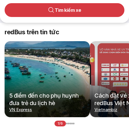
Tìm kiếm xe
redBus trên tin tức
5 điểm đến cho phụ huynh
Cách đặt vé 
đưa trẻ du lịch hè
redBus Việt
VN Express
Vietnambiz
1/6