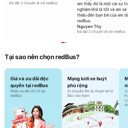
Đã đặt 3 chuyến đi với redBus
em thấy đó là một cái sự tr
nghiệm khá là tốt và em sẽ 
thiệu đến bạn bè của em d
redBus.
Nguyen Thy
Đã đặt 2 chuyến đi với redBus
Tại sao nên chọn redBus?
Giá và ưu đãi độc
Mạng lưới xe buýt
M
quyền tại redBus
phủ rộng
n
Nhận ưu đãi chỉ có tại
Di chuyển êm ái, thuận lợi từ
Cá
redBus
Bắc vào Nam
F
L
d