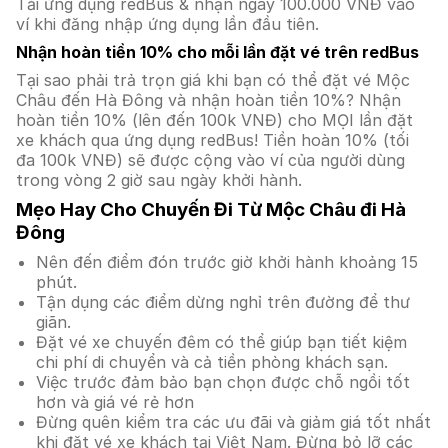
Tải ứng dụng redBus & nhận ngay 100.000 VNĐ vào
ví khi đăng nhập ứng dụng lần đầu tiên.
Nhận hoàn tiền 10% cho mỗi lần đặt vé trên redBus
Tại sao phải trả trọn giá khi bạn có thể đặt vé Mộc
Châu đến Hà Đông và nhận hoàn tiền 10%? Nhận
hoàn tiền 10% (lên đến 100k VNĐ) cho MỌI lần đặt
xe khách qua ứng dụng redBus! Tiền hoàn 10% (tối
đa 100k VNĐ) sẽ được cộng vào ví của người dùng
trong vòng 2 giờ sau ngày khởi hành.
Mẹo Hay Cho Chuyến Đi Từ Mộc Châu đi Hà
Đông
Nên đến điểm đón trước giờ khởi hành khoảng 15
phút.
Tận dụng các điểm dừng nghỉ trên đường để thư
giãn.
Đặt vé xe chuyến đêm có thể giúp bạn tiết kiệm
chi phí di chuyển và cả tiền phòng khách sạn.
Việc trước đảm bảo bạn chọn được chỗ ngồi tốt
hơn và giá vé rẻ hơn
Đừng quên kiểm tra các ưu đãi và giảm giá tốt nhất
khi đặt vé xe khách tại Việt Nam. Đừng bỏ lỡ các