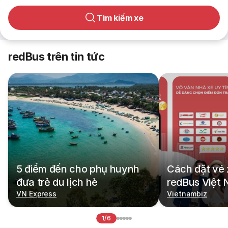
Tìm kiếm xe
redBus trên tin tức
5 điểm đến cho phụ huynh
Cách đặt vé 
đưa trẻ du lịch hè
redBus Việt
VN Express
Vietnambiz
1/6