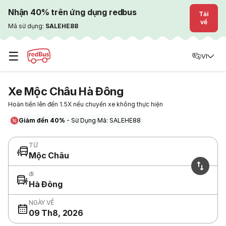
Nhận 40% trên ứng dụng redbus
Tải
về
Mã sử dụng:
SALEHE88
☰
VI
Xe Mộc Châu Hà Đông
Hoàn tiền lên đến 1.5X nếu chuyến xe không thực hiện
Giảm đến 40%
- Sử Dụng Mã: SALEHE88
TỪ
Mộc Châu
đi
Hà Đông
NGÀY VỀ
09 Th8, 2026