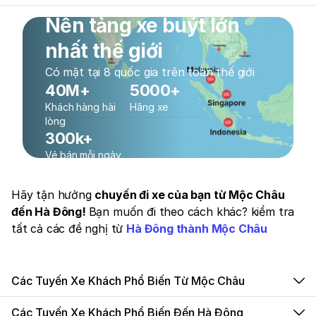
Nền tảng xe buýt lớn
nhất thế giới
Có mặt tại 8 quốc gia trên toàn thế giới
40M+
5000+
Khách hàng hài
Hãng xe
lòng
300k+
Vé bán mỗi ngày
Hãy tận hưởng
chuyến đi xe của bạn từ Mộc Châu
đến Hà Đông!
Bạn muốn đi theo cách khác? kiểm tra
tất cả các đề nghị từ
Hà Đông thành Mộc Châu
Các Tuyến Xe Khách Phổ Biến Từ Mộc Châu
Các Tuyến Xe Khách Phổ Biến Đến Hà Đông