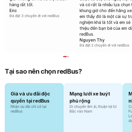
hàng rất tốt.
và có rất là nhiều lựa chọn 
Eric
khung giờ cho đến hãng xe
Đã đặt 3 chuyến đi với redBus
em thấy đó là một cái sự tr
nghiệm khá là tốt và em sẽ 
thiệu đến bạn bè của em d
redBus.
Nguyen Thy
Đã đặt 2 chuyến đi với redBus
Tại sao nên chọn redBus?
Giá và ưu đãi độc
Mạng lưới xe buýt
M
quyền tại redBus
phủ rộng
n
Nhận ưu đãi chỉ có tại
Di chuyển êm ái, thuận lợi từ
Cá
redBus
Bắc vào Nam
F
L
d