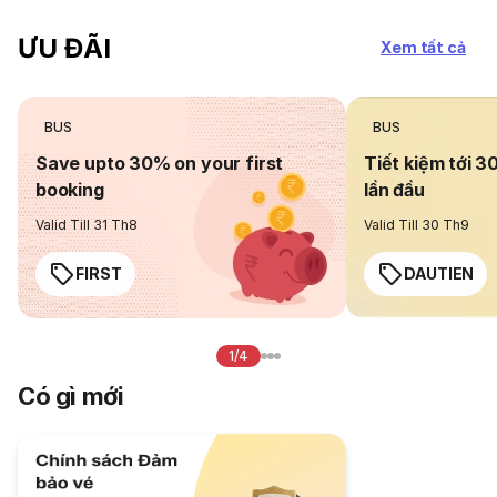
ƯU ĐÃI
Xem tất cả
BUS
BUS
Save upto 30% on your first
Tiết kiệm tới 3
booking
lần đầu
Valid Till 31 Th8
Valid Till 30 Th9
FIRST
DAUTIEN
1/4
Có gì mới