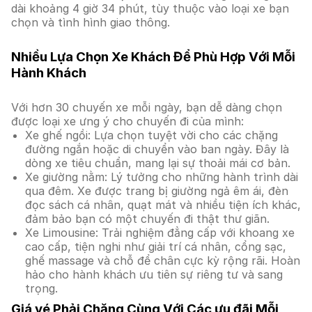
dài khoảng 4 giờ 34 phút, tùy thuộc vào loại xe bạn
chọn và tình hình giao thông.
Nhiều Lựa Chọn Xe Khách Để Phù Hợp Với Mỗi
Hành Khách
Với hơn 30 chuyến xe mỗi ngày, bạn dễ dàng chọn
được loại xe ưng ý cho chuyến đi của mình:
Xe ghế ngồi: Lựa chọn tuyệt vời cho các chặng
đường ngắn hoặc di chuyển vào ban ngày. Đây là
dòng xe tiêu chuẩn, mang lại sự thoải mái cơ bản.
Xe giường nằm: Lý tưởng cho những hành trình dài
qua đêm. Xe được trang bị giường ngả êm ái, đèn
đọc sách cá nhân, quạt mát và nhiều tiện ích khác,
đảm bảo bạn có một chuyến đi thật thư giãn.
Xe Limousine: Trải nghiệm đẳng cấp với khoang xe
cao cấp, tiện nghi như giải trí cá nhân, cổng sạc,
ghế massage và chỗ để chân cực kỳ rộng rãi. Hoàn
hảo cho hành khách ưu tiên sự riêng tư và sang
trọng.
Giá vé Phải Chăng Cùng Với Các ưu đãi Mỗi