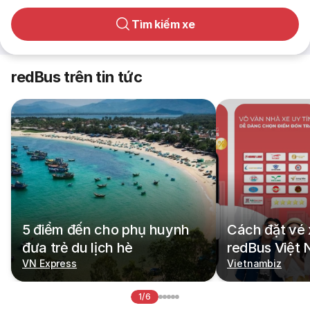
Tìm kiếm xe
redBus trên tin tức
5 điểm đến cho phụ huynh
Cách đặt vé 
đưa trẻ du lịch hè
redBus Việt
VN Express
Vietnambiz
1/6