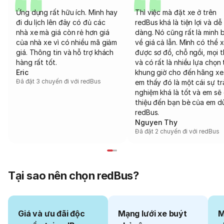
Ứng dụng rất hữu ích. Mình hay
Thì việc mà đặt xe ở trên
đi du lịch lên đây có đủ các
redBus khá là tiện lợi và dễ
nhà xe mà giá còn rẻ hơn giá
dàng. Nó cũng rất là minh 
của nhà xe vì có nhiều mã giảm
về giá cả lẫn. Mình có thể 
giá. Thông tin và hỗ trợ khách
được sơ đồ, chỗ ngồi, mọi 
hàng rất tốt.
và có rất là nhiều lựa chọn 
Eric
khung giờ cho đến hãng xe
Đã đặt 3 chuyến đi với redBus
em thấy đó là một cái sự tr
nghiệm khá là tốt và em sẽ 
thiệu đến bạn bè của em d
redBus.
Nguyen Thy
Đã đặt 2 chuyến đi với redBus
Tại sao nên chọn redBus?
Giá và ưu đãi độc
Mạng lưới xe buýt
M