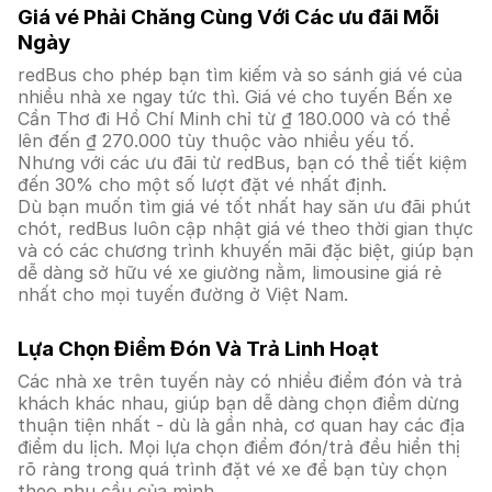
Giá vé Phải Chăng Cùng Với Các ưu đãi Mỗi
Ngày
redBus cho phép bạn tìm kiếm và so sánh giá vé của
nhiều nhà xe ngay tức thì. Giá vé cho tuyến Bến xe
Cần Thơ đi Hồ Chí Minh chỉ từ ₫ 180.000 và có thể
lên đến ₫ 270.000 tùy thuộc vào nhiều yếu tố.
Nhưng với các ưu đãi từ redBus, bạn có thể tiết kiệm
đến 30% cho một số lượt đặt vé nhất định.
Dù bạn muốn tìm giá vé tốt nhất hay săn ưu đãi phút
chót, redBus luôn cập nhật giá vé theo thời gian thực
và có các chương trình khuyến mãi đặc biệt, giúp bạn
dễ dàng sở hữu vé xe giường nằm, limousine giá rẻ
nhất cho mọi tuyến đường ở Việt Nam.
Lựa Chọn Điểm Đón Và Trả Linh Hoạt
Các nhà xe trên tuyến này có nhiều điểm đón và trả
khách khác nhau, giúp bạn dễ dàng chọn điểm dừng
thuận tiện nhất - dù là gần nhà, cơ quan hay các địa
điểm du lịch. Mọi lựa chọn điểm đón/trả đều hiển thị
rõ ràng trong quá trình đặt vé xe để bạn tùy chọn
theo nhu cầu của mình.