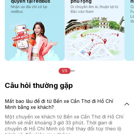
quyền tại redBus
phủ rộng
n
Nhận ưu đãi chỉ có tại
Di chuyển êm ái, thuận lợi từ
Cá
redBus
Bắc vào Nam
F
L
d
1/5
Câu hỏi thường gặp
Mất bao lâu để đi từ Bến xe Cần Thơ đi Hồ Chí
Minh bằng xe khách?
Một chuyến xe khách từ Bến xe Cần Thơ đi Hồ Chí
Minh sẽ mất khoảng 3 giờ 33 phút. Thời gian di
chuyển đi Hồ Chí Minh có thể thay đổi tùy theo lộ