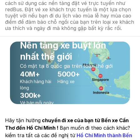
cách sử dụng các nền tảng đặt vé trực tuyến như
redBus. Đặt vé xe khách trực tuyến là một lựa chọn
tuyệt vời nếu bạn đi du lịch vào mùa lễ hay mùa cao
điểm để đảm bảo chỗ ngồi của bạn trên loại xe khách
ưa thích và ngày đi mà không gặp bất kỳ rắc rối.
Nền tảng xe buýt lớn
nhất thế giới
Có mặt tại 8 quốc gia trên toàn thế giới
40M+
5000+
Khách hàng hài
Hãng xe
lòng
300k+
Vé bán mỗi ngày
Hãy tận hưởng
chuyến đi xe của bạn từ Bến xe Cần
Thơ đến Hồ Chí Minh !
Bạn muốn đi theo cách khác?
kiểm tra tất cả các đề nghị từ
Hồ Chí Minh thành Bến