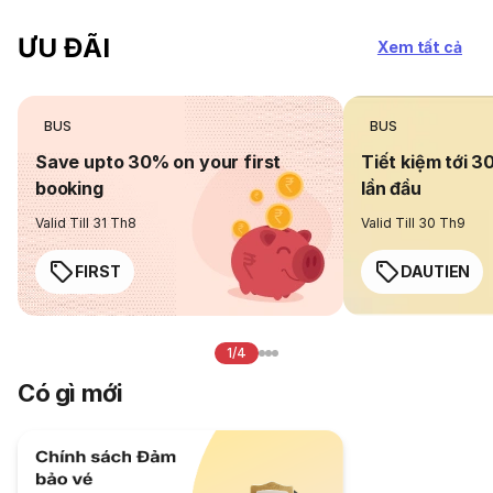
ƯU ĐÃI
Xem tất cả
BUS
BUS
Save upto 30% on your first
Tiết kiệm tới 3
booking
lần đầu
Valid Till 31 Th8
Valid Till 30 Th9
FIRST
DAUTIEN
1/4
Có gì mới