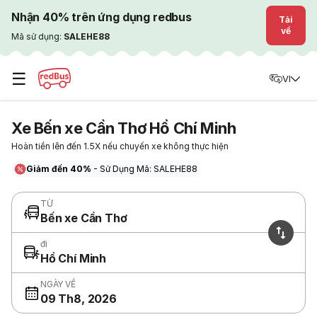
Nhận 40% trên ứng dụng redbus
Tải
về
Mã sử dụng:
SALEHE88
☰
VI
Xe Bến xe Cần Thơ Hồ Chí Minh
Hoàn tiền lên đến 1.5X nếu chuyến xe không thực hiện
Giảm đến 40%
- Sử Dụng Mã: SALEHE88
TỪ
Bến xe Cần Thơ
đi
Hồ Chí Minh
NGÀY VỀ
09 Th8, 2026