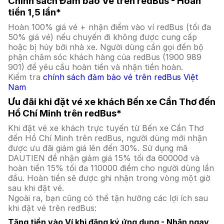
Chính sách Đảm bảo Vé trên redBus - Hoàn
tiền 1,5 lần*
Hoàn 100% giá vé + nhận điểm vào ví redBus (tối đa
50% giá vé) nếu chuyến đi không được cung cấp
hoặc bị hủy bởi nhà xe. Người dùng cần gọi đến bộ
phận chăm sóc khách hàng của redBus (1900 989
901) để yêu cầu hoàn tiền và nhận tiền hoàn.
Kiểm tra
chính sách đảm bảo vé trên redBus Việt
Nam
Ưu đãi khi đặt vé xe khách Bến xe Cần Thơ đến
Hồ Chí Minh trên redBus*
Khi đặt vé xe khách trực tuyến từ Bến xe Cần Thơ
đến Hồ Chí Minh trên redBus, người dùng mới nhận
được ưu đãi giảm giá lên đến 30%. Sử dụng mã
DAUTIEN để nhận giảm giá 15% tối đa 60000đ và
hoàn tiền 15% tối đa 110000 điểm cho người dùng lần
đầu. Hoàn tiền sẽ được ghi nhận trong vòng một giờ
sau khi đặt vé.
Ngoài ra, bạn cũng có thể tận hưởng các lợi ích sau
khi đặt vé trên redBus:
Tặng tiền vào Ví khi đăng ký ứng dụng - Nhận ngay