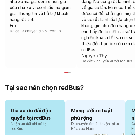
nhà xe mà giá còn rẻ hơn giá
dàng. Nó cũng rất là minh 
của nhà xe vì có nhiều mã giảm
về giá cả lẫn. Mình có thể 
giá. Thông tin và hỗ trợ khách
được sơ đồ, chỗ ngồi, mọi 
hàng rất tốt.
và có rất là nhiều lựa chọn 
Eric
khung giờ cho đến hãng xe
Đã đặt 3 chuyến đi với redBus
em thấy đó là một cái sự tr
nghiệm khá là tốt và em sẽ 
thiệu đến bạn bè của em d
redBus.
Nguyen Thy
Đã đặt 2 chuyến đi với redBus
Tại sao nên chọn redBus?
Giá và ưu đãi độc
Mạng lưới xe buýt
M
quyền tại redBus
phủ rộng
n
Nhận ưu đãi chỉ có tại
Di chuyển êm ái, thuận lợi từ
Cá
redBus
Bắc vào Nam
F
L