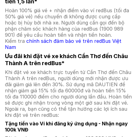
tiền 1,5 lần*
Hoàn 100% giá vé + nhận điểm vào ví redBus (tối đa
50% giá vé) nếu chuyến đi không được cung cấp
hoặc bị hủy bởi nhà xe. Người dùng cần gọi đến bộ
phận chăm sóc khách hàng của redBus (1900 989
901) để yêu cầu hoàn tiền và nhận tiền hoàn.
Kiểm tra
chính sách đảm bảo vé trên redBus Việt
Nam
Ưu đãi khi đặt vé xe khách Cần Thơ đến Châu
Thành A trên redBus*
Khi đặt vé xe khách trực tuyến từ Cần Thơ đến Châu
Thành A trên redBus, người dùng mới nhận được ưu
đãi giảm giá lên đến 30%. Sử dụng mã DAUTIEN để
nhận giảm giá 15% tối đa 60000đ và hoàn tiền 15%
tối đa 110000 điểm cho người dùng lần đầu. Hoàn tiền
sẽ được ghi nhận trong vòng một giờ sau khi đặt vé.
Ngoài ra, bạn cũng có thể tận hưởng các lợi ích sau
khi đặt vé trên redBus:
Tặng tiền vào Ví khi đăng ký ứng dụng - Nhận ngay
100k VNĐ