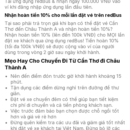
Tải ứng dụng redBus & nhận ngay 100.000 VNĐ vào
ví khi đăng nhập ứng dụng lần đầu tiên.
Nhận hoàn tiền 10% cho mỗi lần đặt vé trên redBus
Tại sao phải trả trọn giá khi bạn có thể đặt vé Cần
Thơ đến Châu Thành A và nhận hoàn tiền 10%?
Nhận hoàn tiền 10% (lên đến 100k VNĐ) cho MỌI lần
đặt xe khách qua ứng dụng redBus! Tiền hoàn 10%
(tối đa 100k VNĐ) sẽ được cộng vào ví của người
dùng trong vòng 2 giờ sau ngày khởi hành.
Mẹo Hay Cho Chuyến Đi Từ Cần Thơ đi Châu
Thành A
Nên đến điểm đón trước giờ khởi hành khoảng 15
phút.
Tận dụng các điểm dừng nghỉ trên đường để thư
giãn.
Đặt vé xe chuyến đêm có thể giúp bạn tiết kiệm
chi phí di chuyển và cả tiền phòng khách sạn.
Việc trước đảm bảo bạn chọn được chỗ ngồi tốt
hơn và giá vé rẻ hơn
Đừng quên kiểm tra các ưu đãi và giảm giá tốt nhất
khi đặt vé xe khách tại Việt Nam. Đừng bỏ lỡ các