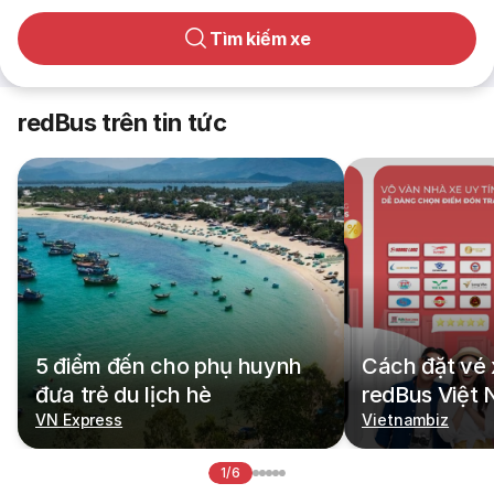
Tìm kiếm xe
redBus trên tin tức
5 điểm đến cho phụ huynh
Cách đặt vé 
đưa trẻ du lịch hè
redBus Việt
VN Express
Vietnambiz
1/6