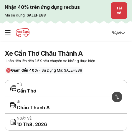
Nhận 40% trên ứng dụng redbus
Tải
về
Mã sử dụng:
SALEHE88
☰
VI
Xe Cần Thơ Châu Thành A
Hoàn tiền lên đến 1.5X nếu chuyến xe không thực hiện
Giảm đến 40%
- Sử Dụng Mã: SALEHE88
TỪ
Cần Thơ
đi
Châu Thành A
NGÀY VỀ
10 Th8, 2026