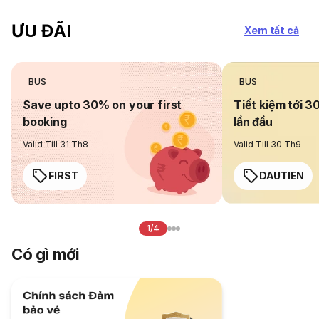
ƯU ĐÃI
Xem tất cả
BUS
BUS
Save upto 30% on your first
Tiết kiệm tới 3
booking
lần đầu
Valid Till 31 Th8
Valid Till 30 Th9
FIRST
DAUTIEN
1/4
Có gì mới