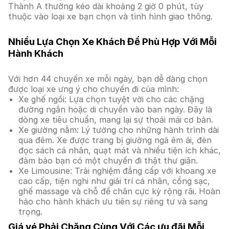
Thành A thường kéo dài khoảng 2 giờ 0 phút, tùy
thuộc vào loại xe bạn chọn và tình hình giao thông.
Nhiều Lựa Chọn Xe Khách Để Phù Hợp Với Mỗi
Hành Khách
Với hơn 44 chuyến xe mỗi ngày, bạn dễ dàng chọn
được loại xe ưng ý cho chuyến đi của mình:
Xe ghế ngồi: Lựa chọn tuyệt vời cho các chặng
đường ngắn hoặc di chuyển vào ban ngày. Đây là
dòng xe tiêu chuẩn, mang lại sự thoải mái cơ bản.
Xe giường nằm: Lý tưởng cho những hành trình dài
qua đêm. Xe được trang bị giường ngả êm ái, đèn
đọc sách cá nhân, quạt mát và nhiều tiện ích khác,
đảm bảo bạn có một chuyến đi thật thư giãn.
Xe Limousine: Trải nghiệm đẳng cấp với khoang xe
cao cấp, tiện nghi như giải trí cá nhân, cổng sạc,
ghế massage và chỗ để chân cực kỳ rộng rãi. Hoàn
hảo cho hành khách ưu tiên sự riêng tư và sang
trọng.
Giá vé Phải Chăng Cùng Với Các ưu đãi Mỗi