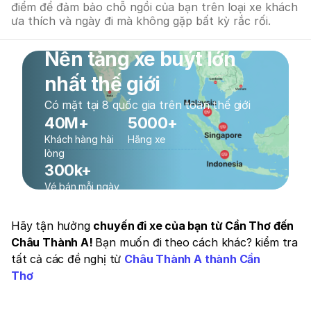
điểm để đảm bảo chỗ ngồi của bạn trên loại xe khách
ưa thích và ngày đi mà không gặp bất kỳ rắc rối.
Nền tảng xe buýt lớn
nhất thế giới
Có mặt tại 8 quốc gia trên toàn thế giới
40M+
5000+
Khách hàng hài
Hãng xe
lòng
300k+
Vé bán mỗi ngày
Hãy tận hưởng
chuyến đi xe của bạn từ Cần Thơ đến
Châu Thành A!
Bạn muốn đi theo cách khác? kiểm tra
tất cả các đề nghị từ
Châu Thành A thành Cần
Thơ