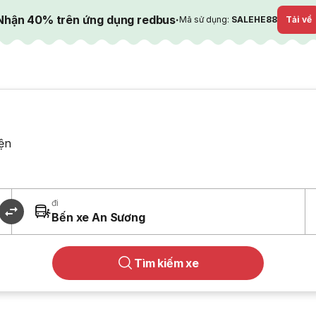
Nhận 40% trên ứng dụng redbus
·
Mã sử dụng:
SALEHE88
Tải về
ện
đi
Bến xe An Sương
Tìm kiếm xe