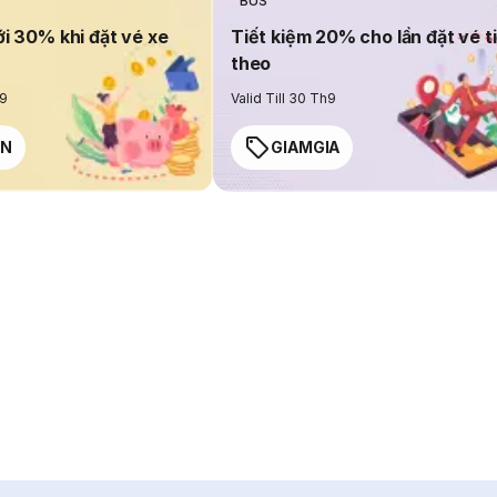
BUS
ới 30% khi đặt vé xe
Tiết kiệm 20% cho lần đặt vé t
theo
h9
Valid Till 30 Th9
EN
GIAMGIA