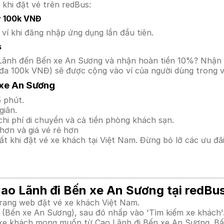
 khi đặt vé trên redBus:
y 100k VNĐ
í khi đăng nhập ứng dụng lần đầu tiên.
s
ao Lãnh đến Bến xe An Sương và nhận hoàn tiền 10%? Nhận
đa 100k VNĐ) sẽ được cộng vào ví của người dùng trong v
 xe An Sương
 phút.
giãn.
hi phí di chuyển và cả tiền phòng khách sạn.
hơn và giá vé rẻ hơn
hất khi đặt vé xe khách tại Việt Nam. Đừng bỏ lỡ các ưu đ
Cao Lãnh đi Bến xe An Sương tại redBu
trang web đặt vé xe khách Việt Nam.
 (Bến xe An Sương), sau đó nhấp vào 'Tìm kiếm xe khách'
h xe khách mong muốn từ Cao Lãnh đi Bến xe An Sương. Bấ