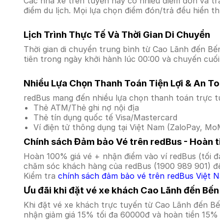
Các nhà xe trên tuyến này có nhiều điểm đón và tr
điểm du lịch. Mọi lựa chọn điểm đón/trả đều hiển t
Lịch Trình Thực Tế Và Thời Gian Di Chuyển
Thời gian di chuyển trung bình từ Cao Lãnh đến Bến
tiên trong ngày khởi hành lúc 00:00 và chuyến cuối
Nhiều Lựa Chọn Thanh Toán Tiện Lợi & An T
redBus mang đến nhiều lựa chọn thanh toán trực t
Thẻ ATM/Thẻ ghi nợ nội địa
Thẻ tín dụng quốc tế Visa/Mastercard
Ví điện tử thông dụng tại Việt Nam (ZaloPay, MoM
Chính sách Đảm bảo Vé trên redBus - Hoàn ti
Hoàn 100% giá vé + nhận điểm vào ví redBus (tối đ
chăm sóc khách hàng của redBus (1900 989 901) để
Kiểm tra
chính sách đảm bảo vé trên redBus Việt 
Ưu đãi khi đặt vé xe khách Cao Lãnh đến Bế
Khi đặt vé xe khách trực tuyến từ Cao Lãnh đến B
nhận giảm giá 15% tối đa 60000đ và hoàn tiền 15% 