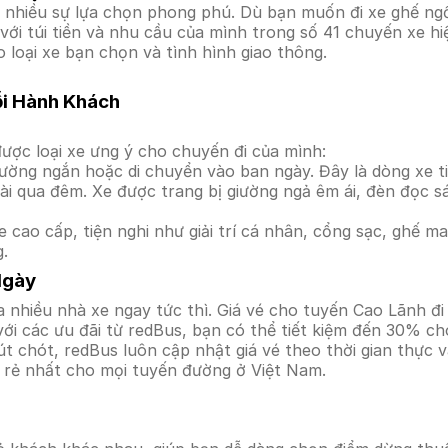
hiều sự lựa chọn phong phú. Dù bạn muốn đi xe ghế ngồi 
với túi tiền và nhu cầu của mình trong số 41 chuyến xe h
 loại xe bạn chọn và tình hình giao thông.
ỗi Hành Khách
ược loại xe ưng ý cho chuyến đi của mình:
ường ngắn hoặc di chuyển vào ban ngày. Đây là dòng xe ti
i qua đêm. Xe được trang bị giường ngả êm ái, đèn đọc s
 cao cấp, tiện nghi như giải trí cá nhân, cổng sạc, ghế 
g.
Ngày
 nhiều nhà xe ngay tức thì. Giá vé cho tuyến Cao Lãnh đi
i các ưu đãi từ redBus, bạn có thể tiết kiệm đến 30% cho
t chót, redBus luôn cập nhật giá vé theo thời gian thực v
á rẻ nhất cho mọi tuyến đường ở Việt Nam.