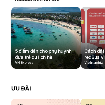
5 điểm đến cho phụ huynh
Cách đặt 
đưa trẻ du lịch hè
redBus V
VN Express
Vietnambiz
ƯU ĐÃI