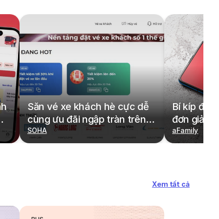
nh
Săn vé xe khách hè cực dễ
Bí kíp đặt
cùng ưu đãi ngập tràn trên
đơn giản,
redBus
SOHA
cả gia đìn
aFamily
Xem tất cả