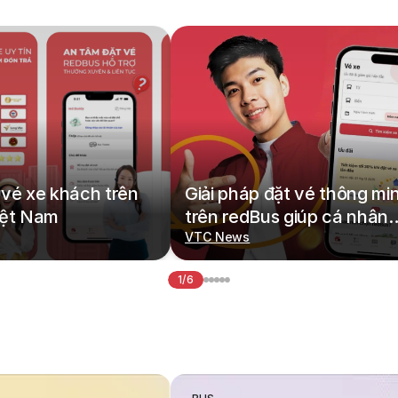
vé xe khách trên
Giải pháp đặt vé thông mi
iệt Nam
trên redBus giúp cá nhân
hoá hành trình di chuyển
VTC News
1/6