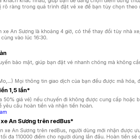
ả khách khác nhau, giúp bạn dễ dàng chọn điểm dừng thuận
hị rõ ràng trong quá trình đặt vé xe để bạn tùy chọn theo
 xe An Sương là khoảng 4 giờ, có thể thay đổi tùy nhà xe,
 cùng vào lúc 16:30.
oàn
uyến bảo mật, giúp bạn đặt vé nhanh chóng mà không cầ
o,...) Mọi thông tin giao dịch của bạn đều được mã hóa, 
ền 1,5 lần*
a 50% giá vé) nếu chuyến đi không được cung cấp hoặc bị
 yêu cầu hoàn tiền và nhận tiền hoàn.
Nam
n xe An Sương trên redBus*
ến xe An Sương trên redBus, người dùng mới nhận được ư
tối đa 110000 điểm cho người dùng lần đầu. Hoàn tiền sẽ 