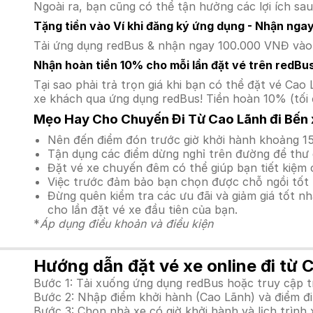
Ngoài ra, bạn cũng có thể tận hưởng các lợi ích sau
Tặng tiền vào Ví khi đăng ký ứng dụng - Nhận nga
Tải ứng dụng redBus & nhận ngay 100.000 VNĐ vào v
Nhận hoàn tiền 10% cho mỗi lần đặt vé trên redBu
Tại sao phải trả trọn giá khi bạn có thể đặt vé C
xe khách qua ứng dụng redBus! Tiền hoàn 10% (tối 
Mẹo Hay Cho Chuyến Đi Từ Cao Lãnh đi Bến
Nên đến điểm đón trước giờ khởi hành khoảng 15
Tận dụng các điểm dừng nghỉ trên đường để thư 
Đặt vé xe chuyến đêm có thể giúp bạn tiết kiệm c
Việc trước đảm bảo bạn chọn được chỗ ngồi tốt 
Đừng quên kiểm tra các ưu đãi và giảm giá tốt n
cho lần đặt vé xe đầu tiên của bạn.
*
Áp dụng điều khoản và điều kiện
Hướng dẫn đặt vé xe online đi từ 
Bước 1: Tải xuống ứng dụng redBus hoặc truy cập 
Bước 2: Nhập điểm khởi hành (Cao Lãnh) và điểm đi
Bước 3: Chọn nhà xe có giờ khởi hành và lịch trìn