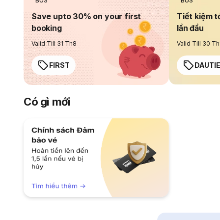
BUS
BUS
Save upto 30% on your first
Tiết kiệm t
booking
lần đầu
Valid Till 31 Th8
Valid Till 30 T
FIRST
DAUTI
Có gì mới