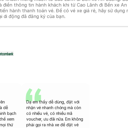
à điền thông tin hành khách khi từ Cao Lãnh đi Bến xe An
n hành thanh toán vé. Để có vé xe giá rẻ, hãy sử dụng mã
ại di động đã đăng ký của bạn.
rên
Dạ em thấy dễ dùng, đặt với
và dễ
nhận vé nhanh chóng mà còn
minh bạch
có nhiều vé, có nhiều mã
 thể xem
voucher, ưu đãi nữa. Em không
mọi thứ
phải gọi ra nhà xe để đặt vé