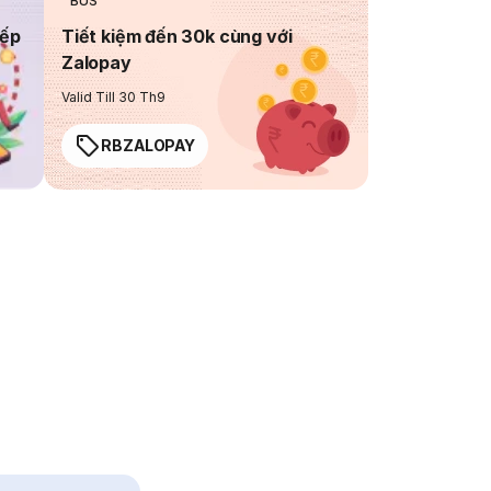
BUS
iếp
Tiết kiệm đến 30k cùng với
Zalopay
Valid Till 30 Th9
RBZALOPAY