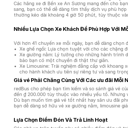
Các hãng xe đi Bến xe An Sương mang đến cho bạn n
sang, bạn có thể dễ dàng tìm thấy dịch vụ phù hợp 
thường kéo dài khoảng 4 giờ 50 phút, tùy thuộc vào
Nhiều Lựa Chọn Xe Khách Để Phù Hợp Với M
Với hơn 41 chuyến xe mỗi ngày, bạn dễ dàng chọn đ
Xe ghế ngồi: Lựa chọn tuyệt vời cho các chặng đ
Xe giường nằm: Lý tưởng cho những hành trình dà
bảo bạn có một chuyến đi thật thư giãn.
Xe Limousine: Trải nghiệm đẳng cấp với khoang xe
cho hành khách ưu tiên sự riêng tư và sang trọn
Giá vé Phải Chăng Cùng Với Các ưu đãi Mỗi 
redBus cho phép bạn tìm kiếm và so sánh giá vé của
đến ₫ 200.000 tùy thuộc vào nhiều yếu tố. Nhưng vớ
Dù bạn muốn tìm giá vé tốt nhất hay săn ưu đãi phú
bạn dễ dàng sở hữu vé xe giường nằm, limousine gi
Lựa Chọn Điểm Đón Và Trả Linh Hoạt