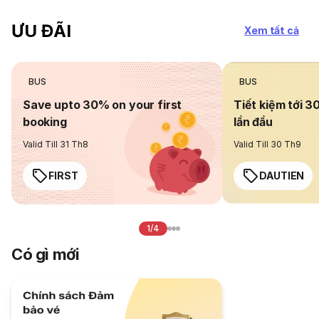
ƯU ĐÃI
Xem tất cả
BUS
BUS
Save upto 30% on your first
Tiết kiệm tới 3
booking
lần đầu
Valid Till 31 Th8
Valid Till 30 Th9
FIRST
DAUTIEN
1/4
Có gì mới