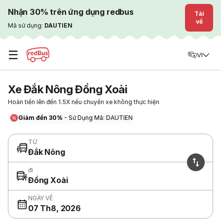
Nhận 30% trên ứng dụng redbus
Tải
về
Mã sử dụng:
DAUTIEN
☰
VI
Xe Đắk Nông Đồng Xoài
Hoàn tiền lên đến 1.5X nếu chuyến xe không thực hiện
Giảm đến 30%
- Sử Dụng Mã: DAUTIEN
TỪ
Đắk Nông
đi
Đồng Xoài
NGÀY VỀ
07 Th8, 2026