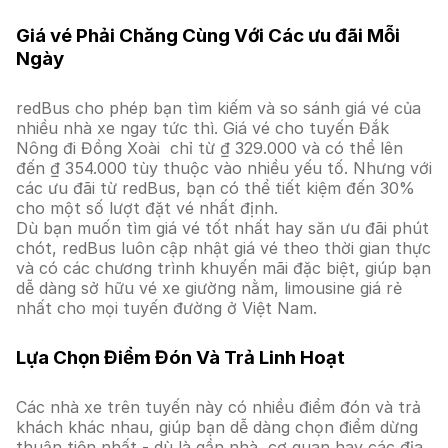
Giá vé Phải Chăng Cùng Với Các ưu đãi Mỗi
Ngày
redBus cho phép bạn tìm kiếm và so sánh giá vé của
nhiều nhà xe ngay tức thì. Giá vé cho tuyến Đắk
Nông đi Đồng Xoài chỉ từ ₫ 329.000 và có thể lên
đến ₫ 354.000 tùy thuộc vào nhiều yếu tố. Nhưng với
các ưu đãi từ redBus, bạn có thể tiết kiệm đến 30%
cho một số lượt đặt vé nhất định.
Dù bạn muốn tìm giá vé tốt nhất hay săn ưu đãi phút
chót, redBus luôn cập nhật giá vé theo thời gian thực
và có các chương trình khuyến mãi đặc biệt, giúp bạn
dễ dàng sở hữu vé xe giường nằm, limousine giá rẻ
nhất cho mọi tuyến đường ở Việt Nam.
Lựa Chọn Điểm Đón Và Trả Linh Hoạt
Các nhà xe trên tuyến này có nhiều điểm đón và trả
khách khác nhau, giúp bạn dễ dàng chọn điểm dừng
thuận tiện nhất - dù là gần nhà, cơ quan hay các địa