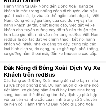
Khách Online
Hành trình từ Đắk Nông đến Đồng Xoài bằng xe
khách là một trong những cách di chuyển vừa hiệu
quả, thoải mái, lại vừa có thể ngắm cảnh đẹp tại Việt
Nam. Cùng với sự gia tăng của các đơn vị vận tải
hành khách uy tín, chất lượng cao, việc đặt vé xe
khách cho tuyến đường này đã trở nên thuận tiện
hơn bao giờ hết, nhờ vào nền tảng redBus Việt Nam.
redBus là đối tác đặt vé chính thức , kết nối hành
khách với nhiều nhà xe đáng tin cậy, cung cấp các
loại hình dịch vụ đa dạng, từ xe ghế ngồi phổ thông,
xe giường nằm thoải mái, đến xe limousine cao cấp.
Đắk Nông đi Đồng Xoài Dịch Vụ Xe
Khách trên redBus
Các hãng xe đi Đồng Xoài mang đến cho bạn nhiều
sự lựa chọn phong phú. Dù bạn muốn đi xe ghế ngồi
tiết kiệm, xe giường nằm êm ái hay limousine hạng
sang, bạn có thể dễ dàng tìm thấy dịch vụ phù hợp
với túi tiền và nhu cầu của mình trong số 3 chuyến
xe hiện có. Hành trình từ Đắk Nông đi Đồng Xoài