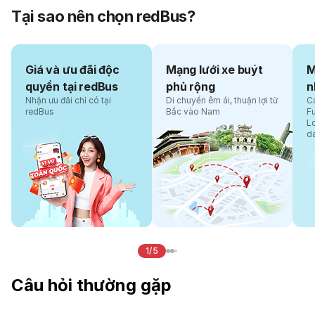
Tại sao nên chọn redBus?
Giá và ưu đãi độc
Mạng lưới xe buýt
M
quyền tại redBus
phủ rộng
n
Nhận ưu đãi chỉ có tại
Di chuyển êm ái, thuận lợi từ
Cá
redBus
Bắc vào Nam
F
L
d
1/5
Câu hỏi thường gặp