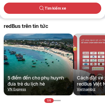
Tìm kiếm xe
redBus trên tin tức
5 điểm đến cho phụ huynh
Cách đặt vé 
đưa trẻ du lịch hè
redBus Việt
VN Express
Vietnambiz
1/6