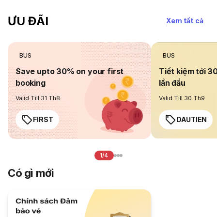
ƯU ĐÃI
Xem tất cả
BUS
BUS
Save upto 30% on your first
Tiết kiệm tới 3
booking
lần đầu
Valid Till 31 Th8
Valid Till 30 Th9
FIRST
DAUTIEN
1/4
Có gì mới