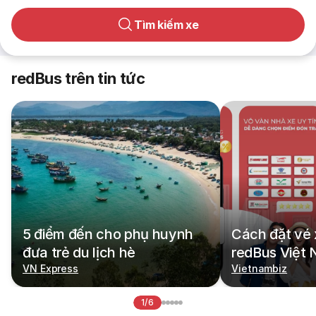
Tìm kiếm xe
redBus trên tin tức
5 điểm đến cho phụ huynh
Cách đặt vé 
đưa trẻ du lịch hè
redBus Việt
VN Express
Vietnambiz
1/6