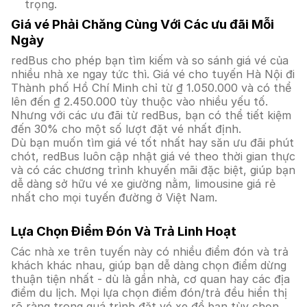
trọng.
Giá vé Phải Chăng Cùng Với Các ưu đãi Mỗi
Ngày
redBus cho phép bạn tìm kiếm và so sánh giá vé của
nhiều nhà xe ngay tức thì. Giá vé cho tuyến Hà Nội đi
Thành phố Hồ Chí Minh chỉ từ ₫ 1.050.000 và có thể
lên đến ₫ 2.450.000 tùy thuộc vào nhiều yếu tố.
Nhưng với các ưu đãi từ redBus, bạn có thể tiết kiệm
đến 30% cho một số lượt đặt vé nhất định.
Dù bạn muốn tìm giá vé tốt nhất hay săn ưu đãi phút
chót, redBus luôn cập nhật giá vé theo thời gian thực
và có các chương trình khuyến mãi đặc biệt, giúp bạn
dễ dàng sở hữu vé xe giường nằm, limousine giá rẻ
nhất cho mọi tuyến đường ở Việt Nam.
Lựa Chọn Điểm Đón Và Trả Linh Hoạt
Các nhà xe trên tuyến này có nhiều điểm đón và trả
khách khác nhau, giúp bạn dễ dàng chọn điểm dừng
thuận tiện nhất - dù là gần nhà, cơ quan hay các địa
điểm du lịch. Mọi lựa chọn điểm đón/trả đều hiển thị
rõ ràng trong quá trình đặt vé xe để bạn tùy chọn