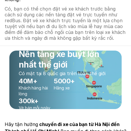
Có, bạn có thể chọn đặt vé xe khách trước bằng
cách sử dụng các nền tảng đặt vé trực tuyến như
redBus. Đặt vé xe khách trực tuyến là một lựa chọn
tuyệt vời nếu bạn đi du lịch vào mùa lễ hay mùa cao
điểm để đảm bảo chỗ ngồi của bạn trên loại xe khách
ưa thích và ngày đi mà không gặp bất kỳ rắc rối.
Nền tảng xe buýt lớn
nhất thế giới
Có mặt tại 8 quốc gia trên toàn thế giới
40M+
5000+
Khách hàng hài
Hãng xe
lòng
300k+
Vé bán mỗi ngày
Hãy tận hưởng
chuyến đi xe của bạn từ Hà Nội đến