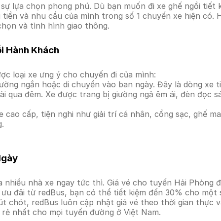
ự lựa chọn phong phú. Dù bạn muốn đi xe ghế ngồi tiết k
i tiền và nhu cầu của mình trong số 1 chuyến xe hiện có.
chọn và tình hình giao thông.
ỗi Hành Khách
ợc loại xe ưng ý cho chuyến đi của mình:
ường ngắn hoặc di chuyển vào ban ngày. Đây là dòng xe ti
i qua đêm. Xe được trang bị giường ngả êm ái, đèn đọc s
 cao cấp, tiện nghi như giải trí cá nhân, cổng sạc, ghế 
g.
Ngày
 nhiều nhà xe ngay tức thì. Giá vé cho tuyến Hải Phòng đ
ưu đãi từ redBus, bạn có thể tiết kiệm đến 30% cho một s
t chót, redBus luôn cập nhật giá vé theo thời gian thực v
á rẻ nhất cho mọi tuyến đường ở Việt Nam.