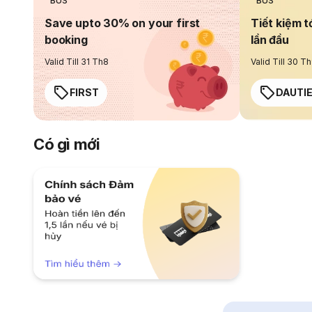
BUS
BUS
Save upto 30% on your first
Tiết kiệm t
booking
lần đầu
Valid Till 31 Th8
Valid Till 30 T
FIRST
DAUTI
Có gì mới