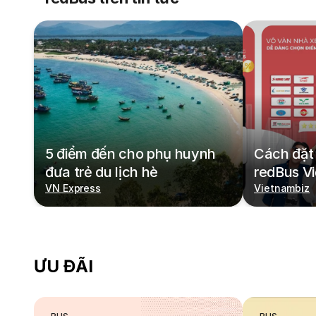
5 điểm đến cho phụ huynh
Cách đặt 
đưa trẻ du lịch hè
redBus V
VN Express
Vietnambiz
ƯU ĐÃI