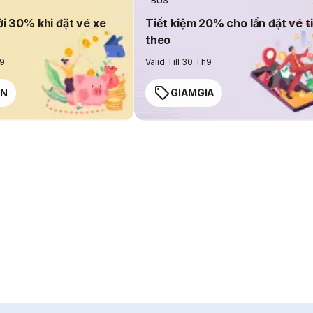
BUS
ới 30% khi đặt vé xe
Tiết kiệm 20% cho lần đặt vé t
theo
h9
Valid Till 30 Th9
EN
GIAMGIA