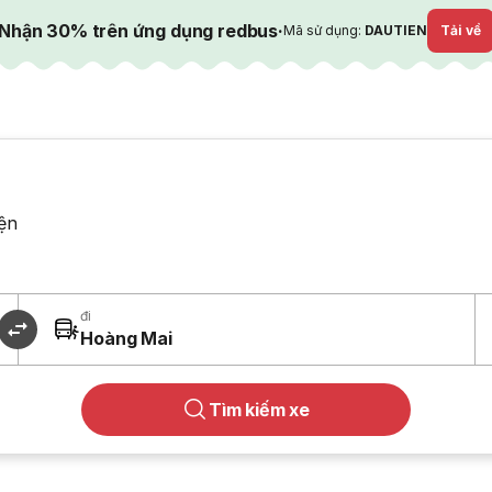
Nhận 30% trên ứng dụng redbus
·
Mã sử dụng:
DAUTIEN
Tải về
ện
đi
Hoàng Mai
Tìm kiếm xe