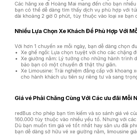
Các hãng xe đi Hoàng Mai mang đến cho bạn nhiều s
bạn có thể dễ dàng tìm thấy dịch vụ phù hợp với tú
dài khoảng 2 giờ 0 phút, tùy thuộc vào loại xe bạn 
Nhiều Lựa Chọn Xe Khách Để Phù Hợp Với M
Với hơn 1 chuyến xe mỗi ngày, bạn dễ dàng chọn đư
Xe ghế ngồi: Lựa chọn tuyệt vời cho các chặng đ
Xe giường nằm: Lý tưởng cho những hành trình dà
bảo bạn có một chuyến đi thật thư giãn.
Xe Limousine: Trải nghiệm đẳng cấp với khoang xe
cho hành khách ưu tiên sự riêng tư và sang trọn
Giá vé Phải Chăng Cùng Với Các ưu đãi Mỗi 
redBus cho phép bạn tìm kiếm và so sánh giá vé của
160.000 tùy thuộc vào nhiều yếu tố. Nhưng với các 
Dù bạn muốn tìm giá vé tốt nhất hay săn ưu đãi phú
bạn dễ dàng sở hữu vé xe giường nằm, limousine gi