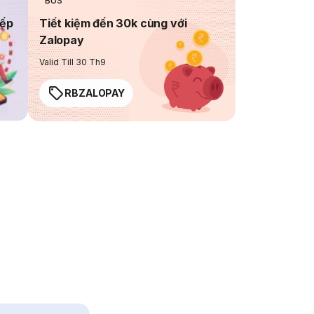
BUS
iếp
Tiết kiệm đến 30k cùng với
Zalopay
Valid Till 30 Th9
RBZALOPAY