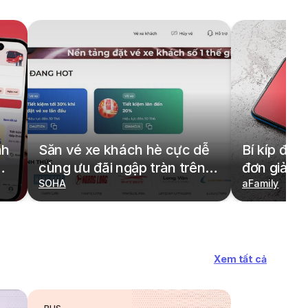
nh
Săn vé xe khách hè cực dễ
Bí kíp đặt
cùng ưu đãi ngập tràn trên
đơn giản,
redBus
SOHA
cả gia đìn
aFamily
Xem tất cả