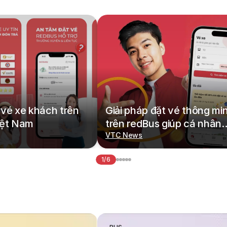
vé xe khách trên
Giải pháp đặt vé thông mi
iệt Nam
trên redBus giúp cá nhân
hoá hành trình di chuyển
VTC News
1/6