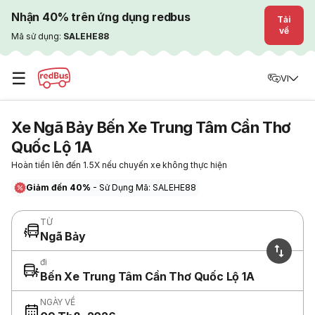
Nhận 40% trên ứng dụng redbus
Tải
về
Mã sử dụng:
SALEHE88
☰
VI
Xe Ngã Bảy Bến Xe Trung Tâm Cần Thơ
Quốc Lộ 1A
Hoàn tiền lên đến 1.5X nếu chuyến xe không thực hiện
Giảm đến 40%
- Sử Dụng Mã: SALEHE88
TỪ
Ngã Bảy
đi
Bến Xe Trung Tâm Cần Thơ Quốc Lộ 1A
NGÀY VỀ