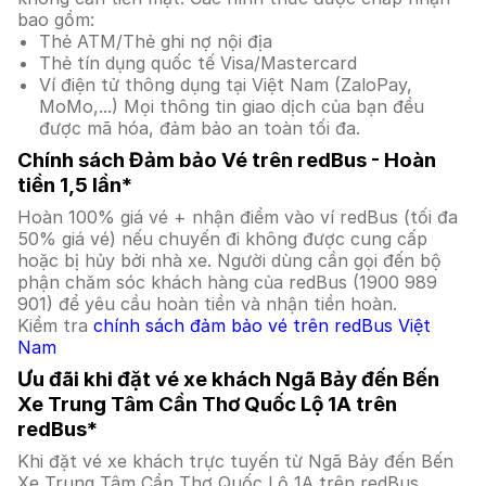
bao gồm:
Thẻ ATM/Thẻ ghi nợ nội địa
Thẻ tín dụng quốc tế Visa/Mastercard
Ví điện tử thông dụng tại Việt Nam (ZaloPay,
MoMo,...) Mọi thông tin giao dịch của bạn đều
được mã hóa, đảm bảo an toàn tối đa.
Chính sách Đảm bảo Vé trên redBus - Hoàn
tiền 1,5 lần*
Hoàn 100% giá vé + nhận điểm vào ví redBus (tối đa
50% giá vé) nếu chuyến đi không được cung cấp
hoặc bị hủy bởi nhà xe. Người dùng cần gọi đến bộ
phận chăm sóc khách hàng của redBus (1900 989
901) để yêu cầu hoàn tiền và nhận tiền hoàn.
Kiểm tra
chính sách đảm bảo vé trên redBus Việt
Nam
Ưu đãi khi đặt vé xe khách Ngã Bảy đến Bến
Xe Trung Tâm Cần Thơ Quốc Lộ 1A trên
redBus*
Khi đặt vé xe khách trực tuyến từ Ngã Bảy đến Bến
Xe Trung Tâm Cần Thơ Quốc Lộ 1A trên redBus,