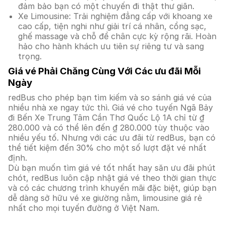
đảm bảo bạn có một chuyến đi thật thư giãn.
Xe Limousine: Trải nghiệm đẳng cấp với khoang xe
cao cấp, tiện nghi như giải trí cá nhân, cổng sạc,
ghế massage và chỗ để chân cực kỳ rộng rãi. Hoàn
hảo cho hành khách ưu tiên sự riêng tư và sang
trọng.
Giá vé Phải Chăng Cùng Với Các ưu đãi Mỗi
Ngày
redBus cho phép bạn tìm kiếm và so sánh giá vé của
nhiều nhà xe ngay tức thì. Giá vé cho tuyến Ngã Bảy
đi Bến Xe Trung Tâm Cần Thơ Quốc Lộ 1A chỉ từ ₫
280.000 và có thể lên đến ₫ 280.000 tùy thuộc vào
nhiều yếu tố. Nhưng với các ưu đãi từ redBus, bạn có
thể tiết kiệm đến 30% cho một số lượt đặt vé nhất
định.
Dù bạn muốn tìm giá vé tốt nhất hay săn ưu đãi phút
chót, redBus luôn cập nhật giá vé theo thời gian thực
và có các chương trình khuyến mãi đặc biệt, giúp bạn
dễ dàng sở hữu vé xe giường nằm, limousine giá rẻ
nhất cho mọi tuyến đường ở Việt Nam.