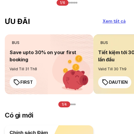
1/6
ƯU ĐÃI
Xem tất cả
BUS
BUS
Save upto 30% on your first
Tiết kiệm tới 3
booking
lần đầu
Valid Till 31 Th8
Valid Till 30 Th9
FIRST
DAUTIEN
1/4
Có gì mới