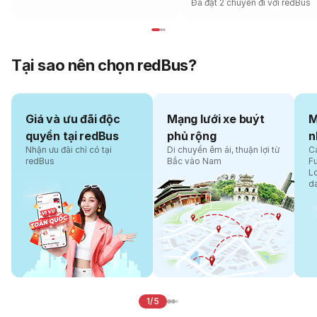
Đã đặt 2 chuyến đi với redBus
Tại sao nên chọn redBus?
Giá và ưu đãi độc
Mạng lưới xe buýt
M
quyền tại redBus
phủ rộng
n
Nhận ưu đãi chỉ có tại
Di chuyển êm ái, thuận lợi từ
Cá
redBus
Bắc vào Nam
F
L
d
1/5