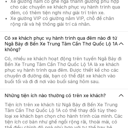
Xe giường nằm có ghế ngả thành giường phù hợp
cho các chuyến xe khách phục vụ hành trình qua
đêm, có thêm tiện nghi như giải trí trên xe.
Xe giường VIP có giường nằm VIP, chỗ để chân
rộng rãi và hệ thống giải trí cá nhân.
Có xe khách phục vụ hành trình qua đêm nào đi từ
Ngã Bảy đi Bến Xe Trung Tâm Cần Thơ Quốc Lộ 1A
không?
Có, nhiều xe khách hoạt động trên tuyến Ngã Bảy đi
Bến Xe Trung Tâm Cần Thơ Quốc Lộ 1A là xe khách
phục vụ hành trình qua đêm. Được thiết kế cho các
chuyến đi đường dài, bạn có thể đặt xe khách vào
buổi tối và đi đi nơi vào buổi sáng hôm sau.
Những tiện ích nào thường có trên xe khách?
Tiện ích trên xe khách từ Ngã Bảy đi Bến Xe Trung
Tâm Cần Thơ Quốc Lộ 1A có thể thay đổi tùy theo
loại xe khách bạn chọn cho hành trình của mình. Các
tiện ích cơ bản như ghế ngồi rộng rãi, thoải mái, có
thể điều chỉnh độ ngả phù hợp với tư thế hay hệ