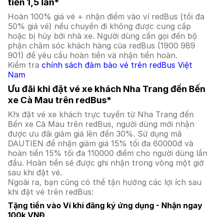
tiền 1,5 lần*
Hoàn 100% giá vé + nhận điểm vào ví redBus (tối đa
50% giá vé) nếu chuyến đi không được cung cấp
hoặc bị hủy bởi nhà xe. Người dùng cần gọi đến bộ
phận chăm sóc khách hàng của redBus (1900 989
901) để yêu cầu hoàn tiền và nhận tiền hoàn.
Kiểm tra
chính sách đảm bảo vé trên redBus Việt
Nam
Ưu đãi khi đặt vé xe khách Nha Trang đến Bến
xe Cà Mau trên redBus*
Khi đặt vé xe khách trực tuyến từ Nha Trang đến
Bến xe Cà Mau trên redBus, người dùng mới nhận
được ưu đãi giảm giá lên đến 30%. Sử dụng mã
DAUTIEN để nhận giảm giá 15% tối đa 60000đ và
hoàn tiền 15% tối đa 110000 điểm cho người dùng lần
đầu. Hoàn tiền sẽ được ghi nhận trong vòng một giờ
sau khi đặt vé.
Ngoài ra, bạn cũng có thể tận hưởng các lợi ích sau
khi đặt vé trên redBus:
Tặng tiền vào Ví khi đăng ký ứng dụng - Nhận ngay
100k VNĐ