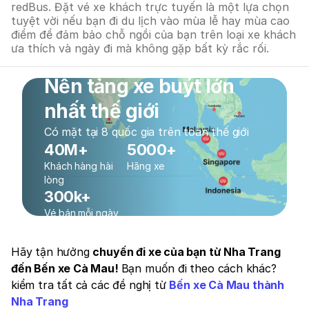
redBus. Đặt vé xe khách trực tuyến là một lựa chọn
tuyệt vời nếu bạn đi du lịch vào mùa lễ hay mùa cao
điểm để đảm bảo chỗ ngồi của bạn trên loại xe khách
ưa thích và ngày đi mà không gặp bất kỳ rắc rối.
Nền tảng xe buýt lớn
nhất thế giới
Có mặt tại 8 quốc gia trên toàn thế giới
40M+
5000+
Khách hàng hài
Hãng xe
lòng
300k+
Vé bán mỗi ngày
Hãy tận hưởng
chuyến đi xe của bạn từ Nha Trang
đến Bến xe Cà Mau!
Bạn muốn đi theo cách khác?
kiểm tra tất cả các đề nghị từ
Bến xe Cà Mau thành
Nha Trang