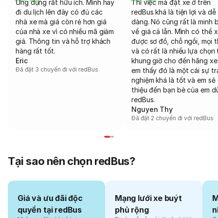
Ứng dụng rất hữu ích. Mình hay
Thì việc mà đặt xe ở trên
đi du lịch lên đây có đủ các
redBus khá là tiện lợi và dễ
nhà xe mà giá còn rẻ hơn giá
dàng. Nó cũng rất là minh 
của nhà xe vì có nhiều mã giảm
về giá cả lẫn. Mình có thể 
giá. Thông tin và hỗ trợ khách
được sơ đồ, chỗ ngồi, mọi 
hàng rất tốt.
và có rất là nhiều lựa chọn 
Eric
khung giờ cho đến hãng xe
Đã đặt 3 chuyến đi với redBus
em thấy đó là một cái sự tr
nghiệm khá là tốt và em sẽ 
thiệu đến bạn bè của em d
redBus.
Nguyen Thy
Đã đặt 2 chuyến đi với redBus
Tại sao nên chọn redBus?
Giá và ưu đãi độc
Mạng lưới xe buýt
M
quyền tại redBus
phủ rộng
n