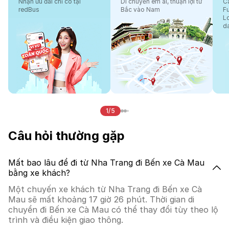
Nhận ưu đãi chỉ có tại
Di chuyển êm ái, thuận lợi từ
Cá
redBus
Bắc vào Nam
F
L
d
1/5
Câu hỏi thường gặp
Mất bao lâu để đi từ Nha Trang đi Bến xe Cà Mau
bằng xe khách?
Một chuyến xe khách từ Nha Trang đi Bến xe Cà
Mau sẽ mất khoảng 17 giờ 26 phút. Thời gian di
chuyển đi Bến xe Cà Mau có thể thay đổi tùy theo lộ
trình và điều kiện giao thông.