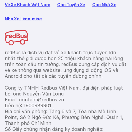
Vé Xe Khách Việt Nam
Các Tuyến Xe
Các Nhà Xe
Nha Xe Limousine
redBus là dịch vụ đặt vé xe khách trực tuyến lớn
nhất thế giới được hơn 25 triệu khách hàng hài lòng
trên toàn cầu tin tưởng. redBus cung cấp dịch vụ đặt
vé xe thông qua website, ứng dụng di động iOS và
Android cho tất cả các tuyến đường chính.
Công ty TNHH Redbus Việt Nam, đại diện pháp luật
bởi ông Nguyễn Văn Long
Email: contact@redbus.vn
Liên hệ: 1900989901
Địa chỉ văn phòng: Tầng 6 và 7, Tòa nhà Mê Linh
Point, Số 2 Ngô Đức Kế, Phường Bến Nghé, Quận 1,
Thành phố Chí Minh
Số Giấy chứng nhận đăng ký doanh nghiệp: