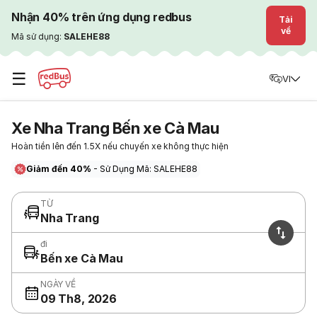
Nhận 40% trên ứng dụng redbus
Tải
về
Mã sử dụng:
SALEHE88
☰
VI
Xe Nha Trang Bến xe Cà Mau
Hoàn tiền lên đến 1.5X nếu chuyến xe không thực hiện
Giảm đến 40%
- Sử Dụng Mã: SALEHE88
TỪ
Nha Trang
đi
Bến xe Cà Mau
NGÀY VỀ
09 Th8, 2026