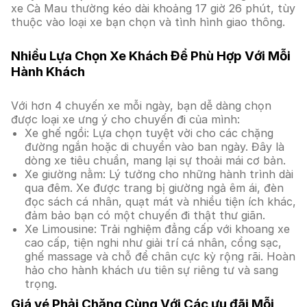
xe Cà Mau thường kéo dài khoảng 17 giờ 26 phút, tùy
thuộc vào loại xe bạn chọn và tình hình giao thông.
Nhiều Lựa Chọn Xe Khách Để Phù Hợp Với Mỗi
Hành Khách
Với hơn 4 chuyến xe mỗi ngày, bạn dễ dàng chọn
được loại xe ưng ý cho chuyến đi của mình:
Xe ghế ngồi: Lựa chọn tuyệt vời cho các chặng
đường ngắn hoặc di chuyển vào ban ngày. Đây là
dòng xe tiêu chuẩn, mang lại sự thoải mái cơ bản.
Xe giường nằm: Lý tưởng cho những hành trình dài
qua đêm. Xe được trang bị giường ngả êm ái, đèn
đọc sách cá nhân, quạt mát và nhiều tiện ích khác,
đảm bảo bạn có một chuyến đi thật thư giãn.
Xe Limousine: Trải nghiệm đẳng cấp với khoang xe
cao cấp, tiện nghi như giải trí cá nhân, cổng sạc,
ghế massage và chỗ để chân cực kỳ rộng rãi. Hoàn
hảo cho hành khách ưu tiên sự riêng tư và sang
trọng.
Giá vé Phải Chăng Cùng Với Các ưu đãi Mỗi