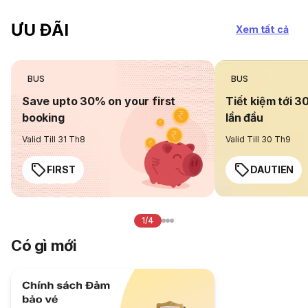
ƯU ĐÃI
Xem tất cả
BUS
BUS
Save upto 30% on your first
Tiết kiệm tới 3
booking
lần đầu
Valid Till 31 Th8
Valid Till 30 Th9
FIRST
DAUTIEN
1/4
Có gì mới