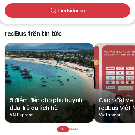
Tìm kiếm xe
redBus trên tin tức
5 điểm đến cho phụ huynh
Cách đặt vé 
đưa trẻ du lịch hè
redBus Việt
VN Express
Vietnambiz
1/6