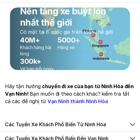
Nền tảng xe buýt lớn
nhất thế giới
Có mặt tại 8 quốc gia trên toàn thế giới
40M+
5000+
Khách hàng hài
Hãng xe
lòng
300k+
Vé bán mỗi ngày
Hãy tận hưởng
chuyến đi xe của bạn từ Ninh Hòa đến
Vạn Ninh!
Bạn muốn đi theo cách khác? kiểm tra tất
cả các đề nghị từ
Vạn Ninh thành Ninh Hòa
Các Tuyến Xe Khách Phổ Biến Từ Ninh Hòa
Các Tuyến Xe Khách Phổ Biến Đến Vạn Ninh