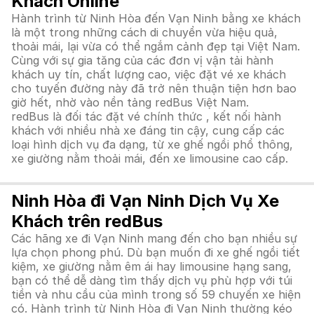
Khách Online
Hành trình từ Ninh Hòa đến Vạn Ninh bằng xe khách
là một trong những cách di chuyển vừa hiệu quả,
thoải mái, lại vừa có thể ngắm cảnh đẹp tại Việt Nam.
Cùng với sự gia tăng của các đơn vị vận tải hành
khách uy tín, chất lượng cao, việc đặt vé xe khách
cho tuyến đường này đã trở nên thuận tiện hơn bao
giờ hết, nhờ vào nền tảng redBus Việt Nam.
redBus là đối tác đặt vé chính thức , kết nối hành
khách với nhiều nhà xe đáng tin cậy, cung cấp các
loại hình dịch vụ đa dạng, từ xe ghế ngồi phổ thông,
xe giường nằm thoải mái, đến xe limousine cao cấp.
Ninh Hòa đi Vạn Ninh Dịch Vụ Xe
Khách trên redBus
Các hãng xe đi Vạn Ninh mang đến cho bạn nhiều sự
lựa chọn phong phú. Dù bạn muốn đi xe ghế ngồi tiết
kiệm, xe giường nằm êm ái hay limousine hạng sang,
bạn có thể dễ dàng tìm thấy dịch vụ phù hợp với túi
tiền và nhu cầu của mình trong số 59 chuyến xe hiện
có. Hành trình từ Ninh Hòa đi Vạn Ninh thường kéo