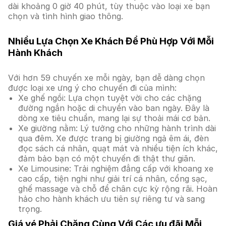
dài khoảng 0 giờ 40 phút, tùy thuộc vào loại xe bạn
chọn và tình hình giao thông.
Nhiều Lựa Chọn Xe Khách Để Phù Hợp Với Mỗi
Hành Khách
Với hơn 59 chuyến xe mỗi ngày, bạn dễ dàng chọn
được loại xe ưng ý cho chuyến đi của mình:
Xe ghế ngồi: Lựa chọn tuyệt vời cho các chặng
đường ngắn hoặc di chuyển vào ban ngày. Đây là
dòng xe tiêu chuẩn, mang lại sự thoải mái cơ bản.
Xe giường nằm: Lý tưởng cho những hành trình dài
qua đêm. Xe được trang bị giường ngả êm ái, đèn
đọc sách cá nhân, quạt mát và nhiều tiện ích khác,
đảm bảo bạn có một chuyến đi thật thư giãn.
Xe Limousine: Trải nghiệm đẳng cấp với khoang xe
cao cấp, tiện nghi như giải trí cá nhân, cổng sạc,
ghế massage và chỗ để chân cực kỳ rộng rãi. Hoàn
hảo cho hành khách ưu tiên sự riêng tư và sang
trọng.
Giá vé Phải Chăng Cùng Với Các ưu đãi Mỗi