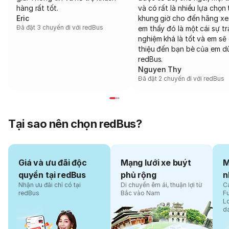
hàng rất tốt.
và có rất là nhiều lựa chọn 
Eric
khung giờ cho đến hãng xe
Đã đặt 3 chuyến đi với redBus
em thấy đó là một cái sự tr
nghiệm khá là tốt và em sẽ 
thiệu đến bạn bè của em d
redBus.
Nguyen Thy
Đã đặt 2 chuyến đi với redBus
Tại sao nên chọn redBus?
Giá và ưu đãi độc
Mạng lưới xe buýt
M
quyền tại redBus
phủ rộng
n
Nhận ưu đãi chỉ có tại
Di chuyển êm ái, thuận lợi từ
Cá
redBus
Bắc vào Nam
F
L
d