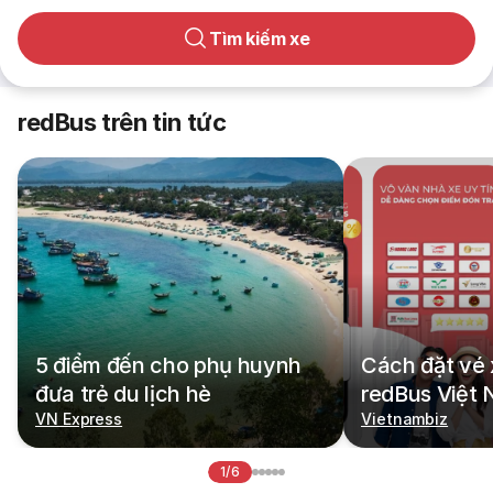
Tìm kiếm xe
redBus trên tin tức
5 điểm đến cho phụ huynh
Cách đặt vé 
đưa trẻ du lịch hè
redBus Việt
VN Express
Vietnambiz
1/6