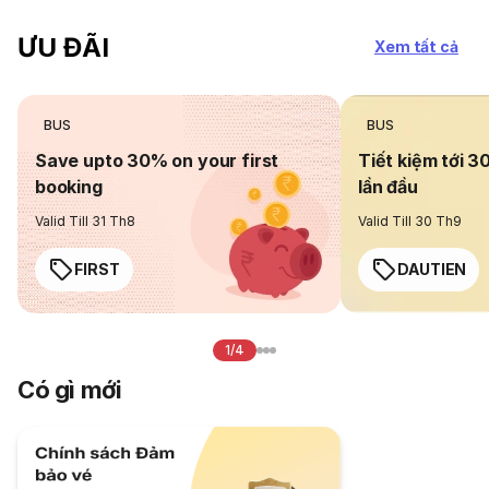
ƯU ĐÃI
Xem tất cả
BUS
BUS
Save upto 30% on your first
Tiết kiệm tới 3
booking
lần đầu
Valid Till 31 Th8
Valid Till 30 Th9
FIRST
DAUTIEN
1/4
Có gì mới