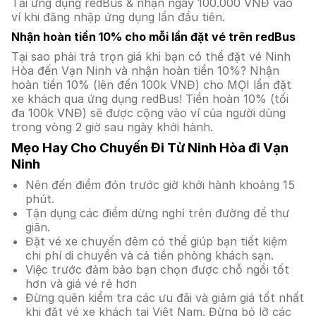
Tải ứng dụng redBus & nhận ngay 100.000 VNĐ vào
ví khi đăng nhập ứng dụng lần đầu tiên.
Nhận hoàn tiền 10% cho mỗi lần đặt vé trên redBus
Tại sao phải trả trọn giá khi bạn có thể đặt vé Ninh
Hòa đến Vạn Ninh và nhận hoàn tiền 10%? Nhận
hoàn tiền 10% (lên đến 100k VNĐ) cho MỌI lần đặt
xe khách qua ứng dụng redBus! Tiền hoàn 10% (tối
đa 100k VNĐ) sẽ được cộng vào ví của người dùng
trong vòng 2 giờ sau ngày khởi hành.
Mẹo Hay Cho Chuyến Đi Từ Ninh Hòa đi Vạn
Ninh
Nên đến điểm đón trước giờ khởi hành khoảng 15
phút.
Tận dụng các điểm dừng nghỉ trên đường để thư
giãn.
Đặt vé xe chuyến đêm có thể giúp bạn tiết kiệm
chi phí di chuyển và cả tiền phòng khách sạn.
Việc trước đảm bảo bạn chọn được chỗ ngồi tốt
hơn và giá vé rẻ hơn
Đừng quên kiểm tra các ưu đãi và giảm giá tốt nhất
khi đặt vé xe khách tại Việt Nam. Đừng bỏ lỡ các