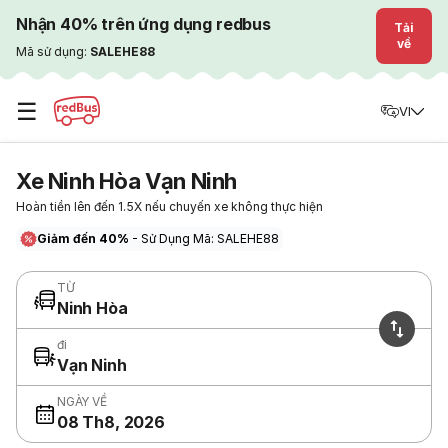
Nhận 40% trên ứng dụng redbus
Tải
về
Mã sử dụng:
SALEHE88
☰
VI
Xe Ninh Hòa Vạn Ninh
Hoàn tiền lên đến 1.5X nếu chuyến xe không thực hiện
Giảm đến 40%
- Sử Dụng Mã: SALEHE88
TỪ
Ninh Hòa
đi
Vạn Ninh
NGÀY VỀ
08 Th8, 2026