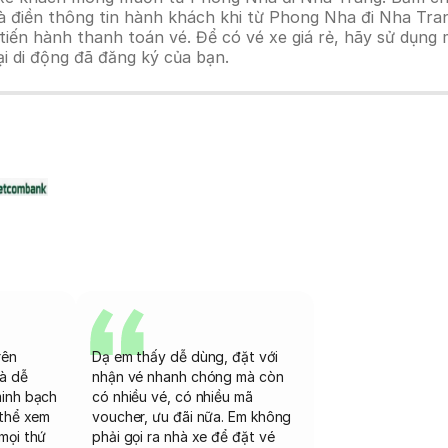
à điền thông tin hành khách khi từ Phong Nha đi Nha Tra
n hành thanh toán vé. Để có vé xe giá rẻ, hãy sử dụng mã
ại di động đã đăng ký của bạn.
rên
Dạ em thấy dễ dùng, đặt với
và dễ
nhận vé nhanh chóng mà còn
minh bạch
có nhiều vé, có nhiều mã
 thể xem
voucher, ưu đãi nữa. Em không
mọi thứ
phải gọi ra nhà xe để đặt vé