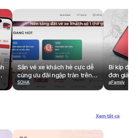
nh
Săn vé xe khách hè cực dễ
Bí kíp đặt
cùng ưu đãi ngập tràn trên
đơn giản,
redBus
SOHA
cả gia đìn
aFamily
Xem tất cả