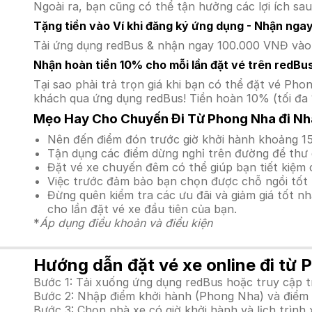
Ngoài ra, bạn cũng có thể tận hưởng các lợi ích sau
Tặng tiền vào Ví khi đăng ký ứng dụng - Nhận nga
Tải ứng dụng redBus & nhận ngay 100.000 VNĐ vào v
Nhận hoàn tiền 10% cho mỗi lần đặt vé trên redBu
Tại sao phải trả trọn giá khi bạn có thể đặt vé P
khách qua ứng dụng redBus! Tiền hoàn 10% (tối đa 
Mẹo Hay Cho Chuyến Đi Từ Phong Nha đi Nh
Nên đến điểm đón trước giờ khởi hành khoảng 15
Tận dụng các điểm dừng nghỉ trên đường để thư 
Đặt vé xe chuyến đêm có thể giúp bạn tiết kiệm c
Việc trước đảm bảo bạn chọn được chỗ ngồi tốt 
Đừng quên kiểm tra các ưu đãi và giảm giá tốt n
cho lần đặt vé xe đầu tiên của bạn.
*
Áp dụng điều khoản và điều kiện
Hướng dẫn đặt vé xe online đi từ 
Bước 1: Tải xuống ứng dụng redBus hoặc truy cập 
Bước 2: Nhập điểm khởi hành (Phong Nha) và điểm đ
Bước 3: Chọn nhà xe có giờ khởi hành và lịch trì