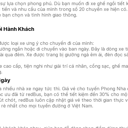
ự lựa chọn phong phú. Dù bạn muốn đi xe ghế ngồi tiết k
úi tiền và nhu cầu của mình trong số 20 chuyến xe hiện c
e bạn chọn và tình hình giao thông.
ỗi Hành Khách
ược loại xe ưng ý cho chuyến đi của mình:
ường ngắn hoặc di chuyển vào ban ngày. Đây là dòng xe ti
i qua đêm. Xe được trang bị giường ngả êm ái, đèn đọc s
 cao cấp, tiện nghi như giải trí cá nhân, cổng sạc, ghế 
g.
Ngày
a nhiều nhà xe ngay tức thì. Giá vé cho tuyến Phong Nha 
c ưu đãi từ redBus, bạn có thể tiết kiệm đến 30% cho một
t chót, redBus luôn cập nhật giá vé theo thời gian thực v
á rẻ nhất cho mọi tuyến đường ở Việt Nam.