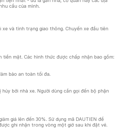
 tiện nhất - dù là gần nhà, cơ quan hay các địa
 nhu cầu của mình.
i xe và tình trạng giao thông. Chuyến xe đầu tiên
n tiền mặt. Các hình thức được chấp nhận bao gồm:
đảm bảo an toàn tối đa.
 hủy bởi nhà xe. Người dùng cần gọi đến bộ phận
 giảm giá lên đến 30%. Sử dụng mã DAUTIEN để
được ghi nhận trong vòng một giờ sau khi đặt vé.