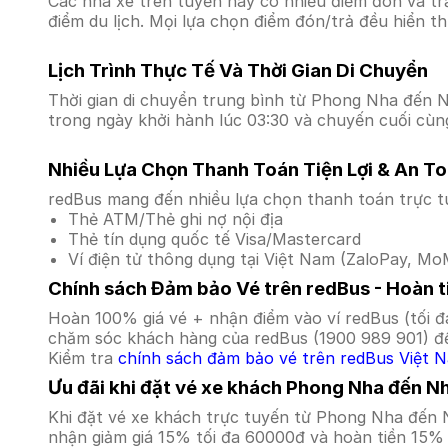
Các nhà xe trên tuyến này có nhiều điểm đón và tr
điểm du lịch. Mọi lựa chọn điểm đón/trả đều hiển t
Lịch Trình Thực Tế Và Thời Gian Di Chuyển
Thời gian di chuyển trung bình từ Phong Nha đến Nh
trong ngày khởi hành lúc 03:30 và chuyến cuối cùng
Nhiều Lựa Chọn Thanh Toán Tiện Lợi & An T
redBus mang đến nhiều lựa chọn thanh toán trực t
Thẻ ATM/Thẻ ghi nợ nội địa
Thẻ tín dụng quốc tế Visa/Mastercard
Ví điện tử thông dụng tại Việt Nam (ZaloPay, MoM
Chính sách Đảm bảo Vé trên redBus - Hoàn ti
Hoàn 100% giá vé + nhận điểm vào ví redBus (tối đ
chăm sóc khách hàng của redBus (1900 989 901) để
Kiểm tra
chính sách đảm bảo vé trên redBus Việt 
Ưu đãi khi đặt vé xe khách Phong Nha đến N
Khi đặt vé xe khách trực tuyến từ Phong Nha đến 
nhận giảm giá 15% tối đa 60000đ và hoàn tiền 15% 