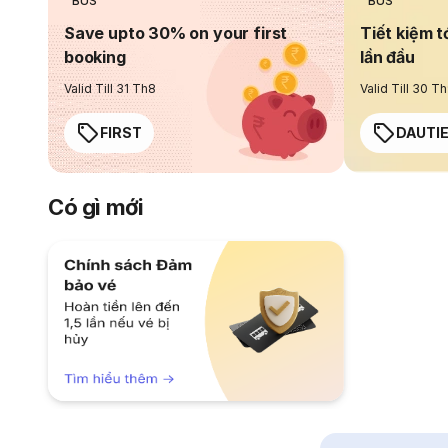
BUS
BUS
Save upto 30% on your first
Tiết kiệm t
booking
lần đầu
Valid Till 31 Th8
Valid Till 30 T
FIRST
DAUTI
Có gì mới