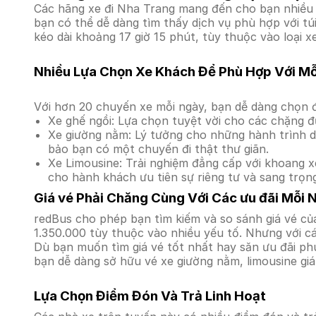
Các hãng xe đi Nha Trang mang đến cho bạn nhiều s
bạn có thể dễ dàng tìm thấy dịch vụ phù hợp với t
kéo dài khoảng 17 giờ 15 phút, tùy thuộc vào loại x
Nhiều Lựa Chọn Xe Khách Để Phù Hợp Với M
Với hơn 20 chuyến xe mỗi ngày, bạn dễ dàng chọn đ
Xe ghế ngồi: Lựa chọn tuyệt vời cho các chặng đ
Xe giường nằm: Lý tưởng cho những hành trình dà
bảo bạn có một chuyến đi thật thư giãn.
Xe Limousine: Trải nghiệm đẳng cấp với khoang xe
cho hành khách ưu tiên sự riêng tư và sang trọn
Giá vé Phải Chăng Cùng Với Các ưu đãi Mỗi 
redBus cho phép bạn tìm kiếm và so sánh giá vé củ
1.350.000 tùy thuộc vào nhiều yếu tố. Nhưng với cá
Dù bạn muốn tìm giá vé tốt nhất hay săn ưu đãi phú
bạn dễ dàng sở hữu vé xe giường nằm, limousine gi
Lựa Chọn Điểm Đón Và Trả Linh Hoạt