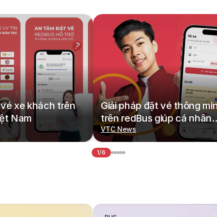
vé xe khách trên
Giải pháp đặt vé thông mi
iệt Nam
trên redBus giúp cá nhân
hoá hành trình di chuyển
VTC News
1/6