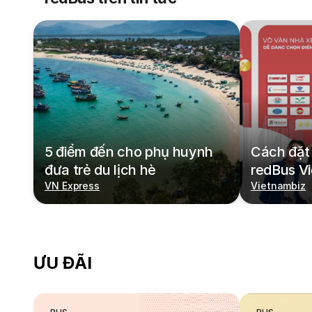
5 điểm đến cho phụ huynh
Cách đặt 
đưa trẻ du lịch hè
redBus V
VN Express
Vietnambiz
ƯU ĐÃI