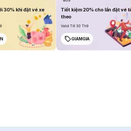
BUS
ới 30% khi đặt vé xe
Tiết kiệm 20% cho lần đặt vé t
theo
h9
Valid Till 30 Th9
EN
GIAMGIA