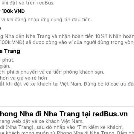
 khi đặt vé trên redBus:
y 100k VNĐ
í khi đăng nhập ứng dụng lần đầu tiên.
s
hong Nha đến Nha Trang và nhận hoàn tiền 10%? Nhận hoàn
100k VNĐ) sẽ được cộng vào ví của người dùng trong vòng
a Trang
 phút.
giãn.
hi phí di chuyển và cả tiền phòng khách sạn.
hơn và giá vé rẻ hơn
hất khi đặt vé xe khách tại Việt Nam. Đừng bỏ lỡ các ưu đ
Phong Nha đi Nha Trang tại redBus.vn
trang web đặt vé xe khách Việt Nam.
i (Nha Trang), sau đó nhấp vào 'Tìm kiếm xe khách'.
nh xe khách mong muốn từ Phong Nha đi Nha Trang. Bấm ch