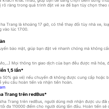
ả khách khác nhau, giúp bạn dễ dàng chọn điểm dừng thuận
hị rõ ràng trong quá trình đặt vé xe để bạn tùy chọn theo
a Trang là khoảng 17 giờ, có thể thay đổi tùy nhà xe, loạ
 vào lúc 17:00.
oàn
uyến bảo mật, giúp bạn đặt vé nhanh chóng mà không cầ
o,...) Mọi thông tin giao dịch của bạn đều được mã hóa, 
ền 1,5 lần*
a 50% giá vé) nếu chuyến đi không được cung cấp hoặc bị
 yêu cầu hoàn tiền và nhận tiền hoàn.
Nam
ha Trang trên redBus*
Nha Trang trên redBus, người dùng mới nhận được ưu đãi
tối đa 110000 điểm cho người dùng lần đầu. Hoàn tiền sẽ 