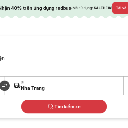
Nhận 40% trên ứng dụng redbus
·
Mã sử dụng:
SALEHE88
Tải về
ện
đi
Nha Trang
Tìm kiếm xe