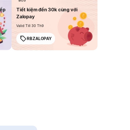
BUS
iếp
Tiết kiệm đến 30k cùng với
Zalopay
Valid Till 30 Th9
RBZALOPAY