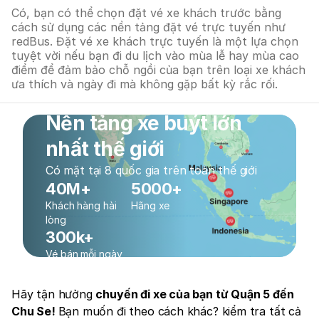
Có, bạn có thể chọn đặt vé xe khách trước bằng
cách sử dụng các nền tảng đặt vé trực tuyến như
redBus. Đặt vé xe khách trực tuyến là một lựa chọn
tuyệt vời nếu bạn đi du lịch vào mùa lễ hay mùa cao
điểm để đảm bảo chỗ ngồi của bạn trên loại xe khách
ưa thích và ngày đi mà không gặp bất kỳ rắc rối.
Nền tảng xe buýt lớn
nhất thế giới
Có mặt tại 8 quốc gia trên toàn thế giới
40M+
5000+
Khách hàng hài
Hãng xe
lòng
300k+
Vé bán mỗi ngày
Hãy tận hưởng
chuyến đi xe của bạn từ Quận 5 đến
Chu Se!
Bạn muốn đi theo cách khác? kiểm tra tất cả