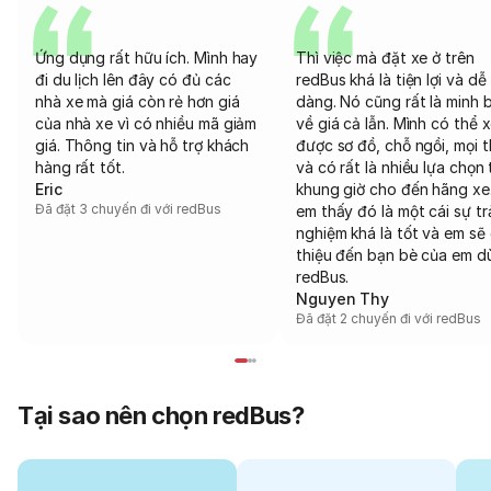
Ứng dụng rất hữu ích. Mình hay
Thì việc mà đặt xe ở trên
đi du lịch lên đây có đủ các
redBus khá là tiện lợi và dễ
nhà xe mà giá còn rẻ hơn giá
dàng. Nó cũng rất là minh 
của nhà xe vì có nhiều mã giảm
về giá cả lẫn. Mình có thể 
giá. Thông tin và hỗ trợ khách
được sơ đồ, chỗ ngồi, mọi 
hàng rất tốt.
và có rất là nhiều lựa chọn 
Eric
khung giờ cho đến hãng xe
Đã đặt 3 chuyến đi với redBus
em thấy đó là một cái sự tr
nghiệm khá là tốt và em sẽ 
thiệu đến bạn bè của em d
redBus.
Nguyen Thy
Đã đặt 2 chuyến đi với redBus
Tại sao nên chọn redBus?