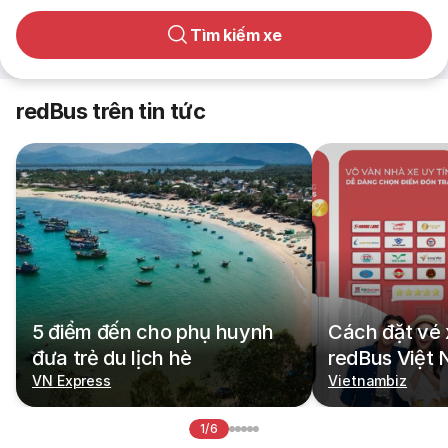
Tìm kiếm xe
redBus trên tin tức
5 điểm đến cho phụ huynh
Cách đặt vé 
đưa trẻ du lịch hè
redBus Việt
VN Express
Vietnambiz
1/6