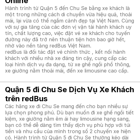
Online
Hành trình từ Quận 5 đến Chu Se bằng xe khách là
một trong những cách di chuyển vừa hiệu quả, thoải
mái, lại vừa có thể ngắm cảnh đẹp tại Việt Nam. Cùng
với sự gia tăng của các đơn vị vận tải hành khách uy
tín, chất lượng cao, việc đặt vé xe khách cho tuyến
đường này đã trở nên thuận tiện hơn bao giờ hết,
nhờ vào nền tảng redBus Việt Nam.
redBus là đối tác đặt vé chính thức , kết nối hành
khách với nhiều nhà xe đáng tin cậy, cung cấp các
loại hình dịch vụ đa dạng, từ xe ghế ngồi phổ thông,
xe giường nằm thoải mái, đến xe limousine cao cấp.
Quận 5 đi Chu Se Dịch Vụ Xe Khách
trên redBus
Các hãng xe đi Chu Se mang đến cho bạn nhiều sự
lựa chọn phong phú. Dù bạn muốn đi xe ghế ngồi tiết
kiệm, xe giường nằm êm ái hay limousine hạng sang,
bạn có thể dễ dàng tìm thấy dịch vụ phù hợp với túi
tiền và nhu cầu của mình trong số 2 chuyến xe hiện
có. Hành trình từ Quận 5 đi Chu Se thường kéo dài