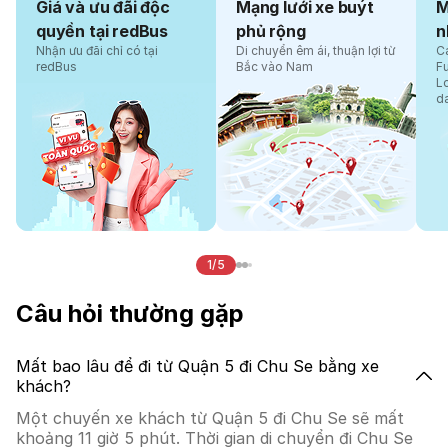
Giá và ưu đãi độc
Mạng lưới xe buýt
M
quyền tại redBus
phủ rộng
n
Nhận ưu đãi chỉ có tại
Di chuyển êm ái, thuận lợi từ
Cá
redBus
Bắc vào Nam
F
L
d
1/5
Câu hỏi thường gặp
Mất bao lâu để đi từ Quận 5 đi Chu Se bằng xe
khách?
Một chuyến xe khách từ Quận 5 đi Chu Se sẽ mất
khoảng 11 giờ 5 phút. Thời gian di chuyển đi Chu Se