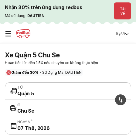
Nhận 30% trên ứng dụng redbus
Tải
về
Mã sử dụng:
DAUTIEN
☰
VI
Xe Quận 5 Chu Se
Hoàn tiền lên đến 1.5X nếu chuyến xe không thực hiện
Giảm đến 30%
- Sử Dụng Mã: DAUTIEN
TỪ
Quận 5
đi
Chu Se
NGÀY VỀ
07 Th8, 2026