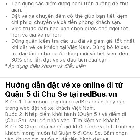
Tận dụng các điểm dừng nghỉ trên đường để thư
giãn.
Đặt vé xe chuyến đêm có thể giúp bạn tiết kiệm
chi phí di chuyển và cả tiền phòng khách sạn.
Việc trước đảm bảo bạn chọn được chỗ ngồi tốt
hơn và giá vé rẻ hơn
Đừng quên kiểm tra các ưu đãi và giảm giá tốt nhất
khi đặt vé xe khách tại Việt Nam. Đừng bỏ lỡ các
ưu đãi dành cho người dùng mới và tiết kiệm đến
30% cho lần đặt vé xe đầu tiên của bạn.
*
Áp dụng điều khoản và điều kiện
Hướng dẫn đặt vé xe online đi từ
Quận 5 đi Chu Se tại redBus.vn
Bước 1: Tải xuống ứng dụng redBus hoặc truy cập
trang web đặt vé xe khách Việt Nam.
Bước 2: Nhập điểm khởi hành (Quận 5 ) và điểm đi
(Chu Se), sau đó nhấp vào 'Tìm kiếm xe khách'.
Bước 3: Chọn nhà xe có giờ khởi hành và lịch trình xe
khách mong muốn từ Quận 5 đi Chu Se. Bấm chọn
vào khung giờ muốn đi để tiến hành đặt vé.