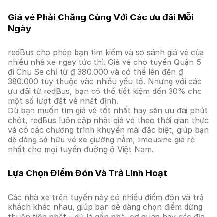
Giá vé Phải Chăng Cùng Với Các ưu đãi Mỗi
Ngày
redBus cho phép bạn tìm kiếm và so sánh giá vé của
nhiều nhà xe ngay tức thì. Giá vé cho tuyến Quận 5
đi Chu Se chỉ từ ₫ 380.000 và có thể lên đến ₫
380.000 tùy thuộc vào nhiều yếu tố. Nhưng với các
ưu đãi từ redBus, bạn có thể tiết kiệm đến 30% cho
một số lượt đặt vé nhất định.
Dù bạn muốn tìm giá vé tốt nhất hay săn ưu đãi phút
chót, redBus luôn cập nhật giá vé theo thời gian thực
và có các chương trình khuyến mãi đặc biệt, giúp bạn
dễ dàng sở hữu vé xe giường nằm, limousine giá rẻ
nhất cho mọi tuyến đường ở Việt Nam.
Lựa Chọn Điểm Đón Và Trả Linh Hoạt
Các nhà xe trên tuyến này có nhiều điểm đón và trả
khách khác nhau, giúp bạn dễ dàng chọn điểm dừng
thuận tiện nhất - dù là gần nhà, cơ quan hay các địa