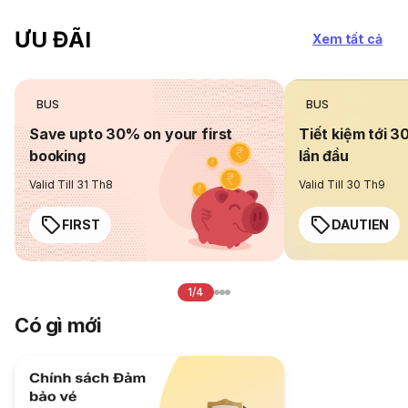
ƯU ĐÃI
Xem tất cả
BUS
BUS
Save upto 30% on your first
Tiết kiệm tới 3
booking
lần đầu
Valid Till 31 Th8
Valid Till 30 Th9
FIRST
DAUTIEN
1/4
Có gì mới