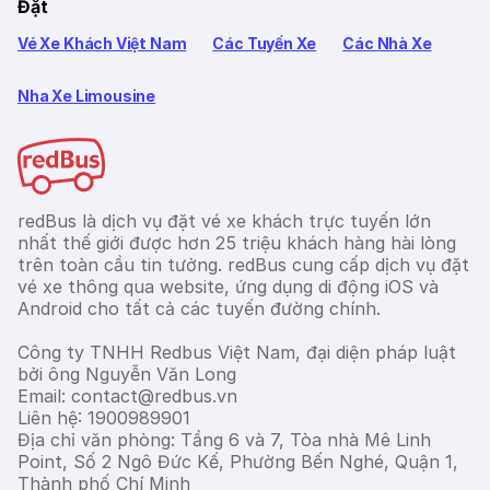
Đặt
Vé Xe Khách Việt Nam
Các Tuyến Xe
Các Nhà Xe
Nha Xe Limousine
redBus là dịch vụ đặt vé xe khách trực tuyến lớn
nhất thế giới được hơn 25 triệu khách hàng hài lòng
trên toàn cầu tin tưởng. redBus cung cấp dịch vụ đặt
vé xe thông qua website, ứng dụng di động iOS và
Android cho tất cả các tuyến đường chính.
Công ty TNHH Redbus Việt Nam, đại diện pháp luật
bởi ông Nguyễn Văn Long
Email: contact@redbus.vn
Liên hệ: 1900989901
Địa chỉ văn phòng: Tầng 6 và 7, Tòa nhà Mê Linh
Point, Số 2 Ngô Đức Kế, Phường Bến Nghé, Quận 1,
Thành phố Chí Minh