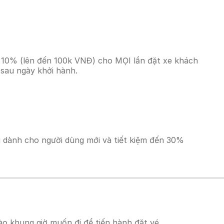
n 10% (lên đến 100k VNĐ) cho MỌI lần đặt xe khách
 sau ngày khởi hành.
ãi dành cho người dùng mới và tiết kiệm đến 30%
o khung giờ muốn đi để tiến hành đặt vé.