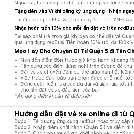
Ngoài ra, bạn cũng có thể tận hưởng các lợi ích sau
Tặng tiền vào Ví khi đăng ký ứng dụng - Nhận nga
Tải ứng dụng redBus & nhận ngay 100.000 VNĐ vào v
Nhận hoàn tiền 10% cho mỗi lần đặt vé trên redBu
Tại sao phải trả trọn giá khi bạn có thể đặt vé Q
qua ứng dụng redBus! Tiền hoàn 10% (tối đa 100k V
Mẹo Hay Cho Chuyến Đi Từ Quận 5 đi Tân C
Nên đến điểm đón trước giờ khởi hành khoảng 15
Tận dụng các điểm dừng nghỉ trên đường để thư 
Đặt vé xe chuyến đêm có thể giúp bạn tiết kiệm c
Việc trước đảm bảo bạn chọn được chỗ ngồi tốt 
Đừng quên kiểm tra các ưu đãi và giảm giá tốt n
cho lần đặt vé xe đầu tiên của bạn.
*
Áp dụng điều khoản và điều kiện
Hướng dẫn đặt vé xe online đi từ 
Bước 1: Tải xuống ứng dụng redBus hoặc truy cập 
Bước 2: Nhập điểm khởi hành (Quận 5 ) và điểm đi 
Bước 3: Chọn nhà xe có giờ khởi hành và lịch trìn