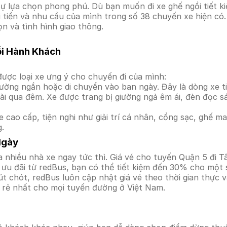
 lựa chọn phong phú. Dù bạn muốn đi xe ghế ngồi tiết ki
i tiền và nhu cầu của mình trong số 38 chuyến xe hiện có
ọn và tình hình giao thông.
ỗi Hành Khách
ược loại xe ưng ý cho chuyến đi của mình:
ường ngắn hoặc di chuyển vào ban ngày. Đây là dòng xe ti
i qua đêm. Xe được trang bị giường ngả êm ái, đèn đọc s
 cao cấp, tiện nghi như giải trí cá nhân, cổng sạc, ghế 
g.
Ngày
 nhiều nhà xe ngay tức thì. Giá vé cho tuyến Quận 5 đi T
ưu đãi từ redBus, bạn có thể tiết kiệm đến 30% cho một s
t chót, redBus luôn cập nhật giá vé theo thời gian thực v
á rẻ nhất cho mọi tuyến đường ở Việt Nam.