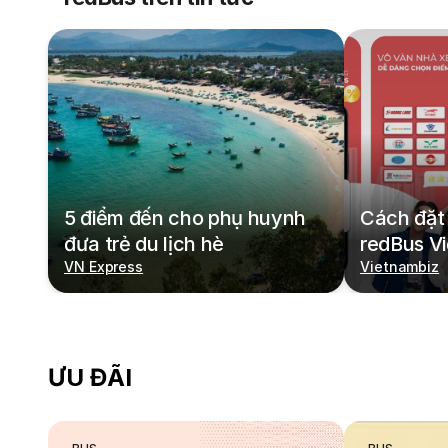
5 điểm đến cho phụ huynh
Cách đặt 
đưa trẻ du lịch hè
redBus V
VN Express
Vietnambiz
ƯU ĐÃI