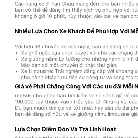
Các hãng xe đi Tân Châu mang đến cho bạn nhiều sự
bạn có thể dễ dàng tìm thấy dịch vụ phù hợp với tú
khoảng 6 giờ 10 phút, tùy thuộc vào loại xe bạn ch
Nhiều Lựa Chọn Xe Khách Để Phù Hợp Với M
Với hơn 38 chuyến xe mỗi ngày, bạn dễ dàng chọn đ
Xe ghế ngồi: Lựa chọn tuyệt vời cho các chặng đ
Xe giường nằm: Lý tưởng cho những hành trình dà
bảo bạn có một chuyến đi thật thư giãn.
Xe Limousine: Trải nghiệm đẳng cấp với khoang xe
cho hành khách ưu tiên sự riêng tư và sang trọn
Giá vé Phải Chăng Cùng Với Các ưu đãi Mỗi 
redBus cho phép bạn tìm kiếm và so sánh giá vé của
190.000 tùy thuộc vào nhiều yếu tố. Nhưng với các 
Dù bạn muốn tìm giá vé tốt nhất hay săn ưu đãi phú
bạn dễ dàng sở hữu vé xe giường nằm, limousine gi
Lựa Chọn Điểm Đón Và Trả Linh Hoạt