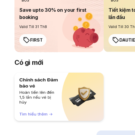
BUS
BUS
Save upto 30% on your first
Tiết kiệm t
booking
lần đầu
Valid Till 31 Th8
Valid Till 30 T
FIRST
DAUTI
Có gì mới