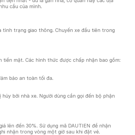
 tiện nhất - dù là gần nhà, cơ quan hay các địa
 nhu cầu của mình.
à tình trạng giao thông. Chuyến xe đầu tiên trong
n tiền mặt. Các hình thức được chấp nhận bao gồm:
đảm bảo an toàn tối đa.
 hủy bởi nhà xe. Người dùng cần gọi đến bộ phận
m giá lên đến 30%. Sử dụng mã DAUTIEN để nhận
ghi nhận trong vòng một giờ sau khi đặt vé.