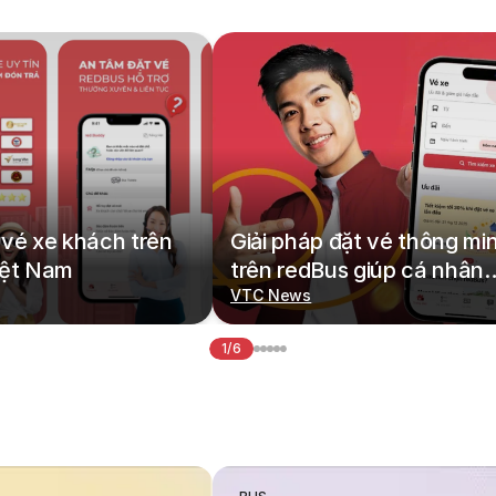
vé xe khách trên
Giải pháp đặt vé thông mi
iệt Nam
trên redBus giúp cá nhân
hoá hành trình di chuyển
VTC News
1/6