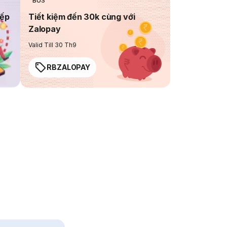
BUS
iếp
Tiết kiệm đến 30k cùng với
Zalopay
Valid Till 30 Th9
RBZALOPAY