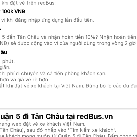
 khi đặt vé trên redBus:
y 100k VNĐ
í khi đăng nhập ứng dụng lần đầu tiên.
s
uận 5 đến Tân Châu và nhận hoàn tiền 10%? Nhận hoàn tiề
NĐ) sẽ được cộng vào ví của người dùng trong vòng 2 giờ
hâu
 phút.
giãn.
hi phí di chuyển và cả tiền phòng khách sạn.
hơn và giá vé rẻ hơn
hất khi đặt vé xe khách tại Việt Nam. Đừng bỏ lỡ các ưu đ
Quận 5 đi Tân Châu tại redBus.vn
trang web đặt vé xe khách Việt Nam.
(Tân Châu), sau đó nhấp vào 'Tìm kiếm xe khách'.
h xe khách mong muốn từ Quận 5 đi Tân Châu. Bấm chọn và