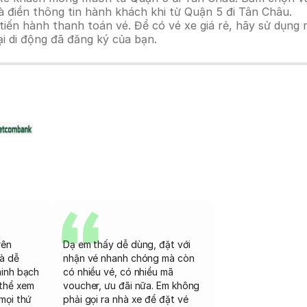
à điền thông tin hành khách khi từ Quận 5 đi Tân Châu.
n hành thanh toán vé. Để có vé xe giá rẻ, hãy sử dụng mã
ại di động đã đăng ký của bạn.
rên
Dạ em thấy dễ dùng, đặt với
và dễ
nhận vé nhanh chóng mà còn
minh bạch
có nhiều vé, có nhiều mã
 thể xem
voucher, ưu đãi nữa. Em không
mọi thứ
phải gọi ra nhà xe để đặt vé