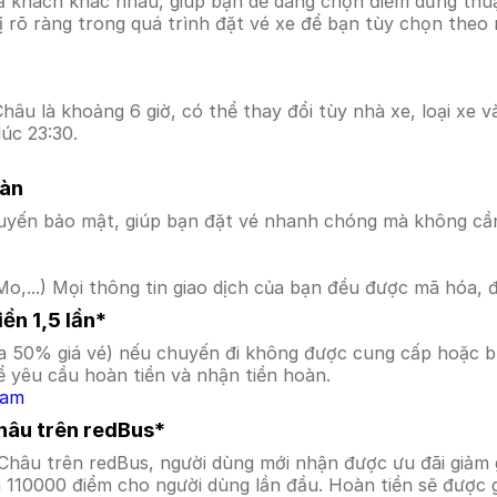
ả khách khác nhau, giúp bạn dễ dàng chọn điểm dừng thuận
hị rõ ràng trong quá trình đặt vé xe để bạn tùy chọn theo
âu là khoảng 6 giờ, có thể thay đổi tùy nhà xe, loại xe v
úc 23:30.
oàn
uyến bảo mật, giúp bạn đặt vé nhanh chóng mà không cầ
o,...) Mọi thông tin giao dịch của bạn đều được mã hóa, 
ền 1,5 lần*
a 50% giá vé) nếu chuyến đi không được cung cấp hoặc bị
 yêu cầu hoàn tiền và nhận tiền hoàn.
Nam
Châu trên redBus*
 Châu trên redBus, người dùng mới nhận được ưu đãi giả
a 110000 điểm cho người dùng lần đầu. Hoàn tiền sẽ được 