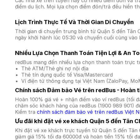
Các nhà xe trên tuyến này có nhiều điểm đón và tr
điểm du lịch. Mọi lựa chọn điểm đón/trả đều hiển t
Lịch Trình Thực Tế Và Thời Gian Di Chuyển
Thời gian di chuyển trung bình từ Quận 5 đến Tân Ch
ngày khởi hành lúc 05:30 và chuyến cuối cùng vào l
Nhiều Lựa Chọn Thanh Toán Tiện Lợi & An T
redBus mang đến nhiều lựa chọn thanh toán trực t
Thẻ ATM/Thẻ ghi nợ nội địa
Thẻ tín dụng quốc tế Visa/Mastercard
Ví điện tử thông dụng tại Việt Nam (ZaloPay, MoM
Chính sách Đảm bảo Vé trên redBus - Hoàn ti
Hoàn 100% giá vé + nhận điểm vào ví redBus (tối đ
chăm sóc khách hàng của redBus (1900 989 901) để
Kiểm tra
chính sách đảm bảo vé trên redBus Việt 
Ưu đãi khi đặt vé xe khách Quận 5 đến Tân 
Khi đặt vé xe khách trực tuyến từ Quận 5 đến Tân
giảm giá 15% tối đa 60000đ và hoàn tiền 15% tối đ