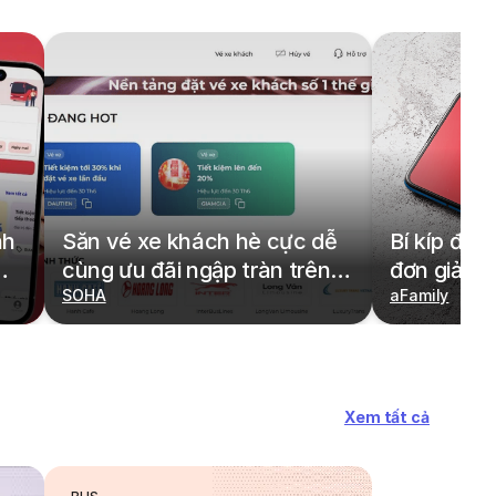
nh
Săn vé xe khách hè cực dễ
Bí kíp đặt
cùng ưu đãi ngập tràn trên
đơn giản,
redBus
SOHA
cả gia đìn
aFamily
Xem tất cả