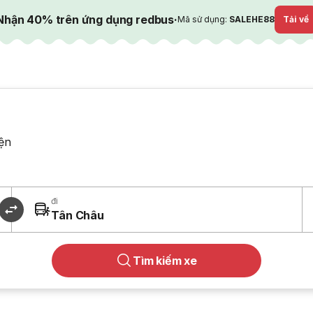
Nhận 40% trên ứng dụng redbus
·
Mã sử dụng:
SALEHE88
Tải về
ện
đi
Tân Châu
Tìm kiếm xe