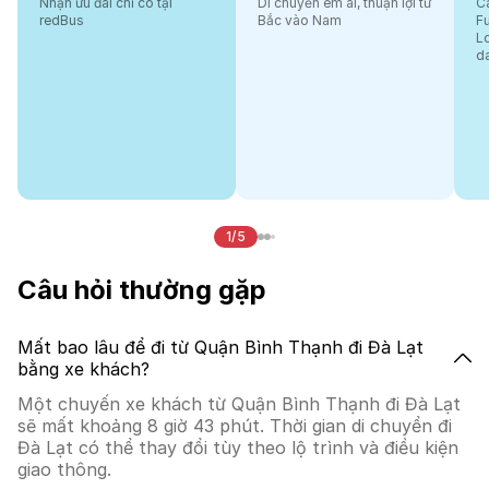
Nhận ưu đãi chỉ có tại
Di chuyển êm ái, thuận lợi từ
Cá
redBus
Bắc vào Nam
F
L
d
1/5
Câu hỏi thường gặp
Mất bao lâu để đi từ Quận Bình Thạnh đi Đà Lạt
bằng xe khách?
Một chuyến xe khách từ Quận Bình Thạnh đi Đà Lạt
sẽ mất khoảng 8 giờ 43 phút. Thời gian di chuyển đi
Đà Lạt có thể thay đổi tùy theo lộ trình và điều kiện
giao thông.