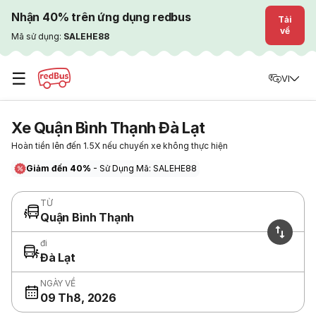
Nhận 40% trên ứng dụng redbus
Tải
về
Mã sử dụng:
SALEHE88
☰
VI
Xe Quận Bình Thạnh Đà Lạt
Hoàn tiền lên đến 1.5X nếu chuyến xe không thực hiện
Giảm đến 40%
- Sử Dụng Mã: SALEHE88
TỪ
Quận Bình Thạnh
đi
Đà Lạt
NGÀY VỀ
09 Th8, 2026