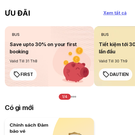
ƯU ĐÃI
Xem tất cả
BUS
BUS
Save upto 30% on your first
Tiết kiệm tới 3
booking
lần đầu
Valid Till 31 Th8
Valid Till 30 Th9
FIRST
DAUTIEN
1/4
Có gì mới