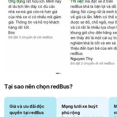
Ứng dụng rất hữu ích. Mình hay
Thì việc mà đặt xe ở trên
đi du lịch lên đây có đủ các
redBus khá là tiện lợi và dễ
nhà xe mà giá còn rẻ hơn giá
dàng. Nó cũng rất là minh 
của nhà xe vì có nhiều mã giảm
về giá cả lẫn. Mình có thể 
giá. Thông tin và hỗ trợ khách
được sơ đồ, chỗ ngồi, mọi 
hàng rất tốt.
và có rất là nhiều lựa chọn 
Eric
khung giờ cho đến hãng xe
Đã đặt 3 chuyến đi với redBus
em thấy đó là một cái sự tr
nghiệm khá là tốt và em sẽ 
thiệu đến bạn bè của em d
redBus.
Nguyen Thy
Đã đặt 2 chuyến đi với redBus
Tại sao nên chọn redBus?
Giá và ưu đãi độc
Mạng lưới xe buýt
M
quyền tại redBus
phủ rộng
n