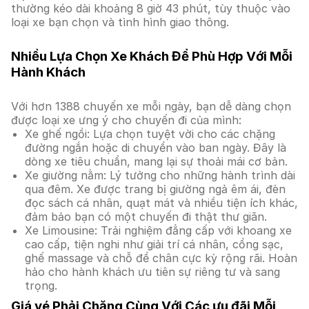
thường kéo dài khoảng 8 giờ 43 phút, tùy thuộc vào
loại xe bạn chọn và tình hình giao thông.
Nhiều Lựa Chọn Xe Khách Để Phù Hợp Với Mỗi
Hành Khách
Với hơn 1388 chuyến xe mỗi ngày, bạn dễ dàng chọn
được loại xe ưng ý cho chuyến đi của mình:
Xe ghế ngồi: Lựa chọn tuyệt vời cho các chặng
đường ngắn hoặc di chuyển vào ban ngày. Đây là
dòng xe tiêu chuẩn, mang lại sự thoải mái cơ bản.
Xe giường nằm: Lý tưởng cho những hành trình dài
qua đêm. Xe được trang bị giường ngả êm ái, đèn
đọc sách cá nhân, quạt mát và nhiều tiện ích khác,
đảm bảo bạn có một chuyến đi thật thư giãn.
Xe Limousine: Trải nghiệm đẳng cấp với khoang xe
cao cấp, tiện nghi như giải trí cá nhân, cổng sạc,
ghế massage và chỗ để chân cực kỳ rộng rãi. Hoàn
hảo cho hành khách ưu tiên sự riêng tư và sang
trọng.
Giá vé Phải Chăng Cùng Với Các ưu đãi Mỗi