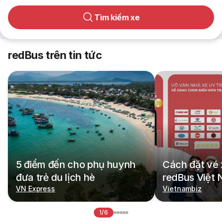
Tìm kiếm xe
redBus trên tin tức
5 điểm đến cho phụ huynh
Cách đặt vé 
đưa trẻ du lịch hè
redBus Việt
VN Express
Vietnambiz
1/6