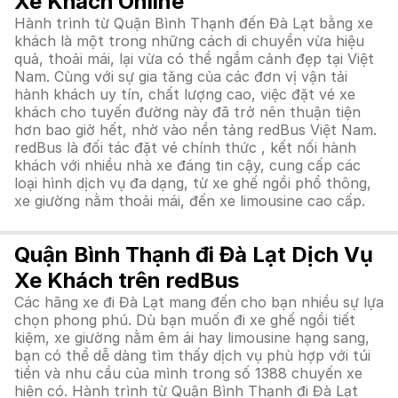
Xe Khách Online
Hành trình từ Quận Bình Thạnh đến Đà Lạt bằng xe
khách là một trong những cách di chuyển vừa hiệu
quả, thoải mái, lại vừa có thể ngắm cảnh đẹp tại Việt
Nam. Cùng với sự gia tăng của các đơn vị vận tải
hành khách uy tín, chất lượng cao, việc đặt vé xe
khách cho tuyến đường này đã trở nên thuận tiện
hơn bao giờ hết, nhờ vào nền tảng redBus Việt Nam.
redBus là đối tác đặt vé chính thức , kết nối hành
khách với nhiều nhà xe đáng tin cậy, cung cấp các
loại hình dịch vụ đa dạng, từ xe ghế ngồi phổ thông,
xe giường nằm thoải mái, đến xe limousine cao cấp.
Quận Bình Thạnh đi Đà Lạt Dịch Vụ
Xe Khách trên redBus
Các hãng xe đi Đà Lạt mang đến cho bạn nhiều sự lựa
chọn phong phú. Dù bạn muốn đi xe ghế ngồi tiết
kiệm, xe giường nằm êm ái hay limousine hạng sang,
bạn có thể dễ dàng tìm thấy dịch vụ phù hợp với túi
tiền và nhu cầu của mình trong số 1388 chuyến xe
hiện có. Hành trình từ Quận Bình Thạnh đi Đà Lạt