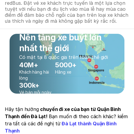
redBus. Đặt vé xe khách trực tuyến là một lựa chọn
tuyệt vời nếu bạn đi du lịch vào mùa lễ hay mùa cao
điểm để đảm bảo chỗ ngồi của bạn trên loại xe khách
ưa thích và ngày đi mà không gặp bất kỳ rắc rối.
Nền tảng xe buýt lớn
nhất thế giới
Có mặt tại 8 quốc gia trên toàn thế giới
40M+
5000+
Khách hàng hài
Hãng xe
lòng
300k+
Vé bán mỗi ngày
Hãy tận hưởng
chuyến đi xe của bạn từ Quận Bình
Thạnh đến Đà Lạt!
Bạn muốn đi theo cách khác? kiểm
tra tất cả các đề nghị từ
Đà Lạt thành Quận Bình
Thạnh