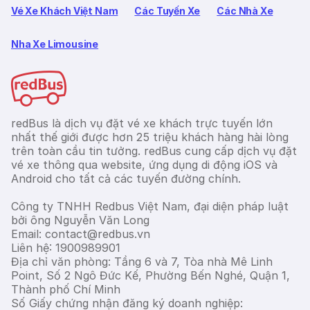
Vé Xe Khách Việt Nam
Các Tuyến Xe
Các Nhà Xe
Nha Xe Limousine
redBus là dịch vụ đặt vé xe khách trực tuyến lớn
nhất thế giới được hơn 25 triệu khách hàng hài lòng
trên toàn cầu tin tưởng. redBus cung cấp dịch vụ đặt
vé xe thông qua website, ứng dụng di động iOS và
Android cho tất cả các tuyến đường chính.
Công ty TNHH Redbus Việt Nam, đại diện pháp luật
bởi ông Nguyễn Văn Long
Email: contact@redbus.vn
Liên hệ: 1900989901
Địa chỉ văn phòng: Tầng 6 và 7, Tòa nhà Mê Linh
Point, Số 2 Ngô Đức Kế, Phường Bến Nghé, Quận 1,
Thành phố Chí Minh
Số Giấy chứng nhận đăng ký doanh nghiệp: