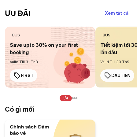
ƯU ĐÃI
Xem tất cả
BUS
BUS
Save upto 30% on your first
Tiết kiệm tới 3
booking
lần đầu
Valid Till 31 Th8
Valid Till 30 Th9
FIRST
DAUTIEN
1/4
Có gì mới