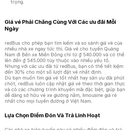
trọng.
Giá vé Phải Chăng Cùng Với Các ưu đãi Mỗi
Ngày
redBus cho phép bạn tìm kiếm và so sánh giá vé của
nhiều nhà xe ngay tức thì. Giá vé cho tuyến Quảng
Nam đi Bến xe Miền Đông chỉ từ ₫ 540.000 và có thể
lên đến ₫ 545.000 tùy thuộc vào nhiều yếu tố.
Nhưng với các ưu đãi từ redBus, bạn có thể tiết kiệm
đến 30% cho một số lượt đặt vé nhất định.
Dù bạn muốn tìm giá vé tốt nhất hay săn ưu đãi phút
chót, redBus luôn cập nhật giá vé theo thời gian thực
và có các chương trình khuyến mãi đặc biệt, giúp bạn
dễ dàng sở hữu vé xe giường nằm, limousine giá rẻ
nhất cho mọi tuyến đường ở Việt Nam.
Lựa Chọn Điểm Đón Và Trả Linh Hoạt
Các nhà xe trên tuyến này có nhiều điểm đón và trả