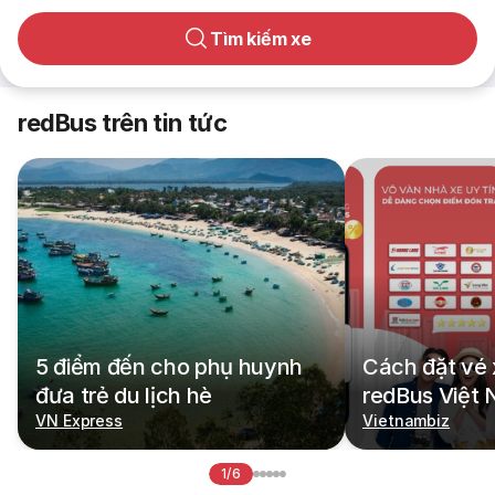
Tìm kiếm xe
redBus trên tin tức
5 điểm đến cho phụ huynh
Cách đặt vé 
đưa trẻ du lịch hè
redBus Việt
VN Express
Vietnambiz
1/6