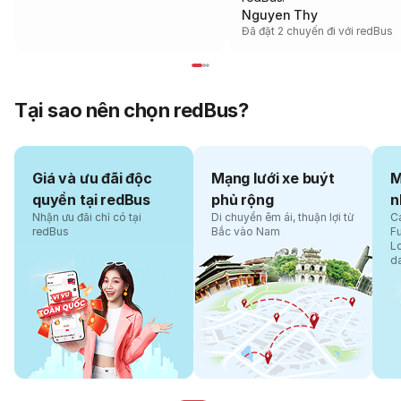
Nguyen Thy
Đã đặt 2 chuyến đi với redBus
Tại sao nên chọn redBus?
Giá và ưu đãi độc
Mạng lưới xe buýt
M
quyền tại redBus
phủ rộng
n
Nhận ưu đãi chỉ có tại
Di chuyển êm ái, thuận lợi từ
Cá
redBus
Bắc vào Nam
F
L
d