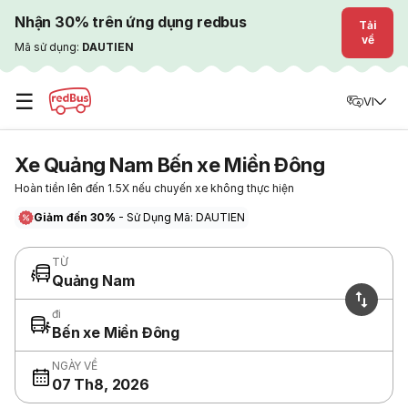
Nhận 30% trên ứng dụng redbus
Tải
về
Mã sử dụng:
DAUTIEN
☰
VI
Xe Quảng Nam Bến xe Miền Đông
Hoàn tiền lên đến 1.5X nếu chuyến xe không thực hiện
Giảm đến 30%
- Sử Dụng Mã: DAUTIEN
TỪ
Quảng Nam
đi
Bến xe Miền Đông
NGÀY VỀ
07 Th8, 2026