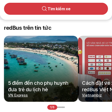
Tìm kiếm xe
redBus trên tin tức
5 điểm đến cho phụ huynh
Cách đặt vé 
đưa trẻ du lịch hè
redBus Việt
VN Express
Vietnambiz
1/6