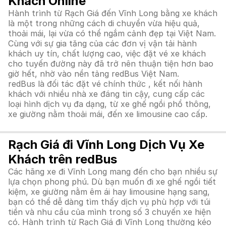
Khách Online
Hành trình từ Rạch Giá đến Vĩnh Long bằng xe khách
là một trong những cách di chuyển vừa hiệu quả,
thoải mái, lại vừa có thể ngắm cảnh đẹp tại Việt Nam.
Cùng với sự gia tăng của các đơn vị vận tải hành
khách uy tín, chất lượng cao, việc đặt vé xe khách
cho tuyến đường này đã trở nên thuận tiện hơn bao
giờ hết, nhờ vào nền tảng redBus Việt Nam.
redBus là đối tác đặt vé chính thức , kết nối hành
khách với nhiều nhà xe đáng tin cậy, cung cấp các
loại hình dịch vụ đa dạng, từ xe ghế ngồi phổ thông,
xe giường nằm thoải mái, đến xe limousine cao cấp.
Rạch Giá đi Vĩnh Long Dịch Vụ Xe
Khách trên redBus
Các hãng xe đi Vĩnh Long mang đến cho bạn nhiều sự
lựa chọn phong phú. Dù bạn muốn đi xe ghế ngồi tiết
kiệm, xe giường nằm êm ái hay limousine hạng sang,
bạn có thể dễ dàng tìm thấy dịch vụ phù hợp với túi
tiền và nhu cầu của mình trong số 3 chuyến xe hiện
có. Hành trình từ Rạch Giá đi Vĩnh Long thường kéo