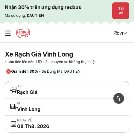
Nhận 30% trên ứng dụng redbus
Tải
về
Mã sử dụng:
DAUTIEN
☰
VI
Xe Rạch Giá Vĩnh Long
Hoàn tiền lên đến 1.5X nếu chuyến xe không thực hiện
Giảm đến 30%
- Sử Dụng Mã: DAUTIEN
TỪ
Rạch Giá
đi
Vĩnh Long
NGÀY VỀ
08 Th8, 2026