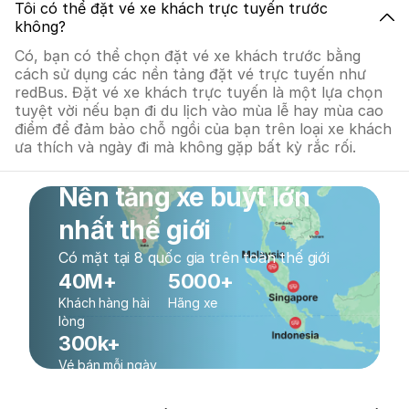
Tôi có thể đặt vé xe khách trực tuyến trước
không?
Có, bạn có thể chọn đặt vé xe khách trước bằng
cách sử dụng các nền tảng đặt vé trực tuyến như
redBus. Đặt vé xe khách trực tuyến là một lựa chọn
tuyệt vời nếu bạn đi du lịch vào mùa lễ hay mùa cao
điểm để đảm bảo chỗ ngồi của bạn trên loại xe khách
ưa thích và ngày đi mà không gặp bất kỳ rắc rối.
Nền tảng xe buýt lớn
nhất thế giới
Có mặt tại 8 quốc gia trên toàn thế giới
40M+
5000+
Khách hàng hài
Hãng xe
lòng
300k+
Vé bán mỗi ngày