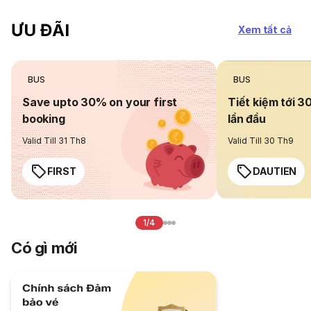
ƯU ĐÃI
Xem tất cả
BUS
BUS
Save upto 30% on your first
Tiết kiệm tới 3
booking
lần đầu
Valid Till 31 Th8
Valid Till 30 Th9
FIRST
DAUTIEN
1/4
Có gì mới