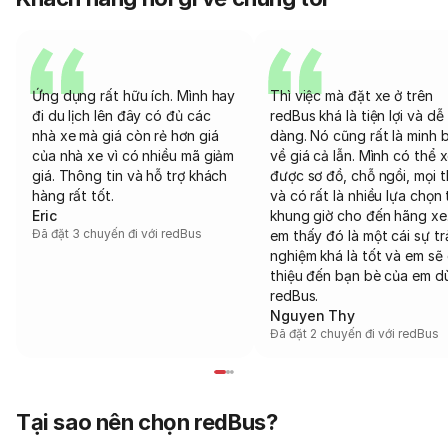
Ứng dụng rất hữu ích. Mình hay
Thì việc mà đặt xe ở trên
đi du lịch lên đây có đủ các
redBus khá là tiện lợi và dễ
nhà xe mà giá còn rẻ hơn giá
dàng. Nó cũng rất là minh 
của nhà xe vì có nhiều mã giảm
về giá cả lẫn. Mình có thể 
giá. Thông tin và hỗ trợ khách
được sơ đồ, chỗ ngồi, mọi 
hàng rất tốt.
và có rất là nhiều lựa chọn 
Eric
khung giờ cho đến hãng xe
Đã đặt 3 chuyến đi với redBus
em thấy đó là một cái sự tr
nghiệm khá là tốt và em sẽ 
thiệu đến bạn bè của em d
redBus.
Nguyen Thy
Đã đặt 2 chuyến đi với redBus
Tại sao nên chọn redBus?