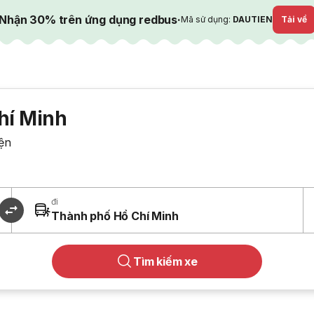
Nhận 30% trên ứng dụng redbus
·
Mã sử dụng:
DAUTIEN
Tải về
hí Minh
ện
đi
Thành phố Hồ Chí Minh
Tìm kiếm xe