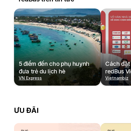
5 điểm đến cho phụ huynh
Cách đặt 
đưa trẻ du lịch hè
redBus V
VN Express
Vietnambiz
ƯU ĐÃI