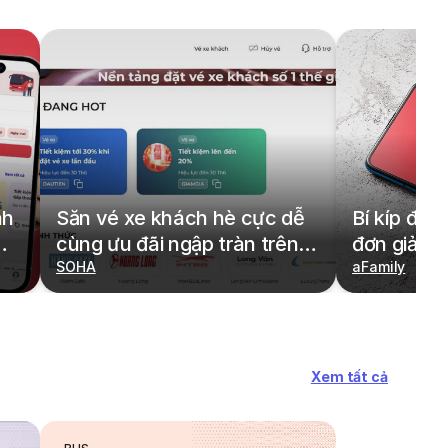
nh
Săn vé xe khách hè cực dễ
Bí kíp đặt
cùng ưu đãi ngập tràn trên
đơn giản,
redBus
SOHA
cả gia đìn
aFamily
Xem tất cả