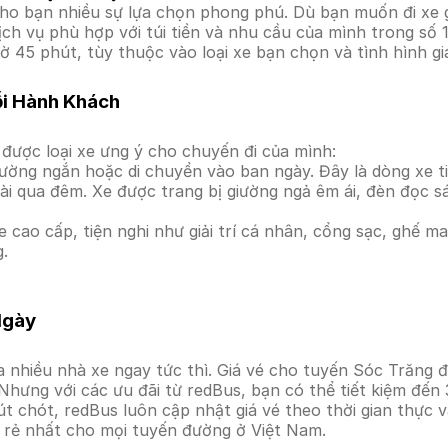
o bạn nhiều sự lựa chọn phong phú. Dù bạn muốn đi xe gh
ịch vụ phù hợp với túi tiền và nhu cầu của mình trong số 
 45 phút, tùy thuộc vào loại xe bạn chọn và tình hình gi
ỗi Hành Khách
được loại xe ưng ý cho chuyến đi của mình:
ường ngắn hoặc di chuyển vào ban ngày. Đây là dòng xe ti
i qua đêm. Xe được trang bị giường ngả êm ái, đèn đọc s
 cao cấp, tiện nghi như giải trí cá nhân, cổng sạc, ghế 
g.
Ngày
a nhiều nhà xe ngay tức thì. Giá vé cho tuyến Sóc Trăng 
Nhưng với các ưu đãi từ redBus, bạn có thể tiết kiệm đến
t chót, redBus luôn cập nhật giá vé theo thời gian thực v
á rẻ nhất cho mọi tuyến đường ở Việt Nam.