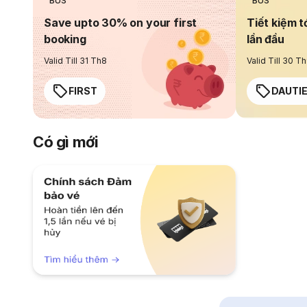
BUS
BUS
Save upto 30% on your first
Tiết kiệm t
booking
lần đầu
Valid Till 31 Th8
Valid Till 30 T
FIRST
DAUTI
Có gì mới