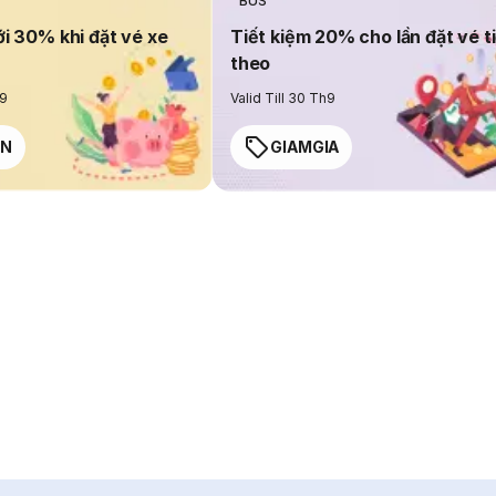
BUS
ới 30% khi đặt vé xe
Tiết kiệm 20% cho lần đặt vé t
theo
h9
Valid Till 30 Th9
EN
GIAMGIA