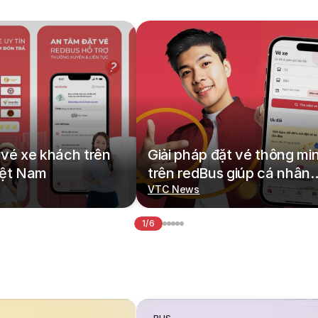
vé xe khách trên
Giải pháp đặt vé thông mi
iệt Nam
trên redBus giúp cá nhân
hoá hành trình di chuyển
VTC News
1/6