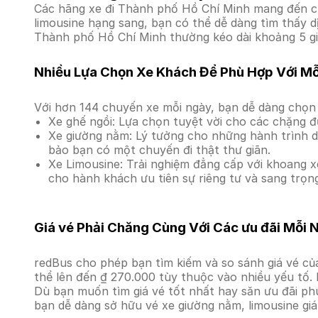
Các hãng xe đi Thành phố Hồ Chí Minh mang đến ch
limousine hạng sang, bạn có thể dễ dàng tìm thấy d
Thành phố Hồ Chí Minh thường kéo dài khoảng 5 giờ
Nhiều Lựa Chọn Xe Khách Để Phù Hợp Với M
Với hơn 144 chuyến xe mỗi ngày, bạn dễ dàng chọn 
Xe ghế ngồi: Lựa chọn tuyệt vời cho các chặng đ
Xe giường nằm: Lý tưởng cho những hành trình dà
bảo bạn có một chuyến đi thật thư giãn.
Xe Limousine: Trải nghiệm đẳng cấp với khoang xe
cho hành khách ưu tiên sự riêng tư và sang trọn
Giá vé Phải Chăng Cùng Với Các ưu đãi Mỗi 
redBus cho phép bạn tìm kiếm và so sánh giá vé củ
thể lên đến ₫ 270.000 tùy thuộc vào nhiều yếu tố. 
Dù bạn muốn tìm giá vé tốt nhất hay săn ưu đãi phú
bạn dễ dàng sở hữu vé xe giường nằm, limousine gi