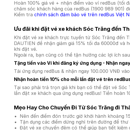
Hoàn 100% giá vé + nhận điểm vào ví redBus (tối đ
chăm sóc khách hàng của redBus (1900 989 901) để
Kiểm tra
chính sách đảm bảo vé trên redBus Việt 
Ưu đãi khi đặt vé xe khách Sóc Trăng đến T
Khi đặt vé xe khách trực tuyến từ Sóc Trăng đến 
DAUTIEN để nhận giảm giá 15% tối đa 60000đ và ho
khi đặt vé.
Ngoài ra, bạn cũng có thể tận hưởng các lợi ích sau
Tặng tiền vào Ví khi đăng ký ứng dụng - Nhận nga
Tải ứng dụng redBus & nhận ngay 100.000 VNĐ vào v
Nhận hoàn tiền 10% cho mỗi lần đặt vé trên redBu
Tại sao phải trả trọn giá khi bạn có thể đặt vé 
lần đặt xe khách qua ứng dụng redBus! Tiền hoàn 1
Mẹo Hay Cho Chuyến Đi Từ Sóc Trăng đi Thà
Nên đến điểm đón trước giờ khởi hành khoảng 15
Tận dụng các điểm dừng nghỉ trên đường để thư 
Đặt vé xe chuyến đêm có thể giúp bạn tiết kiệm c