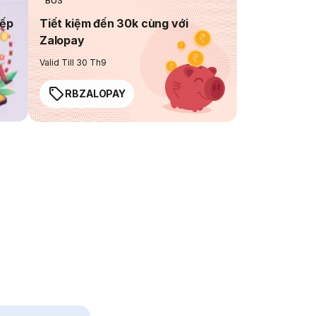
BUS
iếp
Tiết kiệm đến 30k cùng với
Zalopay
Valid Till 30 Th9
RBZALOPAY