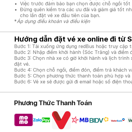
Việc trước đảm bảo bạn chọn được chỗ ngồi tốt 
Đừng quên kiểm tra các ưu đãi và giảm giá tốt n
cho lần đặt vé xe đầu tiên của bạn.
*
Áp dụng điều khoản và điều kiện
Hướng dẫn đặt vé xe online đi từ 
Bước 1: Tải xuống ứng dụng redBus hoặc truy cập 
Bước 2: Nhập điểm khởi hành (Sóc Trăng) và điểm đ
Bước 3: Chọn nhà xe có giờ khởi hành và lịch trì
đặt vé.
Bước 4: Chọn chỗ ngồi, điểm đón, điểm trả khách v
Bước 5: Chọn phương thức thanh toán phù hợp và tiế
Bước 6: Vé xe sẽ được gửi đi email hoặc số điện tho
Phương Thức Thanh Toán