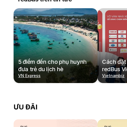
5 điểm đến cho phụ huynh
Cách đặt 
đưa trẻ du lịch hè
redBus V
VN Express
Vietnambiz
ƯU ĐÃI