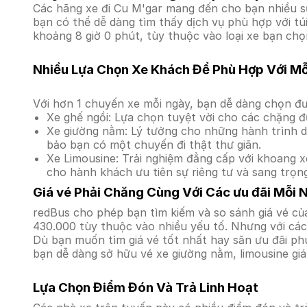
Các hãng xe đi Cu M'gar mang đến cho bạn nhiều sự
bạn có thể dễ dàng tìm thấy dịch vụ phù hợp với tú
khoảng 8 giờ 0 phút, tùy thuộc vào loại xe bạn chọ
Nhiều Lựa Chọn Xe Khách Để Phù Hợp Với M
Với hơn 1 chuyến xe mỗi ngày, bạn dễ dàng chọn đư
Xe ghế ngồi: Lựa chọn tuyệt vời cho các chặng đ
Xe giường nằm: Lý tưởng cho những hành trình dà
bảo bạn có một chuyến đi thật thư giãn.
Xe Limousine: Trải nghiệm đẳng cấp với khoang xe
cho hành khách ưu tiên sự riêng tư và sang trọn
Giá vé Phải Chăng Cùng Với Các ưu đãi Mỗi 
redBus cho phép bạn tìm kiếm và so sánh giá vé của
430.000 tùy thuộc vào nhiều yếu tố. Nhưng với các 
Dù bạn muốn tìm giá vé tốt nhất hay săn ưu đãi phú
bạn dễ dàng sở hữu vé xe giường nằm, limousine gi
Lựa Chọn Điểm Đón Và Trả Linh Hoạt