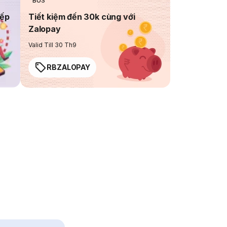
BUS
iếp
Tiết kiệm đến 30k cùng với
Zalopay
Valid Till 30 Th9
RBZALOPAY