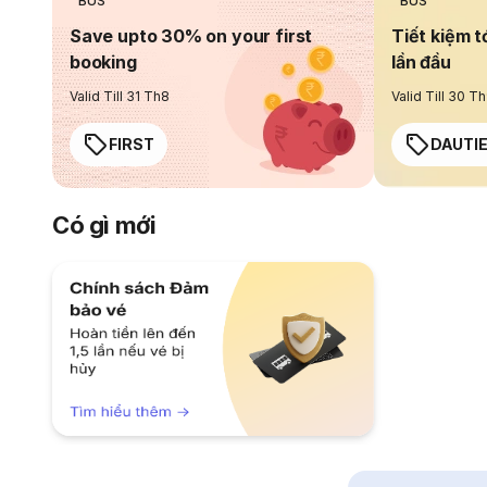
BUS
BUS
Save upto 30% on your first
Tiết kiệm t
booking
lần đầu
Valid Till 31 Th8
Valid Till 30 T
FIRST
DAUTI
Có gì mới