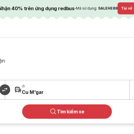
Nhận 40% trên ứng dụng redbus
·
Mã sử dụng:
SALEHE88
Tải về
ện
đi
Cu M'gar
Tìm kiếm xe