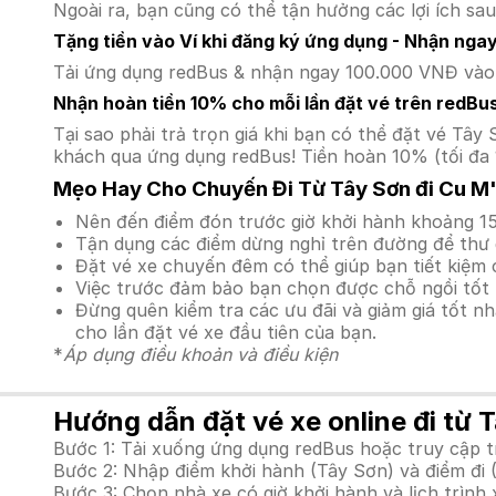
Ngoài ra, bạn cũng có thể tận hưởng các lợi ích sau
Tặng tiền vào Ví khi đăng ký ứng dụng - Nhận nga
Tải ứng dụng redBus & nhận ngay 100.000 VNĐ vào v
Nhận hoàn tiền 10% cho mỗi lần đặt vé trên redBu
Tại sao phải trả trọn giá khi bạn có thể đặt vé T
khách qua ứng dụng redBus! Tiền hoàn 10% (tối đa 
Mẹo Hay Cho Chuyến Đi Từ Tây Sơn đi Cu M
Nên đến điểm đón trước giờ khởi hành khoảng 15
Tận dụng các điểm dừng nghỉ trên đường để thư 
Đặt vé xe chuyến đêm có thể giúp bạn tiết kiệm c
Việc trước đảm bảo bạn chọn được chỗ ngồi tốt 
Đừng quên kiểm tra các ưu đãi và giảm giá tốt n
cho lần đặt vé xe đầu tiên của bạn.
*
Áp dụng điều khoản và điều kiện
Hướng dẫn đặt vé xe online đi từ 
Bước 1: Tải xuống ứng dụng redBus hoặc truy cập 
Bước 2: Nhập điểm khởi hành (Tây Sơn) và điểm đi 
Bước 3: Chọn nhà xe có giờ khởi hành và lịch trìn