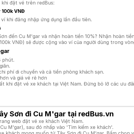
 khi đặt vé trên redBus:
y 100k VNĐ
í khi đăng nhập ứng dụng lần đầu tiên.
s
ây Sơn đến Cu M'gar và nhận hoàn tiền 10%? Nhận hoàn ti
100k VNĐ) sẽ được cộng vào ví của người dùng trong vòng
'gar
 phút.
giãn.
hi phí di chuyển và cả tiền phòng khách sạn.
hơn và giá vé rẻ hơn
hất khi đặt vé xe khách tại Việt Nam. Đừng bỏ lỡ các ưu đ
Tây Sơn đi Cu M'gar tại redBus.vn
trang web đặt vé xe khách Việt Nam.
(Cu M'gar), sau đó nhấp vào 'Tìm kiếm xe khách'.
h xe khách mong muốn từ Tây Sơn đi Cu M'gar. Bấm chọn v