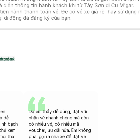
 điền thông tin hành khách khi từ Tây Sơn đi Cu M'gar.
n hành thanh toán vé. Để có vé xe giá rẻ, hãy sử dụng mã
ại di động đã đăng ký của bạn.
rên
Dạ em thấy dễ dùng, đặt với
và dễ
nhận vé nhanh chóng mà còn
minh bạch
có nhiều vé, có nhiều mã
 thể xem
voucher, ưu đãi nữa. Em không
mọi thứ
phải gọi ra nhà xe để đặt vé