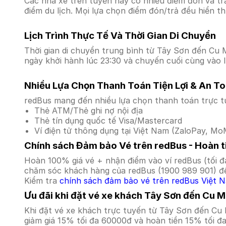
Các nhà xe trên tuyến này có nhiều điểm đón và tr
điểm du lịch. Mọi lựa chọn điểm đón/trả đều hiển t
Lịch Trình Thực Tế Và Thời Gian Di Chuyển
Thời gian di chuyển trung bình từ Tây Sơn đến Cu M'
ngày khởi hành lúc 23:30 và chuyến cuối cùng vào l
Nhiều Lựa Chọn Thanh Toán Tiện Lợi & An T
redBus mang đến nhiều lựa chọn thanh toán trực t
Thẻ ATM/Thẻ ghi nợ nội địa
Thẻ tín dụng quốc tế Visa/Mastercard
Ví điện tử thông dụng tại Việt Nam (ZaloPay, MoM
Chính sách Đảm bảo Vé trên redBus - Hoàn ti
Hoàn 100% giá vé + nhận điểm vào ví redBus (tối đ
chăm sóc khách hàng của redBus (1900 989 901) để
Kiểm tra
chính sách đảm bảo vé trên redBus Việt 
Ưu đãi khi đặt vé xe khách Tây Sơn đến Cu M
Khi đặt vé xe khách trực tuyến từ Tây Sơn đến Cu
giảm giá 15% tối đa 60000đ và hoàn tiền 15% tối đ