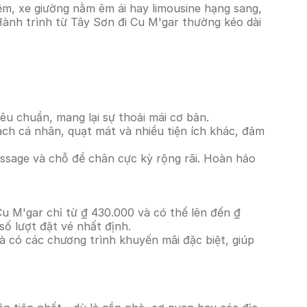
ệm, xe giường nằm êm ái hay limousine hạng sang,
 Hành trình từ Tây Sơn đi Cu M'gar thường kéo dài
êu chuẩn, mang lại sự thoải mái cơ bản.
ách cá nhân, quạt mát và nhiều tiện ích khác, đảm
massage và chỗ để chân cực kỳ rộng rãi. Hoàn hảo
Cu M'gar chỉ từ ₫ 430.000 và có thể lên đến ₫
ố lượt đặt vé nhất định.
à có các chương trình khuyến mãi đặc biệt, giúp