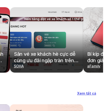
nh
Săn vé xe khách hè cực dễ
Bí kíp đặt
cùng ưu đãi ngập tràn trên
đơn giản,
redBus
SOHA
cả gia đìn
aFamily
Xem tất cả