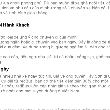
 lựa chọn phong phú. Dù bạn muốn đi xe ghế ngồi tiết ki
i tiền và nhu cầu của mình trong số 1 chuyến xe hiện có.
n và tình hình giao thông.
ỗi Hành Khách
ợc loại xe ưng ý cho chuyến đi của mình:
ường ngắn hoặc di chuyển vào ban ngày. Đây là dòng xe ti
i qua đêm. Xe được trang bị giường ngả êm ái, đèn đọc s
 cao cấp, tiện nghi như giải trí cá nhân, cổng sạc, ghế 
g.
Ngày
 nhiều nhà xe ngay tức thì. Giá vé cho tuyến Tây Sơn đi 
ưu đãi từ redBus, bạn có thể tiết kiệm đến 30% cho một s
t chót, redBus luôn cập nhật giá vé theo thời gian thực v
á rẻ nhất cho mọi tuyến đường ở Việt Nam.