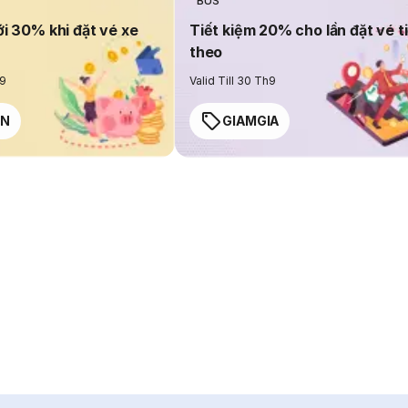
BUS
ới 30% khi đặt vé xe
Tiết kiệm 20% cho lần đặt vé t
theo
h9
Valid Till 30 Th9
EN
GIAMGIA