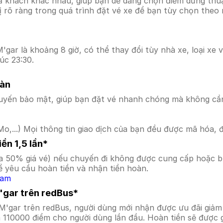
ả khách khác nhau, giúp bạn dễ dàng chọn điểm dừng thuận
hị rõ ràng trong quá trình đặt vé xe để bạn tùy chọn theo
gar là khoảng 8 giờ, có thể thay đổi tùy nhà xe, loại xe 
úc 23:30.
oàn
uyến bảo mật, giúp bạn đặt vé nhanh chóng mà không cầ
o,...) Mọi thông tin giao dịch của bạn đều được mã hóa, 
ền 1,5 lần*
a 50% giá vé) nếu chuyến đi không được cung cấp hoặc bị
 yêu cầu hoàn tiền và nhận tiền hoàn.
Nam
'gar trên redBus*
 M'gar trên redBus, người dùng mới nhận được ưu đãi gi
a 110000 điểm cho người dùng lần đầu. Hoàn tiền sẽ được 