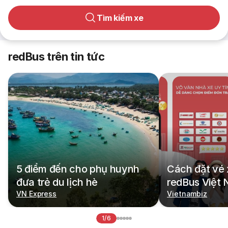
Tìm kiếm xe
redBus trên tin tức
5 điểm đến cho phụ huynh
Cách đặt vé 
đưa trẻ du lịch hè
redBus Việt
VN Express
Vietnambiz
1/6