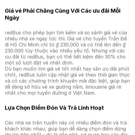
Giá vé Phải Chăng Cùng Với Các ưu đãi Mỗi
Ngày
redBus cho phép bạn tìm kiếm và so sánh giá vé của
nhiều nhà xe ngay tức thì. Giá vé cho tuyến Trần Đề
đi Hồ Chí Minh chỉ từ ₫ 230.000 và có thể lên đến ₫
230.000 tùy thuộc vào nhiều yếu tố. Nhưng với các
ưu đãi từ redBus, bạn có thể tiết kiệm đến 30% cho
một số lượt đặt vé nhất định.
Dù bạn muốn tìm giá vé tốt nhất hay săn ưu đãi phút
chót, redBus luôn cập nhật giá vé theo thời gian thực
và có các chương trình khuyến mãi đặc biệt, giúp bạn
dễ dàng sở hữu vé xe giường nằm, limousine giá rẻ
nhất cho mọi tuyến đường ở Việt Nam.
Lựa Chọn Điểm Đón Và Trả Linh Hoạt
Các nhà xe trên tuyến này có nhiều điểm đón và trả
khách khác nhau, giúp bạn dễ dàng chọn điểm dừng
thuận tiện nhất - dù là gần nhà, cơ quan hay các địa