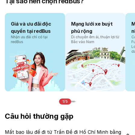
Tại sao nên chọn redBus?
Giá và ưu đãi độc
Mạng lưới xe buýt
M
quyền tại redBus
phủ rộng
n
Nhận ưu đãi chỉ có tại
Di chuyển êm ái, thuận lợi từ
Cá
redBus
Bắc vào Nam
F
L
d
1/5
Câu hỏi thường gặp
Mất bao lâu để đi từ Trần Đề đi Hồ Chí Minh bằng