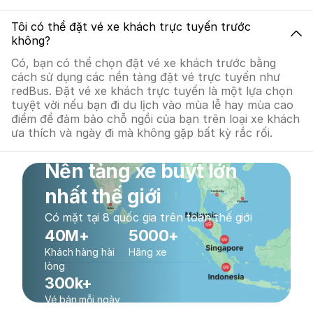
Tôi có thể đặt vé xe khách trực tuyến trước
không?
Có, bạn có thể chọn đặt vé xe khách trước bằng
cách sử dụng các nền tảng đặt vé trực tuyến như
redBus. Đặt vé xe khách trực tuyến là một lựa chọn
tuyệt vời nếu bạn đi du lịch vào mùa lễ hay mùa cao
điểm để đảm bảo chỗ ngồi của bạn trên loại xe khách
ưa thích và ngày đi mà không gặp bất kỳ rắc rối.
Nền tảng xe buýt lớn
nhất thế giới
Có mặt tại 8 quốc gia trên toàn thế giới
40M+
5000+
Khách hàng hài
Hãng xe
lòng
300k+
Vé bán mỗi ngày