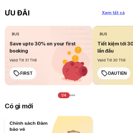
ƯU ĐÃI
Xem tất cả
BUS
BUS
Save upto 30% on your first
Tiết kiệm tới 3
booking
lần đầu
Valid Till 31 Th8
Valid Till 30 Th9
FIRST
DAUTIEN
1/4
Có gì mới