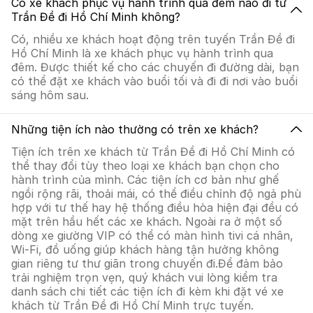
Có xe khách phục vụ hành trình qua đêm nào đi từ
Trần Đề đi Hồ Chí Minh không?
Có, nhiều xe khách hoạt động trên tuyến Trần Đề đi
Hồ Chí Minh là xe khách phục vụ hành trình qua
đêm. Được thiết kế cho các chuyến đi đường dài, bạn
có thể đặt xe khách vào buổi tối và đi đi nơi vào buổi
sáng hôm sau.
Những tiện ích nào thường có trên xe khách?
Tiện ích trên xe khách từ Trần Đề đi Hồ Chí Minh có
thể thay đổi tùy theo loại xe khách bạn chọn cho
hành trình của mình. Các tiện ích cơ bản như ghế
ngồi rộng rãi, thoải mái, có thể điều chỉnh độ ngả phù
hợp với tư thế hay hệ thống điều hòa hiện đại đều có
mặt trên hầu hết các xe khách. Ngoài ra ở một số
dòng xe giường VIP có thể có màn hình tivi cá nhân,
Wi-Fi, đồ uống giúp khách hàng tận hưởng không
gian riêng tư thư giãn trong chuyến đi.Để đảm bảo
trải nghiệm trọn vẹn, quý khách vui lòng kiểm tra
danh sách chi tiết các tiện ích đi kèm khi đặt vé xe
khách từ Trần Đề đi Hồ Chí Minh trực tuyến.