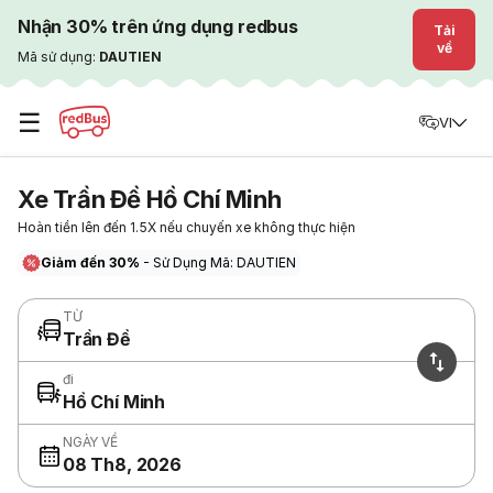
Nhận 30% trên ứng dụng redbus
Tải
về
Mã sử dụng:
DAUTIEN
☰
VI
Xe Trần Đề Hồ Chí Minh
Hoàn tiền lên đến 1.5X nếu chuyến xe không thực hiện
Giảm đến 30%
- Sử Dụng Mã: DAUTIEN
TỪ
Trần Đề
đi
Hồ Chí Minh
NGÀY VỀ
08 Th8, 2026