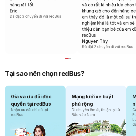
hàng rất tốt.
và có rất là nhiều lựa chọn 
Eric
khung giờ cho đến hãng xe
Đã đặt 3 chuyến đi với redBus
em thấy đó là một cái sự tr
nghiệm khá là tốt và em sẽ 
thiệu đến bạn bè của em d
redBus.
Nguyen Thy
Đã đặt 2 chuyến đi với redBus
Tại sao nên chọn redBus?
Giá và ưu đãi độc
Mạng lưới xe buýt
M
quyền tại redBus
phủ rộng
n
Nhận ưu đãi chỉ có tại
Di chuyển êm ái, thuận lợi từ
Cá
redBus
Bắc vào Nam
F
L
d