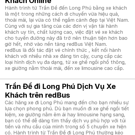
Khách Online
Hành trình từ Trần Đề đến Long Phú bằng xe khách
là một trong những cách di chuyển vừa hiệu quả,
thoải mái, lại vừa có thể ngắm cảnh đẹp tại Việt Nam.
Cùng với sự gia tăng của các đơn vị vận tải hành
khách uy tín, chất lượng cao, việc đặt vé xe khách
cho tuyến đường này đã trở nên thuận tiện hơn bao
giờ hết, nhờ vào nền tảng redBus Việt Nam.
redBus là đối tác đặt vé chính thức , kết nối hành
khách với nhiều nhà xe đáng tin cậy, cung cấp các
loại hình dịch vụ đa dạng, từ xe ghế ngồi phổ thông,
xe giường nằm thoải mái, đến xe limousine cao cấp.
Trần Đề đi Long Phú Dịch Vụ Xe
Khách trên redBus
Các hãng xe đi Long Phú mang đến cho bạn nhiều sự
lựa chọn phong phú. Dù bạn muốn đi xe ghế ngồi tiết
kiệm, xe giường nằm êm ái hay limousine hạng sang,
bạn có thể dễ dàng tìm thấy dịch vụ phù hợp với túi
tiền và nhu cầu của mình trong số 5 chuyến xe hiện
có. Hành trình từ Trần Đề đi Long Phú thường kéo