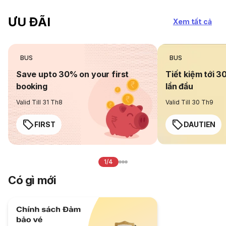
ƯU ĐÃI
Xem tất cả
BUS
BUS
Save upto 30% on your first
Tiết kiệm tới 3
booking
lần đầu
Valid Till 31 Th8
Valid Till 30 Th9
FIRST
DAUTIEN
1/4
Có gì mới