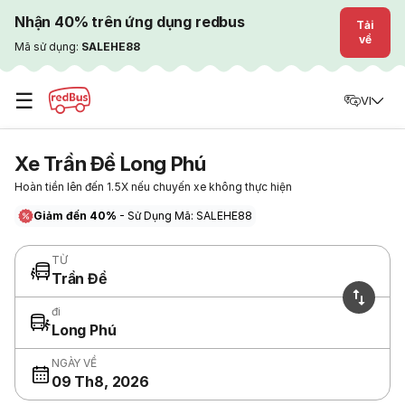
Nhận 40% trên ứng dụng redbus
Tải
về
Mã sử dụng:
SALEHE88
☰
VI
Xe Trần Đề Long Phú
Hoàn tiền lên đến 1.5X nếu chuyến xe không thực hiện
Giảm đến 40%
- Sử Dụng Mã: SALEHE88
TỪ
Trần Đề
đi
Long Phú
NGÀY VỀ
09 Th8, 2026