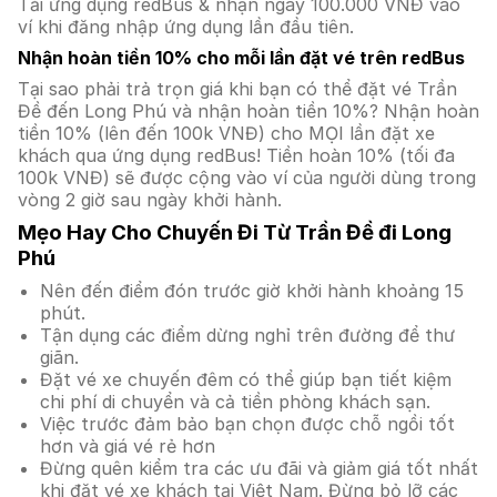
Tải ứng dụng redBus & nhận ngay 100.000 VNĐ vào
ví khi đăng nhập ứng dụng lần đầu tiên.
Nhận hoàn tiền 10% cho mỗi lần đặt vé trên redBus
Tại sao phải trả trọn giá khi bạn có thể đặt vé Trần
Đề đến Long Phú và nhận hoàn tiền 10%? Nhận hoàn
tiền 10% (lên đến 100k VNĐ) cho MỌI lần đặt xe
khách qua ứng dụng redBus! Tiền hoàn 10% (tối đa
100k VNĐ) sẽ được cộng vào ví của người dùng trong
vòng 2 giờ sau ngày khởi hành.
Mẹo Hay Cho Chuyến Đi Từ Trần Đề đi Long
Phú
Nên đến điểm đón trước giờ khởi hành khoảng 15
phút.
Tận dụng các điểm dừng nghỉ trên đường để thư
giãn.
Đặt vé xe chuyến đêm có thể giúp bạn tiết kiệm
chi phí di chuyển và cả tiền phòng khách sạn.
Việc trước đảm bảo bạn chọn được chỗ ngồi tốt
hơn và giá vé rẻ hơn
Đừng quên kiểm tra các ưu đãi và giảm giá tốt nhất
khi đặt vé xe khách tại Việt Nam. Đừng bỏ lỡ các