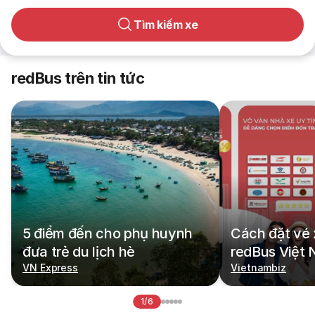
Tìm kiếm xe
redBus trên tin tức
5 điểm đến cho phụ huynh
Cách đặt vé 
đưa trẻ du lịch hè
redBus Việt
VN Express
Vietnambiz
1/6