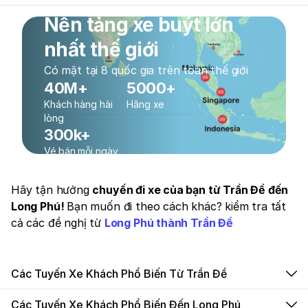
Nền tảng xe buýt lớn
nhất thế giới
Có mặt tại 8 quốc gia trên toàn thế giới
40M+
5000+
Khách hàng hài
Hãng xe
lòng
300k+
Vé bán mỗi ngày
Hãy tận hưởng
chuyến đi xe của bạn từ Trần Đề đến
Long Phú!
Bạn muốn đi theo cách khác? kiểm tra tất
cả các đề nghị từ
Long Phú thành Trần Đề
Các Tuyến Xe Khách Phổ Biến Từ Trần Đề
Các Tuyến Xe Khách Phổ Biến Đến Long Phú