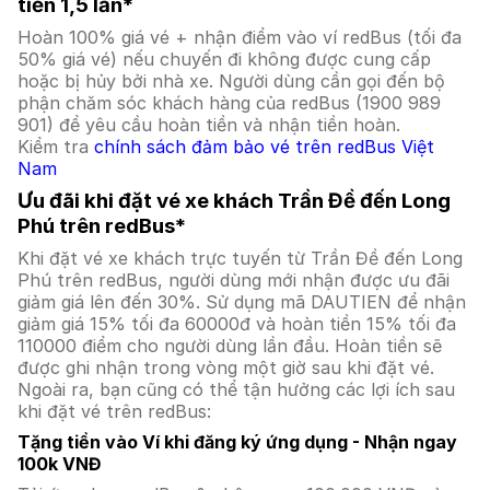
tiền 1,5 lần*
Hoàn 100% giá vé + nhận điểm vào ví redBus (tối đa
50% giá vé) nếu chuyến đi không được cung cấp
hoặc bị hủy bởi nhà xe. Người dùng cần gọi đến bộ
phận chăm sóc khách hàng của redBus (1900 989
901) để yêu cầu hoàn tiền và nhận tiền hoàn.
Kiểm tra
chính sách đảm bảo vé trên redBus Việt
Nam
Ưu đãi khi đặt vé xe khách Trần Đề đến Long
Phú trên redBus*
Khi đặt vé xe khách trực tuyến từ Trần Đề đến Long
Phú trên redBus, người dùng mới nhận được ưu đãi
giảm giá lên đến 30%. Sử dụng mã DAUTIEN để nhận
giảm giá 15% tối đa 60000đ và hoàn tiền 15% tối đa
110000 điểm cho người dùng lần đầu. Hoàn tiền sẽ
được ghi nhận trong vòng một giờ sau khi đặt vé.
Ngoài ra, bạn cũng có thể tận hưởng các lợi ích sau
khi đặt vé trên redBus:
Tặng tiền vào Ví khi đăng ký ứng dụng - Nhận ngay
100k VNĐ