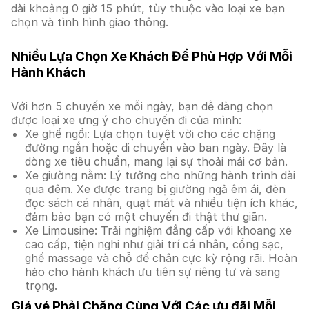
dài khoảng 0 giờ 15 phút, tùy thuộc vào loại xe bạn
chọn và tình hình giao thông.
Nhiều Lựa Chọn Xe Khách Để Phù Hợp Với Mỗi
Hành Khách
Với hơn 5 chuyến xe mỗi ngày, bạn dễ dàng chọn
được loại xe ưng ý cho chuyến đi của mình:
Xe ghế ngồi: Lựa chọn tuyệt vời cho các chặng
đường ngắn hoặc di chuyển vào ban ngày. Đây là
dòng xe tiêu chuẩn, mang lại sự thoải mái cơ bản.
Xe giường nằm: Lý tưởng cho những hành trình dài
qua đêm. Xe được trang bị giường ngả êm ái, đèn
đọc sách cá nhân, quạt mát và nhiều tiện ích khác,
đảm bảo bạn có một chuyến đi thật thư giãn.
Xe Limousine: Trải nghiệm đẳng cấp với khoang xe
cao cấp, tiện nghi như giải trí cá nhân, cổng sạc,
ghế massage và chỗ để chân cực kỳ rộng rãi. Hoàn
hảo cho hành khách ưu tiên sự riêng tư và sang
trọng.
Giá vé Phải Chăng Cùng Với Các ưu đãi Mỗi