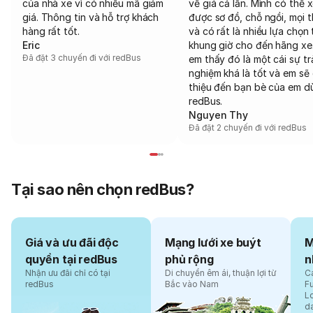
của nhà xe vì có nhiều mã giảm
về giá cả lẫn. Mình có thể 
giá. Thông tin và hỗ trợ khách
được sơ đồ, chỗ ngồi, mọi 
hàng rất tốt.
và có rất là nhiều lựa chọn 
Eric
khung giờ cho đến hãng xe
Đã đặt 3 chuyến đi với redBus
em thấy đó là một cái sự tr
nghiệm khá là tốt và em sẽ 
thiệu đến bạn bè của em d
redBus.
Nguyen Thy
Đã đặt 2 chuyến đi với redBus
Tại sao nên chọn redBus?
Giá và ưu đãi độc
Mạng lưới xe buýt
M
quyền tại redBus
phủ rộng
n
Nhận ưu đãi chỉ có tại
Di chuyển êm ái, thuận lợi từ
Cá
redBus
Bắc vào Nam
F
L
d