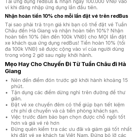
Tải ứng dụng redBus & nhận ngay 100.000 VNĐ vào
ví khi đăng nhập ứng dụng lần đầu tiên.
Nhận hoàn tiền 10% cho mỗi lần đặt vé trên redBus
Tại sao phải trả trọn giá khi bạn có thể đặt vé Tuần
Châu đến Hà Giang và nhận hoàn tiền 10%? Nhận
hoàn tiền 10% (lên đến 100k VNĐ) cho MỌI lần đặt
xe khách qua ứng dụng redBus! Tiền hoàn 10% (tối
đa 100k VNĐ) sẽ được cộng vào ví của người dùng
trong vòng 2 giờ sau ngày khởi hành.
Mẹo Hay Cho Chuyến Đi Từ Tuần Châu đi Hà
Giang
Nên đến điểm đón trước giờ khởi hành khoảng 15
phút.
Tận dụng các điểm dừng nghỉ trên đường để thư
giãn.
Đặt vé xe chuyến đêm có thể giúp bạn tiết kiệm
chi phí di chuyển và cả tiền phòng khách sạn.
Việc trước đảm bảo bạn chọn được chỗ ngồi tốt
hơn và giá vé rẻ hơn
Đừng quên kiểm tra các ưu đãi và giảm giá tốt nhất
khi đặt vé xe khách tại Việt Nam. Đừng bỏ lỡ các