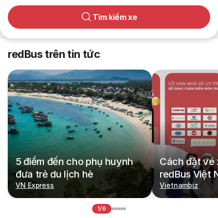
Tìm kiếm xe
redBus trên tin tức
5 điểm đến cho phụ huynh
Cách đặt vé 
đưa trẻ du lịch hè
redBus Việt
VN Express
Vietnambiz
1/6