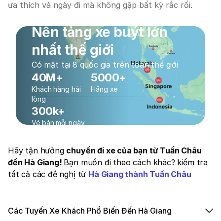
ưa thích và ngày đi mà không gặp bất kỳ rắc rối.
Nền tảng xe buýt lớn
nhất thế giới
Có mặt tại 8 quốc gia trên toàn thế giới
40M+
5000+
Khách hàng hài
Hãng xe
lòng
300k+
Vé bán mỗi ngày
Hãy tận hưởng
chuyến đi xe của bạn từ Tuần Châu
đến Hà Giang!
Bạn muốn đi theo cách khác? kiểm tra
tất cả các đề nghị từ
Hà Giang thành Tuần Châu
Các Tuyến Xe Khách Phổ Biến Đến Hà Giang