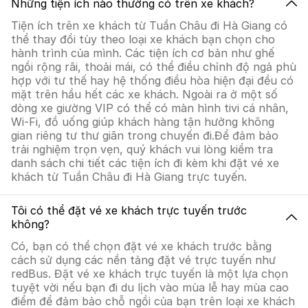
Những tiện ích nào thường có trên xe khách?
Tiện ích trên xe khách từ Tuần Châu đi Hà Giang có
thể thay đổi tùy theo loại xe khách bạn chọn cho
hành trình của mình. Các tiện ích cơ bản như ghế
ngồi rộng rãi, thoải mái, có thể điều chỉnh độ ngả phù
hợp với tư thế hay hệ thống điều hòa hiện đại đều có
mặt trên hầu hết các xe khách. Ngoài ra ở một số
dòng xe giường VIP có thể có màn hình tivi cá nhân,
Wi-Fi, đồ uống giúp khách hàng tận hưởng không
gian riêng tư thư giãn trong chuyến đi.Để đảm bảo
trải nghiệm trọn vẹn, quý khách vui lòng kiểm tra
danh sách chi tiết các tiện ích đi kèm khi đặt vé xe
khách từ Tuần Châu đi Hà Giang trực tuyến.
Tôi có thể đặt vé xe khách trực tuyến trước
không?
Có, bạn có thể chọn đặt vé xe khách trước bằng
cách sử dụng các nền tảng đặt vé trực tuyến như
redBus. Đặt vé xe khách trực tuyến là một lựa chọn
tuyệt vời nếu bạn đi du lịch vào mùa lễ hay mùa cao
điểm để đảm bảo chỗ ngồi của bạn trên loại xe khách