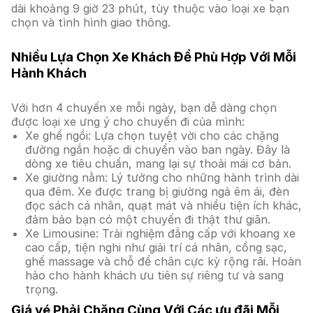
dài khoảng 9 giờ 23 phút, tùy thuộc vào loại xe bạn
chọn và tình hình giao thông.
Nhiều Lựa Chọn Xe Khách Để Phù Hợp Với Mỗi
Hành Khách
Với hơn 4 chuyến xe mỗi ngày, bạn dễ dàng chọn
được loại xe ưng ý cho chuyến đi của mình:
Xe ghế ngồi: Lựa chọn tuyệt vời cho các chặng
đường ngắn hoặc di chuyển vào ban ngày. Đây là
dòng xe tiêu chuẩn, mang lại sự thoải mái cơ bản.
Xe giường nằm: Lý tưởng cho những hành trình dài
qua đêm. Xe được trang bị giường ngả êm ái, đèn
đọc sách cá nhân, quạt mát và nhiều tiện ích khác,
đảm bảo bạn có một chuyến đi thật thư giãn.
Xe Limousine: Trải nghiệm đẳng cấp với khoang xe
cao cấp, tiện nghi như giải trí cá nhân, cổng sạc,
ghế massage và chỗ để chân cực kỳ rộng rãi. Hoàn
hảo cho hành khách ưu tiên sự riêng tư và sang
trọng.
Giá vé Phải Chăng Cùng Với Các ưu đãi Mỗi