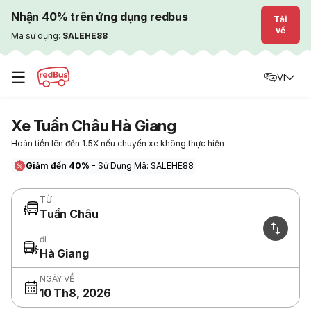
Nhận 40% trên ứng dụng redbus
Tải
về
Mã sử dụng:
SALEHE88
☰
VI
Xe Tuần Châu Hà Giang
Hoàn tiền lên đến 1.5X nếu chuyến xe không thực hiện
Giảm đến 40%
- Sử Dụng Mã: SALEHE88
TỪ
Tuần Châu
đi
Hà Giang
NGÀY VỀ
10 Th8, 2026