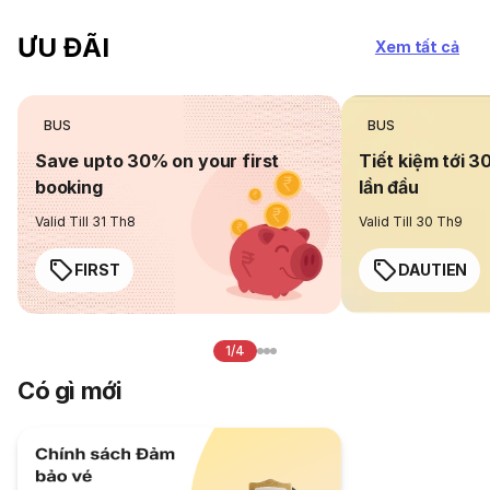
ƯU ĐÃI
Xem tất cả
BUS
BUS
Save upto 30% on your first
Tiết kiệm tới 3
booking
lần đầu
Valid Till 31 Th8
Valid Till 30 Th9
FIRST
DAUTIEN
1/4
Có gì mới