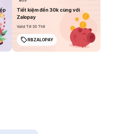
BUS
iếp
Tiết kiệm đến 30k cùng với
Zalopay
Valid Till 30 Th9
RBZALOPAY