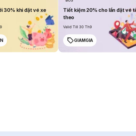
BUS
ới 30% khi đặt vé xe
Tiết kiệm 20% cho lần đặt vé t
theo
h9
Valid Till 30 Th9
EN
GIAMGIA