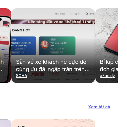
nh
Săn vé xe khách hè cực dễ
Bí kíp đặt
cùng ưu đãi ngập tràn trên
đơn giản,
redBus
SOHA
cả gia đìn
aFamily
Xem tất cả