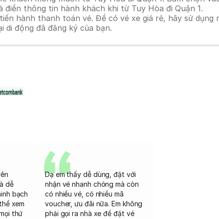
 điền thông tin hành khách khi từ Tuy Hòa đi Quận 1.
n hành thanh toán vé. Để có vé xe giá rẻ, hãy sử dụng mã
ại di động đã đăng ký của bạn.
rên
Dạ em thấy dễ dùng, đặt với
và dễ
nhận vé nhanh chóng mà còn
minh bạch
có nhiều vé, có nhiều mã
 thể xem
voucher, ưu đãi nữa. Em không
mọi thứ
phải gọi ra nhà xe để đặt vé