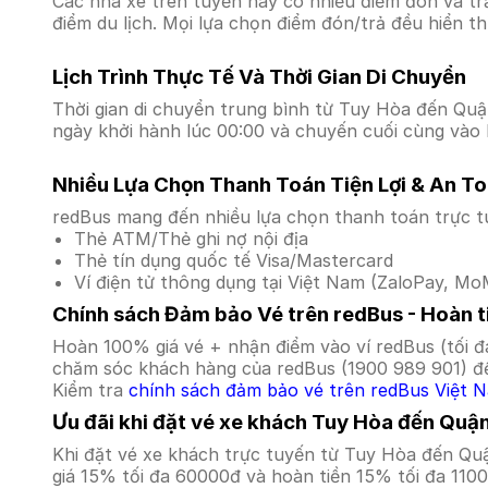
Các nhà xe trên tuyến này có nhiều điểm đón và tr
điểm du lịch. Mọi lựa chọn điểm đón/trả đều hiển t
Lịch Trình Thực Tế Và Thời Gian Di Chuyển
Thời gian di chuyển trung bình từ Tuy Hòa đến Quận 
ngày khởi hành lúc 00:00 và chuyến cuối cùng vào l
Nhiều Lựa Chọn Thanh Toán Tiện Lợi & An T
redBus mang đến nhiều lựa chọn thanh toán trực t
Thẻ ATM/Thẻ ghi nợ nội địa
Thẻ tín dụng quốc tế Visa/Mastercard
Ví điện tử thông dụng tại Việt Nam (ZaloPay, MoM
Chính sách Đảm bảo Vé trên redBus - Hoàn ti
Hoàn 100% giá vé + nhận điểm vào ví redBus (tối đ
chăm sóc khách hàng của redBus (1900 989 901) để
Kiểm tra
chính sách đảm bảo vé trên redBus Việt 
Ưu đãi khi đặt vé xe khách Tuy Hòa đến Quận
Khi đặt vé xe khách trực tuyến từ Tuy Hòa đến Qu
giá 15% tối đa 60000đ và hoàn tiền 15% tối đa 110