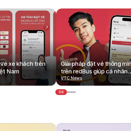
vé xe khách trên
Giải pháp đặt vé thông mi
iệt Nam
trên redBus giúp cá nhân
hoá hành trình di chuyển
VTC News
1/6