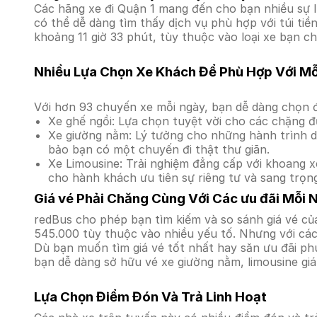
Các hãng xe đi Quận 1 mang đến cho bạn nhiều sự l
có thể dễ dàng tìm thấy dịch vụ phù hợp với túi ti
khoảng 11 giờ 33 phút, tùy thuộc vào loại xe bạn ch
Nhiều Lựa Chọn Xe Khách Để Phù Hợp Với M
Với hơn 93 chuyến xe mỗi ngày, bạn dễ dàng chọn đ
Xe ghế ngồi: Lựa chọn tuyệt vời cho các chặng đ
Xe giường nằm: Lý tưởng cho những hành trình dà
bảo bạn có một chuyến đi thật thư giãn.
Xe Limousine: Trải nghiệm đẳng cấp với khoang xe
cho hành khách ưu tiên sự riêng tư và sang trọn
Giá vé Phải Chăng Cùng Với Các ưu đãi Mỗi 
redBus cho phép bạn tìm kiếm và so sánh giá vé của
545.000 tùy thuộc vào nhiều yếu tố. Nhưng với các 
Dù bạn muốn tìm giá vé tốt nhất hay săn ưu đãi phú
bạn dễ dàng sở hữu vé xe giường nằm, limousine gi
Lựa Chọn Điểm Đón Và Trả Linh Hoạt