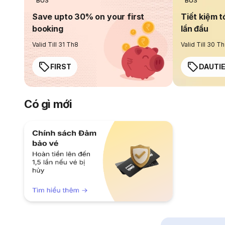
BUS
BUS
Save upto 30% on your first
Tiết kiệm t
booking
lần đầu
Valid Till 31 Th8
Valid Till 30 T
FIRST
DAUTI
Có gì mới