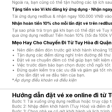
Ngoài ra, bạn cũng có thể tận hưởng các lợi ích sau
Tặng tiền vào Ví khi đăng ký ứng dụng - Nhận nga
Tải ứng dụng redBus & nhận ngay 100.000 VNĐ vào v
Nhận hoàn tiền 10% cho mỗi lần đặt vé trên redBu
Tại sao phải trả trọn giá khi bạn có thể đặt vé T
qua ứng dụng redBus! Tiền hoàn 10% (tối đa 100k V
Mẹo Hay Cho Chuyến Đi Từ Tuy Hòa đi Quận
Nên đến điểm đón trước giờ khởi hành khoảng 15
Tận dụng các điểm dừng nghỉ trên đường để thư 
Đặt vé xe chuyến đêm có thể giúp bạn tiết kiệm c
Việc trước đảm bảo bạn chọn được chỗ ngồi tốt 
Đừng quên kiểm tra các ưu đãi và giảm giá tốt n
cho lần đặt vé xe đầu tiên của bạn.
*
Áp dụng điều khoản và điều kiện
Hướng dẫn đặt vé xe online đi từ T
Bước 1: Tải xuống ứng dụng redBus hoặc truy cập 
Bước 2: Nhập điểm khởi hành (Tuy Hòa) và điểm đi 
Bước 3: Chọn nhà xe có giờ khởi hành và lịch trìn