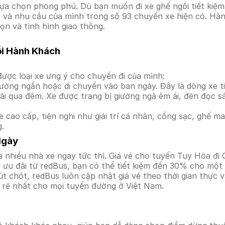
ựa chọn phong phú. Dù bạn muốn đi xe ghế ngồi tiết kiệm
ền và nhu cầu của mình trong số 93 chuyến xe hiện có. Hà
ọn và tình hình giao thông.
ỗi Hành Khách
ược loại xe ưng ý cho chuyến đi của mình:
ường ngắn hoặc di chuyển vào ban ngày. Đây là dòng xe ti
i qua đêm. Xe được trang bị giường ngả êm ái, đèn đọc s
 cao cấp, tiện nghi như giải trí cá nhân, cổng sạc, ghế 
g.
Ngày
 nhiều nhà xe ngay tức thì. Giá vé cho tuyến Tuy Hòa đi 
ưu đãi từ redBus, bạn có thể tiết kiệm đến 30% cho một s
t chót, redBus luôn cập nhật giá vé theo thời gian thực v
á rẻ nhất cho mọi tuyến đường ở Việt Nam.