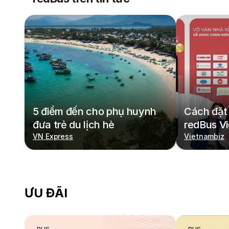
5 điểm đến cho phụ huynh
Cách đặt 
đưa trẻ du lịch hè
redBus V
VN Express
Vietnambiz
ƯU ĐÃI