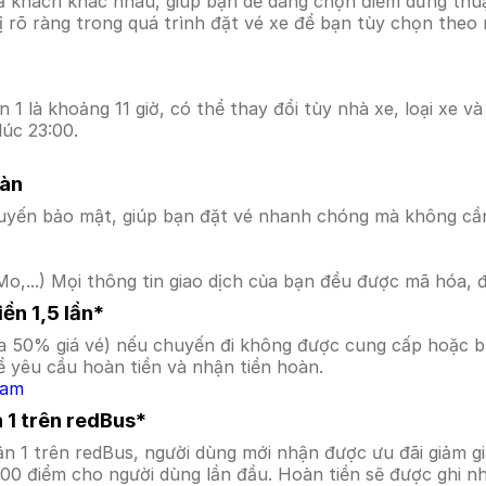
ả khách khác nhau, giúp bạn dễ dàng chọn điểm dừng thuận
hị rõ ràng trong quá trình đặt vé xe để bạn tùy chọn theo
1 là khoảng 11 giờ, có thể thay đổi tùy nhà xe, loại xe v
úc 23:00.
oàn
uyến bảo mật, giúp bạn đặt vé nhanh chóng mà không cầ
o,...) Mọi thông tin giao dịch của bạn đều được mã hóa, 
ền 1,5 lần*
a 50% giá vé) nếu chuyến đi không được cung cấp hoặc bị
 yêu cầu hoàn tiền và nhận tiền hoàn.
Nam
 1 trên redBus*
ận 1 trên redBus, người dùng mới nhận được ưu đãi giảm
000 điểm cho người dùng lần đầu. Hoàn tiền sẽ được ghi n