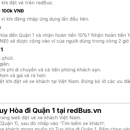
 khi đặt vé trên redBus:
y 100k VNĐ
í khi đăng nhập ứng dụng lần đầu tiên.
s
uy Hòa đến Quận 1 và nhận hoàn tiền 10%? Nhận hoàn tiền
NĐ) sẽ được cộng vào ví của người dùng trong vòng 2 giờ
 1
 phút.
giãn.
hi phí di chuyển và cả tiền phòng khách sạn.
hơn và giá vé rẻ hơn
hất khi đặt vé xe khách tại Việt Nam. Đừng bỏ lỡ các ưu đ
uy Hòa đi Quận 1 tại redBus.vn
trang web đặt vé xe khách Việt Nam.
(Quận 1), sau đó nhấp vào 'Tìm kiếm xe khách'.
h xe khách mong muốn từ Tuy Hòa đi Quận 1. Bấm chọn vào