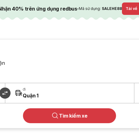
Nhận 40% trên ứng dụng redbus
·
Mã sử dụng:
SALEHE88
Tải về
ện
đi
Quận 1
Tìm kiếm xe