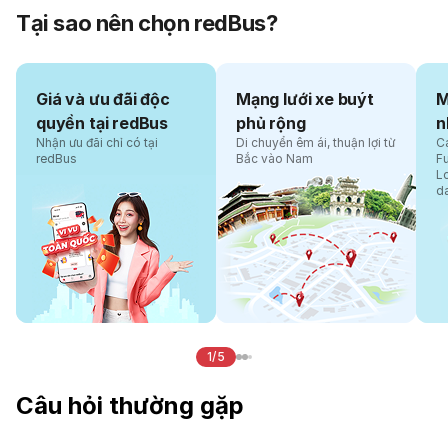
Tại sao nên chọn redBus?
Giá và ưu đãi độc
Mạng lưới xe buýt
M
quyền tại redBus
phủ rộng
n
Nhận ưu đãi chỉ có tại
Di chuyển êm ái, thuận lợi từ
Cá
redBus
Bắc vào Nam
F
L
d
1/5
Câu hỏi thường gặp