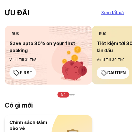
ƯU ĐÃI
Xem tất cả
BUS
BUS
Save upto 30% on your first
Tiết kiệm tới 3
booking
lần đầu
Valid Till 31 Th8
Valid Till 30 Th9
FIRST
DAUTIEN
1/4
Có gì mới