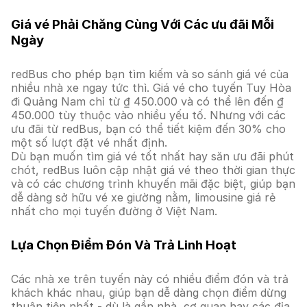
Giá vé Phải Chăng Cùng Với Các ưu đãi Mỗi
Ngày
redBus cho phép bạn tìm kiếm và so sánh giá vé của
nhiều nhà xe ngay tức thì. Giá vé cho tuyến Tuy Hòa
đi Quảng Nam chỉ từ ₫ 450.000 và có thể lên đến ₫
450.000 tùy thuộc vào nhiều yếu tố. Nhưng với các
ưu đãi từ redBus, bạn có thể tiết kiệm đến 30% cho
một số lượt đặt vé nhất định.
Dù bạn muốn tìm giá vé tốt nhất hay săn ưu đãi phút
chót, redBus luôn cập nhật giá vé theo thời gian thực
và có các chương trình khuyến mãi đặc biệt, giúp bạn
dễ dàng sở hữu vé xe giường nằm, limousine giá rẻ
nhất cho mọi tuyến đường ở Việt Nam.
Lựa Chọn Điểm Đón Và Trả Linh Hoạt
Các nhà xe trên tuyến này có nhiều điểm đón và trả
khách khác nhau, giúp bạn dễ dàng chọn điểm dừng
thuận tiện nhất - dù là gần nhà, cơ quan hay các địa