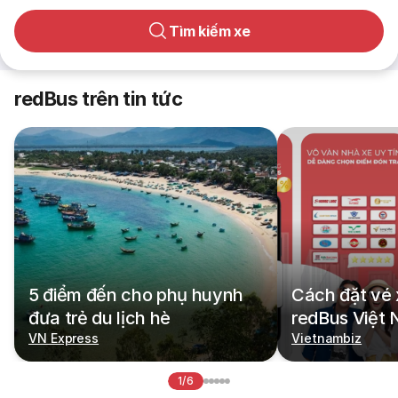
Tìm kiếm xe
redBus trên tin tức
5 điểm đến cho phụ huynh
Cách đặt vé 
đưa trẻ du lịch hè
redBus Việt
VN Express
Vietnambiz
1/6