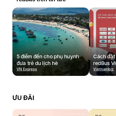
5 điểm đến cho phụ huynh
Cách đặt 
đưa trẻ du lịch hè
redBus V
VN Express
Vietnambiz
ƯU ĐÃI