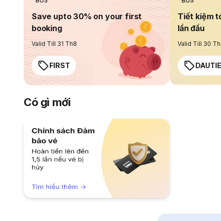
BUS
BUS
Save upto 30% on your first
Tiết kiệm t
booking
lần đầu
Valid Till 31 Th8
Valid Till 30 T
FIRST
DAUTI
Có gì mới