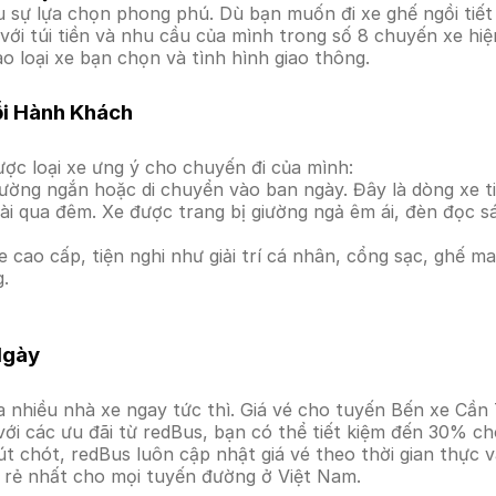
sự lựa chọn phong phú. Dù bạn muốn đi xe ghế ngồi tiết 
với túi tiền và nhu cầu của mình trong số 8 chuyến xe hi
o loại xe bạn chọn và tình hình giao thông.
ỗi Hành Khách
ợc loại xe ưng ý cho chuyến đi của mình:
ường ngắn hoặc di chuyển vào ban ngày. Đây là dòng xe ti
i qua đêm. Xe được trang bị giường ngả êm ái, đèn đọc s
 cao cấp, tiện nghi như giải trí cá nhân, cổng sạc, ghế 
g.
Ngày
 nhiều nhà xe ngay tức thì. Giá vé cho tuyến Bến xe Cần 
ới các ưu đãi từ redBus, bạn có thể tiết kiệm đến 30% ch
t chót, redBus luôn cập nhật giá vé theo thời gian thực v
á rẻ nhất cho mọi tuyến đường ở Việt Nam.