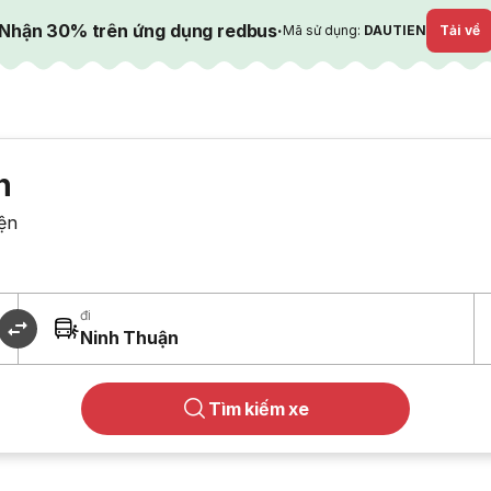
Nhận 30% trên ứng dụng redbus
·
Mã sử dụng:
DAUTIEN
Tải về
n
ện
đi
Ninh Thuận
Tìm kiếm xe