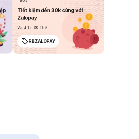
BUS
iếp
Tiết kiệm đến 30k cùng với
Zalopay
Valid Till 30 Th9
RBZALOPAY