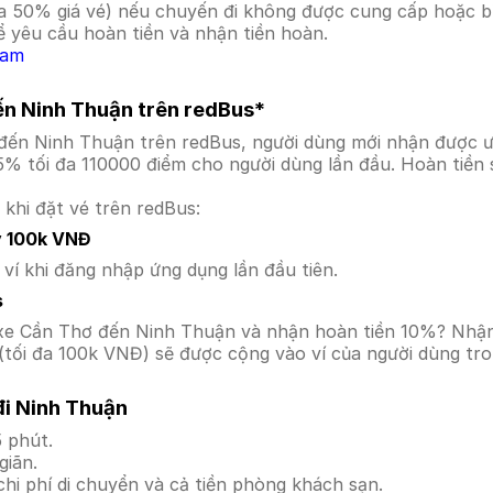
a 50% giá vé) nếu chuyến đi không được cung cấp hoặc bị
 yêu cầu hoàn tiền và nhận tiền hoàn.
Nam
ến Ninh Thuận trên redBus*
 đến Ninh Thuận trên redBus, người dùng mới nhận được 
5% tối đa 110000 điểm cho người dùng lần đầu. Hoàn tiền 
 khi đặt vé trên redBus:
y 100k VNĐ
í khi đăng nhập ứng dụng lần đầu tiên.
s
ến xe Cần Thơ đến Ninh Thuận và nhận hoàn tiền 10%? Nhậ
tối đa 100k VNĐ) sẽ được cộng vào ví của người dùng tro
i Ninh Thuận
 phút.
giãn.
hi phí di chuyển và cả tiền phòng khách sạn.