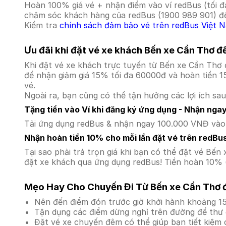
Hoàn 100% giá vé + nhận điểm vào ví redBus (tối đ
chăm sóc khách hàng của redBus (1900 989 901) để
Kiểm tra
chính sách đảm bảo vé trên redBus Việt 
Ưu đãi khi đặt vé xe khách Bến xe Cần Thơ đ
Khi đặt vé xe khách trực tuyến từ Bến xe Cần Thơ
để nhận giảm giá 15% tối đa 60000đ và hoàn tiền 1
vé.
Ngoài ra, bạn cũng có thể tận hưởng các lợi ích sau
Tặng tiền vào Ví khi đăng ký ứng dụng - Nhận nga
Tải ứng dụng redBus & nhận ngay 100.000 VNĐ vào v
Nhận hoàn tiền 10% cho mỗi lần đặt vé trên redBu
Tại sao phải trả trọn giá khi bạn có thể đặt vé B
đặt xe khách qua ứng dụng redBus! Tiền hoàn 10% (
Mẹo Hay Cho Chuyến Đi Từ Bến xe Cần Thơ đ
Nên đến điểm đón trước giờ khởi hành khoảng 15
Tận dụng các điểm dừng nghỉ trên đường để thư 
Đặt vé xe chuyến đêm có thể giúp bạn tiết kiệm c