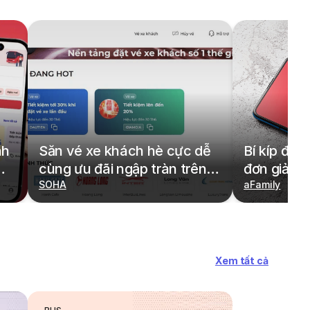
nh
Săn vé xe khách hè cực dễ
Bí kíp đặt
cùng ưu đãi ngập tràn trên
đơn giản,
redBus
SOHA
cả gia đìn
aFamily
Xem tất cả