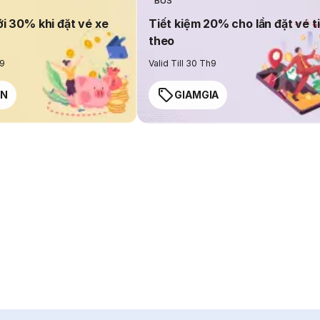
BUS
ới 30% khi đặt vé xe
Tiết kiệm 20% cho lần đặt vé t
theo
h9
Valid Till 30 Th9
EN
GIAMGIA