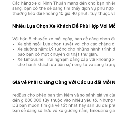
Các hãng xe đi Ninh Thuận mang đến cho bạn nhiều 
sang, bạn có thể dễ dàng tìm thấy dịch vụ phù hợp 
thường kéo dài khoảng 10 giờ 46 phút, tùy thuộc và
Nhiều Lựa Chọn Xe Khách Để Phù Hợp Với M
Với hơn 8 chuyến xe mỗi ngày, bạn dễ dàng chọn đư
Xe ghế ngồi: Lựa chọn tuyệt vời cho các chặng đ
Xe giường nằm: Lý tưởng cho những hành trình dà
bảo bạn có một chuyến đi thật thư giãn.
Xe Limousine: Trải nghiệm đẳng cấp với khoang xe
cho hành khách ưu tiên sự riêng tư và sang trọn
Giá vé Phải Chăng Cùng Với Các ưu đãi Mỗi 
redBus cho phép bạn tìm kiếm và so sánh giá vé của
đến ₫ 800.000 tùy thuộc vào nhiều yếu tố. Nhưng v
Dù bạn muốn tìm giá vé tốt nhất hay săn ưu đãi phú
bạn dễ dàng sở hữu vé xe giường nằm, limousine gi