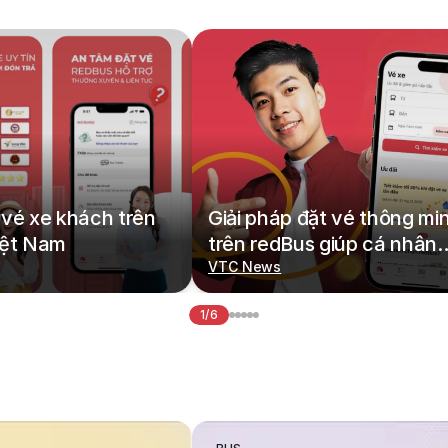
vé xe khách trên
Giải pháp đặt vé thông mi
iệt Nam
trên redBus giúp cá nhân
hoá hành trình di chuyển
VTC News
1/6