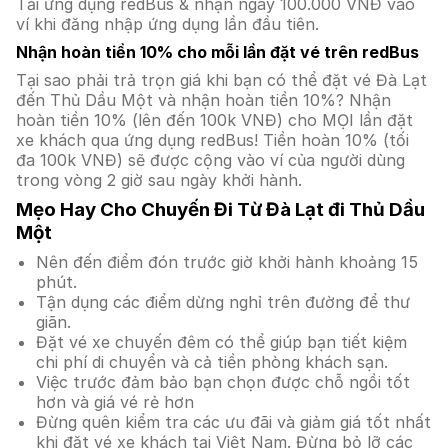
Tải ứng dụng redBus & nhận ngay 100.000 VNĐ vào
ví khi đăng nhập ứng dụng lần đầu tiên.
Nhận hoàn tiền 10% cho mỗi lần đặt vé trên redBus
Tại sao phải trả trọn giá khi bạn có thể đặt vé Đà Lạt
đến Thủ Dầu Một và nhận hoàn tiền 10%? Nhận
hoàn tiền 10% (lên đến 100k VNĐ) cho MỌI lần đặt
xe khách qua ứng dụng redBus! Tiền hoàn 10% (tối
đa 100k VNĐ) sẽ được cộng vào ví của người dùng
trong vòng 2 giờ sau ngày khởi hành.
Mẹo Hay Cho Chuyến Đi Từ Đà Lạt đi Thủ Dầu
Một
Nên đến điểm đón trước giờ khởi hành khoảng 15
phút.
Tận dụng các điểm dừng nghỉ trên đường để thư
giãn.
Đặt vé xe chuyến đêm có thể giúp bạn tiết kiệm
chi phí di chuyển và cả tiền phòng khách sạn.
Việc trước đảm bảo bạn chọn được chỗ ngồi tốt
hơn và giá vé rẻ hơn
Đừng quên kiểm tra các ưu đãi và giảm giá tốt nhất
khi đặt vé xe khách tại Việt Nam. Đừng bỏ lỡ các