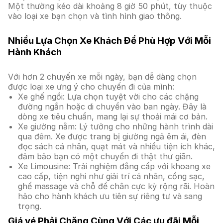
Một thường kéo dài khoảng 8 giờ 50 phút, tùy thuộc
vào loại xe bạn chọn và tình hình giao thông.
Nhiều Lựa Chọn Xe Khách Để Phù Hợp Với Mỗi
Hành Khách
Với hơn 2 chuyến xe mỗi ngày, bạn dễ dàng chọn
được loại xe ưng ý cho chuyến đi của mình:
Xe ghế ngồi: Lựa chọn tuyệt vời cho các chặng
đường ngắn hoặc di chuyển vào ban ngày. Đây là
dòng xe tiêu chuẩn, mang lại sự thoải mái cơ bản.
Xe giường nằm: Lý tưởng cho những hành trình dài
qua đêm. Xe được trang bị giường ngả êm ái, đèn
đọc sách cá nhân, quạt mát và nhiều tiện ích khác,
đảm bảo bạn có một chuyến đi thật thư giãn.
Xe Limousine: Trải nghiệm đẳng cấp với khoang xe
cao cấp, tiện nghi như giải trí cá nhân, cổng sạc,
ghế massage và chỗ để chân cực kỳ rộng rãi. Hoàn
hảo cho hành khách ưu tiên sự riêng tư và sang
trọng.
Giá vé Phải Chăng Cùng Với Các ưu đãi Mỗi