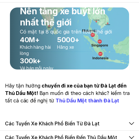
Nền tảng xe buýt lớn
nhất thế giới
Có mặt tại 8 quốc gia trên toàn thế giới
40M+
5000+
Khách hàng hài
Hãng xe
lòng
300k+
Vé bán mỗi ngày
Hãy tận hưởng
chuyến đi xe của bạn từ Đà Lạt đến
Thủ Dầu Một!
Bạn muốn đi theo cách khác? kiểm tra
tất cả các đề nghị từ
Thủ Dầu Một thành Đà Lạt
Các Tuyến Xe Khách Phổ Biến Từ Đà Lạt
Các Tuyến Xe Khách Phổ Biến Đến Thủ Dầu Một