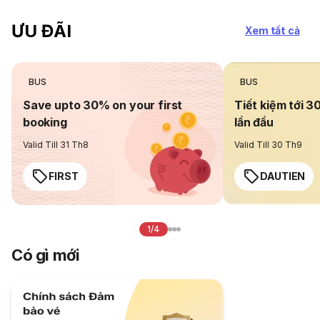
ƯU ĐÃI
Xem tất cả
BUS
BUS
Save upto 30% on your first
Tiết kiệm tới 3
booking
lần đầu
Valid Till 31 Th8
Valid Till 30 Th9
FIRST
DAUTIEN
1/4
Có gì mới