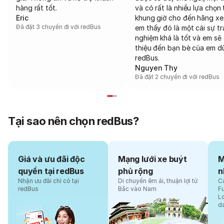
hàng rất tốt.
và có rất là nhiều lựa chọn 
Eric
khung giờ cho đến hãng xe
Đã đặt 3 chuyến đi với redBus
em thấy đó là một cái sự tr
nghiệm khá là tốt và em sẽ 
thiệu đến bạn bè của em d
redBus.
Nguyen Thy
Đã đặt 2 chuyến đi với redBus
Tại sao nên chọn redBus?
Giá và ưu đãi độc
Mạng lưới xe buýt
M
quyền tại redBus
phủ rộng
n
Nhận ưu đãi chỉ có tại
Di chuyển êm ái, thuận lợi từ
Cá
redBus
Bắc vào Nam
F
L
d