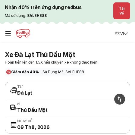
Nhận 40% trên ứng dụng redbus
Tải
về
Mã sử dụng:
SALEHE88
☰
VI
Xe Đà Lạt Thủ Dầu Một
Hoàn tiền lên đến 1.5X nếu chuyến xe không thực hiện
Giảm đến 40%
- Sử Dụng Mã: SALEHE88
TỪ
Đà Lạt
đi
Thủ Dầu Một
NGÀY VỀ
09 Th8, 2026