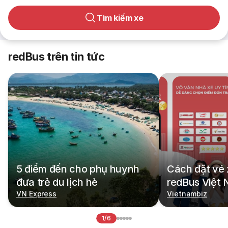
Tìm kiếm xe
redBus trên tin tức
5 điểm đến cho phụ huynh
Cách đặt vé 
đưa trẻ du lịch hè
redBus Việt
VN Express
Vietnambiz
1/6