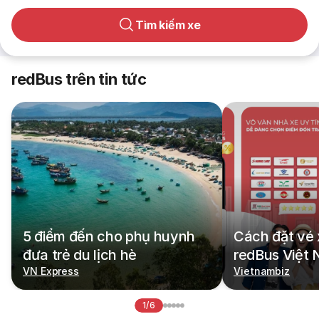
Tìm kiếm xe
redBus trên tin tức
5 điểm đến cho phụ huynh
Cách đặt vé 
đưa trẻ du lịch hè
redBus Việt
VN Express
Vietnambiz
1/6