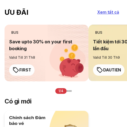
ƯU ĐÃI
Xem tất cả
BUS
BUS
Save upto 30% on your first
Tiết kiệm tới 3
booking
lần đầu
Valid Till 31 Th8
Valid Till 30 Th9
FIRST
DAUTIEN
1/4
Có gì mới