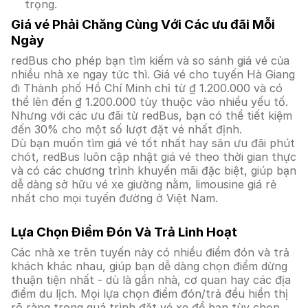
trọng.
Giá vé Phải Chăng Cùng Với Các ưu đãi Mỗi
Ngày
redBus cho phép bạn tìm kiếm và so sánh giá vé của
nhiều nhà xe ngay tức thì. Giá vé cho tuyến Hà Giang
đi Thành phố Hồ Chí Minh chỉ từ ₫ 1.200.000 và có
thể lên đến ₫ 1.200.000 tùy thuộc vào nhiều yếu tố.
Nhưng với các ưu đãi từ redBus, bạn có thể tiết kiệm
đến 30% cho một số lượt đặt vé nhất định.
Dù bạn muốn tìm giá vé tốt nhất hay săn ưu đãi phút
chót, redBus luôn cập nhật giá vé theo thời gian thực
và có các chương trình khuyến mãi đặc biệt, giúp bạn
dễ dàng sở hữu vé xe giường nằm, limousine giá rẻ
nhất cho mọi tuyến đường ở Việt Nam.
Lựa Chọn Điểm Đón Và Trả Linh Hoạt
Các nhà xe trên tuyến này có nhiều điểm đón và trả
khách khác nhau, giúp bạn dễ dàng chọn điểm dừng
thuận tiện nhất - dù là gần nhà, cơ quan hay các địa
điểm du lịch. Mọi lựa chọn điểm đón/trả đều hiển thị
rõ ràng trong quá trình đặt vé xe để bạn tùy chọn