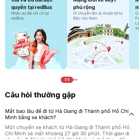
quyền tại redBus
phủ rộng
n
Nhận ưu đãi chỉ có tại
Di chuyển êm ái, thuận lợi từ
Cá
redBus
Bắc vào Nam
F
L
d
1/5
Câu hỏi thường gặp
Mất bao lâu để đi từ Hà Giang đi Thành phố Hồ Chí
Minh bằng xe khách?
Một chuyến xe khách từ Hà Giang đi Thành phố Hồ
Chí Minh sẽ mất khoảng 27 giờ 30 phút. Thời gian di