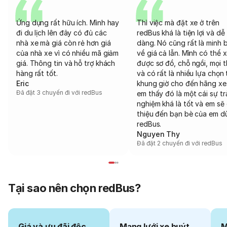
Ứng dụng rất hữu ích. Mình hay
Thì việc mà đặt xe ở trên
đi du lịch lên đây có đủ các
redBus khá là tiện lợi và dễ
nhà xe mà giá còn rẻ hơn giá
dàng. Nó cũng rất là minh 
của nhà xe vì có nhiều mã giảm
về giá cả lẫn. Mình có thể 
giá. Thông tin và hỗ trợ khách
được sơ đồ, chỗ ngồi, mọi 
hàng rất tốt.
và có rất là nhiều lựa chọn 
Eric
khung giờ cho đến hãng xe
Đã đặt 3 chuyến đi với redBus
em thấy đó là một cái sự tr
nghiệm khá là tốt và em sẽ 
thiệu đến bạn bè của em d
redBus.
Nguyen Thy
Đã đặt 2 chuyến đi với redBus
Tại sao nên chọn redBus?
Giá và ưu đãi độc
Mạng lưới xe buýt
M