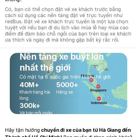
Có, bạn có thể chọn đặt vé xe khách trước bằng
cách sử dụng các nền tảng đặt vé trực tuyến như
redBus. Đặt vé xe khách trực tuyến là một lựa chọn
tuyệt vời nếu bạn đi du lịch vào mùa lễ hay mùa cao
điểm để đảm bảo chỗ ngồi của bạn trên loại xe khách
ưa thích và ngày đi mà không gặp bất kỳ rắc rối.
Nền tảng xe buýt lớn
nhất thế giới
Có mặt tại 8 quốc gia trên toàn thế giới
40M+
5000+
Khách hàng hài
Hãng xe
lòng
300k+
Vé bán mỗi ngày
Hãy tận hưởng
chuyến đi xe của bạn từ Hà Giang đến