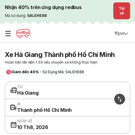
Nhận 40% trên ứng dụng redbus
Tải
về
Mã sử dụng:
SALEHE88
☰
VI
Xe Hà Giang Thành phố Hồ Chí Minh
Hoàn tiền lên đến 1.5X nếu chuyến xe không thực hiện
Giảm đến 40%
- Sử Dụng Mã: SALEHE88
TỪ
Hà Giang
đi
Thành phố Hồ Chí Minh
NGÀY VỀ
10 Th8, 2026