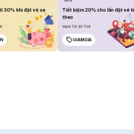
BUS
ới 30% khi đặt vé xe
Tiết kiệm 20% cho lần đặt vé t
theo
h9
Valid Till 30 Th9
EN
GIAMGIA