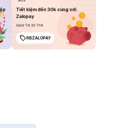
BUS
iếp
Tiết kiệm đến 30k cùng với
Zalopay
Valid Till 30 Th9
RBZALOPAY