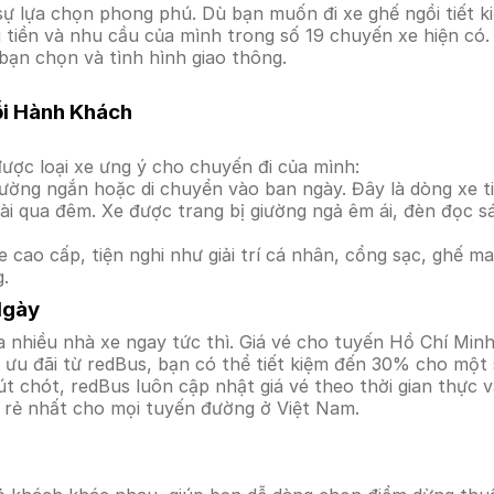
 lựa chọn phong phú. Dù bạn muốn đi xe ghế ngồi tiết ki
úi tiền và nhu cầu của mình trong số 19 chuyến xe hiện c
 bạn chọn và tình hình giao thông.
ỗi Hành Khách
ược loại xe ưng ý cho chuyến đi của mình:
ường ngắn hoặc di chuyển vào ban ngày. Đây là dòng xe ti
i qua đêm. Xe được trang bị giường ngả êm ái, đèn đọc s
 cao cấp, tiện nghi như giải trí cá nhân, cổng sạc, ghế 
g.
Ngày
 nhiều nhà xe ngay tức thì. Giá vé cho tuyến Hồ Chí Minh
ưu đãi từ redBus, bạn có thể tiết kiệm đến 30% cho một s
t chót, redBus luôn cập nhật giá vé theo thời gian thực v
á rẻ nhất cho mọi tuyến đường ở Việt Nam.