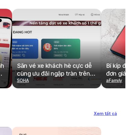
nh
Săn vé xe khách hè cực dễ
Bí kíp đặt
cùng ưu đãi ngập tràn trên
đơn giản,
redBus
SOHA
cả gia đìn
aFamily
Xem tất cả