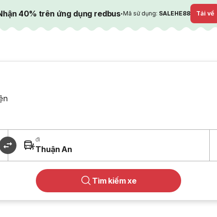
Nhận 40% trên ứng dụng redbus
·
Mã sử dụng:
SALEHE88
Tải về
ện
đi
Thuận An
Tìm kiếm xe