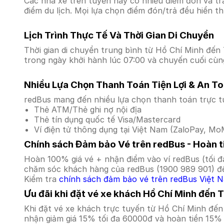
Các nhà xe trên tuyến này có nhiều điểm đón và tr
điểm du lịch. Mọi lựa chọn điểm đón/trả đều hiển t
Lịch Trình Thực Tế Và Thời Gian Di Chuyển
Thời gian di chuyển trung bình từ Hồ Chí Minh đến T
trong ngày khởi hành lúc 07:00 và chuyến cuối cùng
Nhiều Lựa Chọn Thanh Toán Tiện Lợi & An T
redBus mang đến nhiều lựa chọn thanh toán trực t
Thẻ ATM/Thẻ ghi nợ nội địa
Thẻ tín dụng quốc tế Visa/Mastercard
Ví điện tử thông dụng tại Việt Nam (ZaloPay, MoM
Chính sách Đảm bảo Vé trên redBus - Hoàn ti
Hoàn 100% giá vé + nhận điểm vào ví redBus (tối đ
chăm sóc khách hàng của redBus (1900 989 901) để
Kiểm tra
chính sách đảm bảo vé trên redBus Việt 
Ưu đãi khi đặt vé xe khách Hồ Chí Minh đến 
Khi đặt vé xe khách trực tuyến từ Hồ Chí Minh đế
nhận giảm giá 15% tối đa 60000đ và hoàn tiền 15% 