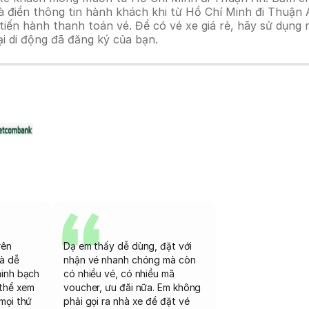
à điền thông tin hành khách khi từ Hồ Chí Minh đi Thuận 
n hành thanh toán vé. Để có vé xe giá rẻ, hãy sử dụng mã
ại di động đã đăng ký của bạn.
rên
Dạ em thấy dễ dùng, đặt với
và dễ
nhận vé nhanh chóng mà còn
minh bạch
có nhiều vé, có nhiều mã
 thể xem
voucher, ưu đãi nữa. Em không
mọi thứ
phải gọi ra nhà xe để đặt vé