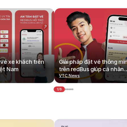
vé xe khách trên
Giải pháp đặt vé thông mi
iệt Nam
trên redBus giúp cá nhân
hoá hành trình di chuyển
VTC News
1/6