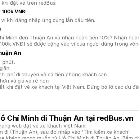
 khi đặt vé trên redBus:
y 100k VNĐ
í khi đăng nhập ứng dụng lần đầu tiên.
s
ồ Chí Minh đến Thuận An và nhận hoàn tiền 10%? Nhận hoà
100k VNĐ) sẽ được cộng vào ví của người dùng trong vòng
huận An
 phút.
giãn.
hi phí di chuyển và cả tiền phòng khách sạn.
hơn và giá vé rẻ hơn
hất khi đặt vé xe khách tại Việt Nam. Đừng bỏ lỡ các ưu đ
Hồ Chí Minh đi Thuận An tại redBus.vn
trang web đặt vé xe khách Việt Nam.
m đi (Thuận An), sau đó nhấp vào 'Tìm kiếm xe khách'.
h xe khách mong muốn từ Hồ Chí Minh đi Thuận An. Bấm ch