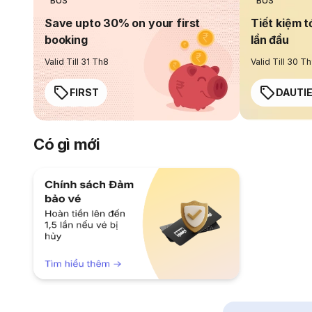
BUS
BUS
Save upto 30% on your first
Tiết kiệm t
booking
lần đầu
Valid Till 31 Th8
Valid Till 30 T
FIRST
DAUTI
Có gì mới