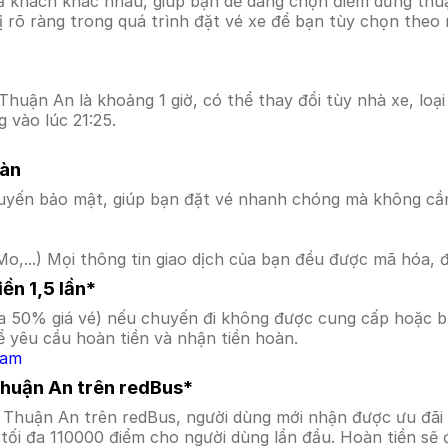
ả khách khác nhau, giúp bạn dễ dàng chọn điểm dừng thuận
hị rõ ràng trong quá trình đặt vé xe để bạn tùy chọn theo
huận An là khoảng 1 giờ, có thể thay đổi tùy nhà xe, loại
 vào lúc 21:25.
oàn
uyến bảo mật, giúp bạn đặt vé nhanh chóng mà không cầ
o,...) Mọi thông tin giao dịch của bạn đều được mã hóa, 
ền 1,5 lần*
a 50% giá vé) nếu chuyến đi không được cung cấp hoặc bị
 yêu cầu hoàn tiền và nhận tiền hoàn.
Nam
Thuận An trên redBus*
n Thuận An trên redBus, người dùng mới nhận được ưu đã
tối đa 110000 điểm cho người dùng lần đầu. Hoàn tiền sẽ 