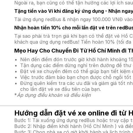
Ngoài ra, bạn cũng có thể tận hưởng các lợi ích sau
Tặng tiền vào Ví khi đăng ký ứng dụng - Nhận nga
Tải ứng dụng redBus & nhận ngay 100.000 VNĐ vào v
Nhận hoàn tiền 10% cho mỗi lần đặt vé trên redBu
Tại sao phải trả trọn giá khi bạn có thể đặt vé H
khách qua ứng dụng redBus! Tiền hoàn 10% (tối đa 
Mẹo Hay Cho Chuyến Đi Từ Hồ Chí Minh đi T
Nên đến điểm đón trước giờ khởi hành khoảng 15
Tận dụng các điểm dừng nghỉ trên đường để thư 
Đặt vé xe chuyến đêm có thể giúp bạn tiết kiệm c
Việc trước đảm bảo bạn chọn được chỗ ngồi tốt 
Đừng quên kiểm tra các ưu đãi và giảm giá tốt n
cho lần đặt vé xe đầu tiên của bạn.
*
Áp dụng điều khoản và điều kiện
Hướng dẫn đặt vé xe online đi từ 
Bước 1: Tải xuống ứng dụng redBus hoặc truy cập 
Bước 2: Nhập điểm khởi hành (Hồ Chí Minh ) và điể
Bước 3: Chọn nhà xe có giờ khởi hành và lịch trìn