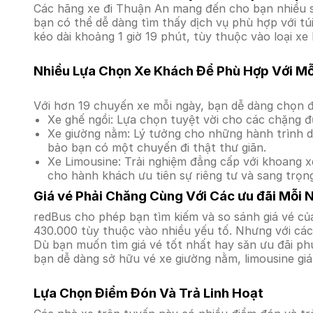
Các hãng xe đi Thuận An mang đến cho bạn nhiều sự
bạn có thể dễ dàng tìm thấy dịch vụ phù hợp với t
kéo dài khoảng 1 giờ 19 phút, tùy thuộc vào loại xe
Nhiều Lựa Chọn Xe Khách Để Phù Hợp Với M
Với hơn 19 chuyến xe mỗi ngày, bạn dễ dàng chọn đ
Xe ghế ngồi: Lựa chọn tuyệt vời cho các chặng đ
Xe giường nằm: Lý tưởng cho những hành trình dà
bảo bạn có một chuyến đi thật thư giãn.
Xe Limousine: Trải nghiệm đẳng cấp với khoang xe
cho hành khách ưu tiên sự riêng tư và sang trọn
Giá vé Phải Chăng Cùng Với Các ưu đãi Mỗi 
redBus cho phép bạn tìm kiếm và so sánh giá vé của
430.000 tùy thuộc vào nhiều yếu tố. Nhưng với các 
Dù bạn muốn tìm giá vé tốt nhất hay săn ưu đãi phú
bạn dễ dàng sở hữu vé xe giường nằm, limousine gi
Lựa Chọn Điểm Đón Và Trả Linh Hoạt