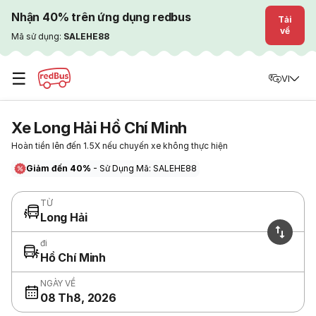
Nhận 40% trên ứng dụng redbus
Tải
về
Mã sử dụng:
SALEHE88
☰
VI
Xe Long Hải Hồ Chí Minh
Hoàn tiền lên đến 1.5X nếu chuyến xe không thực hiện
Giảm đến 40%
- Sử Dụng Mã: SALEHE88
TỪ
Long Hải
đi
Hồ Chí Minh
NGÀY VỀ
08 Th8, 2026