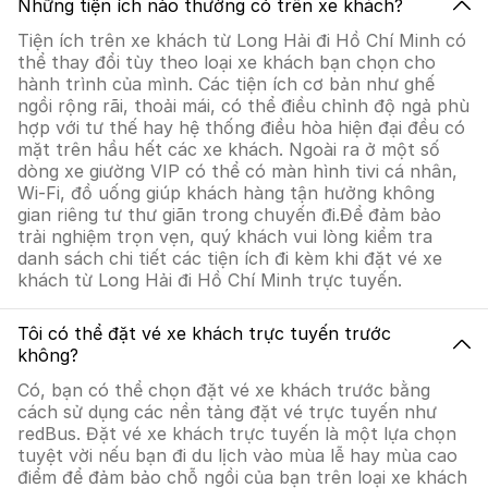
Những tiện ích nào thường có trên xe khách?
Tiện ích trên xe khách từ Long Hải đi Hồ Chí Minh có
thể thay đổi tùy theo loại xe khách bạn chọn cho
hành trình của mình. Các tiện ích cơ bản như ghế
ngồi rộng rãi, thoải mái, có thể điều chỉnh độ ngả phù
hợp với tư thế hay hệ thống điều hòa hiện đại đều có
mặt trên hầu hết các xe khách. Ngoài ra ở một số
dòng xe giường VIP có thể có màn hình tivi cá nhân,
Wi-Fi, đồ uống giúp khách hàng tận hưởng không
gian riêng tư thư giãn trong chuyến đi.Để đảm bảo
trải nghiệm trọn vẹn, quý khách vui lòng kiểm tra
danh sách chi tiết các tiện ích đi kèm khi đặt vé xe
khách từ Long Hải đi Hồ Chí Minh trực tuyến.
Tôi có thể đặt vé xe khách trực tuyến trước
không?
Có, bạn có thể chọn đặt vé xe khách trước bằng
cách sử dụng các nền tảng đặt vé trực tuyến như
redBus. Đặt vé xe khách trực tuyến là một lựa chọn
tuyệt vời nếu bạn đi du lịch vào mùa lễ hay mùa cao
điểm để đảm bảo chỗ ngồi của bạn trên loại xe khách