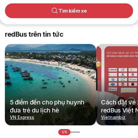
Tìm kiếm xe
redBus trên tin tức
5 điểm đến cho phụ huynh
Cách đặt vé 
đưa trẻ du lịch hè
redBus Việt
VN Express
Vietnambiz
1/6