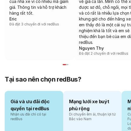
của nhà xe vì có nhiều mã giảm
về giá cả lẫn. Mình có thể 
giá. Thông tin và hỗ trợ khách
được sơ đồ, chỗ ngồi, mọi 
hàng rất tốt.
và có rất là nhiều lựa chọn 
Eric
khung giờ cho đến hãng xe
Đã đặt 3 chuyến đi với redBus
em thấy đó là một cái sự tr
nghiệm khá là tốt và em sẽ 
thiệu đến bạn bè của em d
redBus.
Nguyen Thy
Đã đặt 2 chuyến đi với redBus
Tại sao nên chọn redBus?
Giá và ưu đãi độc
Mạng lưới xe buýt
M
quyền tại redBus
phủ rộng
n
Nhận ưu đãi chỉ có tại
Di chuyển êm ái, thuận lợi từ
Cá
redBus
Bắc vào Nam
F
L
d