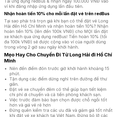
Tải ứng dụng redBus & nhận ngay 100.000 VNĐ vào
ví khi đăng nhập ứng dụng lần đầu tiên.
Nhận hoàn tiền 10% cho mỗi lần đặt vé trên redBus
Tại sao phải trả trọn giá khi bạn có thể đặt vé Long
Hải đến Hồ Chí Minh và nhận hoàn tiền 10%? Nhận
hoàn tiền 10% (lên đến 100k VNĐ) cho MỌI lần đặt
xe khách qua ứng dụng redBus! Tiền hoàn 10% (tối
đa 100k VNĐ) sẽ được cộng vào ví của người dùng
trong vòng 2 giờ sau ngày khởi hành.
Mẹo Hay Cho Chuyến Đi Từ Long Hải đi Hồ Chí
Minh
Nên đến điểm đón trước giờ khởi hành khoảng 15
phút.
Tận dụng các điểm dừng nghỉ trên đường để thư
giãn.
Đặt vé xe chuyến đêm có thể giúp bạn tiết kiệm
chi phí di chuyển và cả tiền phòng khách sạn.
Việc trước đảm bảo bạn chọn được chỗ ngồi tốt
hơn và giá vé rẻ hơn
Đừng quên kiểm tra các ưu đãi và giảm giá tốt nhất
khi đặt vé xe khách tại Việt Nam. Đừng bỏ lỡ các