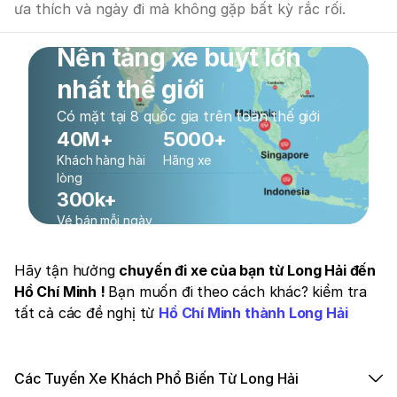
ưa thích và ngày đi mà không gặp bất kỳ rắc rối.
Nền tảng xe buýt lớn
nhất thế giới
Có mặt tại 8 quốc gia trên toàn thế giới
40M+
5000+
Khách hàng hài
Hãng xe
lòng
300k+
Vé bán mỗi ngày
Hãy tận hưởng
chuyến đi xe của bạn từ Long Hải đến
Hồ Chí Minh !
Bạn muốn đi theo cách khác? kiểm tra
tất cả các đề nghị từ
Hồ Chí Minh thành Long Hải
Các Tuyến Xe Khách Phổ Biến Từ Long Hải