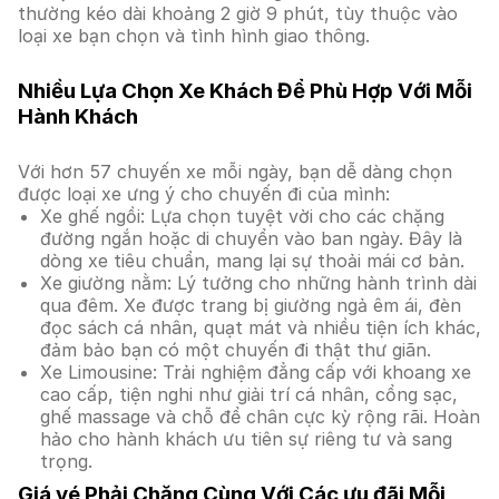
thường kéo dài khoảng 2 giờ 9 phút, tùy thuộc vào
loại xe bạn chọn và tình hình giao thông.
Nhiều Lựa Chọn Xe Khách Để Phù Hợp Với Mỗi
Hành Khách
Với hơn 57 chuyến xe mỗi ngày, bạn dễ dàng chọn
được loại xe ưng ý cho chuyến đi của mình:
Xe ghế ngồi: Lựa chọn tuyệt vời cho các chặng
đường ngắn hoặc di chuyển vào ban ngày. Đây là
dòng xe tiêu chuẩn, mang lại sự thoải mái cơ bản.
Xe giường nằm: Lý tưởng cho những hành trình dài
qua đêm. Xe được trang bị giường ngả êm ái, đèn
đọc sách cá nhân, quạt mát và nhiều tiện ích khác,
đảm bảo bạn có một chuyến đi thật thư giãn.
Xe Limousine: Trải nghiệm đẳng cấp với khoang xe
cao cấp, tiện nghi như giải trí cá nhân, cổng sạc,
ghế massage và chỗ để chân cực kỳ rộng rãi. Hoàn
hảo cho hành khách ưu tiên sự riêng tư và sang
trọng.
Giá vé Phải Chăng Cùng Với Các ưu đãi Mỗi