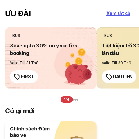
ƯU ĐÃI
Xem tất cả
BUS
BUS
Save upto 30% on your first
Tiết kiệm tới 3
booking
lần đầu
Valid Till 31 Th8
Valid Till 30 Th9
FIRST
DAUTIEN
1/4
Có gì mới